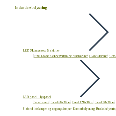
Indendørsbelysning
LED Skinnespots & skinner
Find 1-faset skinnesystem og tilbehør her
1Fase Skinner
3-fas
LED panel – lyspanel
Panel Rundt
Panel 60x30cm
Panel 120x30cm
Panel 30x30cm
Plafond loftlamper og opgangslamper
Kontorbelysning
Butiksbelysnin