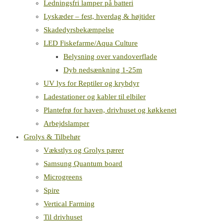
Ledningsfri lamper på batteri
Lyskæder – fest, hverdag & højtider
Skadedyrsbekæmpelse
LED Fiskefarme/Aqua Culture
Belysning over vandoverflade
Dyb nedsænkning 1-25m
UV lys for Reptiler og krybdyr
Ladestationer og kabler til elbiler
Plantefrø for haven, drivhuset og køkkenet
Arbejdslamper
Grolys & Tilbehør
Vækstlys og Grolys pærer
Samsung Quantum board
Microgreens
Spire
Vertical Farming
Til drivhuset