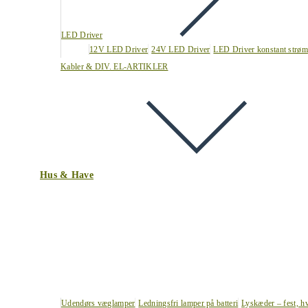
LED Driver
12V LED Driver
24V LED Driver
LED Driver konstant strøm
Kabler & DIV. EL-ARTIKLER
Hus & Have
Udendørs væglamper
Ledningsfri lamper på batteri
Lyskæder – fest, h