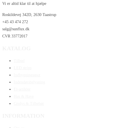
Vi er altid klar til at hjælpe
Roskildevej 342D, 2630 Taastrup
+45 43 474 272
salg@sunflux.dk
CVR 33772017
KATALOG
Tilbud
LED strips
Indbygningsspot
Indendørsbelysning
El-artikler
Hus & Have
Grolys & Tilbehør
INFORMATION