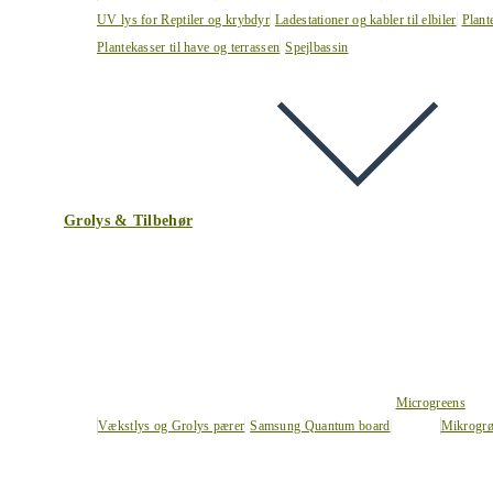
UV lys for Reptiler og krybdyr
Ladestationer og kabler til elbiler
Plant
Plantekasser til have og terrassen
Spejlbassin
Grolys & Tilbehør
Microgreens
Vækstlys og Grolys pærer
Samsung Quantum board
Mikrogrø