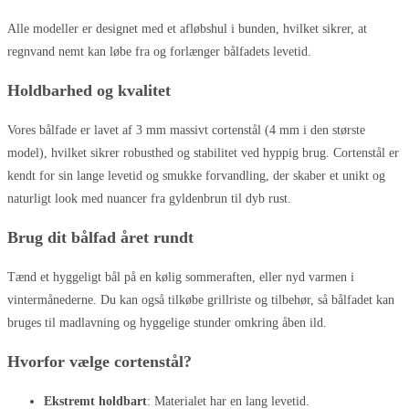
Alle modeller er designet med et afløbshul i bunden, hvilket sikrer, at
regnvand nemt kan løbe fra og forlænger bålfadets levetid.
Holdbarhed og kvalitet
Vores bålfade er lavet af 3 mm massivt cortenstål (4 mm i den største
model), hvilket sikrer robusthed og stabilitet ved hyppig brug. Cortenstål er
kendt for sin lange levetid og smukke forvandling, der skaber et unikt og
naturligt look med nuancer fra gyldenbrun til dyb rust.
Brug dit bålfad året rundt
Tænd et hyggeligt bål på en kølig sommeraften, eller nyd varmen i
vintermånederne. Du kan også tilkøbe grillriste og tilbehør, så bålfadet kan
bruges til madlavning og hyggelige stunder omkring åben ild.
Hvorfor vælge cortenstål?
Ekstremt holdbart
: Materialet har en lang levetid.