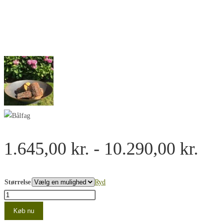
Pri
1.645,00
kr.
-
10.290,00
kr.
1.6
til
Størrelse
Ryd
Rundt
10.
bålfad
Køb nu
i