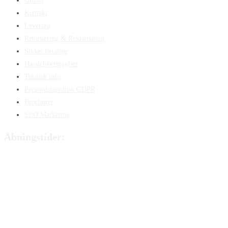
Om os
Kontakt
Levering
Returnering & Reklamation
Sikker betaling
Handelsbetingelser
Teknisk info
Persondatapolitik GDPR
Brochurer
SEO Marketing
Åbningstider:
Mandag:
8:00 – 15:00
Tirsdag:
8:00 – 15:00
Onsdag:
8:00 – 15:00
Torsdag:
8:00 – 15:00
Fredag:
8.00 – 14:40