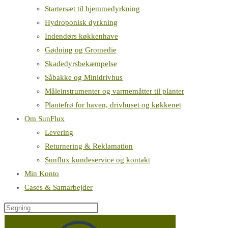
Startersæt til hjemmedyrkning
Hydroponisk dyrkning
Indendørs køkkenhave
Gødning og Gromedie
Skadedyrsbekæmpelse
Såbakke og Minidrivhus
Måleinstrumenter og varmemåtter til planter
Plantefrø for haven, drivhuset og køkkenet
Om SunFlux
Levering
Returnering & Reklamation
Sunflux kundeservice og kontakt
Min Konto
Cases & Samarbejder
Søg
på