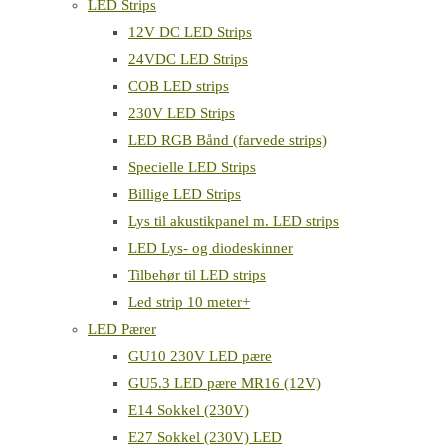
LED Strips
12V DC LED Strips
24VDC LED Strips
COB LED strips
230V LED Strips
LED RGB Bånd (farvede strips)
Specielle LED Strips
Billige LED Strips
Lys til akustikpanel m. LED strips
LED Lys- og diodeskinner
Tilbehør til LED strips
Led strip 10 meter+
LED Pærer
GU10 230V LED pære
GU5.3 LED pære MR16 (12V)
E14 Sokkel (230V)
E27 Sokkel (230V) LED