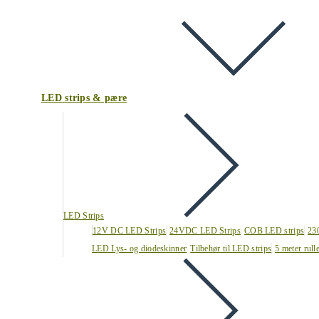
LED strips & pære
LED Strips
12V DC LED Strips
24VDC LED Strips
COB LED strips
23
LED Lys- og diodeskinner
Tilbehør til LED strips
5 meter rull