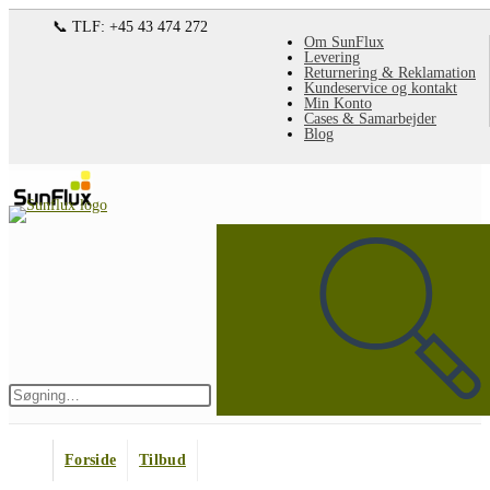
Spring
📞 TLF: +45 43 474 272
Om SunFlux
til
Levering
Returnering & Reklamation
indhold
Kundeservice og kontakt
Min Konto
Cases & Samarbejder
Blog
Søg
på
denne
hjemmeside
Indsend
søgning
Forside
Tilbud