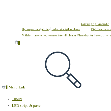
Gødning og Gromedie
Hydroponisk dyrkning
Indendørs køkkenhave
Big Plant Scie
Måleinstrumenter og varmemåtter til planter
Plantefrø for haven, drivh
0
0
Menu
Luk
Tilbud
LED strips & pære