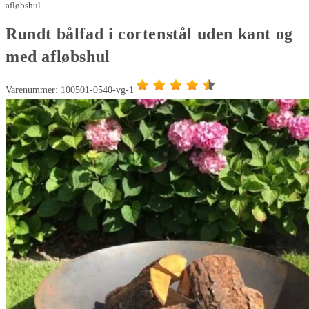
afløbshul
Rundt bålfad i cortenstål uden kant og
med afløbshul
Varenummer: 100501-0540-vg-1