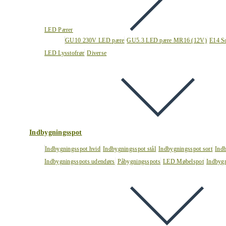
LED Pærer
GU10 230V LED pære
GU5.3 LED pære MR16 (12V)
E14 S
LED Lysstofrør
Diverse
Indbygningsspot
Indbygningsspot hvid
Indbygningsspot stål
Indbygningsspot sort
Ind
Indbygningsspots udendørs
Påbygningsspots
LED Møbelspot
Indbygn