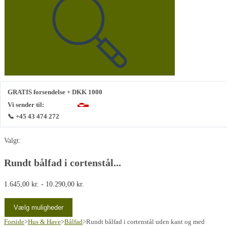
denne
hjemmeside
GRATIS forsendelse + DKK 1000
Vi sender til:
📞 +45 43 474 272
Valgt:
Rundt bålfad i cortenstål...
Prisinterval:
1.645,00
kr.
-
10.290,00
kr.
1.645,00 kr.
Vælg muligheder
til
Forside
>
Hus & Have
>
Bålfad
>
10.290,00 kr.
Rundt bålfad i cortenstål uden kant og med