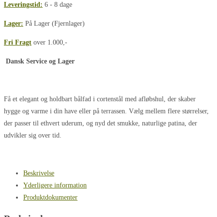
Leveringstid:
6 - 8 dage
cortenstål
uden
Lager:
På Lager (Fjernlager)
kant
Fri Fragt
over 1.000,-
og
med
Dansk Service og Lager
afløbshul
antal
Få et elegant og holdbart bålfad i cortenstål med afløbshul, der skaber
hygge og varme i din have eller på terrassen. Vælg mellem flere størrelser,
der passer til ethvert uderum, og nyd det smukke, naturlige patina, der
udvikler sig over tid.
Beskrivelse
Yderligere information
Produktdokumenter