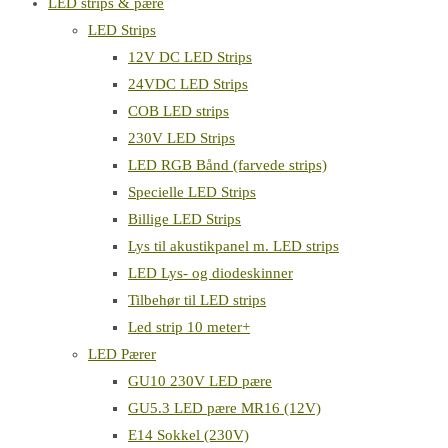
LED strips & pære
LED Strips
12V DC LED Strips
24VDC LED Strips
COB LED strips
230V LED Strips
LED RGB Bånd (farvede strips)
Specielle LED Strips
Billige LED Strips
Lys til akustikpanel m. LED strips
LED Lys- og diodeskinner
Tilbehør til LED strips
Led strip 10 meter+
LED Pærer
GU10 230V LED pære
GU5.3 LED pære MR16 (12V)
E14 Sokkel (230V)