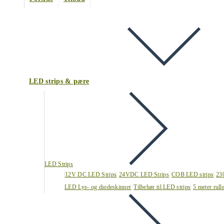
LED strips & pære
LED Strips
12V DC LED Strips
24VDC LED Strips
COB LED strips
23
LED Lys- og diodeskinner
Tilbehør til LED strips
5 meter rull