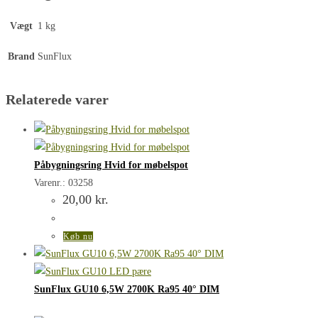
Vægt
1 kg
Brand
SunFlux
Relaterede varer
Påbygningsring Hvid for møbelspot
Varenr.: 03258
20,00
kr.
Køb nu
SunFlux GU10 6,5W 2700K Ra95 40° DIM