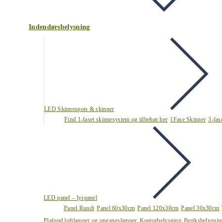
Indendørsbelysning
LED Skinnespots & skinner
Find 1-faset skinnesystem og tilbehør her
1Fase Skinner
3-fas
LED panel – lyspanel
Panel Rundt
Panel 60x30cm
Panel 120x30cm
Panel 30x30cm
Plafond loftlamper og opgangslamper
Kontorbelysning
Butiksbelysnin