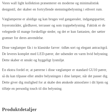
Vores wall light kollektion præsenterer en moderne og minimalistisk
designstil, der skaber en fortryllende stemningsbelysning i ethvert rum.
Væglamperne er alsidige og kan bruges ved gangarealer, indgangspartier,
foyerområder, gårdhaver, terrasser og som trappebelysning. Faktisk er de
velegnede til mange forskellige steder, og det er kun fantasien, der sætter
grænser for deres anvendelse.
Disse væglamper fås i to klassiske farver: tidløs sort og elegant antracitgrå.
De leveres komplet med LED-pærer, der udsender en varm hvid belysning.
Dette skaber et smukt og hyggeligt lysmiljø.
En ekstra fordel er, at pærerne i disse væglamper er standard GU10 pærer,
så du kan tilpasse eller ændre belysningen i dine lamper, når det passer dig.
Dette giver dig mulighed for at skabe den ønskede atmosfære i dit hjem og
tilføje en personlig touch til din belysning.
Produktdetaljer