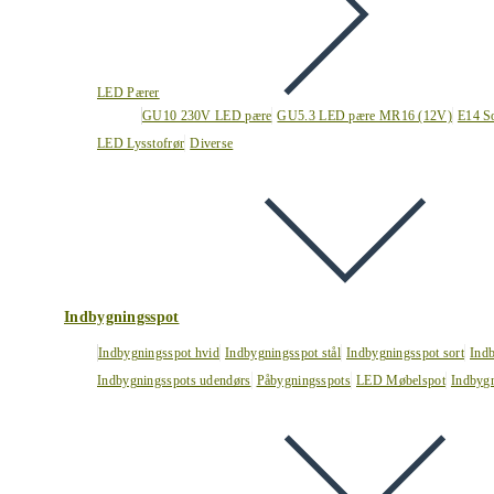
LED Pærer
GU10 230V LED pære
GU5.3 LED pære MR16 (12V)
E14 S
LED Lysstofrør
Diverse
Indbygningsspot
Indbygningsspot hvid
Indbygningsspot stål
Indbygningsspot sort
Ind
Indbygningsspots udendørs
Påbygningsspots
LED Møbelspot
Indbygn