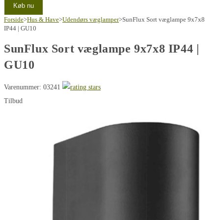
Køb nu
Forside
>
Hus & Have
>
Udendørs væglamper
>
SunFlux Sort væglampe 9x7x8
IP44 | GU10
SunFlux Sort væglampe 9x7x8 IP44 |
GU10
Varenummer: 03241
Tilbud