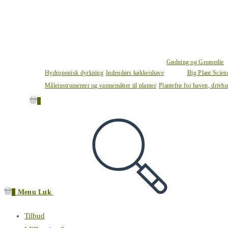
Gødning og Gromedie
Hydroponisk dyrkning
Indendørs køkkenhave
Big Plant Scie
Måleinstrumenter og varmemåtter til planter
Plantefrø for haven, drivh
0
0
Menu
Luk
Tilbud