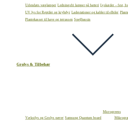
Udendørs væglamper
Ledningsfri lamper på batteri
Lyskæder – fest, h
UV lys for Reptiler og krybdyr
Ladestationer og kabler til elbiler
Plant
Plantekasser til have og terrassen
Spejlbassin
Grolys & Tilbehør
Microgreens
Vækstlys og Grolys pærer
Samsung Quantum board
Mikrogrø