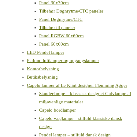
Panel 30x30cm
Tilbehør Døgnrytme/CTC paneler
Panel Døgnrytme/CTC
Tilbehør til paneler
Panel RGBW 60x60cm
Panel 60x60cm
LED Pendel lamper
Plafond loftlamper og opgangslamper
Kontorbelysning
Butiksbelysning
Capelo lamper af Le Klint designer Flemming Agger
Standerlampe – klasssisk designet Gulvlampe af
miljøvenlige materialer
Capelo bordlamper
Capelo væglampe – stilfuld klassiske dansk
design
Pendel lamper – stilfuld dansk design