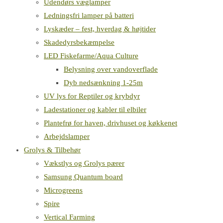
Udendørs væglamper
Ledningsfri lamper på batteri
Lyskæder – fest, hverdag & højtider
Skadedyrsbekæmpelse
LED Fiskefarme/Aqua Culture
Belysning over vandoverflade
Dyb nedsænkning 1-25m
UV lys for Reptiler og krybdyr
Ladestationer og kabler til elbiler
Plantefrø for haven, drivhuset og køkkenet
Arbejdslamper
Grolys & Tilbehør
Vækstlys og Grolys pærer
Samsung Quantum board
Microgreens
Spire
Vertical Farming