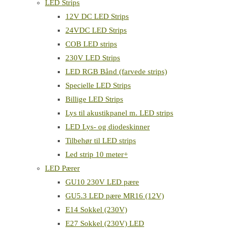
LED Strips
12V DC LED Strips
24VDC LED Strips
COB LED strips
230V LED Strips
LED RGB Bånd (farvede strips)
Specielle LED Strips
Billige LED Strips
Lys til akustikpanel m. LED strips
LED Lys- og diodeskinner
Tilbehør til LED strips
Led strip 10 meter+
LED Pærer
GU10 230V LED pære
GU5.3 LED pære MR16 (12V)
E14 Sokkel (230V)
E27 Sokkel (230V) LED