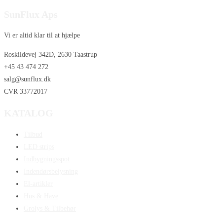
SunFlux Aps
Vi er altid klar til at hjælpe
Roskildevej 342D, 2630 Taastrup
+45 43 474 272
salg@sunflux.dk
CVR 33772017
KATALOG
Tilbud
LED strips
Indbygningsspot
Indendørsbelysning
El-artikler
Hus & Have
Grolys & Tilbehør