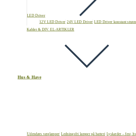
LED Driver
12V LED Driver
24V LED Driver
LED Driver konstant strøm
Kabler & DIV. EL-ARTIKLER
Hus & Have
Udendørs væglamper
Ledningsfri lamper på batteri
Lyskæder – fest, h