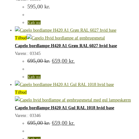
595,00
kr.
Køb nu
Tilbud
Capelo bordlampe H420 A1 Grøn RAL 6027 hvid base
Varenr.: 03345
Den
Den
695,00
kr.
659,00
kr.
oprindelige
aktuelle
pris
pris
var:
er:
Køb nu
695,00 kr..
659,00 kr..
Tilbud
Capelo bordlampe H420 A1 Gul RAL 1018 hvid base
Varenr.: 03346
Den
Den
695,00
kr.
659,00
kr.
oprindelige
aktuelle
pris
pris
var:
er:
Køb nu