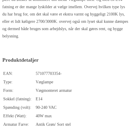
fatning er der mange lyskilder at vælge imellem. Overvej hvilken type lys
du har brug for, om det skal være et ekstra varmt og hyggeligt 2100K lys,
eller et lidt køligere 2700/3000K. overvej også om lyset skal kunne dæmpes
og dermed både bruges som arbejdslys, når der skal gøres rent, og hygge
belysning.
Produktdetaljer
EAN:
571077703354-
Type:
Væglampe
Form:
Vægmonteret armatur
Sokkel (fatning):
E14
Spænding (volt):
90-240 VAC
Effekt (Watt):
40W max
Armatur Farve:
Antik Grøn/ Sort stel