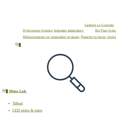
Gødning og Gromedie
Hydroponisk dyrkning
Indendørs køkkenhave
Big Plant Scie
Måleinstrumenter og varmemåtter til planter
Plantefrø for haven, drivh
0
0
Menu
Luk
Tilbud
LED strips & pære