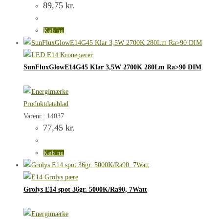
89,75
kr.
Køb nu
SunFluxGlowE14G45 Klar 3,5W 2700K 280Lm Ra>90 DIM
Produktdatablad
Varenr.: 14037
77,45
kr.
Køb nu
Grolys E14 spot 36gr. 5000K/Ra90, 7Watt