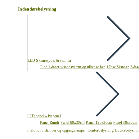
Indendørsbelysning
LED Skinnespots & skinner
Find 1-faset skinnesystem og tilbehør her
1Fase Skinner
3-fas
LED panel – lyspanel
Panel Rundt
Panel 60x30cm
Panel 120x30cm
Panel 30x30cm
Plafond loftlamper og opgangslamper
Kontorbelysning
Butiksbelysnin