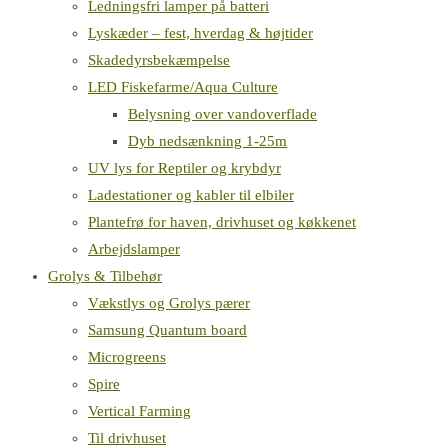
Ledningsfri lamper på batteri
Lyskæder – fest, hverdag & højtider
Skadedyrsbekæmpelse
LED Fiskefarme/Aqua Culture
Belysning over vandoverflade
Dyb nedsænkning 1-25m
UV lys for Reptiler og krybdyr
Ladestationer og kabler til elbiler
Plantefrø for haven, drivhuset og køkkenet
Arbejdslamper
Grolys & Tilbehør
Vækstlys og Grolys pærer
Samsung Quantum board
Microgreens
Spire
Vertical Farming
Til drivhuset