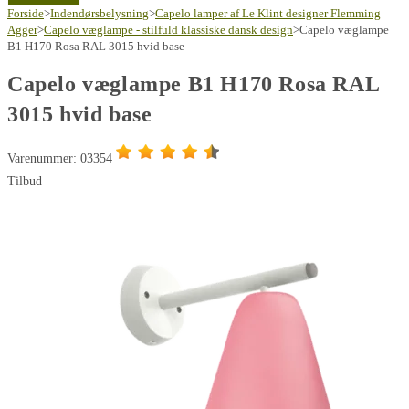
B1
Forside
>
Indendørsbelysning
695,00 kr..
447,00 kr..
>
Capelo lamper af Le Klint designer Flemming
H170
Agger
>
Capelo væglampe - stilfuld klassiske dansk design
>
Capelo væglampe
B1 H170 Rosa RAL 3015 hvid base
Rosa
RAL
Capelo væglampe B1 H170 Rosa RAL
3015
3015 hvid base
hvid
base
Varenummer: 03354
antal
Tilbud