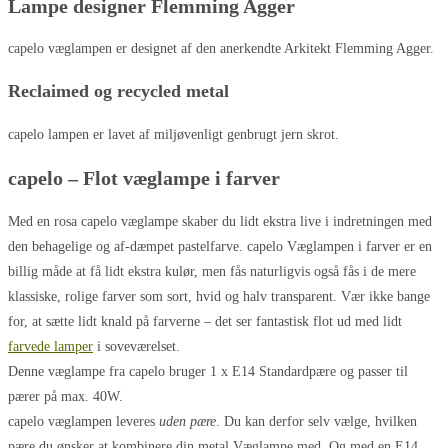
Lampe designer Flemming Agger
capelo væglampen er designet af den anerkendte Arkitekt Flemming Agger.
Reclaimed og recycled metal
capelo lampen er lavet af miljøvenligt genbrugt jern skrot.
capelo – Flot væglampe i farver
Med en rosa capelo væglampe skaber du lidt ekstra live i indretningen med
den behagelige og af-dæmpet pastelfarve. capelo Væglampen i farver er en
billig måde at få lidt ekstra kulør, men fås naturligvis også fås i de mere
klassiske, rolige farver som sort, hvid og halv transparent. Vær ikke bange
for, at sætte lidt knald på farverne – det ser fantastisk flot ud med lidt
farvede lamper
i soveværelset.
Denne væglampe fra capelo bruger 1 x E14 Standardpære og passer til
pærer på max. 40W.
capelo væglampen leveres
uden pære
. Du kan derfor selv vælge, hvilken
pære du ønsker at kombinere din metal Væglampe med. Og med en E14