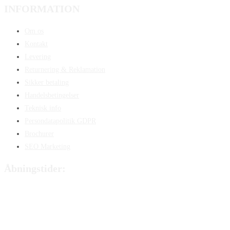
INFORMATION
Om os
Kontakt
Levering
Returnering & Reklamation
Sikker betaling
Handelsbetingelser
Teknisk info
Persondatapolitik GDPR
Brochurer
SEO Marketing
Åbningstider:
Mandag:
8:00 – 15:00
Tirsdag:
8:00 – 15:00
Onsdag:
8:00 – 15:00