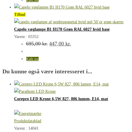
695,00 kr..
659,00 kr..
Tilbud
Capelo væglampe B1 H170 Grøn RAL 6027 hvid base
Varenr.: 03352
Den
Den
695,00
kr.
447,00
kr.
oprindelige
aktuelle
pris
pris
var:
er:
Køb nu
695,00 kr..
447,00 kr..
Du kunne også være interesseret i...
Corepro LED Krone 6,5W 827, 806 lumen, E14, mat
Produktdatablad
Varenr.: 14041