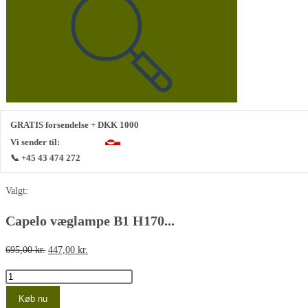
denne
hjemmeside
GRATIS forsendelse + DKK 1000
Vi sender til:
📞 +45 43 474 272
Valgt:
Capelo væglampe B1 H170...
Den
Den
695,00
kr.
447,00
kr.
oprindelige
aktuelle
Capelo
pris
pris
væglampe
Køb nu
var:
er: