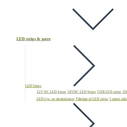
LED strips & pære
LED Strips
12V DC LED Strips
24VDC LED Strips
COB LED strips
23
LED Lys- og diodeskinner
Tilbehør til LED strips
5 meter rull