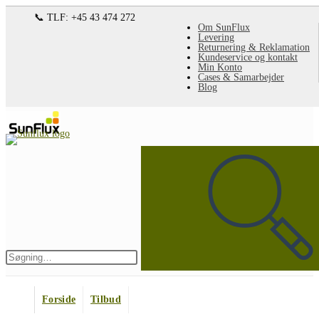
Spring
📞 TLF: +45 43 474 272
Om SunFlux
til
Levering
Returnering & Reklamation
indhold
Kundeservice og kontakt
Min Konto
Cases & Samarbejder
Blog
Søg
på
denne
hjemmeside
Indsend
søgning
Forside
Tilbud