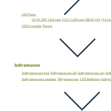
LED Pærer
GU10 230V LED pære
GU5.3 LED pære MR16 (12V)
E14 S
LED Lysstofrør
Diverse
Indbygningsspot
Indbygningsspot hvid
Indbygningsspot stål
Indbygningsspot sort
Ind
Indbygningsspots udendørs
Påbygningsspots
LED Møbelspot
Indbygn