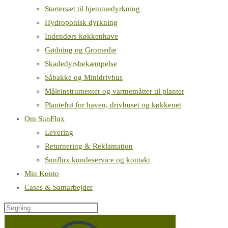
Startersæt til hjemmedyrkning
Hydroponisk dyrkning
Indendørs køkkenhave
Gødning og Gromedie
Skadedyrsbekæmpelse
Såbakke og Minidrivhus
Måleinstrumenter og varmemåtter til planter
Plantefrø for haven, drivhuset og køkkenet
Om SunFlux
Levering
Returnering & Reklamation
Sunflux kundeservice og kontakt
Min Konto
Cases & Samarbejder
Søg
på