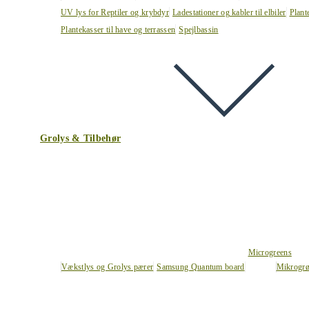
UV lys for Reptiler og krybdyr
Ladestationer og kabler til elbiler
Plant
Plantekasser til have og terrassen
Spejlbassin
Grolys & Tilbehør
Microgreens
Vækstlys og Grolys pærer
Samsung Quantum board
Mikrogrø