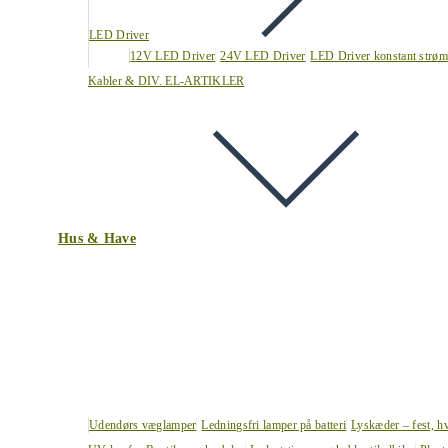
LED Driver
12V LED Driver
24V LED Driver
LED Driver konstant strøm
Kabler & DIV. EL-ARTIKLER
Hus & Have
Udendørs væglamper
Ledningsfri lamper på batteri
Lyskæder – fest, h