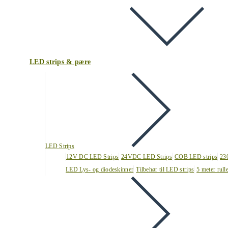
LED strips & pære
LED Strips
12V DC LED Strips
24VDC LED Strips
COB LED strips
23
LED Lys- og diodeskinner
Tilbehør til LED strips
5 meter rull