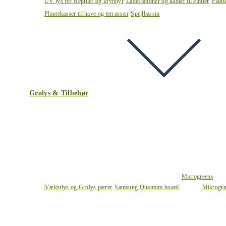
UV lys for Reptiler og krybdyr
Ladestationer og kabler til elbiler
Plant
Plantekasser til have og terrassen
Spejlbassin
Grolys & Tilbehør
Microgreens
Vækstlys og Grolys pærer
Samsung Quantum board
Mikrogrø