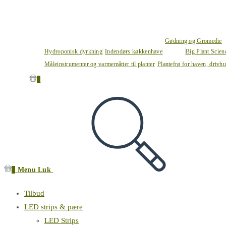
Gødning og Gromedie
Hydroponisk dyrkning
Indendørs køkkenhave
Big Plant Scie
Måleinstrumenter og varmemåtter til planter
Plantefrø for haven, drivh
0
0
Menu
Luk
Tilbud
LED strips & pære
LED Strips