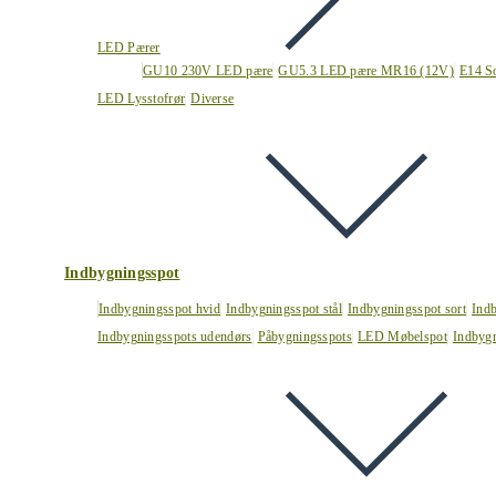
LED Pærer
GU10 230V LED pære
GU5.3 LED pære MR16 (12V)
E14 S
LED Lysstofrør
Diverse
Indbygningsspot
Indbygningsspot hvid
Indbygningsspot stål
Indbygningsspot sort
Ind
Indbygningsspots udendørs
Påbygningsspots
LED Møbelspot
Indbygn