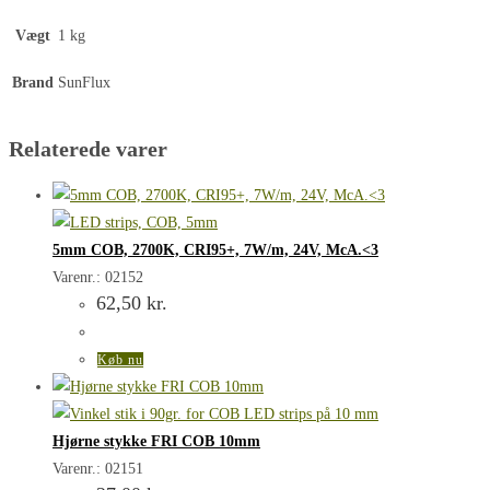
Vægt
1 kg
Brand
SunFlux
Relaterede varer
5mm COB, 2700K, CRI95+, 7W/m, 24V, McA.<3
Varenr.: 02152
62,50
kr.
Køb nu
Hjørne stykke FRI COB 10mm
Varenr.: 02151