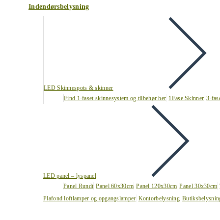
Indendørsbelysning
LED Skinnespots & skinner
Find 1-faset skinnesystem og tilbehør her
1Fase Skinner
3-fas
LED panel – lyspanel
Panel Rundt
Panel 60x30cm
Panel 120x30cm
Panel 30x30cm
Plafond loftlamper og opgangslamper
Kontorbelysning
Butiksbelysnin