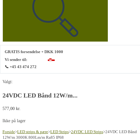
hjemmeside
GRATIS forsendelse + DKK 1000
Vi sender til:
📞 +45 43 474 272
Valgt:
24VDC LED Bånd 12W/m...
577,00
kr.
Ikke på lager
Forside
>
LED strips & pære
>
LED Strips
>
24VDC LED Strips
>
24VDC LED Bånd
12W/m 3000K 800Lm/m Ra85 IP68