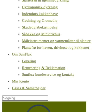
Startersæt til hjemmedyrkning
Hydroponisk dyrkning
Indendørs køkkenhave
Gødning og Gromedie
Skadedyrsbekæmpelse
Såbakke og Minidrivhus
Måleinstrumenter og varmemåtter til planter
Plantefrø for haven, drivhuset og køkkenet
Om SunFlux
Levering
Returnering & Reklamation
Sunflux kundeservice og kontakt
Min Konto
Cases & Samarbejder
Søg
på
denne