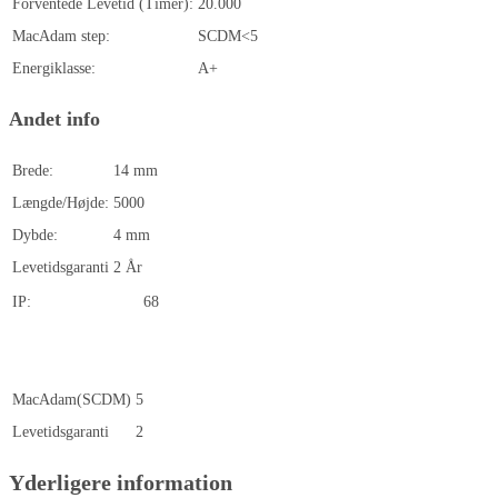
Forventede Levetid (Timer):
20.000
MacAdam step:
SCDM<5
Energiklasse:
A+
Andet info
Brede:
14 mm
Længde/Højde:
5000
Dybde:
4 mm
Levetidsgaranti
2 År
IP:
68
MacAdam(SCDM)
5
Levetidsgaranti
2
Yderligere information