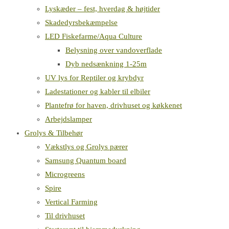
Lyskæder – fest, hverdag & højtider
Skadedyrsbekæmpelse
LED Fiskefarme/Aqua Culture
Belysning over vandoverflade
Dyb nedsænkning 1-25m
UV lys for Reptiler og krybdyr
Ladestationer og kabler til elbiler
Plantefrø for haven, drivhuset og køkkenet
Arbejdslamper
Grolys & Tilbehør
Vækstlys og Grolys pærer
Samsung Quantum board
Microgreens
Spire
Vertical Farming
Til drivhuset