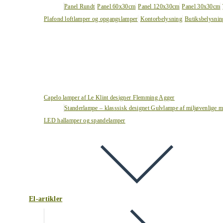
Panel Rundt
Panel 60x30cm
Panel 120x30cm
Panel 30x30cm
Plafond loftlamper og opgangslamper
Kontorbelysning
Butiksbelysnin
Capelo lamper af Le Klint designer Flemming Agger
Standerlampe – klasssisk designet Gulvlampe af miljøvenlige ma
LED hallamper og spandelamper
El-artikler