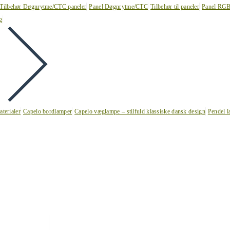
Tilbehør Døgnrytme/CTC paneler
Panel Døgnrytme/CTC
Tilbehør til paneler
Panel RG
g
terialer
Capelo bordlamper
Capelo væglampe – stilfuld klassiske dansk design
Pendel l