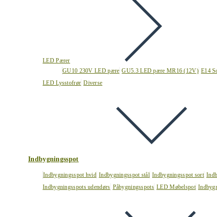
LED Pærer
GU10 230V LED pære
GU5.3 LED pære MR16 (12V)
E14 S
LED Lysstofrør
Diverse
Indbygningsspot
Indbygningsspot hvid
Indbygningsspot stål
Indbygningsspot sort
Ind
Indbygningsspots udendørs
Påbygningsspots
LED Møbelspot
Indbygn