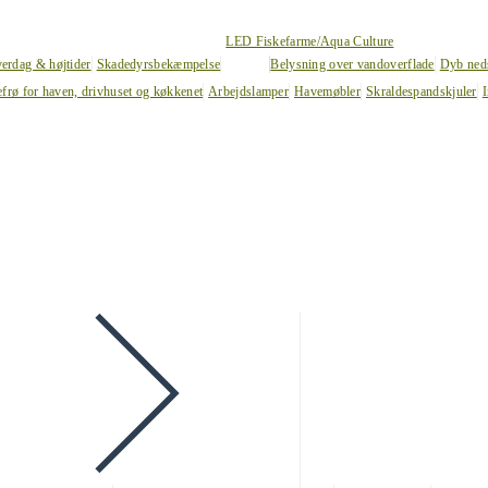
LED Fiskefarme/Aqua Culture
verdag & højtider
Skadedyrsbekæmpelse
Belysning over vandoverflade
Dyb ned
efrø for haven, drivhuset og køkkenet
Arbejdslamper
Havemøbler
Skraldespandskjuler
I