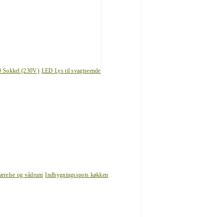
0 Sokkel (230V)
LED Lys til svagtseende
værelse og vådrum
Indbygningsspots køkken