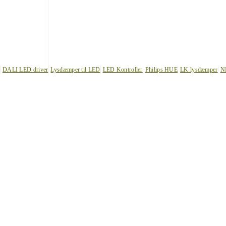
DALI LED driver
Lysdæmper til LED
LED Kontroller
Philips HUE
LK lysdæmper
N