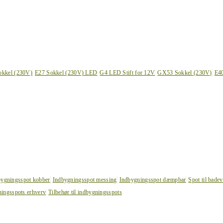
okkel (230V)
E27 Sokkel (230V) LED
G4 LED Stift for 12V
GX53 Sokkel (230V)
E4
bygningsspot kobber
Indbygningsspot messing
Indbygningsspot dæmpbar
Spot til bade
ingsspots erhverv
Tilbehør til indbygningsspots