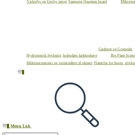
Vækstlys og Grolys pærer
Samsung Quantum board
Mikrogrø
Gødning og Gromedie
Hydroponisk dyrkning
Indendørs køkkenhave
Big Plant Scie
Måleinstrumenter og varmemåtter til planter
Plantefrø for haven, drivh
0
0
Menu
Luk