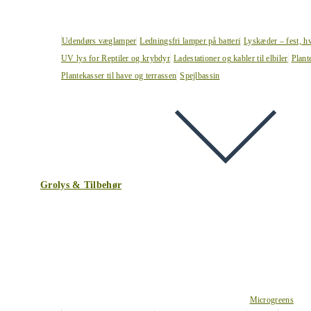
Udendørs væglamper
Ledningsfri lamper på batteri
Lyskæder – fest, h
UV lys for Reptiler og krybdyr
Ladestationer og kabler til elbiler
Plant
Plantekasser til have og terrassen
Spejlbassin
Grolys & Tilbehør
Microgreens