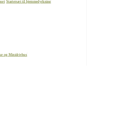
uset
Startersæt til hjemmedyrkning
ke og Minidrivhus