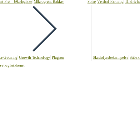
nt Frø – Økologiske
Mikrogrønt Bakker
Spire
Vertical Farming
Til drivh
nce Gødning
Growth Technology
Plagron
Skadedyrsbekæmpelse
Såbak
uset og køkkenet