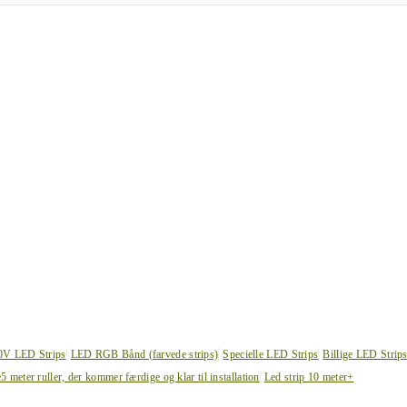
0V LED Strips
LED RGB Bånd (farvede strips)
Specielle LED Strips
Billige LED Strip
e
5 meter ruller, der kommer færdige og klar til installation
Led strip 10 meter+