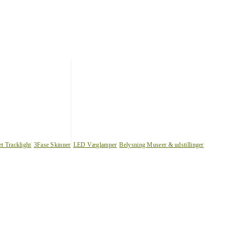
et Tracklight
3Fase Skinner
LED Væglamper
Belysning Museer & udstillinger