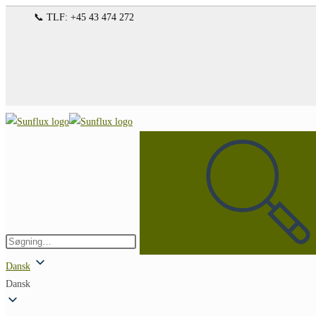
Spring
📞 TLF: +45 43 474 272
til
indhold
Søg
på
denne
hjemmeside
Indsend
søgning
Dansk
Dansk