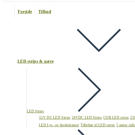
Forside
Tilbud
LED strips & pære
LED Strips
12V DC LED Strips
24VDC LED Strips
COB LED strips
23
LED Lys- og diodeskinner
Tilbehør til LED strips
5 meter rull