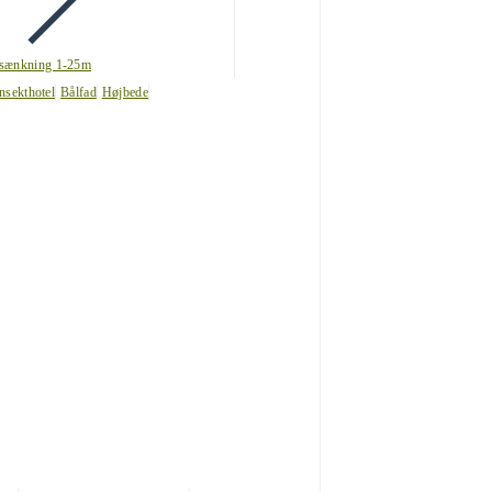
sænkning 1-25m
nsekthotel
Bålfad
Højbede