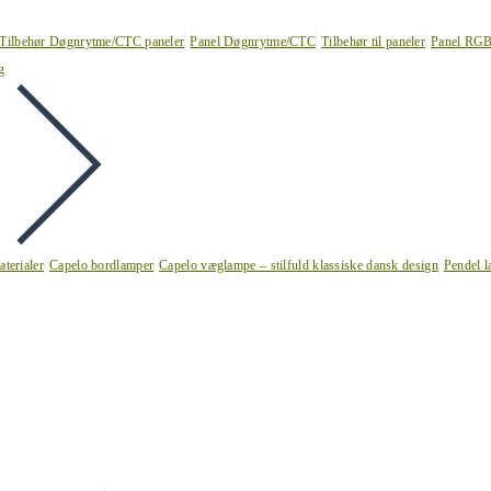
Tilbehør Døgnrytme/CTC paneler
Panel Døgnrytme/CTC
Tilbehør til paneler
Panel RG
g
terialer
Capelo bordlamper
Capelo væglampe – stilfuld klassiske dansk design
Pendel l