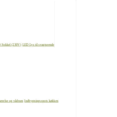
0 Sokkel (230V)
LED Lys til svagtseende
værelse og vådrum
Indbygningsspots køkken