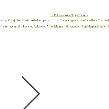
LED Fiskefarme/Aqua Culture
verdag & højtider
Skadedyrsbekæmpelse
Belysning over vandoverflade
Dyb ned
efrø for haven, drivhuset og køkkenet
Arbejdslamper
Havemøbler
Skraldespandskjuler
I