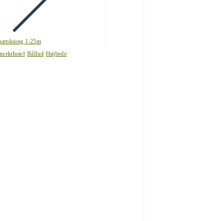
sænkning 1-25m
nsekthotel
Bålfad
Højbede