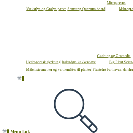
Microgreens
Vækstlys og Grolys pærer
Samsung Quantum board
Mikrogrø
Gødning og Gromedie
Hydroponisk dyrkning
Indendørs køkkenhave
Big Plant Scie
Måleinstrumenter og varmemåtter til planter
Plantefrø for haven, drivh
0
0
Menu
Luk