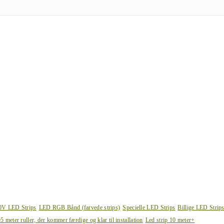
0V LED Strips
LED RGB Bånd (farvede strips)
Specielle LED Strips
Billige LED Strip
e
5 meter ruller, der kommer færdige og klar til installation
Led strip 10 meter+