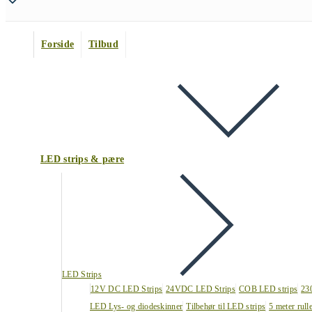
Forside
Tilbud
LED strips & pære
LED Strips
12V DC LED Strips
24VDC LED Strips
COB LED strips
23
LED Lys- og diodeskinner
Tilbehør til LED strips
5 meter rull