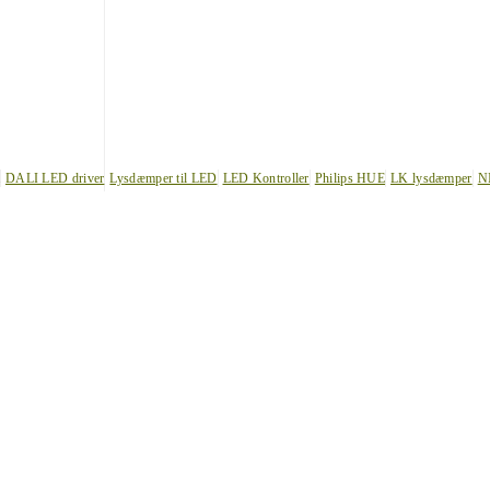
DALI LED driver
Lysdæmper til LED
LED Kontroller
Philips HUE
LK lysdæmper
N