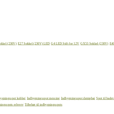
okkel (230V)
E27 Sokkel (230V) LED
G4 LED Stift for 12V
GX53 Sokkel (230V)
E4
bygningsspot kobber
Indbygningsspot messing
Indbygningsspot dæmpbar
Spot til bade
ingsspots erhverv
Tilbehør til indbygningsspots