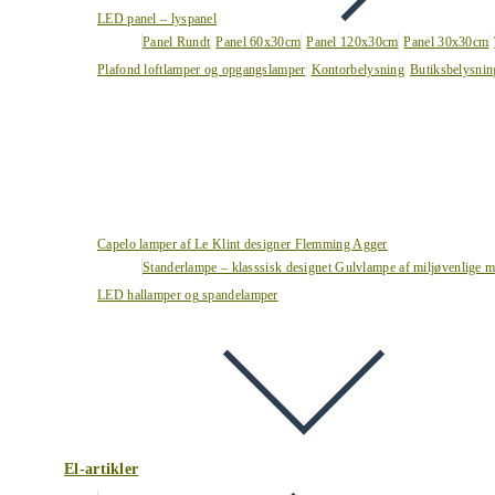
LED panel – lyspanel
Panel Rundt
Panel 60x30cm
Panel 120x30cm
Panel 30x30cm
Plafond loftlamper og opgangslamper
Kontorbelysning
Butiksbelysnin
Capelo lamper af Le Klint designer Flemming Agger
Standerlampe – klasssisk designet Gulvlampe af miljøvenlige ma
LED hallamper og spandelamper
El-artikler