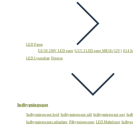
LED Pærer
GU10 230V LED pære
GU5.3 LED pære MR16 (12V)
E14 S
LED Lysstofrør
Diverse
Indbygningsspot
Indbygningsspot hvid
Indbygningsspot stål
Indbygningsspot sort
Ind
Indbygningsspots udendørs
Påbygningsspots
LED Møbelspot
Indbygn