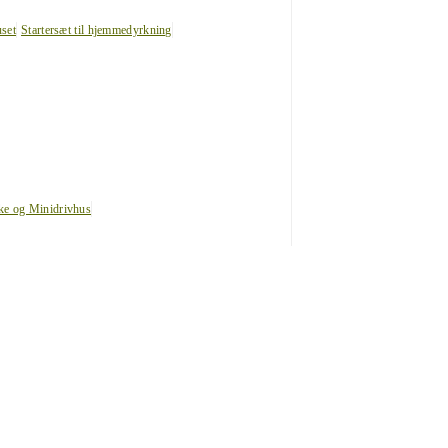
uset
Startersæt til hjemmedyrkning
ke og Minidrivhus