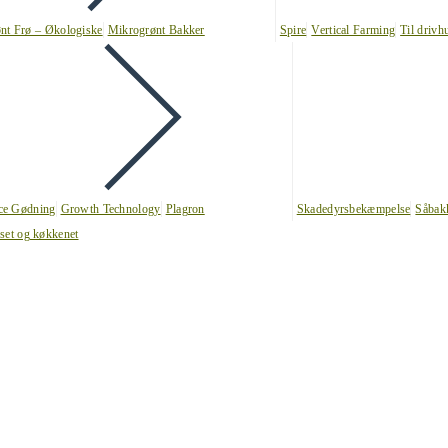
nt Frø – Økologiske
Mikrogrønt Bakker
Spire
Vertical Farming
Til drivh
nce Gødning
Growth Technology
Plagron
Skadedyrsbekæmpelse
Såbak
uset og køkkenet