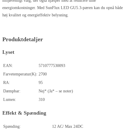
miljøvenligt valg, der også hjælper med at reducere dine
energiomkostninger. Med SunFlux LED GU5.3-pæren kan du opnå både
høj kvalitet og energieffektiv belysning.
Produktdetaljer
Lyset
EAN:
5710777530093
Farvetemperatur(K):
2700
RA:
95
Dæmpbar:
Nej* (Ja* – se noter)
Lumen:
310
Effekt & Spænding
Spænding:
12 AC/ Max 24DC