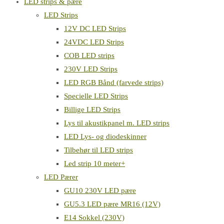
LED strips & pære
LED Strips
12V DC LED Strips
24VDC LED Strips
COB LED strips
230V LED Strips
LED RGB Bånd (farvede strips)
Specielle LED Strips
Billige LED Strips
Lys til akustikpanel m. LED strips
LED Lys- og diodeskinner
Tilbehør til LED strips
Led strip 10 meter+
LED Pærer
GU10 230V LED pære
GU5.3 LED pære MR16 (12V)
E14 Sokkel (230V)