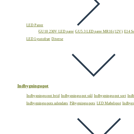
LED Pærer
GU10 230V LED pære
GU5.3 LED pære MR16 (12V)
E14 S
LED Lysstofrør
Diverse
Indbygningsspot
Indbygningsspot hvid
Indbygningsspot stål
Indbygningsspot sort
Ind
Indbygningsspots udendørs
Påbygningsspots
LED Møbelspot
Indbygn