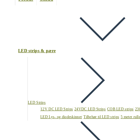
LED strips & pære
LED Strips
12V DC LED Strips
24VDC LED Strips
COB LED strips
23
LED Lys- og diodeskinner
Tilbehør til LED strips
5 meter rull