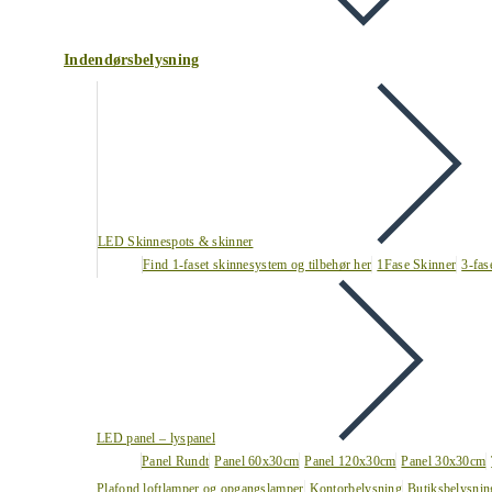
Indendørsbelysning
LED Skinnespots & skinner
Find 1-faset skinnesystem og tilbehør her
1Fase Skinner
3-fas
LED panel – lyspanel
Panel Rundt
Panel 60x30cm
Panel 120x30cm
Panel 30x30cm
Plafond loftlamper og opgangslamper
Kontorbelysning
Butiksbelysnin