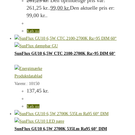
261,25
kr.
Den oprindelige pris var:
261,25 kr..
99,00
kr.
Den aktuelle pris er:
99,00 kr..
Køb nu
SunFlux GU10 6,5W CTC 2100-2700K Ra>95 DIM 60°
Produktdatablad
Varenr.: 10150
137,45
kr.
Køb nu
SunFlux GU10 6,5W 2700K 535Lm Ra95 60° DIM