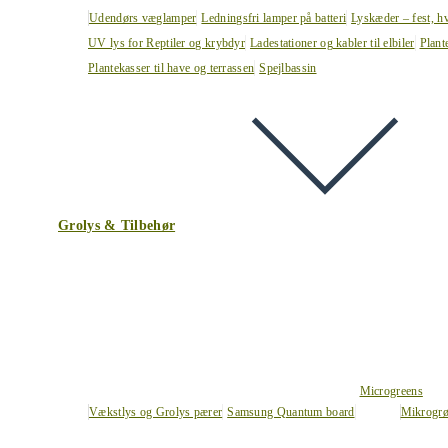
Udendørs væglamper
Ledningsfri lamper på batteri
Lyskæder – fest, h
UV lys for Reptiler og krybdyr
Ladestationer og kabler til elbiler
Plant
Plantekasser til have og terrassen
Spejlbassin
Grolys & Tilbehør
Microgreens
Vækstlys og Grolys pærer
Samsung Quantum board
Mikrogrø