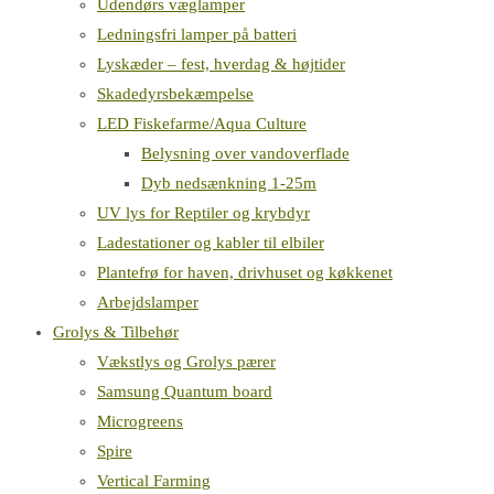
Udendørs væglamper
Ledningsfri lamper på batteri
Lyskæder – fest, hverdag & højtider
Skadedyrsbekæmpelse
LED Fiskefarme/Aqua Culture
Belysning over vandoverflade
Dyb nedsænkning 1-25m
UV lys for Reptiler og krybdyr
Ladestationer og kabler til elbiler
Plantefrø for haven, drivhuset og køkkenet
Arbejdslamper
Grolys & Tilbehør
Vækstlys og Grolys pærer
Samsung Quantum board
Microgreens
Spire
Vertical Farming