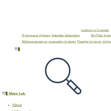
Gødning og Gromedie
Hydroponisk dyrkning
Indendørs køkkenhave
Big Plant Scie
Måleinstrumenter og varmemåtter til planter
Plantefrø for haven, drivh
0
0
Menu
Luk
Tilbud