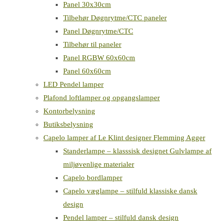
Panel 30x30cm
Tilbehør Døgnrytme/CTC paneler
Panel Døgnrytme/CTC
Tilbehør til paneler
Panel RGBW 60x60cm
Panel 60x60cm
LED Pendel lamper
Plafond loftlamper og opgangslamper
Kontorbelysning
Butiksbelysning
Capelo lamper af Le Klint designer Flemming Agger
Standerlampe – klasssisk designet Gulvlampe af
miljøvenlige materialer
Capelo bordlamper
Capelo væglampe – stilfuld klassiske dansk
design
Pendel lamper – stilfuld dansk design