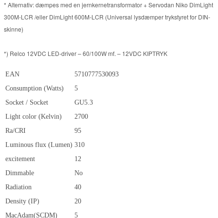
* Alternativ: dæmpes med en jernkernetransformator + Servodan Niko DimLight
300M-LCR /eller DimLight 600M-LCR (Universal lysdæmper trykstyret for DIN-
skinne)
*) Relco 12VDC LED-driver – 60/100W mf. – 12VDC KIPTRYK
EAN
5710777530093
Consumption (Watts)
5
Socket / Socket
GU5.3
Light color (Kelvin)
2700
Ra/CRI
95
Luminous flux (Lumen)
310
excitement
12
Dimmable
No
Radiation
40
Density (IP)
20
MacAdam(SCDM)
5