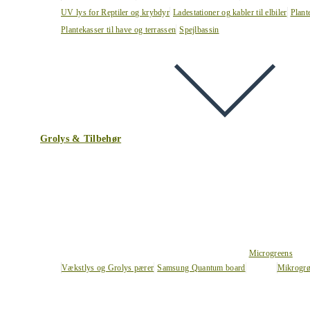
UV lys for Reptiler og krybdyr
Ladestationer og kabler til elbiler
Plant
Plantekasser til have og terrassen
Spejlbassin
Grolys & Tilbehør
Microgreens
Vækstlys og Grolys pærer
Samsung Quantum board
Mikrogrø