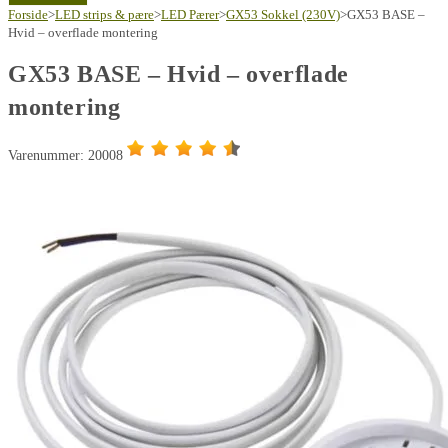
-
Forside
>
LED strips & pære
>
LED Pærer
>
GX53 Sokkel (230V)
>
GX53 BASE –
Hvid
Hvid – overflade montering
-
GX53 BASE – Hvid – overflade
overflade
montering
montering
antal
Varenummer: 20008