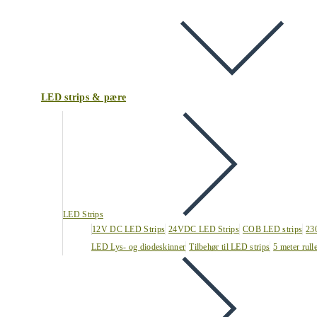
LED strips & pære
LED Strips
12V DC LED Strips
24VDC LED Strips
COB LED strips
23
LED Lys- og diodeskinner
Tilbehør til LED strips
5 meter rull