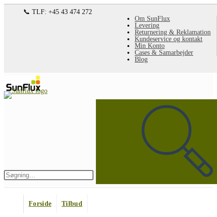
Spring
📞 TLF: +45 43 474 272
Om SunFlux
til
Levering
Returnering & Reklamation
indhold
Kundeservice og kontakt
Min Konto
Cases & Samarbejder
Blog
Søg
på
denne
hjemmeside
Indsend
søgning
Forside
Tilbud