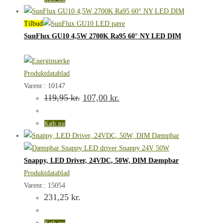
Tilbud
SunFlux GU10 4,5W 2700K Ra95 60° NY LED DIM
Produktdatablad
Varenr.: 10147
Den
Den
119,95
kr.
107,00
kr.
oprindelige
aktuelle
pris
pris
var:
er:
Køb nu
119,95 kr..
107,00 kr..
Snappy, LED Driver, 24VDC, 50W, DIM Dæmpbar
Produktdatablad
Varenr.: 15054
231,25
kr.
Køb nu