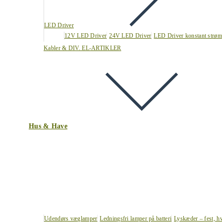
LED Driver
12V LED Driver
24V LED Driver
LED Driver konstant strøm
Kabler & DIV. EL-ARTIKLER
Hus & Have
Udendørs væglamper
Ledningsfri lamper på batteri
Lyskæder – fest, h