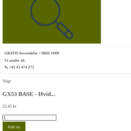
denne
hjemmeside
GRATIS forsendelse + DKK 1000
Vi sender til:
📞 +45 43 474 272
Valgt:
GX53 BASE - Hvid...
52,45
kr.
GX53
BASE
Køb nu