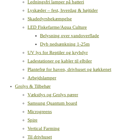
Ledningsfri lamper på batteri
Lyskæder – fest, hverdag & højtider
Skadedyrsbekæmpelse
LED Fiskefarme/Aqua Culture
Belysning over vandoverflade
Dyb nedsænkning 1-25m
UV lys for Reptiler og krybdyr
Ladestationer og kabler til elbiler
Plantefrø for haven, drivhuset og køkkenet
Arbejdslamper
Grolys & Tilbehør
Vækstlys og Grolys pærer
Samsung Quantum board
Microgreens
Spire
Vertical Farming
Til drivhuset