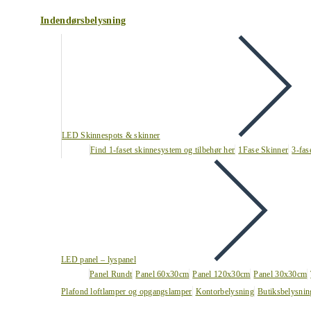
Indendørsbelysning
LED Skinnespots & skinner
Find 1-faset skinnesystem og tilbehør her
1Fase Skinner
3-fas
LED panel – lyspanel
Panel Rundt
Panel 60x30cm
Panel 120x30cm
Panel 30x30cm
Plafond loftlamper og opgangslamper
Kontorbelysning
Butiksbelysnin