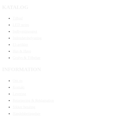
KATALOG
Tilbud
LED strips
Indbygningsspot
Indendørsbelysning
El-artikler
Hus & Have
Grolys & Tilbehør
INFORMATION
Om os
Kontakt
Levering
Returnering & Reklamation
Sikker betaling
Handelsbetingelser