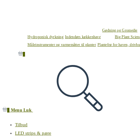
Gødning og Gromedie
Hydroponisk dyrkning
Indendørs køkkenhave
Big Plant Scie
Måleinstrumenter og varmemåtter til planter
Plantefrø for haven, drivh
0
0
Menu
Luk
Tilbud
LED strips & pære