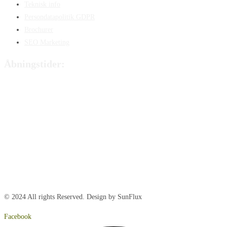
Teknisk info
Persondatapolitik GDPR
Brochurer
SEO Marketing
Åbningstider:
Mandag:
8:00 – 15:00
Tirsdag:
8:00 – 15:00
Onsdag:
8:00 – 15:00
Torsdag:
8:00 – 15:00
Fredag:
8.00 – 14:40
Lørdag:
Lukket
Søndag:
Lukket
© 2024 All rights Reserved. Design by SunFlux
Facebook