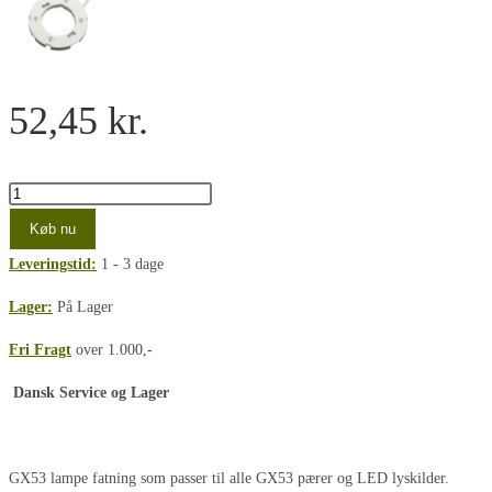
52,45
kr.
GX53
BASE
Køb nu
-
Leveringstid:
1 - 3 dage
Hvid
-
Lager:
På Lager
overflade
Fri Fragt
over 1.000,-
montering
antal
Dansk Service og Lager
GX53 lampe fatning som passer til alle GX53 pærer og LED lyskilder.