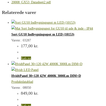
20008_GX53_Datasheet2.pdf
Relaterede varer
Sort GU10 Indbygningsspot m LED (10153)
Varenr.: 03287
177,00
kr.
Køb nu
HvidtPanel 30×120 42W 4000K 3000Lm DIM+D
Produktdatablad
Varenr.: 08050
849,00
kr.
Køb nu