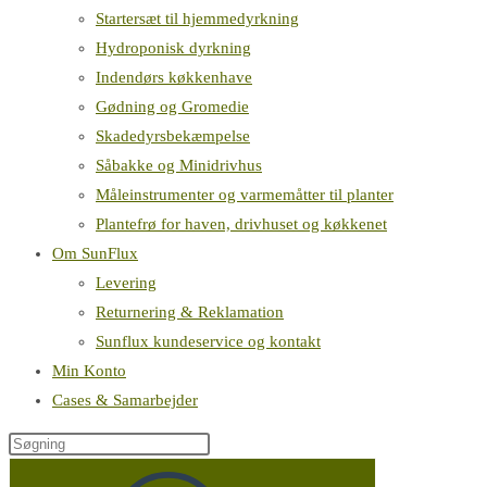
Startersæt til hjemmedyrkning
Hydroponisk dyrkning
Indendørs køkkenhave
Gødning og Gromedie
Skadedyrsbekæmpelse
Såbakke og Minidrivhus
Måleinstrumenter og varmemåtter til planter
Plantefrø for haven, drivhuset og køkkenet
Om SunFlux
Levering
Returnering & Reklamation
Sunflux kundeservice og kontakt
Min Konto
Cases & Samarbejder
Søg
på