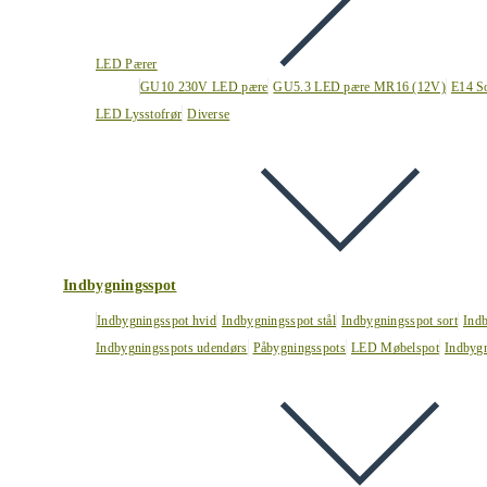
LED Pærer
GU10 230V LED pære
GU5.3 LED pære MR16 (12V)
E14 S
LED Lysstofrør
Diverse
Indbygningsspot
Indbygningsspot hvid
Indbygningsspot stål
Indbygningsspot sort
Ind
Indbygningsspots udendørs
Påbygningsspots
LED Møbelspot
Indbygn