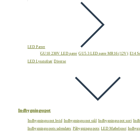
LED Pærer
GU10 230V LED pære
GU5.3 LED pære MR16 (12V)
E14 S
LED Lysstofrør
Diverse
Indbygningsspot
Indbygningsspot hvid
Indbygningsspot stål
Indbygningsspot sort
Ind
Indbygningsspots udendørs
Påbygningsspots
LED Møbelspot
Indbygn