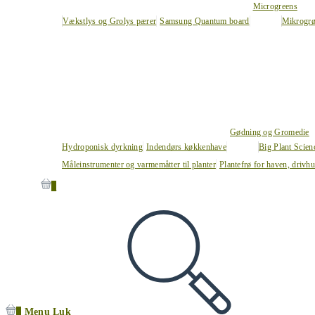
Microgreens
Vækstlys og Grolys pærer
Samsung Quantum board
Mikrogrø
Gødning og Gromedie
Hydroponisk dyrkning
Indendørs køkkenhave
Big Plant Scie
Måleinstrumenter og varmemåtter til planter
Plantefrø for haven, drivh
0
0
Menu
Luk