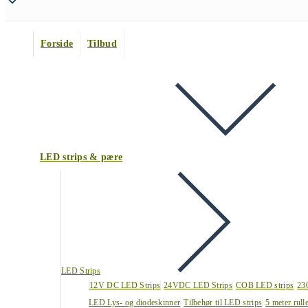
Forside
Tilbud
LED strips & pære
LED Strips
12V DC LED Strips
24VDC LED Strips
COB LED strips
23
LED Lys- og diodeskinner
Tilbehør til LED strips
5 meter rull