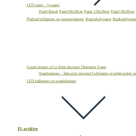
LED panel – lyspanel
Panel Rundt
Panel 60x30cm
Panel 120x30cm
Panel 30x30cm
Plafond loftlamper og opgangslamper
Kontorbelysning
Butiksbelysnin
Capelo lamper af Le Klint designer Flemming Agger
Standerlampe – klasssisk designet Gulvlampe af miljøvenlige ma
LED hallamper og spandelamper
El-artikler