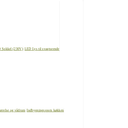
0 Sokkel (230V)
LED Lys til svagtseende
værelse og vådrum
Indbygningsspots køkken