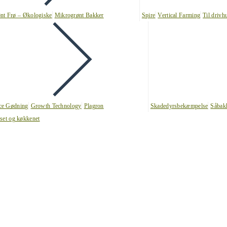
nt Frø – Økologiske
Mikrogrønt Bakker
Spire
Vertical Farming
Til drivh
nce Gødning
Growth Technology
Plagron
Skadedyrsbekæmpelse
Såbak
uset og køkkenet