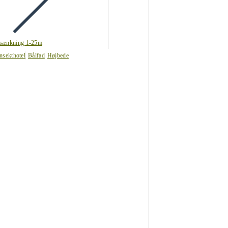
sænkning 1-25m
nsekthotel
Bålfad
Højbede