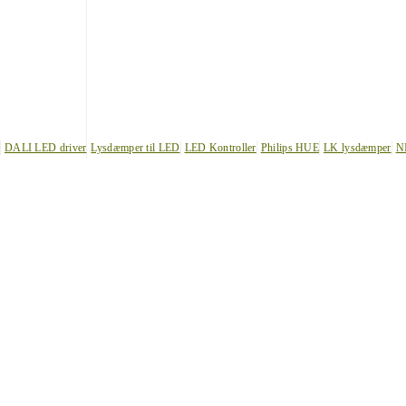
DALI LED driver
Lysdæmper til LED
LED Kontroller
Philips HUE
LK lysdæmper
N