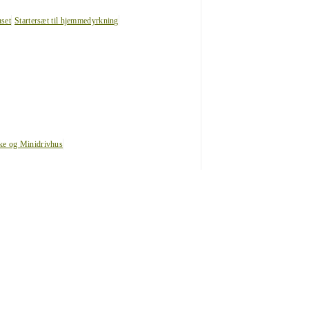
uset
Startersæt til hjemmedyrkning
ke og Minidrivhus