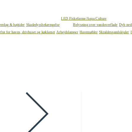
LED Fiskefarme/Aqua Culture
verdag & højtider
Skadedyrsbekæmpelse
Belysning over vandoverflade
Dyb ned
efrø for haven, drivhuset og køkkenet
Arbejdslamper
Havemøbler
Skraldespandskjuler
I