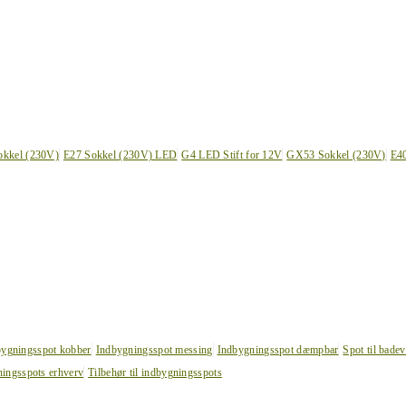
okkel (230V)
E27 Sokkel (230V) LED
G4 LED Stift for 12V
GX53 Sokkel (230V)
E4
bygningsspot kobber
Indbygningsspot messing
Indbygningsspot dæmpbar
Spot til bade
ingsspots erhverv
Tilbehør til indbygningsspots