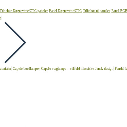
Tilbehør Døgnrytme/CTC paneler
Panel Døgnrytme/CTC
Tilbehør til paneler
Panel RG
g
terialer
Capelo bordlamper
Capelo væglampe – stilfuld klassiske dansk design
Pendel l