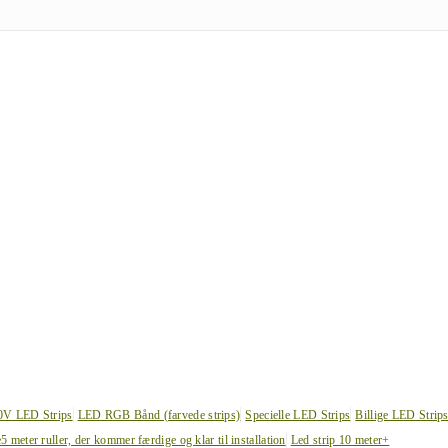
0V LED Strips
LED RGB Bånd (farvede strips)
Specielle LED Strips
Billige LED Strip
e
5 meter ruller, der kommer færdige og klar til installation
Led strip 10 meter+