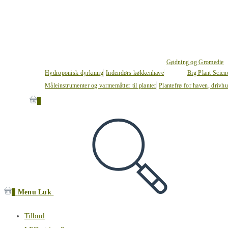
Gødning og Gromedie
Hydroponisk dyrkning
Indendørs køkkenhave
Big Plant Scie
Måleinstrumenter og varmemåtter til planter
Plantefrø for haven, drivh
0
0
Menu
Luk
Tilbud