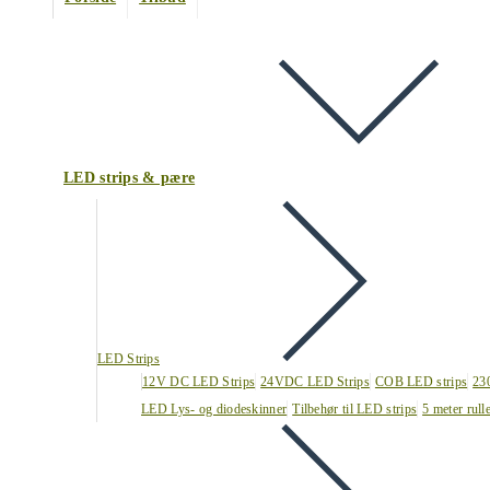
LED strips & pære
LED Strips
12V DC LED Strips
24VDC LED Strips
COB LED strips
23
LED Lys- og diodeskinner
Tilbehør til LED strips
5 meter rull