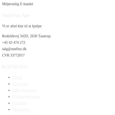
Miljøvenlig E-handel
SunFlux Aps
Vi er altid klar til at hjælpe
Roskildevej 342D, 2630 Taastrup
+45 43 474 272
salg@sunflux.dk
CVR 33772017
KATALOG
Tilbud
LED strips
Indbygningsspot
Indendørsbelysning
El-artikler
Hus & Have