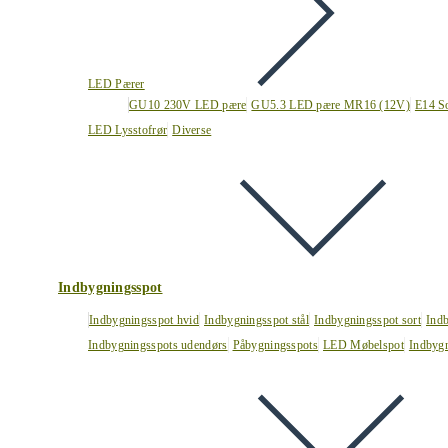
LED Pærer
GU10 230V LED pære
GU5.3 LED pære MR16 (12V)
E14 S
LED Lysstofrør
Diverse
Indbygningsspot
Indbygningsspot hvid
Indbygningsspot stål
Indbygningsspot sort
Ind
Indbygningsspots udendørs
Påbygningsspots
LED Møbelspot
Indbygn