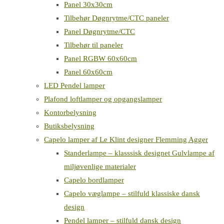
Panel 30x30cm
Tilbehør Døgnrytme/CTC paneler
Panel Døgnrytme/CTC
Tilbehør til paneler
Panel RGBW 60x60cm
Panel 60x60cm
LED Pendel lamper
Plafond loftlamper og opgangslamper
Kontorbelysning
Butiksbelysning
Capelo lamper af Le Klint designer Flemming Agger
Standerlampe – klasssisk designet Gulvlampe af
miljøvenlige materialer
Capelo bordlamper
Capelo væglampe – stilfuld klassiske dansk
design
Pendel lamper – stilfuld dansk design