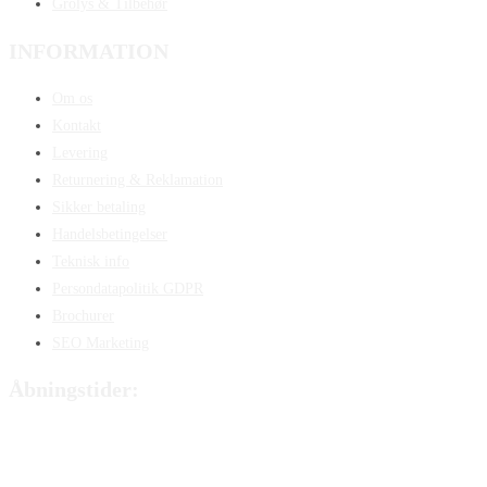
Grolys & Tilbehør
INFORMATION
Om os
Kontakt
Levering
Returnering & Reklamation
Sikker betaling
Handelsbetingelser
Teknisk info
Persondatapolitik GDPR
Brochurer
SEO Marketing
Åbningstider:
Mandag:
8:00 – 15:00
Tirsdag:
8:00 – 15:00