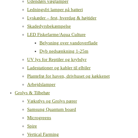
Udendørs væglamper
Ledningsfri lamper på batteri
Lyskæder – fest, hverdag & højtider
Skadedyrsbekæmpelse
LED Fiskefarme/Aqua Culture
Belysning over vandoverflade
Dyb nedsænkning 1-25m
UV lys for Reptiler og krybdyr
Ladestationer og kabler til elbiler
Plantefrø for haven, drivhuset og køkkenet
Arbejdslamper
Grolys & Tilbehør
Vækstlys og Grolys pærer
Samsung Quantum board
Microgreens
Spire
Vertical Farming