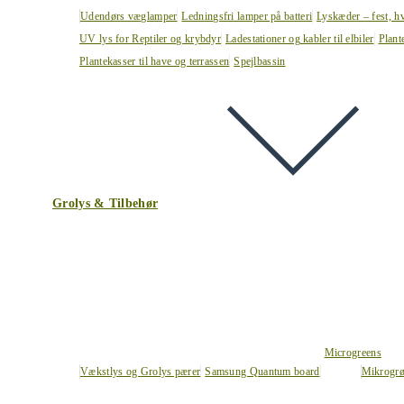
Udendørs væglamper
Ledningsfri lamper på batteri
Lyskæder – fest, h
UV lys for Reptiler og krybdyr
Ladestationer og kabler til elbiler
Plant
Plantekasser til have og terrassen
Spejlbassin
Grolys & Tilbehør
Microgreens
Vækstlys og Grolys pærer
Samsung Quantum board
Mikrogrø