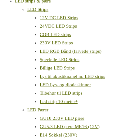
LED strips & pære
LED Strips
12V DC LED Strips
24VDC LED Strips
COB LED strips
230V LED Strips
LED RGB Bånd (farvede strips)
Specielle LED Strips
Billige LED Strips
Lys til akustikpanel m. LED strips
LED Lys- og diodeskinner
Tilbehør til LED strips
Led strip 10 meter+
LED Pærer
GU10 230V LED pære
GU5.3 LED pære MR16 (12V)
E14 Sokkel (230V)