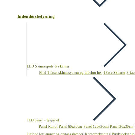
Indendørsbelysning
LED Skinnespots & skinner
Find 1-faset skinnesystem og tilbehør her
1Fase Skinner
3-fas
LED panel – lyspanel
Panel Rundt
Panel 60x30cm
Panel 120x30cm
Panel 30x30cm
Plafond loftlamper og opgangslamper
Kontorbelysning
Butiksbelysnin