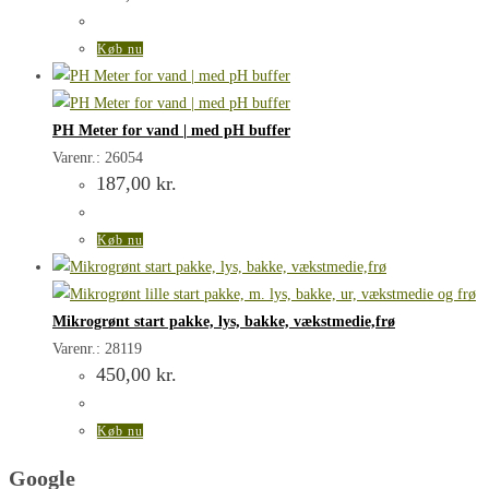
Køb nu
PH Meter for vand | med pH buffer
Varenr.: 26054
187,00
kr.
Køb nu
Mikrogrønt start pakke, lys, bakke, vækstmedie,frø
Varenr.: 28119
450,00
kr.
Køb nu
Google