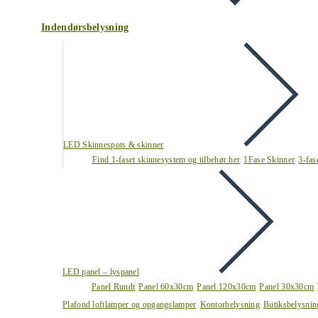
Indendørsbelysning
LED Skinnespots & skinner
Find 1-faset skinnesystem og tilbehør her
1Fase Skinner
3-fas
LED panel – lyspanel
Panel Rundt
Panel 60x30cm
Panel 120x30cm
Panel 30x30cm
Plafond loftlamper og opgangslamper
Kontorbelysning
Butiksbelysnin