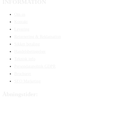
INFORMATION
Om os
Kontakt
Levering
Returnering & Reklamation
Sikker betaling
Handelsbetingelser
Teknisk info
Persondatapolitik GDPR
Brochurer
SEO Marketing
Åbningstider:
Mandag:
8:00 – 15:00
Tirsdag:
8:00 – 15:00
Onsdag:
8:00 – 15:00