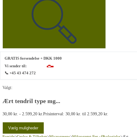
GRATIS forsendelse + DKK 1000
Vi sender til:
📞 +45 43 474 272
Valgt:
Ært tendril type mg...
30,00
kr.
-
2.599,20
kr.
Prisinterval: 30,00 kr. til 2.599,20 kr.
Vælg muligheder
Forside
>
Grolys & Tilbehør
>
Microgreens
>
Mikrogrønt Frø - Økologiske
>
Ært