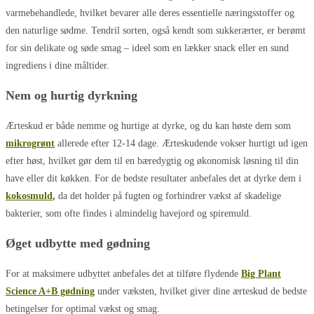
varmebehandlede, hvilket bevarer alle deres essentielle næringsstoffer og
den naturlige sødme. Tendril sorten, også kendt som sukkerærter, er berømt
for sin delikate og søde smag – ideel som en lækker snack eller en sund
ingrediens i dine måltider.
Nem og hurtig dyrkning
Ærteskud er både nemme og hurtige at dyrke, og du kan høste dem som
mikrogrønt
allerede efter 12-14 dage. Ærteskudende vokser hurtigt ud igen
efter høst, hvilket gør dem til en bæredygtig og økonomisk løsning til din
have eller dit køkken. For de bedste resultater anbefales det at dyrke dem i
kokosmuld
,
da det holder på fugten og forhindrer vækst af skadelige
bakterier, som ofte findes i almindelig havejord og spiremuld.
Øget udbytte med gødning
For at maksimere udbyttet anbefales det at tilføre flydende
Big Plant
Science A+B gødning
under væksten, hvilket giver dine ærteskud de bedste
betingelser for optimal vækst og smag.