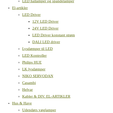
LED hallamper og spandelamper
El-artikler
LED Driver
12V LED Driver
24V LED Driver
LED Driver konstant strøm
DALI LED driver
Lysdæmper til LED
LED Kontroller
Philips HUE
LK lysdæmper
NIKO SERVODAN
Casambi
Helvar
Kabler & DIV. EL-ARTIKLER
Hus & Have
Udendørs væglamper