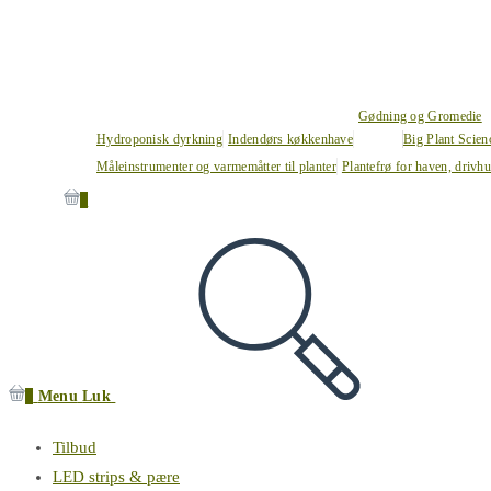
Gødning og Gromedie
Hydroponisk dyrkning
Indendørs køkkenhave
Big Plant Scie
Måleinstrumenter og varmemåtter til planter
Plantefrø for haven, drivh
0
0
Menu
Luk
Tilbud
LED strips & pære