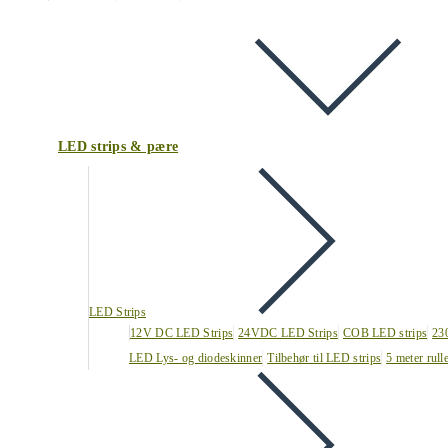
LED strips & pære
LED Strips
12V DC LED Strips
24VDC LED Strips
COB LED strips
23
LED Lys- og diodeskinner
Tilbehør til LED strips
5 meter rull