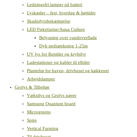
Ledningsfri lamper på batteri
Lyskæder – fest, hverdag & højtider
Skadedyrsbekæmpelse
LED Fiskefarme/Aqua Culture
Belysning over vandoverflade
Dyb nedsænkning 1-25m
UV lys for Reptiler og krybdyr
Ladestationer og kabler til elbiler
Plantefrø for haven, drivhuset og køkkenet
Arbejdslamper
Grolys & Tilbehør
Vækstlys og Grolys pærer
Samsung Quantum board
Microgreens
Spire
Vertical Farming
Til drivhuset