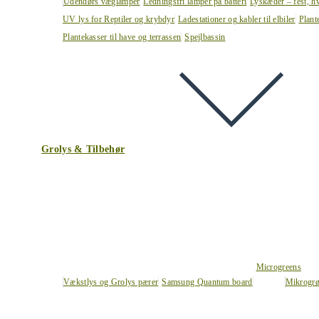
Udendørs væglamper
Ledningsfri lamper på batteri
Lyskæder – fest, h
UV lys for Reptiler og krybdyr
Ladestationer og kabler til elbiler
Plant
Plantekasser til have og terrassen
Spejlbassin
Grolys & Tilbehør
Microgreens
Vækstlys og Grolys pærer
Samsung Quantum board
Mikrogrø