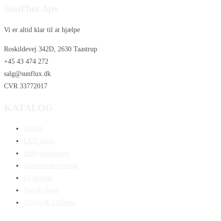
SunFlux Aps
Vi er altid klar til at hjælpe
Roskildevej 342D, 2630 Taastrup
+45 43 474 272
salg@sunflux.dk
CVR 33772017
KATALOG
Tilbud
LED strips
Indbygningsspot
Indendørsbelysning
El-artikler
Hus & Have
Grolys & Tilbehør