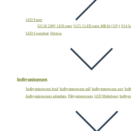
LED Pærer
GU10 230V LED pære
GU5.3 LED pære MR16 (12V)
E14 S
LED Lysstofrør
Diverse
Indbygningsspot
Indbygningsspot hvid
Indbygningsspot stål
Indbygningsspot sort
Ind
Indbygningsspots udendørs
Påbygningsspots
LED Møbelspot
Indbygn