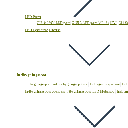
LED Pærer
GU10 230V LED pære
GU5.3 LED pære MR16 (12V)
E14 S
LED Lysstofrør
Diverse
Indbygningsspot
Indbygningsspot hvid
Indbygningsspot stål
Indbygningsspot sort
Ind
Indbygningsspots udendørs
Påbygningsspots
LED Møbelspot
Indbygn