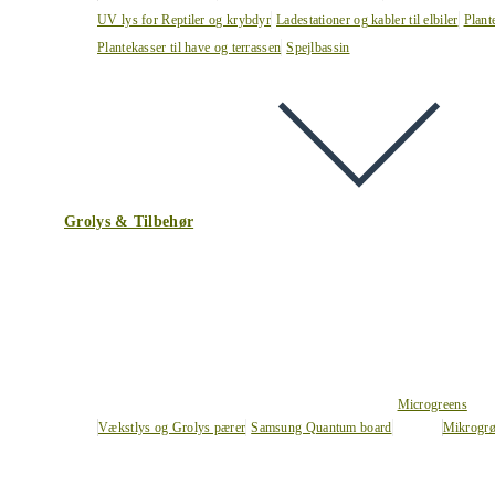
UV lys for Reptiler og krybdyr
Ladestationer og kabler til elbiler
Plant
Plantekasser til have og terrassen
Spejlbassin
Grolys & Tilbehør
Microgreens
Vækstlys og Grolys pærer
Samsung Quantum board
Mikrogrø