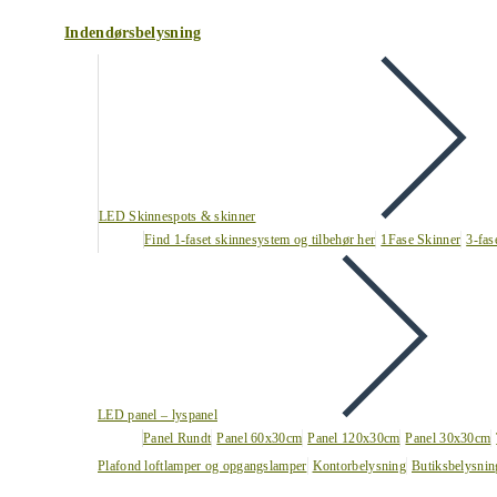
Indendørsbelysning
LED Skinnespots & skinner
Find 1-faset skinnesystem og tilbehør her
1Fase Skinner
3-fas
LED panel – lyspanel
Panel Rundt
Panel 60x30cm
Panel 120x30cm
Panel 30x30cm
Plafond loftlamper og opgangslamper
Kontorbelysning
Butiksbelysnin