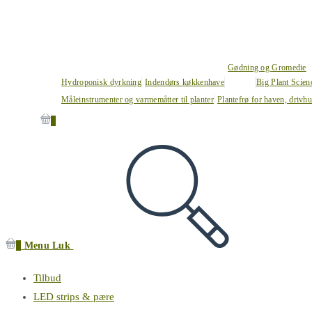
Gødning og Gromedie
Hydroponisk dyrkning
Indendørs køkkenhave
Big Plant Scie
Måleinstrumenter og varmemåtter til planter
Plantefrø for haven, drivh
0
0
Menu
Luk
Tilbud
LED strips & pære