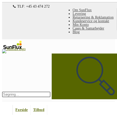
Spring
📞 TLF: +45 43 474 272
Om SunFlux
til
Levering
Returnering & Reklamation
indhold
Kundeservice og kontakt
Min Konto
Cases & Samarbejder
Blog
Søg
på
denne
hjemmeside
Indsend
søgning
Forside
Tilbud