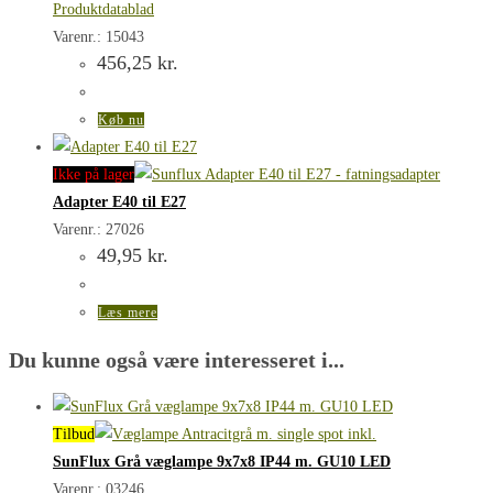
Produktdatablad
Varenr.: 15043
456,25
kr.
Køb nu
Ikke på lager
Adapter E40 til E27
Varenr.: 27026
49,95
kr.
Læs mere
Du kunne også være interesseret i...
Tilbud
SunFlux Grå væglampe 9x7x8 IP44 m. GU10 LED
Varenr.: 03246