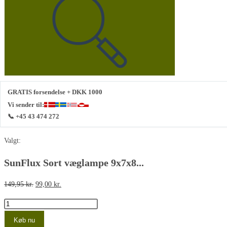
denne
hjemmeside
GRATIS forsendelse + DKK 1000
Vi sender til:
📞 +45 43 474 272
Valgt:
SunFlux Sort væglampe 9x7x8...
Den
Den
149,95
kr.
99,00
kr.
oprindelige
aktuelle
SunFlux
pris
pris
Sort
Køb nu
var:
er: