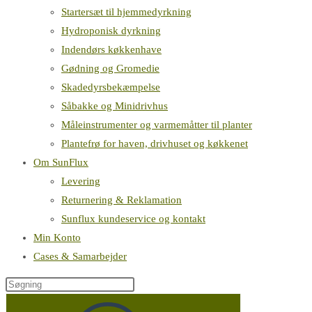
Startersæt til hjemmedyrkning
Hydroponisk dyrkning
Indendørs køkkenhave
Gødning og Gromedie
Skadedyrsbekæmpelse
Såbakke og Minidrivhus
Måleinstrumenter og varmemåtter til planter
Plantefrø for haven, drivhuset og køkkenet
Om SunFlux
Levering
Returnering & Reklamation
Sunflux kundeservice og kontakt
Min Konto
Cases & Samarbejder
Søg
på