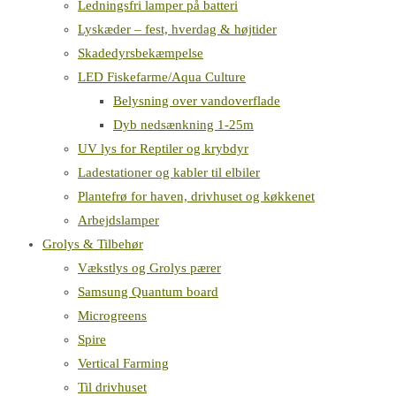
Ledningsfri lamper på batteri
Lyskæder – fest, hverdag & højtider
Skadedyrsbekæmpelse
LED Fiskefarme/Aqua Culture
Belysning over vandoverflade
Dyb nedsænkning 1-25m
UV lys for Reptiler og krybdyr
Ladestationer og kabler til elbiler
Plantefrø for haven, drivhuset og køkkenet
Arbejdslamper
Grolys & Tilbehør
Vækstlys og Grolys pærer
Samsung Quantum board
Microgreens
Spire
Vertical Farming
Til drivhuset