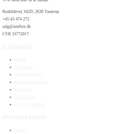
Roskildevej 342D, 2630 Taastrup
+45 43 474 272
salg@sunflux.dk
CVR 33772017
KATALOG
Tilbud
LED strips
Indbygningsspot
Indendørsbelysning
El-artikler
Hus & Have
Grolys & Tilbehør
INFORMATION
Om os