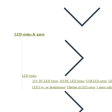
LED strips & pære
LED Strips
12V DC LED Strips
24VDC LED Strips
COB LED strips
23
LED Lys- og diodeskinner
Tilbehør til LED strips
5 meter rull