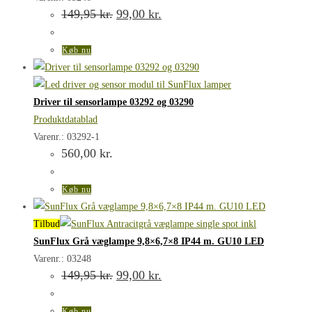
Den
Den
149,95
kr.
99,00
kr.
oprindelige
aktuelle
pris
pris
var:
er:
Køb nu
149,95 kr..
99,00 kr..
Driver til sensorlampe 03292 og 03290
Produktdatablad
Varenr.: 03292-1
560,00
kr.
Køb nu
Tilbud
SunFlux Grå væglampe 9,8×6,7×8 IP44 m. GU10 LED
Varenr.: 03248
Den
Den
149,95
kr.
99,00
kr.
oprindelige
aktuelle
pris
pris
var:
er:
Køb nu