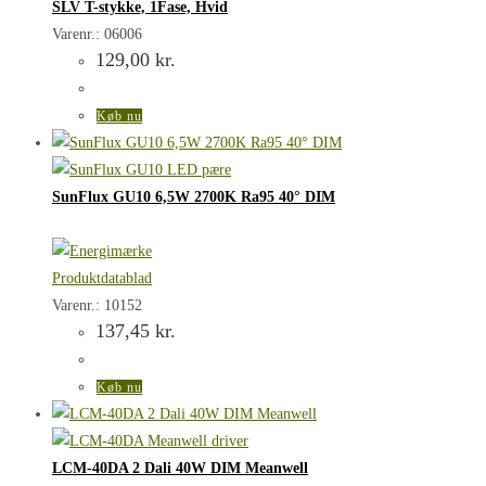
SLV T-stykke, 1Fase, Hvid
Varenr.: 06006
129,00
kr.
Køb nu
SunFlux GU10 6,5W 2700K Ra95 40° DIM
Produktdatablad
Varenr.: 10152
137,45
kr.
Køb nu
LCM-40DA 2 Dali 40W DIM Meanwell