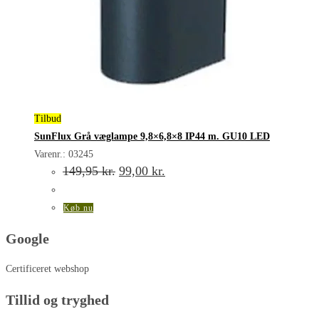
Tilbud
SunFlux Grå væglampe 9,8×6,8×8 IP44 m. GU10 LED
Varenr.: 03245
Den
Den
149,95
kr.
99,00
kr.
oprindelige
aktuelle
pris
pris
var:
er:
Køb nu
149,95 kr..
99,00 kr..
Google
Certificeret webshop
Tillid og tryghed