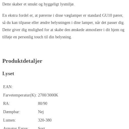
Dette skaber et smukt og hyggeligt lysmiljø.
En ekstra fordel er, at pærerne i disse væglamper er standard GU10 pærer,
så du kan tilpasse eller ændre belysningen i dine lamper, når det passer dig.
Dette giver dig mulighed for at skabe den ønskede atmosfære i dit hjem og
tilføje en personlig touch til din belysning.
Produktdetaljer
Lyset
EAN:
Farvetemperatur(K):
2700/3000K
RA:
80/90
Dæmpbar:
Nej
Lumen:
320-380
Armatur Farve:
Sort