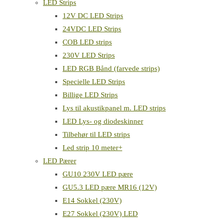
LED Strips
12V DC LED Strips
24VDC LED Strips
COB LED strips
230V LED Strips
LED RGB Bånd (farvede strips)
Specielle LED Strips
Billige LED Strips
Lys til akustikpanel m. LED strips
LED Lys- og diodeskinner
Tilbehør til LED strips
Led strip 10 meter+
LED Pærer
GU10 230V LED pære
GU5.3 LED pære MR16 (12V)
E14 Sokkel (230V)
E27 Sokkel (230V) LED