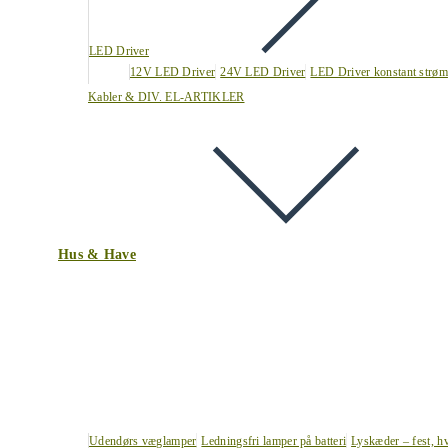
LED Driver
12V LED Driver
24V LED Driver
LED Driver konstant strøm
Kabler & DIV. EL-ARTIKLER
Hus & Have
Udendørs væglamper
Ledningsfri lamper på batteri
Lyskæder – fest, h