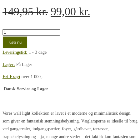
Den
Den
149,95
kr.
99,00
kr.
oprindelige
aktuelle
pris
pris
SunFlux
Sort
var:
er:
Køb nu
væglampe
Leveringstid:
1 - 3 dage
149,95 kr..
99,00 kr..
9x7x8
IP44
Lager:
På Lager
|
Fri Fragt
over 1.000,-
GU10
antal
Dansk Service og Lager
Vores wall light kollektion er lavet i et moderne og minimalistisk design,
som giver en fantastisk stemningsbelysning. Væglamperne er ideelle til brug
ved gangarealer, indgangspartier, foyer, gårdhaver, terrasser,
trappebelysning og – ja, mange andre steder – det faktisk kun fantasien som