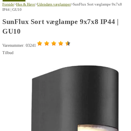
væglampe
Forside
>
Hus & Have
149,95 kr..
99,00 kr..
>
Udendørs væglamper
>
SunFlux Sort væglampe 9x7x8
9x7x8
IP44 | GU10
IP44
SunFlux Sort væglampe 9x7x8 IP44 |
|
GU10
GU10
antal
Varenummer: 03241
Tilbud