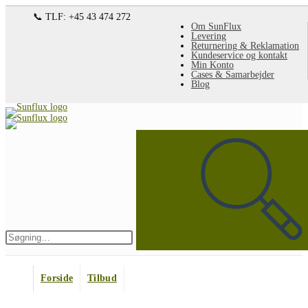
Spring
📞 TLF: +45 43 474 272
Om SunFlux
til
Levering
Returnering & Reklamation
indhold
Kundeservice og kontakt
Min Konto
Cases & Samarbejder
Blog
Søg
på
denne
hjemmeside
Indsend
søgning
Forside
Tilbud