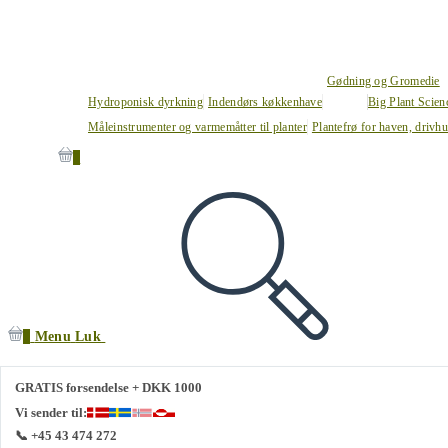
Gødning og Gromedie
Hydroponisk dyrkning
Indendørs køkkenhave
Big Plant Scie
Måleinstrumenter og varmemåtter til planter
Plantefrø for haven, drivh
0
0
Menu
Luk
GRATIS forsendelse + DKK 1000
Vi sender til:
📞 +45 43 474 272