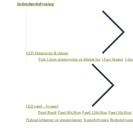
Indendørsbelysning
LED Skinnespots & skinner
Find 1-faset skinnesystem og tilbehør her
1Fase Skinner
3-fas
LED panel – lyspanel
Panel Rundt
Panel 60x30cm
Panel 120x30cm
Panel 30x30cm
Plafond loftlamper og opgangslamper
Kontorbelysning
Butiksbelysnin