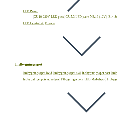
LED Pærer
GU10 230V LED pære
GU5.3 LED pære MR16 (12V)
E14 S
LED Lysstofrør
Diverse
Indbygningsspot
Indbygningsspot hvid
Indbygningsspot stål
Indbygningsspot sort
Ind
Indbygningsspots udendørs
Påbygningsspots
LED Møbelspot
Indbygn