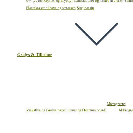
UV lys for Reptiler og krybdyr
Ladestationer og kabler til elbiler
Plant
Plantekasser til have og terrassen
Spejlbassin
Grolys & Tilbehør
Microgreens
Vækstlys og Grolys pærer
Samsung Quantum board
Mikrogrø