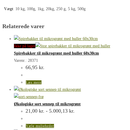
Vægt
10 kg, 100g, 1kg, 20kg, 250 g, 5 kg, 500g
Relaterede varer
Ikke på lager
Spirebakker til mikrogrønt med huller 60x30cm
Varenr.: 28371
66,95
kr.
Læs mere
Økologiske sort sennep til mikrogrønt
Prisinterval:
21,00
kr.
-
5.000,13
kr.
21,00 kr.
til
5.000,13 kr.
Dette
Vælg muligheder