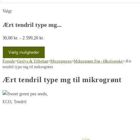
Valgt:
Ært tendril type mg...
Prisinterval:
30,00
kr.
-
2.599,20
kr.
30,00 kr.
Vælg muligheder
til
Forside
>
Grolys & Tilbehør
2.599,20 kr.
>
Microgreens
>
Mikrogrønt Frø - Økologiske
>
Ært
tendril type mg til mikrogrønt
Ært tendril type mg til mikrogrønt