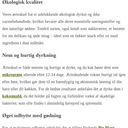
Økologisk kvalitet
Vores ærteskud frø er udelukkende økologisk dyrket og ikke
varmebehandlede, hvilket bevarer alle deres essentielle næringsstoffer og
den naturlige sødme. Tendril sorten, også kendt som sukkerærter, er berømt
for sin delikate og søde smag – ideel som en lækker snack eller en sund
ingrediens i dine måltider.
Nem og hurtig dyrkning
Ærteskud er både nemme og hurtige at dyrke, og du kan høste dem som
mikrogrønt
allerede efter 12-14 dage. Ærteskudende vokser hurtigt ud igen
efter høst, hvilket gør dem til en bæredygtig og økonomisk løsning til din
have eller dit køkken. For de bedste resultater anbefales det at dyrke dem i
kokosmuld
,
da det holder på fugten og forhindrer vækst af skadelige
bakterier, som ofte findes i almindelig havejord og spiremuld.
Øget udbytte med gødning
For at maksimere udbyttet anbefales det at tilføre flydende
Big Plant