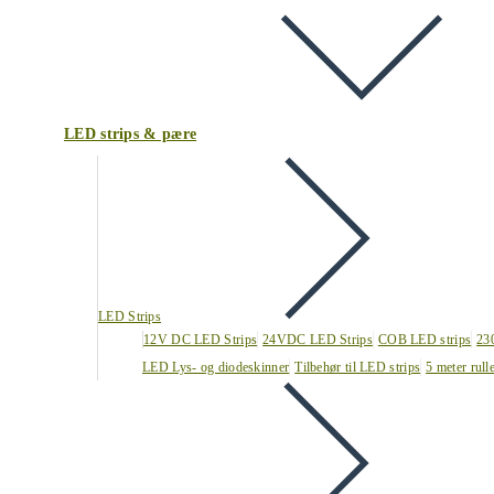
LED strips & pære
LED Strips
12V DC LED Strips
24VDC LED Strips
COB LED strips
23
LED Lys- og diodeskinner
Tilbehør til LED strips
5 meter rull