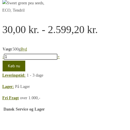
Prisinte
30,00
kr.
-
2.599,20
kr.
30,00 k
til
Vægt
500g
Ryd
Ært
-
+
2.599,2
tendril
Køb nu
type
Leveringstid:
1 - 3 dage
mg
til
Lager:
På Lager
mikrogrønt
Fri Fragt
over 1.000,-
antal
Dansk Service og Lager