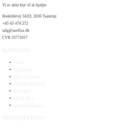
Vi er altid klar til at hjælpe
Roskildevej 342D, 2630 Taastrup
+45 43 474 272
salg@sunflux.dk
CVR 33772017
KATALOG
Tilbud
LED strips
Indbygningsspot
Indendørsbelysning
El-artikler
Hus & Have
Grolys & Tilbehør
INFORMATION