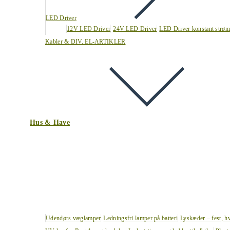
LED Driver
12V LED Driver
24V LED Driver
LED Driver konstant strøm
Kabler & DIV. EL-ARTIKLER
Hus & Have
Udendørs væglamper
Ledningsfri lamper på batteri
Lyskæder – fest, h