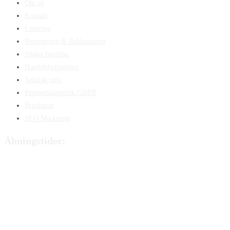
Om os
Kontakt
Levering
Returnering & Reklamation
Sikker betaling
Handelsbetingelser
Teknisk info
Persondatapolitik GDPR
Brochurer
SEO Marketing
Åbningstider:
Mandag:
8:00 – 15:00
Tirsdag:
8:00 – 15:00
Onsdag:
8:00 – 15:00
Torsdag:
8:00 – 15:00
Fredag:
8.00 – 14:40