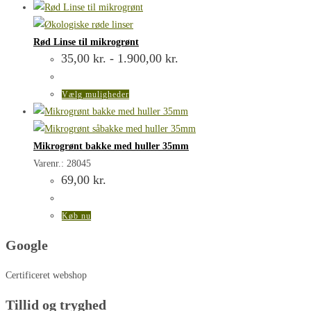
vare
har
flere
Rød Linse til mikrogrønt
Prisinterval:
35,00
kr.
-
1.900,00
kr.
varianter.
35,00 kr.
Mulighederne
til
1.900,00 kr.
kan
Dette
Vælg muligheder
vælges
vare
på
har
varesiden
flere
Mikrogrønt bakke med huller 35mm
varianter.
Varenr.: 28045
69,00
kr.
Mulighederne
kan
vælges
Køb nu
på
Google
varesiden
Certificeret webshop
Tillid og tryghed