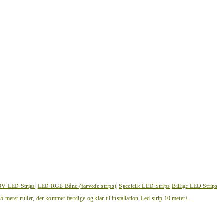
0V LED Strips
LED RGB Bånd (farvede strips)
Specielle LED Strips
Billige LED Strip
e
5 meter ruller, der kommer færdige og klar til installation
Led strip 10 meter+