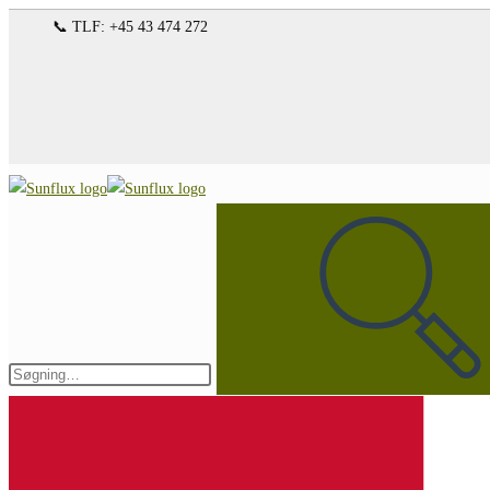
Spring
📞 TLF: +45 43 474 272
til
indhold
Søg
på
denne
hjemmeside
Indsend
søgning