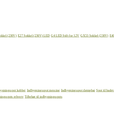
okkel (230V)
E27 Sokkel (230V) LED
G4 LED Stift for 12V
GX53 Sokkel (230V)
E4
bygningsspot kobber
Indbygningsspot messing
Indbygningsspot dæmpbar
Spot til bade
ingsspots erhverv
Tilbehør til indbygningsspots