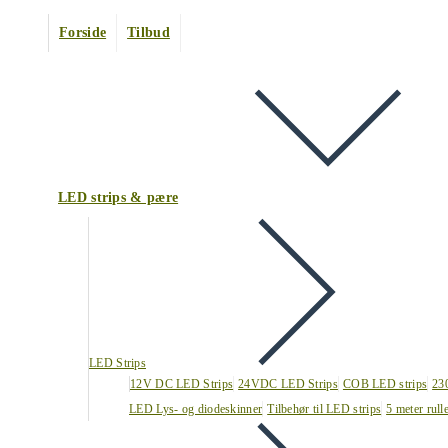
Forside
Tilbud
LED strips & pære
LED Strips
12V DC LED Strips
24VDC LED Strips
COB LED strips
23
LED Lys- og diodeskinner
Tilbehør til LED strips
5 meter rull