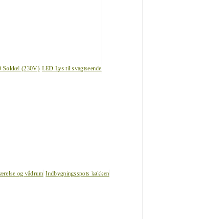
0 Sokkel (230V)
LED Lys til svagtseende
værelse og vådrum
Indbygningsspots køkken