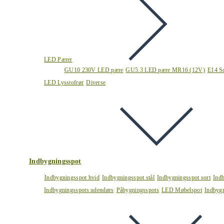
LED Pærer
GU10 230V LED pære
GU5.3 LED pære MR16 (12V)
E14 S
LED Lysstofrør
Diverse
Indbygningsspot
Indbygningsspot hvid
Indbygningsspot stål
Indbygningsspot sort
Ind
Indbygningsspots udendørs
Påbygningsspots
LED Møbelspot
Indbygn