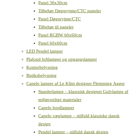
Panel 30x30cm
Tilbehør Døgnrytme/CTC paneler
Panel Døgnrytme/CTC
Tilbehør til paneler
Panel RGBW 60x60cm
Panel 60x60cm
LED Pendel lamper
Plafond loftlamper og opgangslamper
Kontorbelysning
Butiksbelysning
Capelo lamper af Le Klint designer Flemming Agger
Standerlampe – klasssisk designet Gulvlampe af
miljøvenlige materialer
Capelo bordlamper
Capelo væglampe – stilfuld klassiske dansk
design
Pendel lamper – stilfuld dansk design