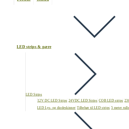
LED strips & pære
LED Strips
12V DC LED Strips
24VDC LED Strips
COB LED strips
23
LED Lys- og diodeskinner
Tilbehør til LED strips
5 meter rull