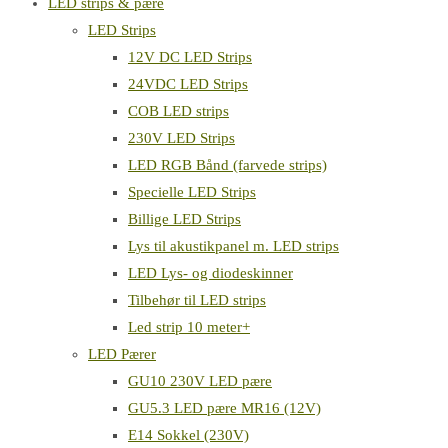
LED strips & pære
LED Strips
12V DC LED Strips
24VDC LED Strips
COB LED strips
230V LED Strips
LED RGB Bånd (farvede strips)
Specielle LED Strips
Billige LED Strips
Lys til akustikpanel m. LED strips
LED Lys- og diodeskinner
Tilbehør til LED strips
Led strip 10 meter+
LED Pærer
GU10 230V LED pære
GU5.3 LED pære MR16 (12V)
E14 Sokkel (230V)