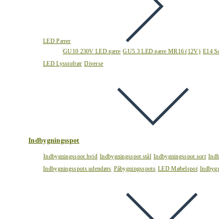
LED Pærer
GU10 230V LED pære
GU5.3 LED pære MR16 (12V)
E14 S
LED Lysstofrør
Diverse
Indbygningsspot
Indbygningsspot hvid
Indbygningsspot stål
Indbygningsspot sort
Ind
Indbygningsspots udendørs
Påbygningsspots
LED Møbelspot
Indbygn