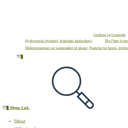
Gødning og Gromedie
Hydroponisk dyrkning
Indendørs køkkenhave
Big Plant Scie
Måleinstrumenter og varmemåtter til planter
Plantefrø for haven, drivh
0
0
Menu
Luk
Tilbud