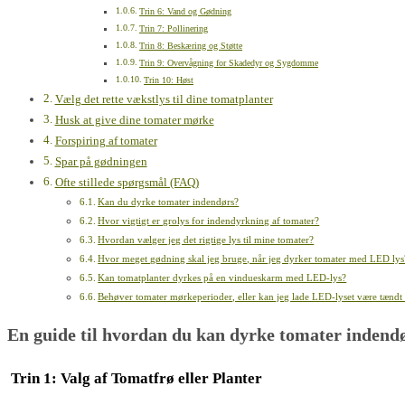
Trin 6: Vand og Gødning
Trin 7: Pollinering
Trin 8: Beskæring og Støtte
Trin 9: Overvågning for Skadedyr og Sygdomme
Trin 10: Høst
Vælg det rette vækstlys til dine tomatplanter​
Husk at give dine tomater mørke
Forspiring af tomater
Spar på gødningen
Ofte stillede spørgsmål (FAQ)
Kan du dyrke tomater indendørs?
Hvor vigtigt er grolys for indendyrkning af tomater?
Hvordan vælger jeg det rigtige lys til mine tomater?
Hvor meget gødning skal jeg bruge, når jeg dyrker tomater med LED lys
Kan tomatplanter dyrkes på en vindueskarm med LED-lys?
Behøver tomater mørkeperioder, eller kan jeg lade LED-lyset være tændt 
En guide til hvordan du kan dyrke tomater indend
Trin 1: Valg af Tomatfrø eller Planter