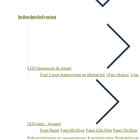
Indendørsbelysning
LED Skinnespots & skinner
Find 1-faset skinnesystem og tilbehør her
1Fase Skinner
3-fas
LED panel – lyspanel
Panel Rundt
Panel 60x30cm
Panel 120x30cm
Panel 30x30cm
Plafond loftlamper og opgangslamper
Kontorbelysning
Butiksbelysnin