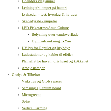
Udendørs væglamper
Ledningsfri lamper på batteri
Lyskæder – fest, hverdag & højtider
Skadedyrsbekæmpelse
LED Fiskefarme/Aqua Culture
Belysning over vandoverflade
Dyb nedsænkning 1-25m
UV lys for Reptiler og krybdyr
Ladestationer og kabler til elbiler
Plantefrø for haven, drivhuset og køkkenet
Arbejdslamper
Grolys & Tilbehør
Vækstlys og Grolys pærer
Samsung Quantum board
Microgreens
Spire
Vertical Farming