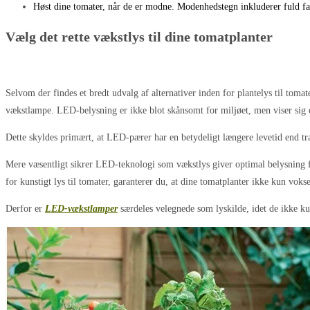
Høst dine tomater, når de er modne. Modenhedstegn inkluderer fuld farv
Vælg det rette vækstlys til dine tomatplanter​
Selvom der findes et bredt udvalg af alternativer inden for plantelys til tom
vækstlampe. LED-belysning er ikke blot skånsomt for miljøet, men viser sig 
Dette skyldes primært, at LED-pærer har en betydeligt længere levetid end tr
Mere væsentligt sikrer LED-teknologi som vækstlys giver optimal belysning f
for kunstigt lys til tomater, garanterer du, at dine tomatplanter ikke kun vok
Derfor er
LED-vækstlamper
særdeles velegnede som lyskilde, idet de ikke k