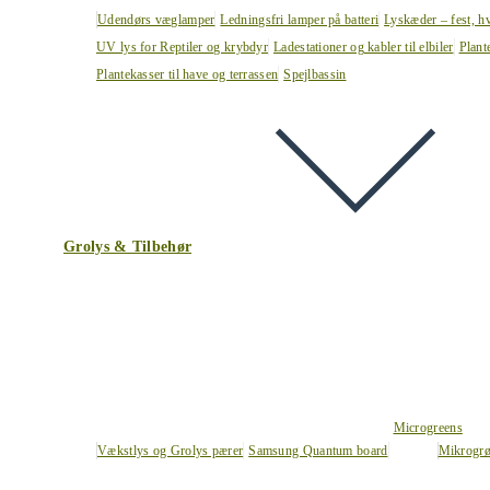
Udendørs væglamper
Ledningsfri lamper på batteri
Lyskæder – fest, h
UV lys for Reptiler og krybdyr
Ladestationer og kabler til elbiler
Plant
Plantekasser til have og terrassen
Spejlbassin
Grolys & Tilbehør
Microgreens
Vækstlys og Grolys pærer
Samsung Quantum board
Mikrogrø