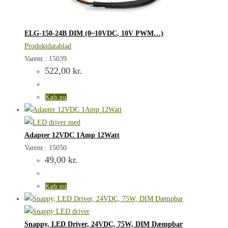
ELG-150-24B DIM (0~10VDC, 10V PWM…)
Produktdatablad
Varenr.: 15039
522,00
kr.
Køb nu
Adapter 12VDC 1Amp 12Watt
Varenr.: 15050
49,00
kr.
Køb nu
Snappy, LED Driver, 24VDC, 75W, DIM Dæmpbar