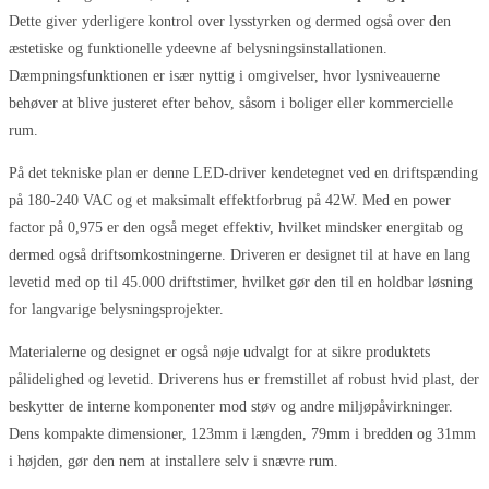
Dette giver yderligere kontrol over lysstyrken og dermed også over den
æstetiske og funktionelle ydeevne af belysningsinstallationen.
Dæmpningsfunktionen er især nyttig i omgivelser, hvor lysniveauerne
behøver at blive justeret efter behov, såsom i boliger eller kommercielle
rum.
På det tekniske plan er denne LED-driver kendetegnet ved en driftspænding
på 180-240 VAC og et maksimalt effektforbrug på 42W. Med en power
factor på 0,975 er den også meget effektiv, hvilket mindsker energitab og
dermed også driftsomkostningerne. Driveren er designet til at have en lang
levetid med op til 45.000 driftstimer, hvilket gør den til en holdbar løsning
for langvarige belysningsprojekter.
Materialerne og designet er også nøje udvalgt for at sikre produktets
pålidelighed og levetid. Driverens hus er fremstillet af robust hvid plast, der
beskytter de interne komponenter mod støv og andre miljøpåvirkninger.
Dens kompakte dimensioner, 123mm i længden, 79mm i bredden og 31mm
i højden, gør den nem at installere selv i snævre rum.