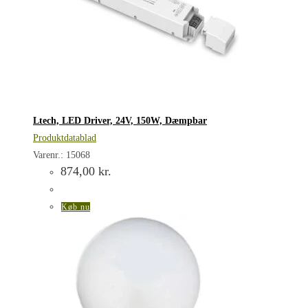
Ltech, LED Driver, 24V, 150W, Dæmpbar
Produktdatablad
Varenr.: 15068
874,00
kr.
Køb nu