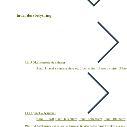
Indendørsbelysning
LED Skinnespots & skinner
Find 1-faset skinnesystem og tilbehør her
1Fase Skinner
3-fas
LED panel – lyspanel
Panel Rundt
Panel 60x30cm
Panel 120x30cm
Panel 30x30cm
Plafond loftlamper og opgangslamper
Kontorbelysning
Butiksbelysnin