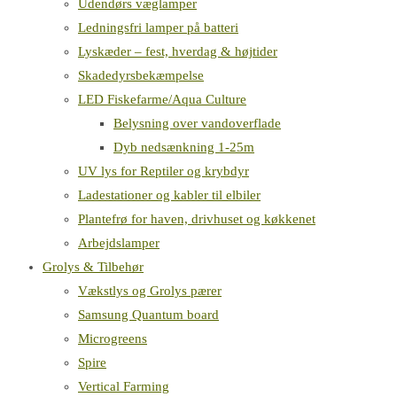
Udendørs væglamper
Ledningsfri lamper på batteri
Lyskæder – fest, hverdag & højtider
Skadedyrsbekæmpelse
LED Fiskefarme/Aqua Culture
Belysning over vandoverflade
Dyb nedsænkning 1-25m
UV lys for Reptiler og krybdyr
Ladestationer og kabler til elbiler
Plantefrø for haven, drivhuset og køkkenet
Arbejdslamper
Grolys & Tilbehør
Vækstlys og Grolys pærer
Samsung Quantum board
Microgreens
Spire
Vertical Farming