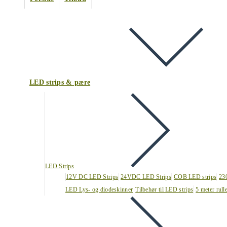
LED strips & pære
LED Strips
12V DC LED Strips
24VDC LED Strips
COB LED strips
23
LED Lys- og diodeskinner
Tilbehør til LED strips
5 meter rull