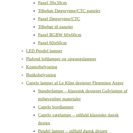
Panel 30x30cm
Tilbehør Døgnrytme/CTC paneler
Panel Døgnrytme/CTC
Tilbehør til paneler
Panel RGBW 60x60cm
Panel 60x60cm
LED Pendel lamper
Plafond loftlamper og opgangslamper
Kontorbelysning
Butiksbelysning
Capelo lamper af Le Klint designer Flemming Agger
Standerlampe – klasssisk designet Gulvlampe af
miljøvenlige materialer
Capelo bordlamper
Capelo væglampe – stilfuld klassiske dansk
design
Pendel lamper – stilfuld dansk design