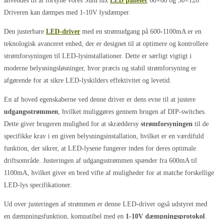
anvendes til at forsyne vores SunFlux
LED paneler
60×60 og 30×120.
Driveren kan dæmpes med 1-10V lysdæmper.
Den justerbare
LED-driver
med en strømudgang på 600-1100mA er en
teknologisk avanceret enhed, der er designet til at optimere og kontrollere
strømforsyningen til LED-lysinstallationer. Dette er særligt vigtigt i
moderne belysningsløsninger, hvor præcis og stabil strømforsyning er
afgørende for at sikre LED-lyskilders effektivitet og levetid.
En af hoved egenskaberne ved denne driver er dens evne til at justere
udgangsstrømmen
, hvilket muliggøres gennem brugen af DIP-switches.
Dette giver brugeren mulighed for at skræddersy
strømforsyningen
til de
specifikke krav i en given belysningsinstallation, hvilket er en værdifuld
funktion, der sikrer, at LED-lysene fungerer inden for deres optimale
driftsområde. Justeringen af udgangsstrømmen spænder fra 600mA til
1100mA, hvilket giver en bred vifte af muligheder for at matche forskellige
LED-lys specifikationer.
Ud over justeringen af strømmen er denne LED-driver også udstyret med
en dæmpningsfunktion, kompatibel med en
1-10V dæmpningsprotokol
.