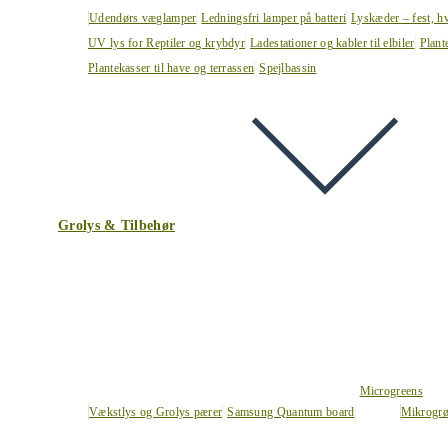
Udendørs væglamper
Ledningsfri lamper på batteri
Lyskæder – fest, h
UV lys for Reptiler og krybdyr
Ladestationer og kabler til elbiler
Plant
Plantekasser til have og terrassen
Spejlbassin
Grolys & Tilbehør
Microgreens
Vækstlys og Grolys pærer
Samsung Quantum board
Mikrogrø