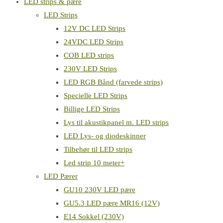
LED strips & pære
LED Strips
12V DC LED Strips
24VDC LED Strips
COB LED strips
230V LED Strips
LED RGB Bånd (farvede strips)
Specielle LED Strips
Billige LED Strips
Lys til akustikpanel m. LED strips
LED Lys- og diodeskinner
Tilbehør til LED strips
Led strip 10 meter+
LED Pærer
GU10 230V LED pære
GU5.3 LED pære MR16 (12V)
E14 Sokkel (230V)