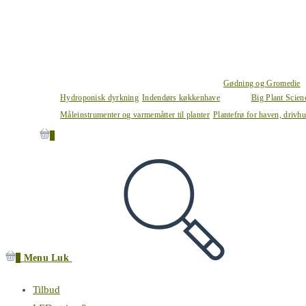
Gødning og Gromedie
Hydroponisk dyrkning
Indendørs køkkenhave
Big Plant Scie
Måleinstrumenter og varmemåtter til planter
Plantefrø for haven, drivh
0
0
Menu
Luk
Tilbud