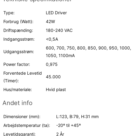
Type:
LED Driver
Forbrug (Watt):
42W
Driftspænding:
180-240 VAC
Indgangsstrøm:
<0,5A
600, 700, 750, 800, 850, 900, 950, 1000,
Udgangsstrøm:
1050, 1100mA
Power factor:
0,975
Forventede Levetid
45.000
(Timer):
Hus/materiale:
Hvid plast
Andet info
Dimensioner (mm):
L:123, B:79, H:31 mm
Arbejdstemperatur (ta):
-20º til +45º
Levetidsgaranti:
2 År