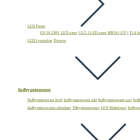
LED Pærer
GU10 230V LED pære
GU5.3 LED pære MR16 (12V)
E14 S
LED Lysstofrør
Diverse
Indbygningsspot
Indbygningsspot hvid
Indbygningsspot stål
Indbygningsspot sort
Ind
Indbygningsspots udendørs
Påbygningsspots
LED Møbelspot
Indbygn