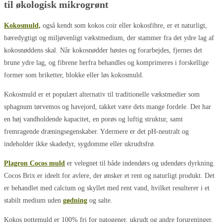
til økologisk mikrogrønt
Kokosmuld,
også kendt som kokos coir eller kokosfibre, er et naturligt,
bæredygtigt og miljøvenligt vækstmedium, der stammer fra det ydre lag af
kokosnøddens skal. Når kokosnødder høstes og forarbejdes, fjernes det
brune ydre lag, og fibrene herfra behandles og komprimeres i forskellige
former som briketter, blokke eller løs kokosmuld.
Kokosmuld er et populært alternativ til traditionelle vækstmedier som
sphagnum tørvemos og havejord, takket være dets mange fordele. Det har
en høj vandholdende kapacitet, en porøs og luftig struktur, samt
fremragende dræningsegenskaber. Ydermere er det pH-neutralt og
indeholder ikke skadedyr, sygdomme eller ukrudtsfrø.
Plagron Cocos muld
er velegnet til både indendørs og udendørs dyrkning.
Cocos Brix er ideelt for avlere, der ønsker et rent og naturligt produkt. Det
er behandlet med calcium og skyllet med rent vand, hvilket resulterer i et
stabilt medium uden
gødning
og salte.
Kokos pottemuld er 100% fri for patogener, ukrudt og andre forureninger,