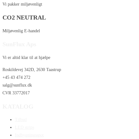
Vi pakker miljøvenligt
CO2 NEUTRAL
Miljøvenlig E-handel
SunFlux Aps
Vi er altid klar til at hjælpe
Roskildevej 342D, 2630 Taastrup
+45 43 474 272
salg@sunflux.dk
CVR 33772017
KATALOG
Tilbud
LED strips
Indbygningsspot