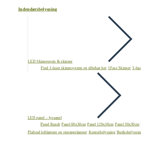
Indendørsbelysning
LED Skinnespots & skinner
Find 1-faset skinnesystem og tilbehør her
1Fase Skinner
3-fas
LED panel – lyspanel
Panel Rundt
Panel 60x30cm
Panel 120x30cm
Panel 30x30cm
Plafond loftlamper og opgangslamper
Kontorbelysning
Butiksbelysnin