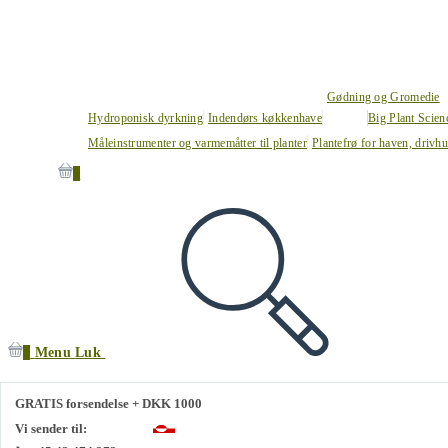
Gødning og Gromedie
Hydroponisk dyrkning
Indendørs køkkenhave
Big Plant Scie
Måleinstrumenter og varmemåtter til planter
Plantefrø for haven, drivh
0
0
Menu
Luk
GRATIS forsendelse + DKK 1000
Vi sender til: