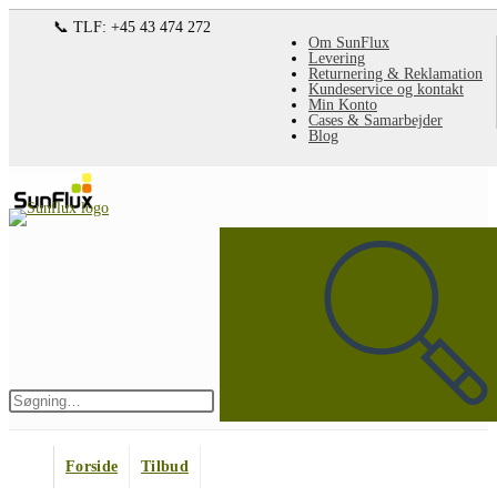
Spring
📞 TLF: +45 43 474 272
Om SunFlux
til
Levering
Returnering & Reklamation
indhold
Kundeservice og kontakt
Min Konto
Cases & Samarbejder
Blog
Søg
på
denne
hjemmeside
Indsend
søgning
Forside
Tilbud