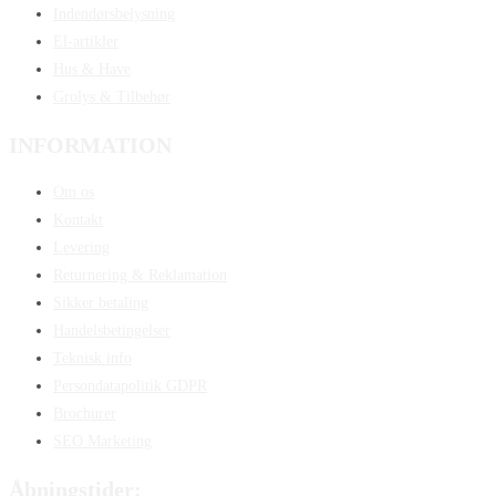
Indendørsbelysning
El-artikler
Hus & Have
Grolys & Tilbehør
INFORMATION
Om os
Kontakt
Levering
Returnering & Reklamation
Sikker betaling
Handelsbetingelser
Teknisk info
Persondatapolitik GDPR
Brochurer
SEO Marketing
Åbningstider: