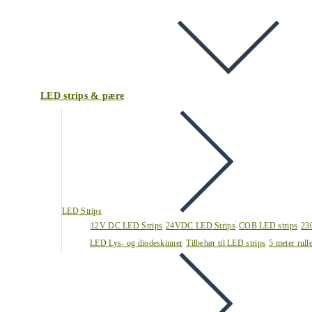
LED strips & pære
LED Strips
12V DC LED Strips
24VDC LED Strips
COB LED strips
23
LED Lys- og diodeskinner
Tilbehør til LED strips
5 meter rull