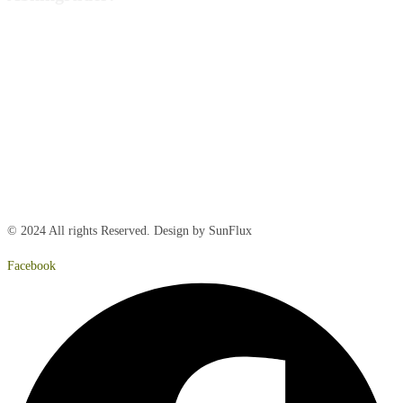
Mandag:
8:00 – 15:00
Tirsdag:
8:00 – 15:00
Onsdag:
8:00 – 15:00
Torsdag:
8:00 – 15:00
Fredag:
8.00 – 14:40
Lørdag:
Lukket
Søndag:
Lukket
© 2024 All rights Reserved. Design by SunFlux
Facebook