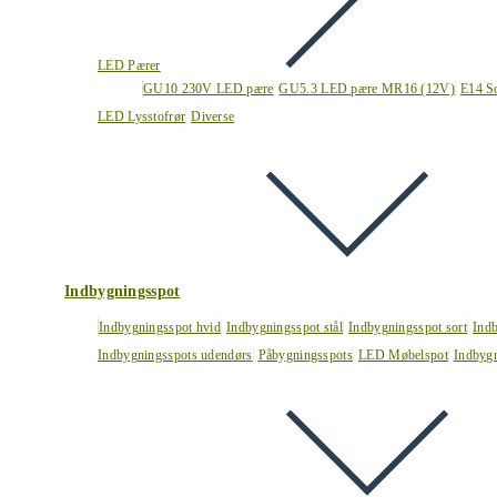
LED Pærer
GU10 230V LED pære
GU5.3 LED pære MR16 (12V)
E14 S
LED Lysstofrør
Diverse
Indbygningsspot
Indbygningsspot hvid
Indbygningsspot stål
Indbygningsspot sort
Ind
Indbygningsspots udendørs
Påbygningsspots
LED Møbelspot
Indbygn