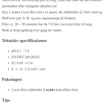
Cocos Brix er ved levering klar til brug, tilsæt kun vand før det fordeles i
spirebakker eller minigrønt såbakker mf.
Dyp 1 stykke Cocos Brix ned i en spand, der indeholder 4,5 liter vand og
BioPower part A+B, og pres regelmæssigt på blokken.
Efter ca. 20 – 30 minutter har du 7-9 liter cocos jord klar til brug.
Husk at tilsæt gødning hver gang du vander.
Tekniske specifikationer
pH 6,1 – 7,4
EN13037 pH (H2O)
EC 0,09 – 0,14
E. C. (1: 1,5) [mS / cm]
Pakningen
Cocos Brix indeholder
1 stykke
kokosfibre blok
Tips