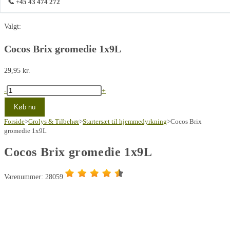
📞 +45 43 474 272
Valgt:
Cocos Brix gromedie 1x9L
29,95
kr.
Cocos
-
+
Brix
Køb nu
gromedie
Forside
>
Grolys & Tilbehør
>
Startersæt til hjemmedyrkning
>
Cocos Brix
1x9L
gromedie 1x9L
antal
Cocos Brix gromedie 1x9L
Varenummer: 28059