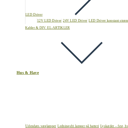
LED Driver
12V LED Driver
24V LED Driver
LED Driver konstant strøm
Kabler & DIV. EL-ARTIKLER
Hus & Have
Udendørs væglamper
Ledningsfri lamper på batteri
Lyskæder – fest, h