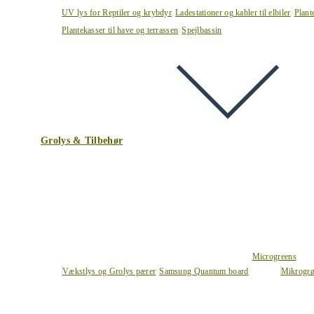
UV lys for Reptiler og krybdyr
Ladestationer og kabler til elbiler
Plant
Plantekasser til have og terrassen
Spejlbassin
Grolys & Tilbehør
Microgreens
Vækstlys og Grolys pærer
Samsung Quantum board
Mikrogrø