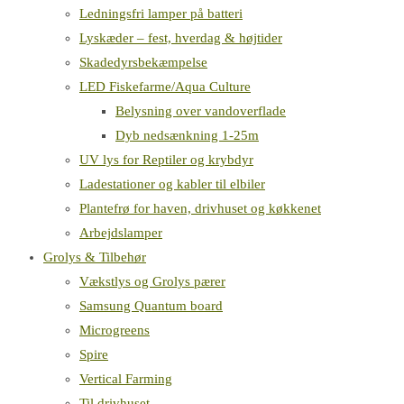
Ledningsfri lamper på batteri
Lyskæder – fest, hverdag & højtider
Skadedyrsbekæmpelse
LED Fiskefarme/Aqua Culture
Belysning over vandoverflade
Dyb nedsænkning 1-25m
UV lys for Reptiler og krybdyr
Ladestationer og kabler til elbiler
Plantefrø for haven, drivhuset og køkkenet
Arbejdslamper
Grolys & Tilbehør
Vækstlys og Grolys pærer
Samsung Quantum board
Microgreens
Spire
Vertical Farming
Til drivhuset