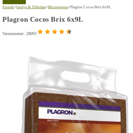
Forside
>
Grolys & Tilbehør
>
Microgreens
>
Plagron Cocos Brix 6x9L
Plagron Cocos Brix 6x9L
Varenummer: 28093