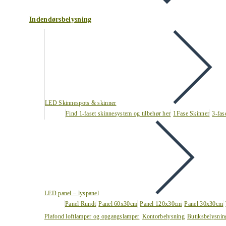
Indendørsbelysning
LED Skinnespots & skinner
Find 1-faset skinnesystem og tilbehør her
1Fase Skinner
3-fas
LED panel – lyspanel
Panel Rundt
Panel 60x30cm
Panel 120x30cm
Panel 30x30cm
Plafond loftlamper og opgangslamper
Kontorbelysning
Butiksbelysnin