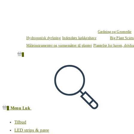
Gødning og Gromedie
Hydroponisk dyrkning
Indendørs køkkenhave
Big Plant Scie
Måleinstrumenter og varmemåtter til planter
Plantefrø for haven, drivh
0
0
Menu
Luk
Tilbud
LED strips & pære