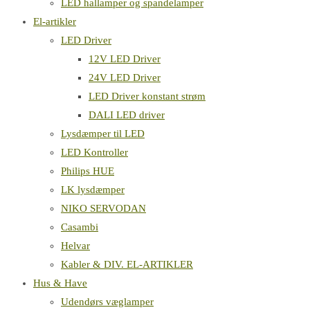
LED hallamper og spandelamper
El-artikler
LED Driver
12V LED Driver
24V LED Driver
LED Driver konstant strøm
DALI LED driver
Lysdæmper til LED
LED Kontroller
Philips HUE
LK lysdæmper
NIKO SERVODAN
Casambi
Helvar
Kabler & DIV. EL-ARTIKLER
Hus & Have
Udendørs væglamper