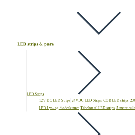
LED strips & pære
LED Strips
12V DC LED Strips
24VDC LED Strips
COB LED strips
23
LED Lys- og diodeskinner
Tilbehør til LED strips
5 meter rull