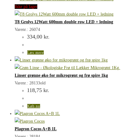
Ikke på lager
T8 Grolys 12Watt 600mm double row LED + ledning
Varenr.: 26074
334,00
kr.
Læs mere
Linser grønne øko for mikrogrønt og frø spire 1kg
Varenr.: 28133old
118,75
kr.
Køb nu
Plagron Cocos A+B 1L
Varenr.: 28184