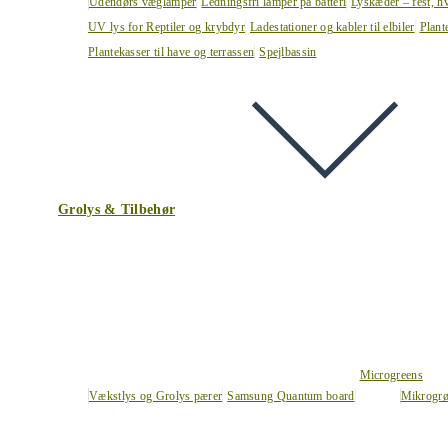
Udendørs væglamper
Ledningsfri lamper på batteri
Lyskæder – fest, h
UV lys for Reptiler og krybdyr
Ladestationer og kabler til elbiler
Plant
Plantekasser til have og terrassen
Spejlbassin
Grolys & Tilbehør
Microgreens
Vækstlys og Grolys pærer
Samsung Quantum board
Mikrogrø