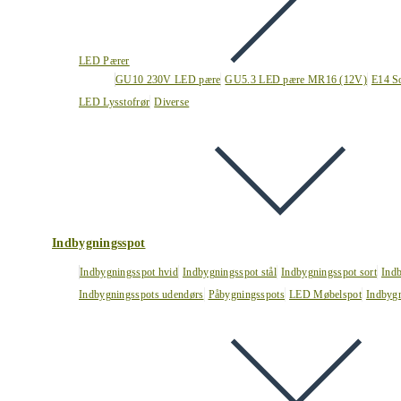
LED Pærer
GU10 230V LED pære
GU5.3 LED pære MR16 (12V)
E14 S
LED Lysstofrør
Diverse
Indbygningsspot
Indbygningsspot hvid
Indbygningsspot stål
Indbygningsspot sort
Ind
Indbygningsspots udendørs
Påbygningsspots
LED Møbelspot
Indbygn