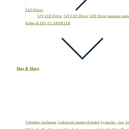
LED Driver
12V LED Driver
24V LED Driver
LED Driver konstant strøm
Kabler & DIV. EL-ARTIKLER
Hus & Have
Udendørs væglamper
Ledningsfri lamper på batteri
Lyskæder – fest, h