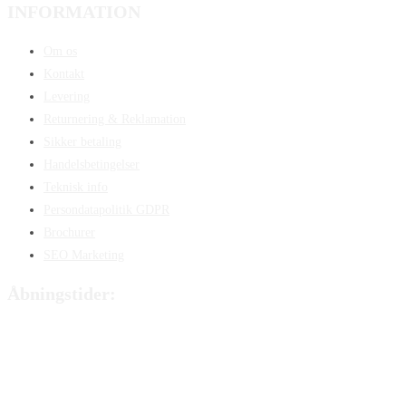
INFORMATION
Om os
Kontakt
Levering
Returnering & Reklamation
Sikker betaling
Handelsbetingelser
Teknisk info
Persondatapolitik GDPR
Brochurer
SEO Marketing
Åbningstider:
Mandag:
8:00 – 15:00
Tirsdag:
8:00 – 15:00
Onsdag:
8:00 – 15:00