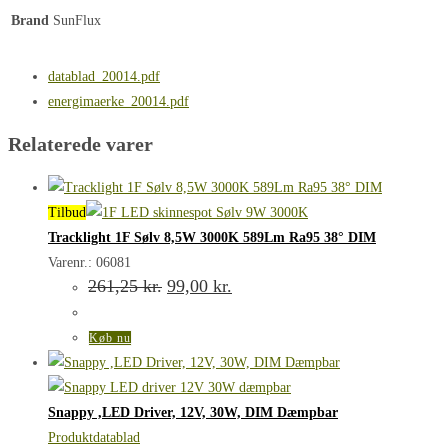
Brand
SunFlux
datablad_20014.pdf
energimaerke_20014.pdf
Relaterede varer
Tilbud
Tracklight 1F Sølv 8,5W 3000K 589Lm Ra95 38° DIM
Varenr.: 06081
Den
Den
261,25
kr.
99,00
kr.
oprindelige
aktuelle
pris
pris
var:
er:
Køb nu
261,25 kr..
99,00 kr..
Snappy ,LED Driver, 12V, 30W, DIM Dæmpbar
Produktdatablad