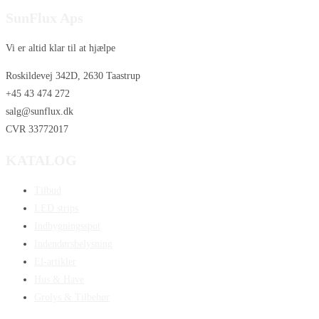
SunFlux Aps
Vi er altid klar til at hjælpe
Roskildevej 342D, 2630 Taastrup
+45 43 474 272
salg@sunflux.dk
CVR 33772017
KATALOG
Tilbud
LED strips
Indbygningsspot
Indendørsbelysning
El-artikler
Hus & Have
Grolys & Tilbehør