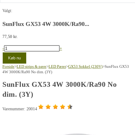
Valgt:
SunFlux GX53 4W 3000K/Ra90...
77,50
kr.
SunFlux
-
+
GX53
Køb nu
4W
Forside
>
LED strips & pære
>
LED Pærer
>
GX53 Sokkel (230V)
>
SunFlux GX53
3000K/Ra90
4W 3000K/Ra90 No dim. (3Y)
No
SunFlux GX53 4W 3000K/Ra90 No
dim.
dim. (3Y)
(3Y)
antal
Varenummer: 20014