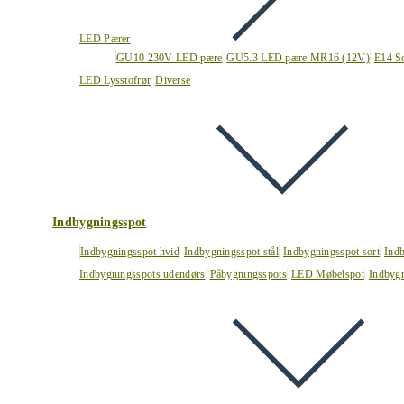
LED Pærer
GU10 230V LED pære
GU5.3 LED pære MR16 (12V)
E14 S
LED Lysstofrør
Diverse
Indbygningsspot
Indbygningsspot hvid
Indbygningsspot stål
Indbygningsspot sort
Ind
Indbygningsspots udendørs
Påbygningsspots
LED Møbelspot
Indbygn