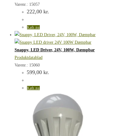
Varenr.: 15057
222,00
kr.
Køb nu
Snappy, LED Driver, 24V, 100W, Dæmpbar
Produktdatablad
Varenr.: 15060
599,00
kr.
Køb nu