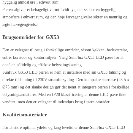
hyggelig atmosfære i ethvert rum.
Pæren afgiver et behageligt varmt hvidt lys, der skaber en hyggelig
atmosfære i ethvert rum, og den høje farvegengivelse sikrer en naturlig og
ægte farvegengivelse.
Brugsområder for GX53
Den er velegnet til brug i forskellige områder, såsom køkken, badeværelse,
entré, korridor og kontormiljøer. Vælg SunFlux GX53 LED pære for at
opnå en pålidelig og effektiv belysningsløsning.
SunFlux GX53 LED pæren er nem at installere med sin GX53 fatning og
direkte tilslutning til 230V strømforsyning. Den kompakte størrelse (28,5 x
Ø75 mm) og det slanke design gør det nemt at integrere pæren i forskellige
belysningsarmaturer. Med en IP20 klassificering er denne LED-pære ikke
vandtæt, men den er velegnet til indendørs brug i tørre områder.
Kvalitetsmaterialer
For at sikre optimal ydelse og lang levetid er denne SunFlux GX53 LED