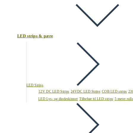
LED strips & pære
LED Strips
12V DC LED Strips
24VDC LED Strips
COB LED strips
23
LED Lys- og diodeskinner
Tilbehør til LED strips
5 meter rull