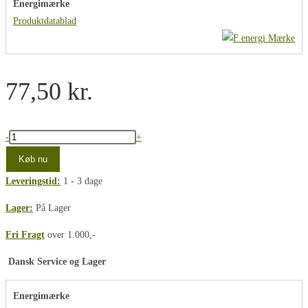
Energimærke
Produktdatablad
77,50
kr.
SunFlux
-
+
GX53
Køb nu
4W
Leveringstid:
1 - 3 dage
3000K/Ra90
No
Lager:
På Lager
dim.
Fri Fragt
over 1.000,-
(3Y)
antal
Dansk Service og Lager
Energimærke