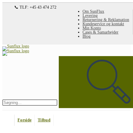
Spring
📞 TLF: +45 43 474 272
Om SunFlux
til
Levering
Returnering & Reklamation
indhold
Kundeservice og kontakt
Min Konto
Cases & Samarbejder
Blog
Søg
på
denne
hjemmeside
Indsend
søgning
Forside
Tilbud