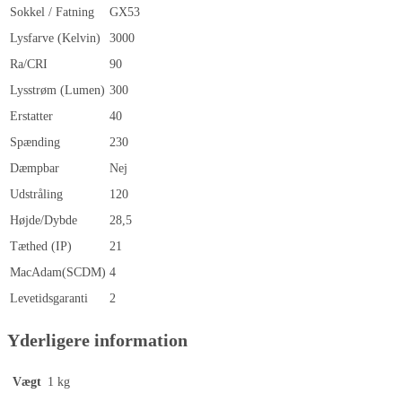
Sokkel / Fatning
GX53
Lysfarve (Kelvin)
3000
Ra/CRI
90
Lysstrøm (Lumen)
300
Erstatter
40
Spænding
230
Dæmpbar
Nej
Udstråling
120
Højde/Dybde
28,5
Tæthed (IP)
21
MacAdam(SCDM)
4
Levetidsgaranti
2
Yderligere information
Vægt
1 kg