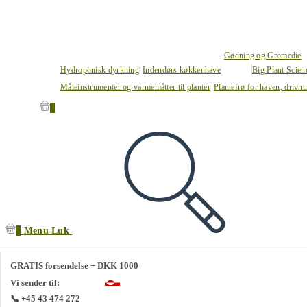
Gødning og Gromedie
Hydroponisk dyrkning
Indendørs køkkenhave
Big Plant Scie
Måleinstrumenter og varmemåtter til planter
Plantefrø for haven, drivh
0
0
Menu
Luk
GRATIS forsendelse + DKK 1000
Vi sender til:
📞 +45 43 474 272