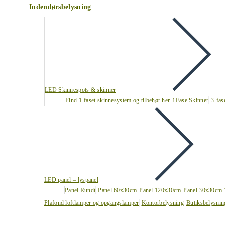
Indendørsbelysning
LED Skinnespots & skinner
Find 1-faset skinnesystem og tilbehør her
1Fase Skinner
3-fas
LED panel – lyspanel
Panel Rundt
Panel 60x30cm
Panel 120x30cm
Panel 30x30cm
Plafond loftlamper og opgangslamper
Kontorbelysning
Butiksbelysnin