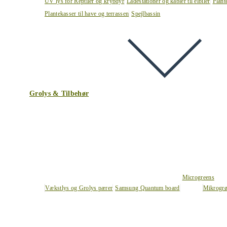
UV lys for Reptiler og krybdyr
Ladestationer og kabler til elbiler
Plant
Plantekasser til have og terrassen
Spejlbassin
Grolys & Tilbehør
Microgreens
Vækstlys og Grolys pærer
Samsung Quantum board
Mikrogrø