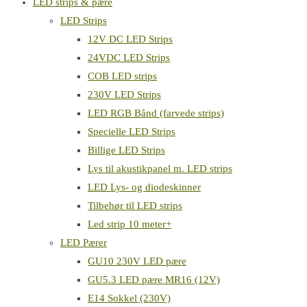
LED strips & pære
LED Strips
12V DC LED Strips
24VDC LED Strips
COB LED strips
230V LED Strips
LED RGB Bånd (farvede strips)
Specielle LED Strips
Billige LED Strips
Lys til akustikpanel m. LED strips
LED Lys- og diodeskinner
Tilbehør til LED strips
Led strip 10 meter+
LED Pærer
GU10 230V LED pære
GU5.3 LED pære MR16 (12V)
E14 Sokkel (230V)