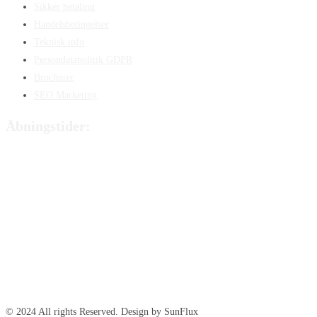
Sikker betaling
Handelsbetingelser
Teknisk info
Persondatapolitik GDPR
Brochurer
SEO Marketing
Åbningstider:
Mandag:
8:00 – 15:00
Tirsdag:
8:00 – 15:00
Onsdag:
8:00 – 15:00
Torsdag:
8:00 – 15:00
Fredag:
8.00 – 14:40
Lørdag:
Lukket
Søndag:
Lukket
© 2024 All rights Reserved. Design by SunFlux