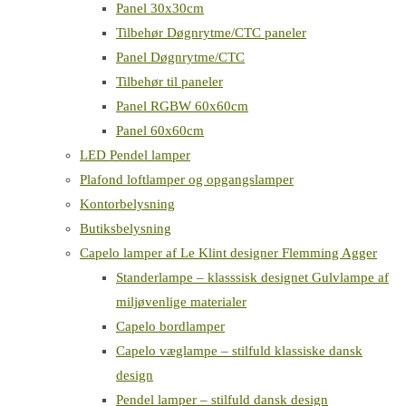
Panel 30x30cm
Tilbehør Døgnrytme/CTC paneler
Panel Døgnrytme/CTC
Tilbehør til paneler
Panel RGBW 60x60cm
Panel 60x60cm
LED Pendel lamper
Plafond loftlamper og opgangslamper
Kontorbelysning
Butiksbelysning
Capelo lamper af Le Klint designer Flemming Agger
Standerlampe – klasssisk designet Gulvlampe af
miljøvenlige materialer
Capelo bordlamper
Capelo væglampe – stilfuld klassiske dansk
design
Pendel lamper – stilfuld dansk design