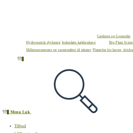
Gødning og Gromedie
Hydroponisk dyrkning
Indendørs køkkenhave
Big Plant Scie
Måleinstrumenter og varmemåtter til planter
Plantefrø for haven, drivh
0
0
Menu
Luk
Tilbud