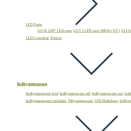
LED Pærer
GU10 230V LED pære
GU5.3 LED pære MR16 (12V)
E14 S
LED Lysstofrør
Diverse
Indbygningsspot
Indbygningsspot hvid
Indbygningsspot stål
Indbygningsspot sort
Ind
Indbygningsspots udendørs
Påbygningsspots
LED Møbelspot
Indbygn