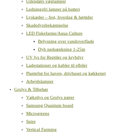
Udendørs væglamper
Ledningsfri lamper på batteri
Lyskæder – fest, hverdag & højtider
Skadedyrsbekæmpelse
LED Fiskefarme/Aqua Culture
Belysning over vandoverflade
Dyb nedsænkning 1-25m
UV lys for Reptiler og krybdyr
Ladestationer og kabler til elbiler
Plantefrø for haven, drivhuset og køkkenet
Arbejdslamper
Grolys & Tilbehør
Vækstlys og Grolys pærer
Samsung Quantum board
Microgreens
Spire
Vertical Farming