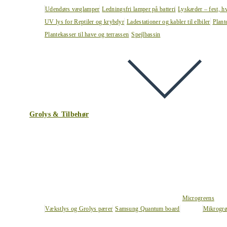
Udendørs væglamper
Ledningsfri lamper på batteri
Lyskæder – fest, h
UV lys for Reptiler og krybdyr
Ladestationer og kabler til elbiler
Plant
Plantekasser til have og terrassen
Spejlbassin
Grolys & Tilbehør
Microgreens
Vækstlys og Grolys pærer
Samsung Quantum board
Mikrogrø