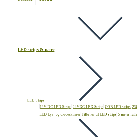
LED strips & pære
LED Strips
12V DC LED Strips
24VDC LED Strips
COB LED strips
23
LED Lys- og diodeskinner
Tilbehør til LED strips
5 meter rull