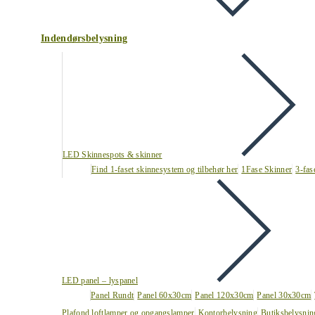
Indendørsbelysning
LED Skinnespots & skinner
Find 1-faset skinnesystem og tilbehør her
1Fase Skinner
3-fas
LED panel – lyspanel
Panel Rundt
Panel 60x30cm
Panel 120x30cm
Panel 30x30cm
Plafond loftlamper og opgangslamper
Kontorbelysning
Butiksbelysnin