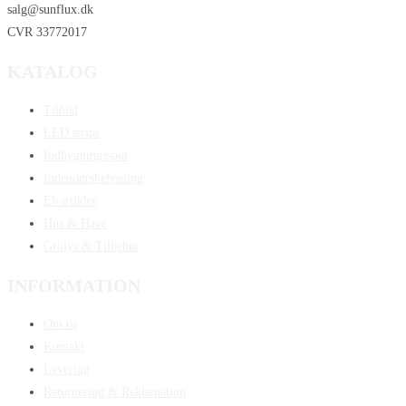
salg@sunflux.dk
CVR 33772017
KATALOG
Tilbud
LED strips
Indbygningsspot
Indendørsbelysning
El-artikler
Hus & Have
Grolys & Tilbehør
INFORMATION
Om os
Kontakt
Levering
Returnering & Reklamation