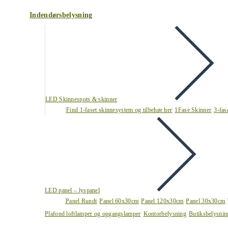
Indendørsbelysning
LED Skinnespots & skinner
Find 1-faset skinnesystem og tilbehør her
1Fase Skinner
3-fas
LED panel – lyspanel
Panel Rundt
Panel 60x30cm
Panel 120x30cm
Panel 30x30cm
Plafond loftlamper og opgangslamper
Kontorbelysning
Butiksbelysnin