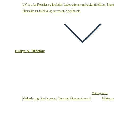
UV lys for Reptiler og krybdyr
Ladestationer og kabler til elbiler
Plant
Plantekasser til have og terrassen
Spejlbassin
Grolys & Tilbehør
Microgreens
Vækstlys og Grolys pærer
Samsung Quantum board
Mikrogrø