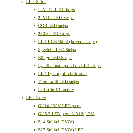
LED Strips
12V DC LED Strips
24VDC LED Strips
COB LED strips
230V LED Strips
LED RGB Bånd (farvede strips)
Specielle LED Strips
Billige LED Strips
Lys til akustikpanel m. LED strips
LED Lys- og diodeskinner
Tilbehør til LED strips
Led strip 10 meter+
LED Pærer
GU10 230V LED pære
GU5.3 LED pære MR16 (12V)
E14 Sokkel (230V)
E27 Sokkel (230V) LED