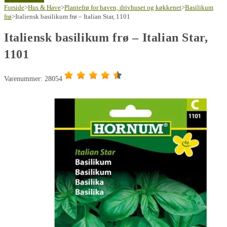
frø
Forside
>
Hus & Have
>
Plantefrø for haven, drivhuset og køkkenet
>
Basilikum
-
frø
>
Italiensk basilikum frø – Italian Star, 1101
Italian
Italiensk basilikum frø – Italian Star,
Star,
1101
1101
antal
Varenummer: 28054