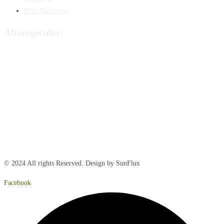
SEO Marketing
Åbningstider:
Mandag:
8:00 – 15:00
Tirsdag:
8:00 – 15:00
Onsdag:
8:00 – 15:00
Torsdag:
8:00 – 15:00
Fredag:
8.00 – 14:40
Lørdag:
Lukket
Søndag:
Lukket
© 2024 All rights Reserved. Design by SunFlux
Facebook