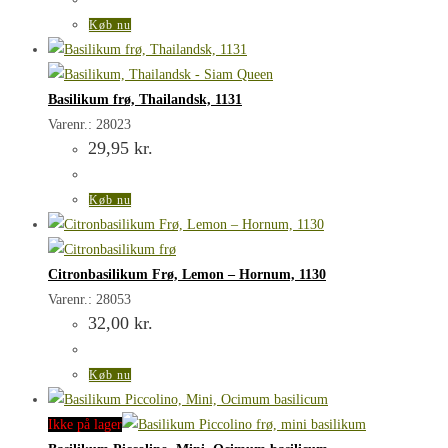
Køb nu
Basilikum frø, Thailandsk, 1131
Varenr.: 28023
29,95
kr.
Køb nu
Citronbasilikum Frø, Lemon – Hornum, 1130
Varenr.: 28053
32,00
kr.
Køb nu
Ikke på lager