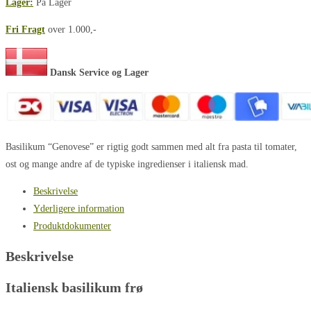
Lager:
På Lager
Star,
Fri Fragt
over 1.000,-
1101
antal
Dansk Service og Lager
Basilikum “Genovese” er rigtig godt sammen med alt fra pasta til tomater,
ost og mange andre af de typiske ingredienser i italiensk mad.
Beskrivelse
Yderligere information
Produktdokumenter
Beskrivelse
Italiensk basilikum frø