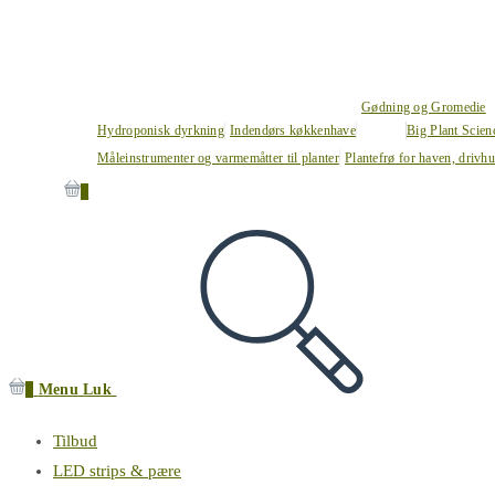
Gødning og Gromedie
Hydroponisk dyrkning
Indendørs køkkenhave
Big Plant Scie
Måleinstrumenter og varmemåtter til planter
Plantefrø for haven, drivh
0
0
Menu
Luk
Tilbud
LED strips & pære