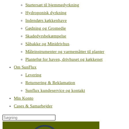
Startersæt til hjemmedyrkning
Hydroponisk dyrkning
Indendørs køkkenhave
Gødning og Gromedie
Skadedyrsbekæmpelse
Såbakke og Minidrivhus
Måleinstrumenter og varmemåtter til planter
Plantefrø for haven, drivhuset og køkkenet
Om SunFlux
Levering
Returnering & Reklamation
Sunflux kundeservice og kontakt
Min Konto
Cases & Samarbejder
Søg
på