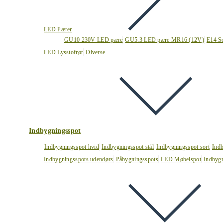
LED Pærer
GU10 230V LED pære
GU5.3 LED pære MR16 (12V)
E14 S
LED Lysstofrør
Diverse
Indbygningsspot
Indbygningsspot hvid
Indbygningsspot stål
Indbygningsspot sort
Ind
Indbygningsspots udendørs
Påbygningsspots
LED Møbelspot
Indbygn