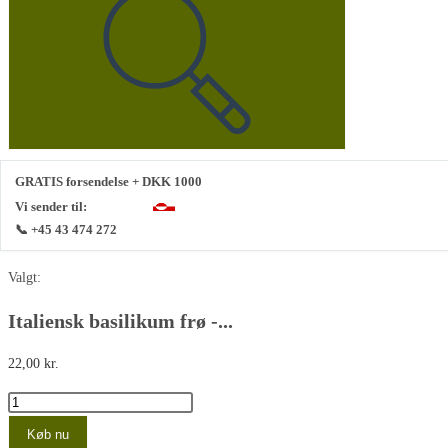
denne
hjemmeside
GRATIS forsendelse + DKK 1000
Vi sender til:
📞 +45 43 474 272
Valgt:
Italiensk basilikum frø -...
22,00
kr.
Italiensk
basilikum
Køb nu