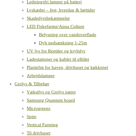
Ledningsfri lamper på batteri
Lyskæder – fest, hverdag & højtider
Skadedyrsbekæmpelse
LED Fiskefarme/Aqua Culture
Belysning over vandoverflade
Dyb nedsænkning 1-25m
UV lys for Reptiler og krybdyr
Ladestationer og kabler til elbiler
Plantefrø for haven, drivhuset og køkkenet
Arbejdslamper
Grolys & Tilbehør
Vækstlys og Grolys pærer
Samsung Quantum board
Microgreens
Spire
Vertical Farming
Til drivhuset