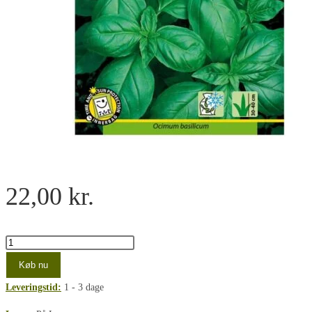
22,00
kr.
Italiensk
basilikum
Køb nu
frø
Leveringstid:
1 - 3 dage
-
Italian