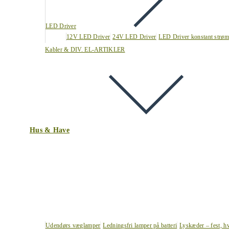
LED Driver
12V LED Driver
24V LED Driver
LED Driver konstant strøm
Kabler & DIV. EL-ARTIKLER
Hus & Have
Udendørs væglamper
Ledningsfri lamper på batteri
Lyskæder – fest, h