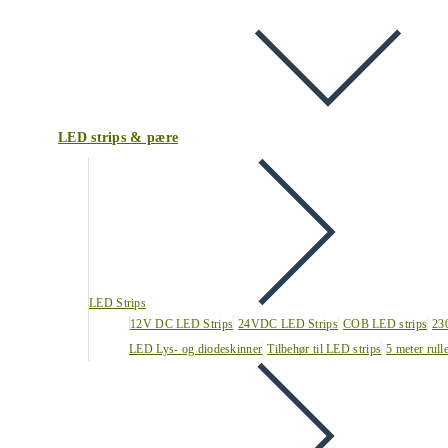
LED strips & pære
LED Strips
12V DC LED Strips
24VDC LED Strips
COB LED strips
23
LED Lys- og diodeskinner
Tilbehør til LED strips
5 meter rull