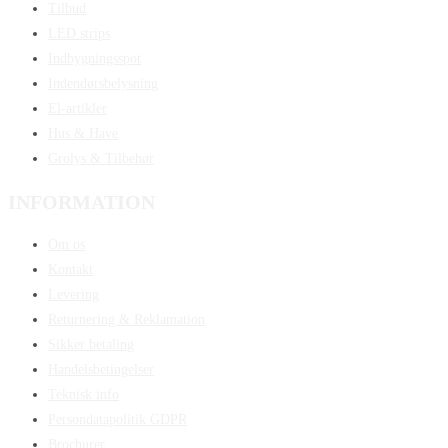
Tilbud
LED strips
Indbygningsspot
Indendørsbelysning
El-artikler
Hus & Have
Grolys & Tilbehør
INFORMATION
Om os
Kontakt
Levering
Returnering & Reklamation
Sikker betaling
Handelsbetingelser
Teknisk info
Persondatapolitik GDPR
Brochurer