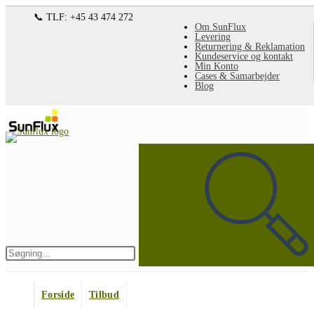
Spring
📞 TLF: +45 43 474 272
Om SunFlux
til
Levering
Returnering & Reklamation
indhold
Kundeservice og kontakt
Min Konto
Cases & Samarbejder
Blog
Søg
på
denne
hjemmeside
Indsend
søgning
Forside
Tilbud