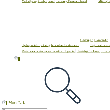
Vækstlys og Grolys pærer
Samsung Quantum board
Mikrogrø
Gødning og Gromedie
Hydroponisk dyrkning
Indendørs køkkenhave
Big Plant Scie
Måleinstrumenter og varmemåtter til planter
Plantefrø for haven, drivh
0
0
Menu
Luk