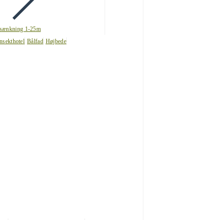
sænkning 1-25m
nsekthotel
Bålfad
Højbede