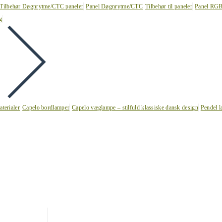
Tilbehør Døgnrytme/CTC paneler
Panel Døgnrytme/CTC
Tilbehør til paneler
Panel RG
g
terialer
Capelo bordlamper
Capelo væglampe – stilfuld klassiske dansk design
Pendel l