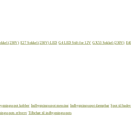
okkel (230V)
E27 Sokkel (230V) LED
G4 LED Stift for 12V
GX53 Sokkel (230V)
E4
bygningsspot kobber
Indbygningsspot messing
Indbygningsspot dæmpbar
Spot til bade
ingsspots erhverv
Tilbehør til indbygningsspots