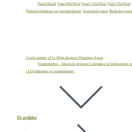
Panel Rundt
Panel 60x30cm
Panel 120x30cm
Panel 30x30cm
Plafond loftlamper og opgangslamper
Kontorbelysning
Butiksbelysnin
Capelo lamper af Le Klint designer Flemming Agger
Standerlampe – klasssisk designet Gulvlampe af miljøvenlige ma
LED hallamper og spandelamper
El-artikler