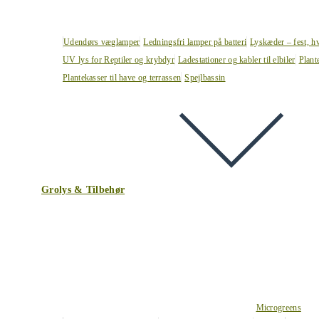
Udendørs væglamper
Ledningsfri lamper på batteri
Lyskæder – fest, h
UV lys for Reptiler og krybdyr
Ladestationer og kabler til elbiler
Plant
Plantekasser til have og terrassen
Spejlbassin
Grolys & Tilbehør
Microgreens