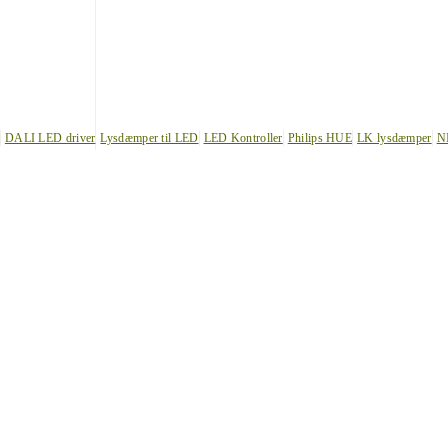
DALI LED driver
Lysdæmper til LED
LED Kontroller
Philips HUE
LK lysdæmper
N