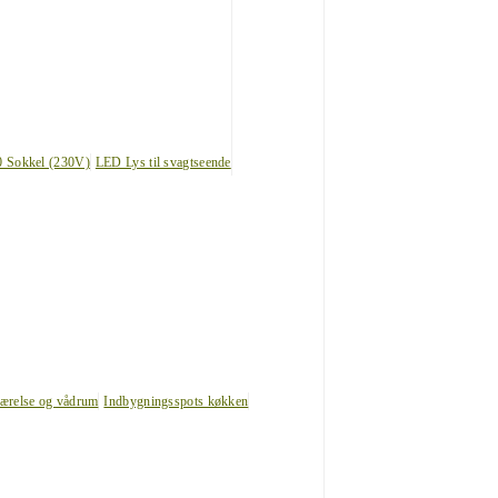
0 Sokkel (230V)
LED Lys til svagtseende
værelse og vådrum
Indbygningsspots køkken