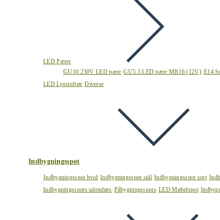
LED Pærer
GU10 230V LED pære
GU5.3 LED pære MR16 (12V)
E14 S
LED Lysstofrør
Diverse
Indbygningsspot
Indbygningsspot hvid
Indbygningsspot stål
Indbygningsspot sort
Ind
Indbygningsspots udendørs
Påbygningsspots
LED Møbelspot
Indbygn