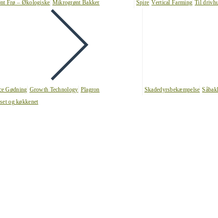
nt Frø – Økologiske
Mikrogrønt Bakker
Spire
Vertical Farming
Til drivh
nce Gødning
Growth Technology
Plagron
Skadedyrsbekæmpelse
Såbak
uset og køkkenet