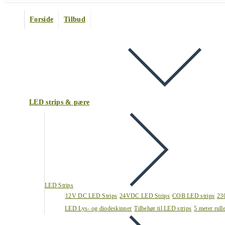
Forside
Tilbud
LED strips & pære
LED Strips
12V DC LED Strips
24VDC LED Strips
COB LED strips
23
LED Lys- og diodeskinner
Tilbehør til LED strips
5 meter rull