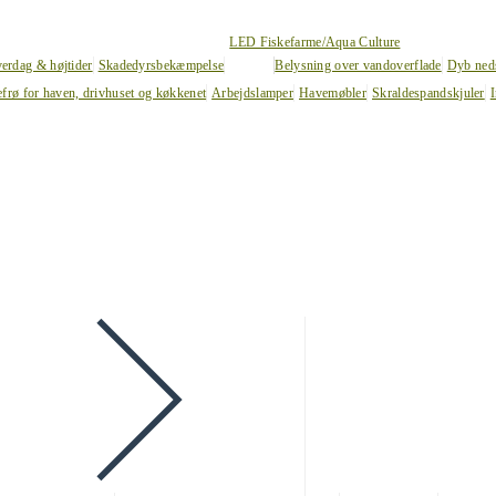
LED Fiskefarme/Aqua Culture
verdag & højtider
Skadedyrsbekæmpelse
Belysning over vandoverflade
Dyb ned
efrø for haven, drivhuset og køkkenet
Arbejdslamper
Havemøbler
Skraldespandskjuler
I