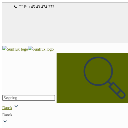
Spring
📞 TLF: +45 43 474 272
til
indhold
Søg
på
denne
hjemmeside
Indsend
søgning
Dansk
Dansk