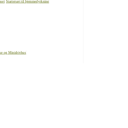
uset
Startersæt til hjemmedyrkning
ke og Minidrivhus