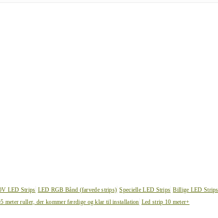
0V LED Strips
LED RGB Bånd (farvede strips)
Specielle LED Strips
Billige LED Strip
e
5 meter ruller, der kommer færdige og klar til installation
Led strip 10 meter+