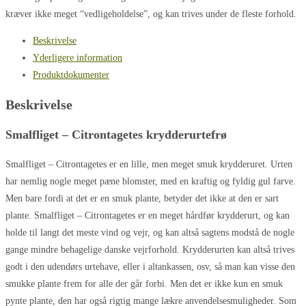
kræver ikke meget “vedligeholdelse”, og kan trives under de fleste forhold.
Beskrivelse
Yderligere information
Produktdokumenter
Beskrivelse
Smalfliget – Citrontagetes krydderurtefrø
Smalfliget – Citrontagetes er en lille, men meget smuk krydderuret. Urten
har nemlig nogle meget pæne blomster, med en kraftig og fyldig gul farve.
Men bare fordi at det er en smuk plante, betyder det ikke at den er sart
plante. Smalfliget – Citrontagetes er en meget hårdfør krydderurt, og kan
holde til langt det meste vind og vejr, og kan altså sagtens modstå de nogle
gange mindre behagelige danske vejrforhold. Krydderurten kan altså trives
godt i den udendørs urtehave, eller i altankassen, osv, så man kan visse den
smukke plante frem for alle der går forbi. Men det er ikke kun en smuk
pynte plante, den har også rigtig mange lækre anvendelsesmuligheder. Som