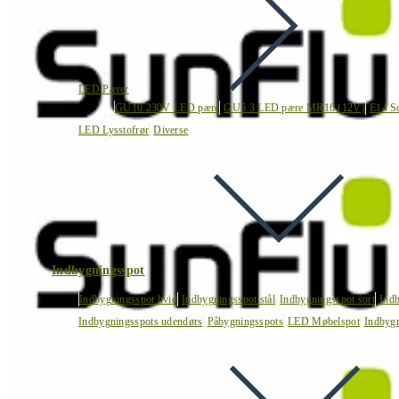
LED Pærer
GU10 230V LED pære
GU5.3 LED pære MR16 (12V)
E14 S
LED Lysstofrør
Diverse
Indbygningsspot
Indbygningsspot hvid
Indbygningsspot stål
Indbygningsspot sort
Ind
Indbygningsspots udendørs
Påbygningsspots
LED Møbelspot
Indbygn