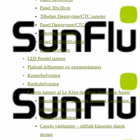
Panel 30x30cm
Tilbehør Døgnrytme/CTC paneler
Panel Døgnrytme/CTC
Tilbehør til paneler
Panel RGBW 60x60cm
Panel 60x60cm
LED Pendel lamper
Plafond loftlamper og opgangslamper
Kontorbelysning
Butiksbelysning
Capelo lamper af Le Klint designer Flemming Agger
Standerlampe – klasssisk designet Gulvlampe af
miljøvenlige materialer
Capelo bordlamper
Capelo væglampe – stilfuld klassiske dansk
design