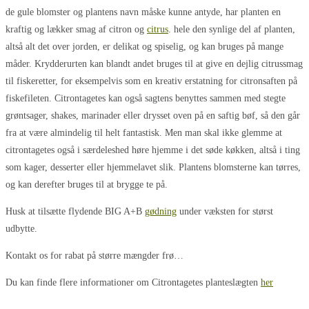
de gule blomster og plantens navn måske kunne antyde, har planten en
kraftig og lækker smag af citron og
citrus
. hele den synlige del af planten,
altså alt det over jorden, er delikat og spiselig, og kan bruges på mange
måder. Krydderurten kan blandt andet bruges til at give en dejlig citrussmag
til fiskeretter, for eksempelvis som en kreativ erstatning for citronsaften på
fiskefileten. Citrontagetes kan også sagtens benyttes sammen med stegte
grøntsager, shakes, marinader eller drysset oven på en saftig bøf, så den går
fra at være almindelig til helt fantastisk. Men man skal ikke glemme at
citrontagetes også i særdeleshed høre hjemme i det søde køkken, altså i ting
som kager, desserter eller hjemmelavet slik. Plantens blomsterne kan tørres,
og kan derefter bruges til at brygge te på.
Husk at tilsætte flydende BIG A+B
gødning
under væksten for størst
udbytte.
Kontakt os for rabat på større mængder frø…
Du kan finde flere informationer om Citrontagetes planteslægten
her