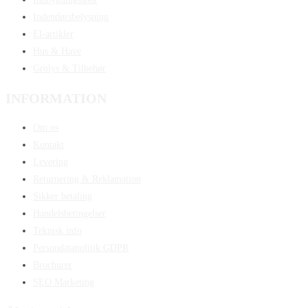
Indendørsbelysning
El-artikler
Hus & Have
Grolys & Tilbehør
INFORMATION
Om os
Kontakt
Levering
Returnering & Reklamation
Sikker betaling
Handelsbetingelser
Teknisk info
Persondatapolitik GDPR
Brochurer
SEO Marketing