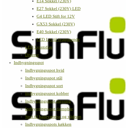
E14 Sokkel (230V)
E27 Sokkel (230V) LED
G4 LED Stift for 12V
GX53 Sokkel (230V)
E40 Sokkel (230V)
LED Lys til svagtseende
LED Lysstofrør
Diverse
Indbygningsspot
Indbygningsspot hvid
Indbygningsspot stål
Indbygningsspot sort
Indbygningsspot kobber
Indbygningsspot messing
Indbygningsspot dæmpbar
Spot til badeværelse og vådrum
Indbygningsspots køkken