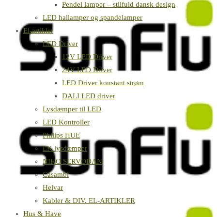
Pendel lamper – stilfuld dansk design
LED hallamper og spandelamper
El-artikler
LED Driver
12V LED Driver
24V LED Driver
LED Driver konstant strøm
DALI LED driver
Lysdæmper til LED
LED Kontroller
Philips HUE
LK lysdæmper
NIKO SERVODAN
Casambi
Helvar
Kabler & DIV. EL-ARTIKLER
Hus & Have