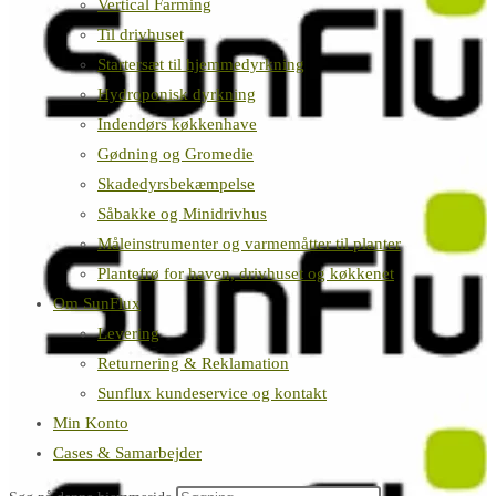
Vertical Farming
Til drivhuset
Startersæt til hjemmedyrkning
Hydroponisk dyrkning
Indendørs køkkenhave
Gødning og Gromedie
Skadedyrsbekæmpelse
Såbakke og Minidrivhus
Måleinstrumenter og varmemåtter til planter
Plantefrø for haven, drivhuset og køkkenet
Om SunFlux
Levering
Returnering & Reklamation
Sunflux kundeservice og kontakt
Min Konto
Cases & Samarbejder