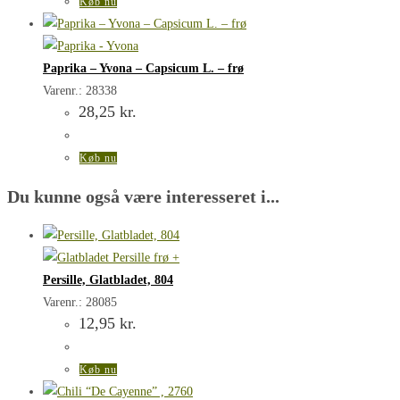
Køb nu
Paprika – Yvona – Capsicum L. – frø
Varenr.: 28338
28,25
kr.
Køb nu
Du kunne også være interesseret i...
Persille, Glatbladet, 804
Varenr.: 28085
12,95
kr.
Køb nu