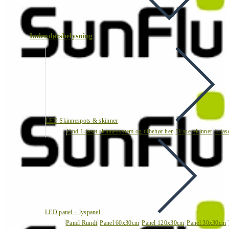
Indendørsbelysning
LED Skinnespots & skinner
Find 1-faset skinnesystem og tilbehør her
1Fase Skinner
3-fas
LED panel – lyspanel
Panel Rundt
Panel 60x30cm
Panel 120x30cm
Panel 30x30cm