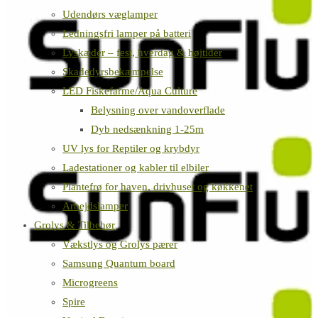
Udendørs væglamper
Ledningsfri lamper på batteri
Lyskæder – fest, hverdag & højtider
Skadedyrsbekæmpelse
LED Fiskefarme/Aqua Culture
Belysning over vandoverflade
Dyb nedsænkning 1-25m
UV lys for Reptiler og krybdyr
Ladestationer og kabler til elbiler
Plantefrø for haven, drivhuset og køkkenet
Arbejdslamper
Grolys & Tilbehør
Vækstlys og Grolys pærer
Samsung Quantum board
Microgreens
Spire