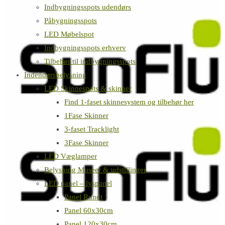
Indbygningsspots udendørs
Påbygningsspots
LED Møbelspot
Indbygningsspots erhverv
Tilbehør til indbygningsspots
Indendørsbelysning
LED Skinnespots & skinner
Find 1-faset skinnesystem og tilbehør her
1Fase Skinner
3-faset Tracklight
3Fase Skinner
LED Væglamper
Belysning Museer & udstillinger
LED panel – lyspanel
Panel Rundt
Panel 60x30cm
Panel 120x30cm