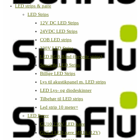
LED strips & pære
LED Strips
12V DC LED Strips
24VDC LED Strips
COB LED strips
230V LED Strips
LED RGB Bånd (farvede strips)
Specielle LED Strips
Billige LED Strips
Lys til akustikpanel m. LED strips
LED Lys- og diodeskinner
Tilbehør til LED strips
Led strip 10 meter+
LED Pærer
GU10 230V LED pære
GU5.3 LED pære MR16 (12V)