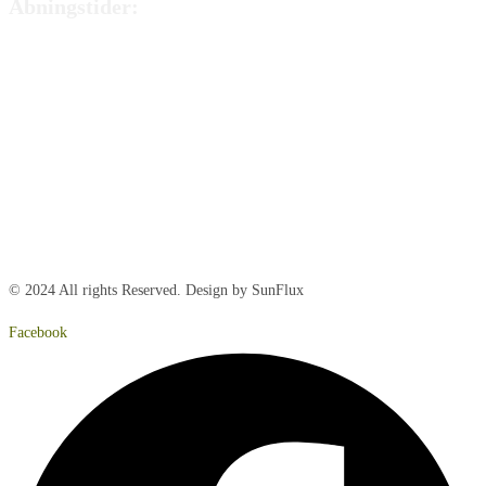
Åbningstider:
Mandag:
8:00 – 15:00
Tirsdag:
8:00 – 15:00
Onsdag:
8:00 – 15:00
Torsdag:
8:00 – 15:00
Fredag:
8.00 – 14:40
Lørdag:
Lukket
Søndag:
Lukket
© 2024 All rights Reserved. Design by SunFlux
Facebook