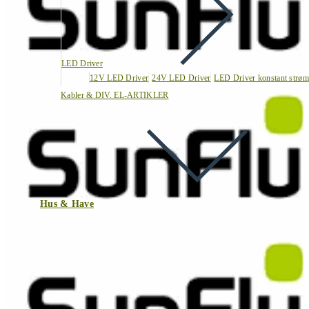
LED Driver
12V LED Driver
24V LED Driver
LED Driver konstant strøm
Kabler & DIV. EL-ARTIKLER
Hus & Have