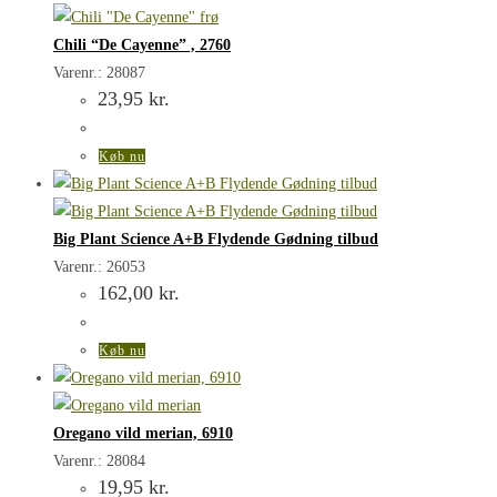
Chili “De Cayenne” , 2760
Varenr.: 28087
23,95
kr.
Køb nu
Big Plant Science A+B Flydende Gødning tilbud
Varenr.: 26053
162,00
kr.
Køb nu
Oregano vild merian, 6910
Varenr.: 28084
19,95
kr.