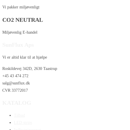
Vi pakker miljøvenligt
CO2 NEUTRAL
Miljøvenlig E-handel
SunFlux Aps
Vi er altid klar til at hjælpe
Roskildevej 342D, 2630 Taastrup
+45 43 474 272
salg@sunflux.dk
CVR 33772017
KATALOG
Tilbud
LED strips
Indbygningsspot