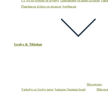
UV lys for Reptiler og krybdyr
Ladestationer og kabler til elbiler
Plant
Plantekasser til have og terrassen
Spejlbassin
Grolys & Tilbehør
Microgreens
Vækstlys og Grolys pærer
Samsung Quantum board
Mikrogrø