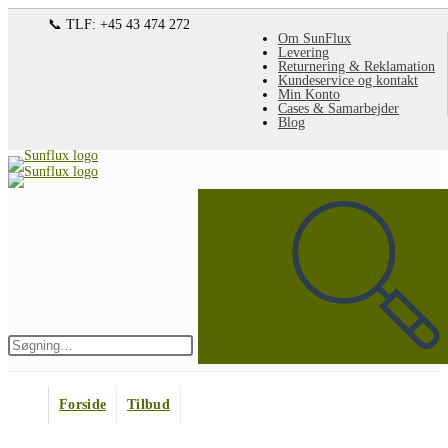
Spring
📞 TLF: +45 43 474 272
Om SunFlux
til
Levering
Returnering & Reklamation
indhold
Kundeservice og kontakt
Min Konto
Cases & Samarbejder
Blog
Søg
på
denne
hjemmeside
Indsend
søgning
Forside
Tilbud