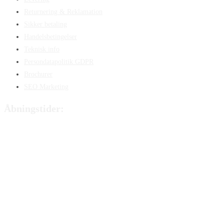
Returnering & Reklamation
Sikker betaling
Handelsbetingelser
Teknisk info
Persondatapolitik GDPR
Brochurer
SEO Marketing
Åbningstider:
Mandag:
8:00 – 15:00
Tirsdag:
8:00 – 15:00
Onsdag:
8:00 – 15:00
Torsdag:
8:00 – 15:00
Fredag:
8.00 – 14:40
Lørdag:
Lukket
Søndag:
Lukket