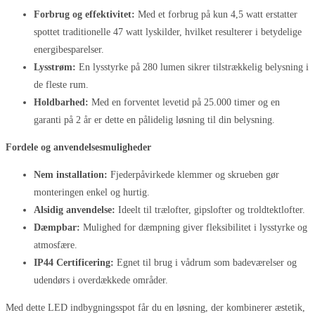
Forbrug og effektivitet:
Med et forbrug på kun 4,5 watt erstatter
spottet traditionelle 47 watt lyskilder, hvilket resulterer i betydelige
energibesparelser.
Lysstrøm:
En lysstyrke på 280 lumen sikrer tilstrækkelig belysning i
de fleste rum.
Holdbarhed:
Med en forventet levetid på 25.000 timer og en
garanti på 2 år er dette en pålidelig løsning til din belysning.
Fordele og anvendelsesmuligheder
Nem installation:
Fjederpåvirkede klemmer og skrueben gør
monteringen enkel og hurtig.
Alsidig anvendelse:
Ideelt til trælofter, gipslofter og troldtektlofter.
Dæmpbar:
Mulighed for dæmpning giver fleksibilitet i lysstyrke og
atmosfære.
IP44 Certificering:
Egnet til brug i vådrum som badeværelser og
udendørs i overdækkede områder.
Med dette LED indbygningsspot får du en løsning, der kombinerer æstetik,