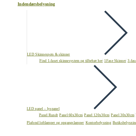
Indendørsbelysning
LED Skinnespots & skinner
Find 1-faset skinnesystem og tilbehør her
1Fase Skinner
3-fas
LED panel – lyspanel
Panel Rundt
Panel 60x30cm
Panel 120x30cm
Panel 30x30cm
Plafond loftlamper og opgangslamper
Kontorbelysning
Butiksbelysnin