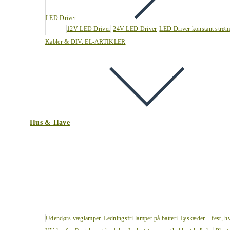
LED Driver
12V LED Driver
24V LED Driver
LED Driver konstant strøm
Kabler & DIV. EL-ARTIKLER
Hus & Have
Udendørs væglamper
Ledningsfri lamper på batteri
Lyskæder – fest, h