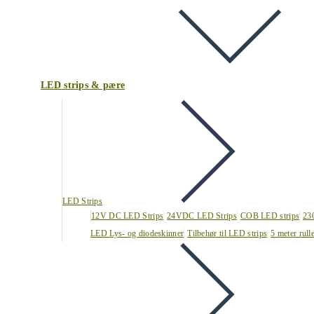
LED strips & pære
LED Strips
12V DC LED Strips
24VDC LED Strips
COB LED strips
23
LED Lys- og diodeskinner
Tilbehør til LED strips
5 meter rull