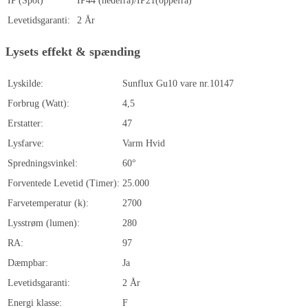
IP (Spot)
IP44 (nedefra)/IP21(oppefra)
Levetidsgaranti:
2 År
Lysets effekt & spænding
Lyskilde:
Sunflux Gu10 vare nr.10147
Forbrug (Watt):
4,5
Erstatter:
47
Lysfarve:
Varm Hvid
Spredningsvinkel:
60°
Forventede Levetid (Timer):
25.000
Farvetemperatur (k):
2700
Lysstrøm (lumen):
280
RA:
97
Dæmpbar:
Ja
Levetidsgaranti:
2 År
Energi klasse:
F