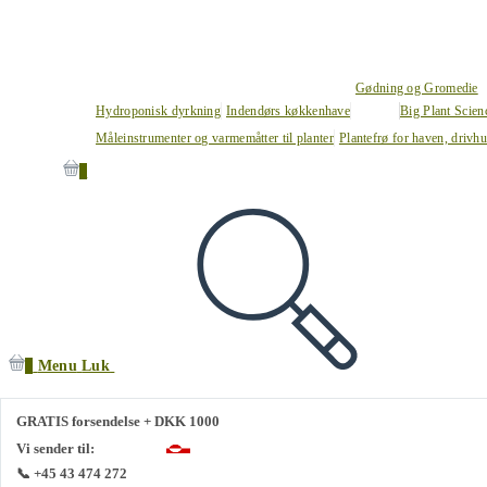
Gødning og Gromedie
Hydroponisk dyrkning
Indendørs køkkenhave
Big Plant Scie
Måleinstrumenter og varmemåtter til planter
Plantefrø for haven, drivh
0
0
Menu
Luk
GRATIS forsendelse + DKK 1000
Vi sender til:
📞 +45 43 474 272