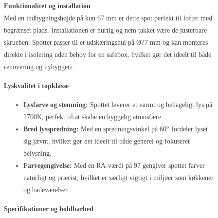
Funktionalitet og installation
Med en indbygningshøjde på kun 67 mm er dette spot perfekt til lofter med
begrænset plads. Installationen er hurtig og nem takket være de justerbare
skrueben. Spottet passer til et udskæringshul på Ø77 mm og kan monteres
direkte i isolering uden behov for en safebox, hvilket gør det ideelt til både
renovering og nybyggeri.
Lyskvalitet i topklasse
Lysfarve og stemning:
Spottet leverer et varmt og behageligt lys på
2700K, perfekt til at skabe en hyggelig atmosfære.
Bred lysspredning:
Med en spredningsvinkel på 60° fordeler lyset
sig jævnt, hvilket gør det ideelt til både generel og fokuseret
belysning.
Farvegengivelse:
Med en RA-værdi på 97 gengiver spottet farver
naturligt og præcist, hvilket er særligt vigtigt i miljøer som køkkener
og badeværelser.
Specifikationer og holdbarhed