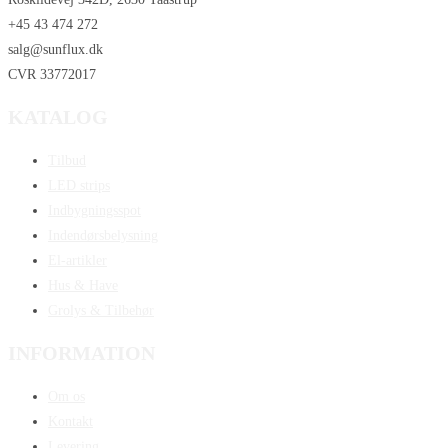
+45 43 474 272
salg@sunflux.dk
CVR 33772017
KATALOG
Tilbud
LED strips
Indbygningsspot
Indendørsbelysning
El-artikler
Hus & Have
Grolys & Tilbehør
INFORMATION
Om os
Kontakt
Levering