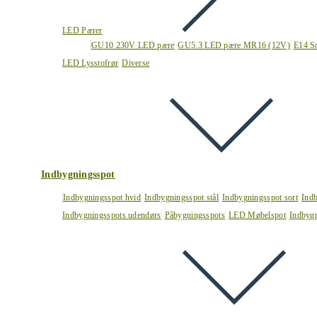
LED Pærer
GU10 230V LED pære
GU5.3 LED pære MR16 (12V)
E14 S
LED Lysstofrør
Diverse
Indbygningsspot
Indbygningsspot hvid
Indbygningsspot stål
Indbygningsspot sort
Ind
Indbygningsspots udendørs
Påbygningsspots
LED Møbelspot
Indbygn