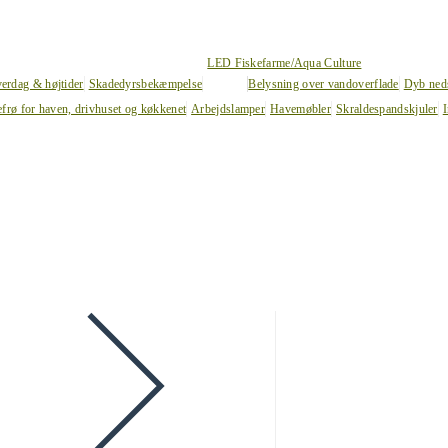
LED Fiskefarme/Aqua Culture
verdag & højtider
Skadedyrsbekæmpelse
Belysning over vandoverflade
Dyb ned
efrø for haven, drivhuset og køkkenet
Arbejdslamper
Havemøbler
Skraldespandskjuler
I