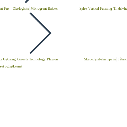
nt Frø – Økologiske
Mikrogrønt Bakker
Spire
Vertical Farming
Til drivh
nce Gødning
Growth Technology
Plagron
Skadedyrsbekæmpelse
Såbak
uset og køkkenet