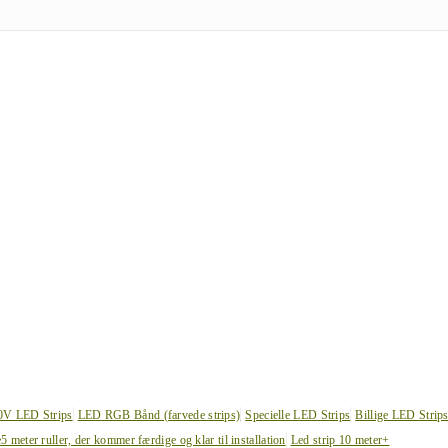
0V LED Strips
LED RGB Bånd (farvede strips)
Specielle LED Strips
Billige LED Strip
e
5 meter ruller, der kommer færdige og klar til installation
Led strip 10 meter+