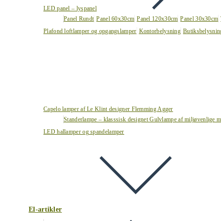
LED panel – lyspanel
Panel Rundt
Panel 60x30cm
Panel 120x30cm
Panel 30x30cm
Plafond loftlamper og opgangslamper
Kontorbelysning
Butiksbelysnin
Capelo lamper af Le Klint designer Flemming Agger
Standerlampe – klasssisk designet Gulvlampe af miljøvenlige ma
LED hallamper og spandelamper
El-artikler