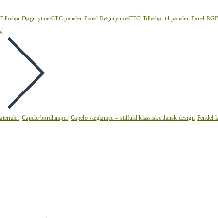
Tilbehør Døgnrytme/CTC paneler
Panel Døgnrytme/CTC
Tilbehør til paneler
Panel RG
g
terialer
Capelo bordlamper
Capelo væglampe – stilfuld klassiske dansk design
Pendel l