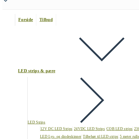
Forside
Tilbud
LED strips & pære
LED Strips
12V DC LED Strips
24VDC LED Strips
COB LED strips
23
LED Lys- og diodeskinner
Tilbehør til LED strips
5 meter rull