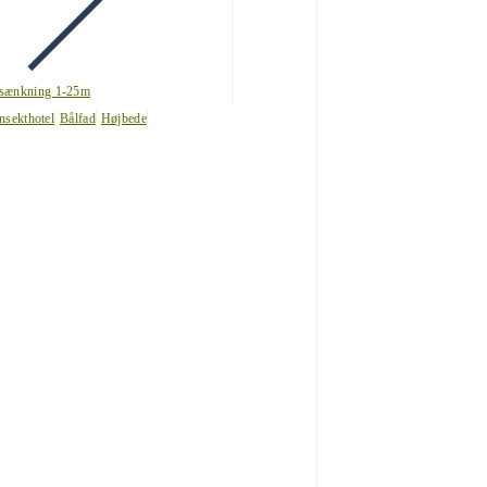
sænkning 1-25m
nsekthotel
Bålfad
Højbede