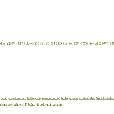
okkel (230V)
E27 Sokkel (230V) LED
G4 LED Stift for 12V
GX53 Sokkel (230V)
E4
bygningsspot kobber
Indbygningsspot messing
Indbygningsspot dæmpbar
Spot til bade
ingsspots erhverv
Tilbehør til indbygningsspots