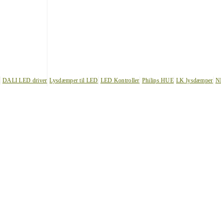
DALI LED driver
Lysdæmper til LED
LED Kontroller
Philips HUE
LK lysdæmper
N