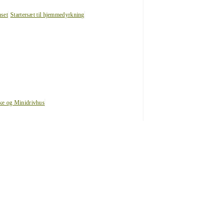
uset
Startersæt til hjemmedyrkning
ke og Minidrivhus