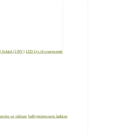
0 Sokkel (230V)
LED Lys til svagtseende
værelse og vådrum
Indbygningsspots køkken