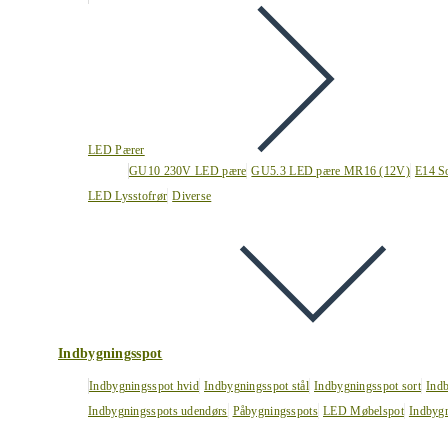
LED Pærer
GU10 230V LED pære
GU5.3 LED pære MR16 (12V)
E14 S
LED Lysstofrør
Diverse
Indbygningsspot
Indbygningsspot hvid
Indbygningsspot stål
Indbygningsspot sort
Ind
Indbygningsspots udendørs
Påbygningsspots
LED Møbelspot
Indbygn