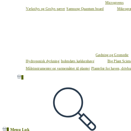
Microgreens
Vækstlys og Grolys pærer
Samsung Quantum board
Mikrogrø
Gødning og Gromedie
Hydroponisk dyrkning
Indendørs køkkenhave
Big Plant Scie
Måleinstrumenter og varmemåtter til planter
Plantefrø for haven, drivh
0
0
Menu
Luk