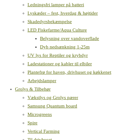
Ledningsfri lamper på batteri
Lyskæder – fest, hverdag & højtider
Skadedyrsbekæmpelse
LED Fiskefarme/Aqua Culture
Belysning over vandoverflade
Dyb nedsænkning 1-25m
UV lys for Reptiler og krybdyr
Ladestationer og kabler til elbiler
Plantefrø for haven, drivhuset og køkkenet
Arbejdslamper
Grolys & Tilbehør
Vækstlys og Grolys pærer
Samsung Quantum board
Microgreens
Spire
Vertical Farming
Til drivhuset