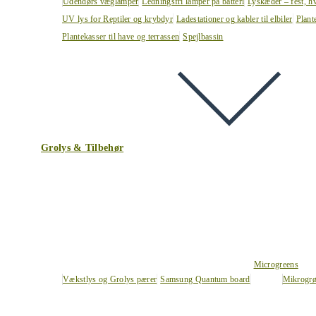
Udendørs væglamper
Ledningsfri lamper på batteri
Lyskæder – fest, h
UV lys for Reptiler og krybdyr
Ladestationer og kabler til elbiler
Plant
Plantekasser til have og terrassen
Spejlbassin
Grolys & Tilbehør
Microgreens
Vækstlys og Grolys pærer
Samsung Quantum board
Mikrogrø