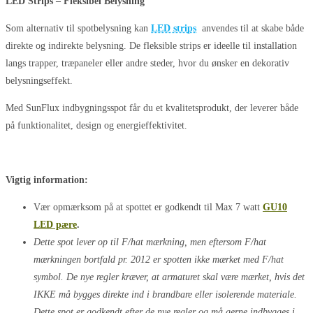
LED Strips – Fleksibel Belysning
Som alternativ til spotbelysning kan
LED strips
anvendes til at skabe både
direkte og indirekte belysning. De fleksible strips er ideelle til installation
langs trapper, træpaneler eller andre steder, hvor du ønsker en dekorativ
belysningseffekt.
Med SunFlux indbygningsspot får du et kvalitetsprodukt, der leverer både
på funktionalitet, design og energieffektivitet.
Vigtig information:
Vær opmærksom på at spottet er godkendt til Max 7 watt
GU10
LED pære
.
Dette spot lever op til F/hat mærkning, men eftersom F/hat
mærkningen bortfald pr. 2012 er spotten ikke mærket med F/hat
symbol. De nye regler kræver, at armaturet skal være mærket, hvis det
IKKE må bygges direkte ind i brandbare eller isolerende materiale.
Dette spot er godkendt efter de nye regler og må gerne indbygges i