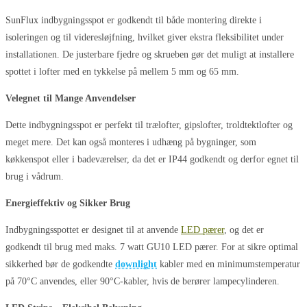
SunFlux indbygningsspot er godkendt til både montering direkte i
isoleringen og til videresløjfning, hvilket giver ekstra fleksibilitet under
installationen. De justerbare fjedre og skrueben gør det muligt at installere
spottet i lofter med en tykkelse på mellem 5 mm og 65 mm.
Velegnet til Mange Anvendelser
Dette indbygningsspot er perfekt til trælofter, gipslofter, troldtektlofter og
meget mere. Det kan også monteres i udhæng på bygninger, som
køkkenspot eller i badeværelser, da det er IP44 godkendt og derfor egnet til
brug i vådrum.
Energieffektiv og Sikker Brug
Indbygningsspottet er designet til at anvende
LED pærer
, og det er
godkendt til brug med maks. 7 watt GU10 LED pærer. For at sikre optimal
sikkerhed bør de godkendte
downlight
kabler med en minimumstemperatur
på 70°C anvendes, eller 90°C-kabler, hvis de berører lampecylinderen.