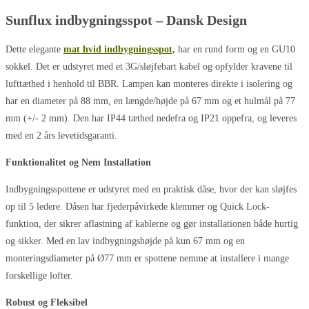
Sunflux indbygningsspot – Dansk Design
Dette elegante
mat hvid indbygningsspot,
har en rund form og en GU10
sokkel. Det er udstyret med et 3G/sløjfebart kabel og opfylder kravene til
lufttæthed i henhold til BBR. Lampen kan monteres direkte i isolering og
har en diameter på 88 mm, en længde/højde på 67 mm og et hulmål på 77
mm (+/- 2 mm). Den har IP44 tæthed nedefra og IP21 oppefra, og leveres
med en 2 års levetidsgaranti.
Funktionalitet og Nem Installation
Indbygningsspottene er udstyret med en praktisk dåse, hvor der kan sløjfes
op til 5 ledere. Dåsen har fjederpåvirkede klemmer og Quick Lock-
funktion, der sikrer aflastning af kablerne og gør installationen både hurtig
og sikker. Med en lav indbygningshøjde på kun 67 mm og en
monteringsdiameter på Ø77 mm er spottene nemme at installere i mange
forskellige lofter.
Robust og Fleksibel