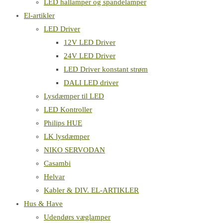
LED hallamper og spandelamper
El-artikler
LED Driver
12V LED Driver
24V LED Driver
LED Driver konstant strøm
DALI LED driver
Lysdæmper til LED
LED Kontroller
Philips HUE
LK lysdæmper
NIKO SERVODAN
Casambi
Helvar
Kabler & DIV. EL-ARTIKLER
Hus & Have
Udendørs væglamper