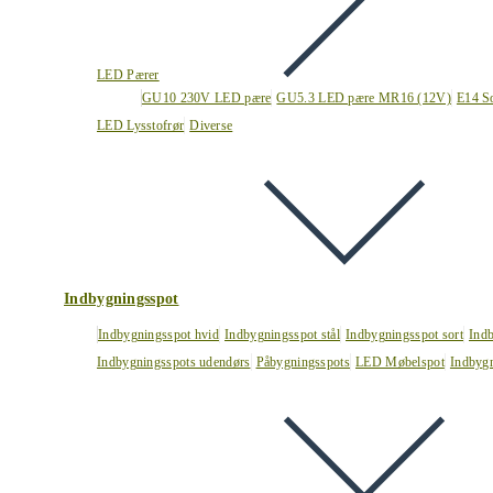
LED Pærer
GU10 230V LED pære
GU5.3 LED pære MR16 (12V)
E14 S
LED Lysstofrør
Diverse
Indbygningsspot
Indbygningsspot hvid
Indbygningsspot stål
Indbygningsspot sort
Ind
Indbygningsspots udendørs
Påbygningsspots
LED Møbelspot
Indbygn