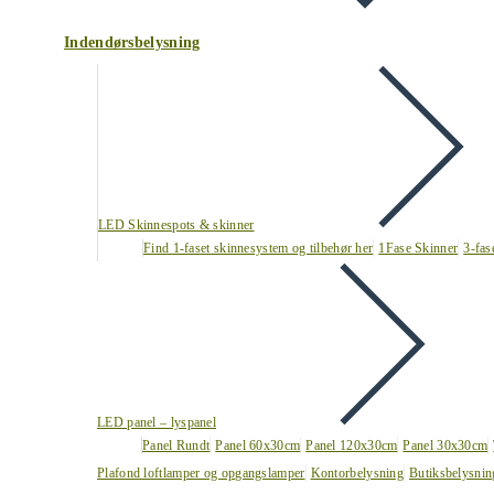
Indendørsbelysning
LED Skinnespots & skinner
Find 1-faset skinnesystem og tilbehør her
1Fase Skinner
3-fas
LED panel – lyspanel
Panel Rundt
Panel 60x30cm
Panel 120x30cm
Panel 30x30cm
Plafond loftlamper og opgangslamper
Kontorbelysning
Butiksbelysnin