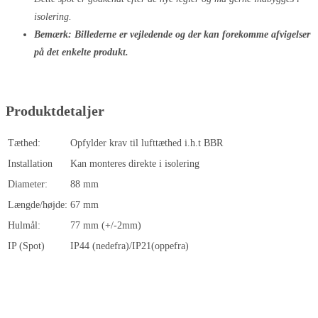
isolering.
Bemærk: Billederne er vejledende og der kan forekomme afvigelser
på det enkelte produkt.
Produktdetaljer
Tæthed:
Opfylder krav til lufttæthed i.h.t BBR
Installation
Kan monteres direkte i isolering
Diameter:
88 mm
Længde/højde:
67 mm
Hulmål:
77 mm (+/-2mm)
IP (Spot)
IP44 (nedefra)/IP21(oppefra)