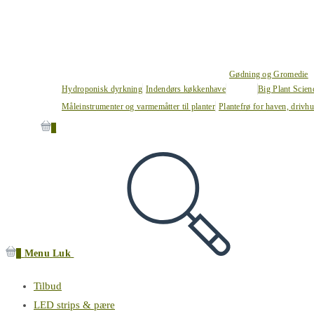
Gødning og Gromedie
Hydroponisk dyrkning
Indendørs køkkenhave
Big Plant Scie
Måleinstrumenter og varmemåtter til planter
Plantefrø for haven, drivh
0
0
Menu
Luk
Tilbud
LED strips & pære