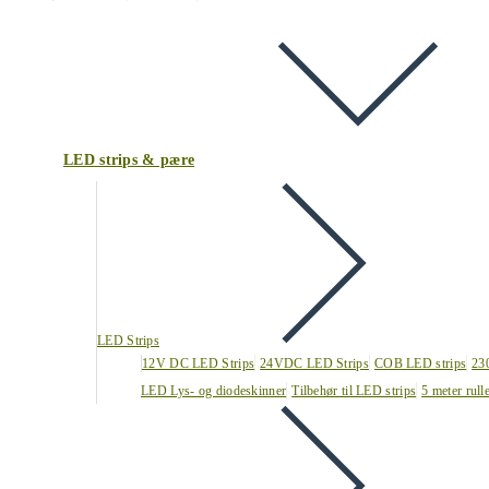
LED strips & pære
LED Strips
12V DC LED Strips
24VDC LED Strips
COB LED strips
23
LED Lys- og diodeskinner
Tilbehør til LED strips
5 meter rull