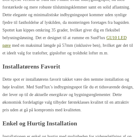
forstærkede og mere robuste tilslutningsklemmer samt en solid aflastning.
Dette elegante og minimalistiske indbygningsspot kommer uden synlige
fjedre til fastholdelse af lyskilden, da monteringen foretages fra bagsiden.
Spottet kan kippes omkring 35 grader, hvilket giver dig en fleksibel
belysningsløsning. Det er designet til at rumme en SunFlux
GU10 LED
pære
med en maksimal længde på 57mm (inklusive ben), hvilket gør det til
et ideelt valg for trælofter, gipslofter og troldtekt lofter m.m.
Installatørens Favorit
Dette spot er installatørens favorit takket være den nemme installation og
høje kvalitet. Med SunFlux’s indbygningsspot får du et tidssvarende design,
der lever op til de aktuelle energikrav og bygningsreglementer. Dette
økonomisk fordelagtige valg tilbyder førsteklasses kvalitet til en attraktiv
pris uden at gå på kompromis med kvaliteten.
Enkel og Hurtig Installation
Installationen er enkel og hurtig med muligheden for videresløjfning af op