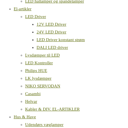
LED hallamper og spandelamper
El-artikler
LED Driver
12V LED Driver
24V LED Driver
LED Driver konstant strøm
DALI LED driver
Lysdæmper til LED
LED Kontroller
Philips HUE
LK lysdæmper
NIKO SERVODAN
Casambi
Helvar
Kabler & DIV. EL-ARTIKLER
Hus & Have
Udendørs væglamper