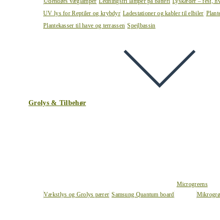
Udendørs væglamper
Ledningsfri lamper på batteri
Lyskæder – fest, h
UV lys for Reptiler og krybdyr
Ladestationer og kabler til elbiler
Plant
Plantekasser til have og terrassen
Spejlbassin
Grolys & Tilbehør
Microgreens
Vækstlys og Grolys pærer
Samsung Quantum board
Mikrogrø