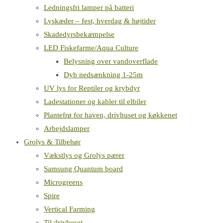
Ledningsfri lamper på batteri
Lyskæder – fest, hverdag & højtider
Skadedyrsbekæmpelse
LED Fiskefarme/Aqua Culture
Belysning over vandoverflade
Dyb nedsænkning 1-25m
UV lys for Reptiler og krybdyr
Ladestationer og kabler til elbiler
Plantefrø for haven, drivhuset og køkkenet
Arbejdslamper
Grolys & Tilbehør
Vækstlys og Grolys pærer
Samsung Quantum board
Microgreens
Spire
Vertical Farming
Til drivhuset