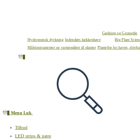
Gødning og Gromedie
Hydroponisk dyrkning
Indendørs køkkenhave
Big Plant Scie
Måleinstrumenter og varmemåtter til planter
Plantefrø for haven, drivh
0
0
Menu
Luk
Tilbud
LED strips & pære