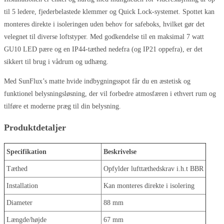
til 5 ledere, fjederbelastede klemmer og Quick Lock-systemet. Spottet kan
monteres direkte i isoleringen uden behov for safeboks, hvilket gør det
velegnet til diverse loftstyper. Med godkendelse til en maksimal 7 watt
GU10 LED pære og en IP44-tæthed nedefra (og IP21 oppefra), er det
sikkert til brug i vådrum og udhæng.
Med SunFlux’s matte hvide indbygningsspot får du en æstetisk og
funktionel belysningsløsning, der vil forbedre atmosfæren i ethvert rum og
tilføre et moderne præg til din belysning.
Produktdetaljer
Specifikation
Beskrivelse
Tæthed
Opfylder lufttæthedskrav i.h.t BBR
Installation
Kan monteres direkte i isolering
Diameter
88 mm
Længde/højde
67 mm