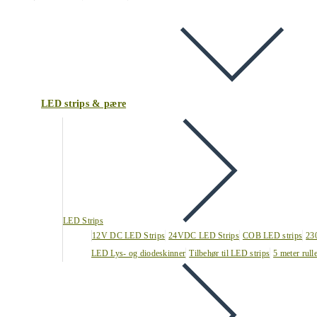
LED strips & pære
LED Strips
12V DC LED Strips
24VDC LED Strips
COB LED strips
23
LED Lys- og diodeskinner
Tilbehør til LED strips
5 meter rull