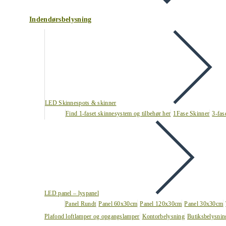
Indendørsbelysning
LED Skinnespots & skinner
Find 1-faset skinnesystem og tilbehør her
1Fase Skinner
3-fas
LED panel – lyspanel
Panel Rundt
Panel 60x30cm
Panel 120x30cm
Panel 30x30cm
Plafond loftlamper og opgangslamper
Kontorbelysning
Butiksbelysnin