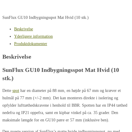
SunFlux GU10 Indbygningsspot Mat Hvid (10 stk.)
Beskrivelse
Yderligere information
Produktdokumenter
Beskrivelse
SunFlux GU10 Indbygningsspot Mat Hvid (10
stk.)
Dette
spot
har en diameter på 88 mm, en højde på 67 mm og kræver et
hulmål på 77 mm (+/-2 mm). Det kan monteres direkte i isolering og
opfylder lufttæthedskravene i henhold til BBR. Spotten har en IP44 tæthed
nedefra og IP21 oppefra, samt en kipbar vinkel på ca. 35 grader. Den
maksimale længde for en GU10 pære er 57 mm (inklusive ben).
Den nyeste version af SunFlux’s matte hvide indbygningsspot, nu med