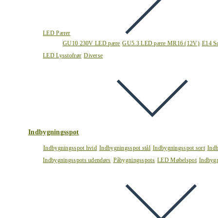
LED Pærer
GU10 230V LED pære
GU5.3 LED pære MR16 (12V)
E14 S
LED Lysstofrør
Diverse
Indbygningsspot
Indbygningsspot hvid
Indbygningsspot stål
Indbygningsspot sort
Ind
Indbygningsspots udendørs
Påbygningsspots
LED Møbelspot
Indbygn