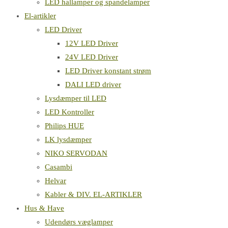
LED hallamper og spandelamper
El-artikler
LED Driver
12V LED Driver
24V LED Driver
LED Driver konstant strøm
DALI LED driver
Lysdæmper til LED
LED Kontroller
Philips HUE
LK lysdæmper
NIKO SERVODAN
Casambi
Helvar
Kabler & DIV. EL-ARTIKLER
Hus & Have
Udendørs væglamper