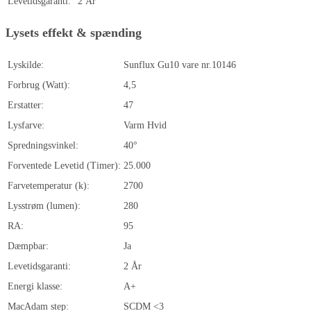
Levetidsgaranti:
2 År
Lysets effekt & spænding
Lyskilde:
Sunflux Gu10 vare nr.10146
Forbrug (Watt):
4,5
Erstatter:
47
Lysfarve:
Varm Hvid
Spredningsvinkel:
40°
Forventede Levetid (Timer):
25.000
Farvetemperatur (k):
2700
Lysstrøm (lumen):
280
RA:
95
Dæmpbar:
Ja
Levetidsgaranti:
2 År
Energi klasse:
A+
MacAdam step:
SCDM <3