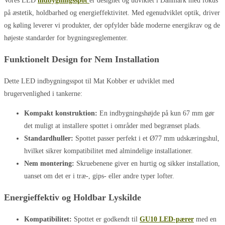
Vores LED
indbygningsspot
er designet og udviklet i Danmark med fokus
på æstetik, holdbarhed og energieffektivitet. Med egenudviklet optik, driver
og køling leverer vi produkter, der opfylder både moderne energikrav og de
højeste standarder for bygningsreglementer.
Funktionelt Design for Nem Installation
Dette LED indbygningsspot til Mat Kobber er udviklet med
brugervenlighed i tankerne:
Kompakt konstruktion:
En indbygningshøjde på kun 67 mm gør
det muligt at installere spottet i områder med begrænset plads.
Standardhuller:
Spottet passer perfekt i et Ø77 mm udskæringshul,
hvilket sikrer kompatibilitet med almindelige installationer.
Nem montering:
Skruebenene giver en hurtig og sikker installation,
uanset om det er i træ-, gips- eller andre typer lofter.
Energieffektiv og Holdbar Lyskilde
Kompatibilitet:
Spottet er godkendt til
GU10 LED-pærer
med en