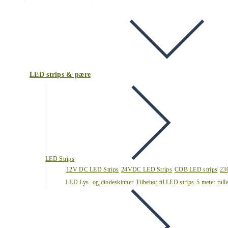
LED strips & pære
LED Strips
12V DC LED Strips
24VDC LED Strips
COB LED strips
23
LED Lys- og diodeskinner
Tilbehør til LED strips
5 meter rull