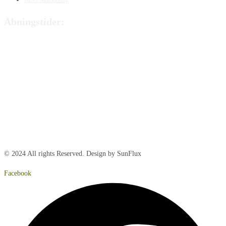
Åbningstider:
Mandag:
8:00 – 15:00
Tirsdag:
8:00 – 15:00
Onsdag:
8:00 – 15:00
Torsdag:
8:00 – 15:00
Fredag:
8.00 – 14:40
Lørdag:
Lukket
Søndag:
Lukket
© 2024 All rights Reserved. Design by SunFlux
Facebook