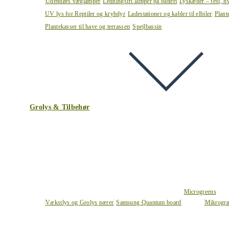
Udendørs væglamper
Ledningsfri lamper på batteri
Lyskæder – fest, h
UV lys for Reptiler og krybdyr
Ladestationer og kabler til elbiler
Plant
Plantekasser til have og terrassen
Spejlbassin
Grolys & Tilbehør
Microgreens
Vækstlys og Grolys pærer
Samsung Quantum board
Mikrogrø