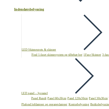
Indendørsbelysning
LED Skinnespots & skinner
Find 1-faset skinnesystem og tilbehør her
1Fase Skinner
3-fas
LED panel – lyspanel
Panel Rundt
Panel 60x30cm
Panel 120x30cm
Panel 30x30cm
Plafond loftlamper og opgangslamper
Kontorbelysning
Butiksbelysnin