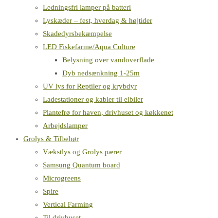
Ledningsfri lamper på batteri
Lyskæder – fest, hverdag & højtider
Skadedyrsbekæmpelse
LED Fiskefarme/Aqua Culture
Belysning over vandoverflade
Dyb nedsænkning 1-25m
UV lys for Reptiler og krybdyr
Ladestationer og kabler til elbiler
Plantefrø for haven, drivhuset og køkkenet
Arbejdslamper
Grolys & Tilbehør
Vækstlys og Grolys pærer
Samsung Quantum board
Microgreens
Spire
Vertical Farming
Til drivhuset