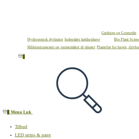
Gødning og Gromedie
Hydroponisk dyrkning
Indendørs køkkenhave
Big Plant Scie
Måleinstrumenter og varmemåtter til planter
Plantefrø for haven, drivh
0
0
Menu
Luk
Tilbud
LED strips & pære