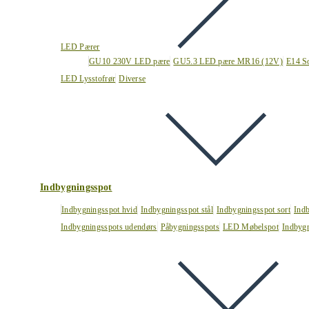
LED Pærer
GU10 230V LED pære
GU5.3 LED pære MR16 (12V)
E14 S
LED Lysstofrør
Diverse
Indbygningsspot
Indbygningsspot hvid
Indbygningsspot stål
Indbygningsspot sort
Ind
Indbygningsspots udendørs
Påbygningsspots
LED Møbelspot
Indbygn