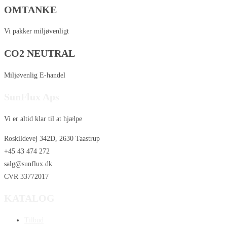
OMTANKE
Vi pakker miljøvenligt
CO2 NEUTRAL
Miljøvenlig E-handel
SunFlux Aps
Vi er altid klar til at hjælpe
Roskildevej 342D, 2630 Taastrup
+45 43 474 272
salg@sunflux.dk
CVR 33772017
KATALOG
Tilbud