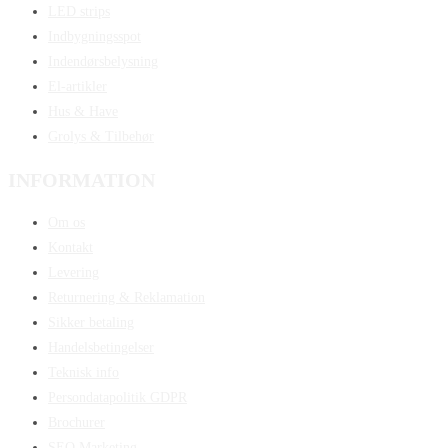
LED strips
Indbygningsspot
Indendørsbelysning
El-artikler
Hus & Have
Grolys & Tilbehør
INFORMATION
Om os
Kontakt
Levering
Returnering & Reklamation
Sikker betaling
Handelsbetingelser
Teknisk info
Persondatapolitik GDPR
Brochurer
SEO Marketing