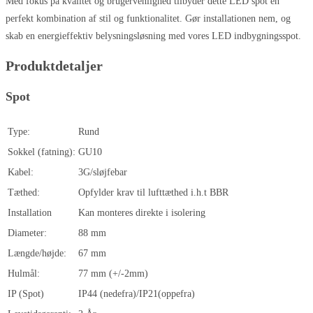
Med fokus på kvalitet og brugervenlighed tilbyder dette LED spot en
perfekt kombination af stil og funktionalitet. Gør installationen nem, og
skab en energieffektiv belysningsløsning med vores LED indbygningsspot.
Produktdetaljer
Spot
Type:
Rund
Sokkel (fatning):
GU10
Kabel:
3G/sløjfebar
Tæthed:
Opfylder krav til lufttæthed i.h.t BBR
Installation
Kan monteres direkte i isolering
Diameter:
88 mm
Længde/højde:
67 mm
Hulmål:
77 mm (+/-2mm)
IP (Spot)
IP44 (nedefra)/IP21(oppefra)