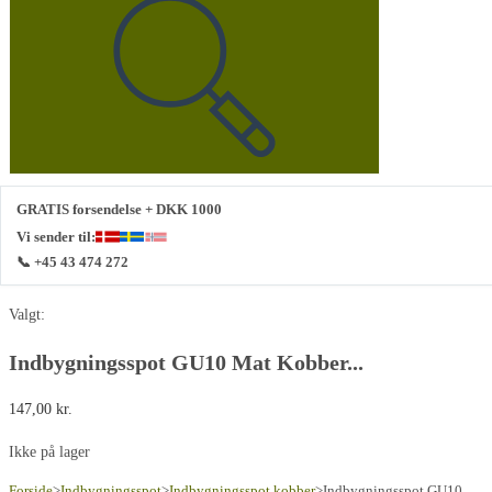
GRATIS forsendelse + DKK 1000
Vi sender til:
📞 +45 43 474 272
Valgt:
Indbygningsspot GU10 Mat Kobber...
147,00
kr.
Ikke på lager
Forside
>
Indbygningsspot
>
Indbygningsspot kobber
>
Indbygningsspot GU10