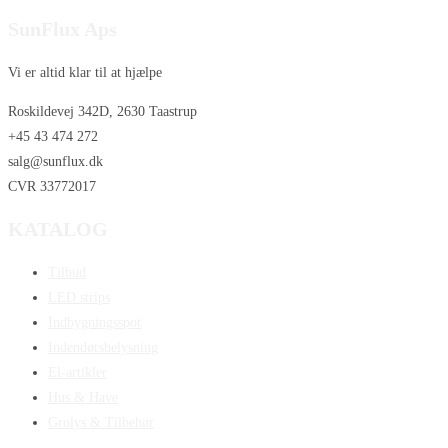
SunFlux Aps
Vi er altid klar til at hjælpe
Roskildevej 342D, 2630 Taastrup
+45 43 474 272
salg@sunflux.dk
CVR 33772017
KATALOG
Tilbud
LED strips
Indbygningsspot
Indendørsbelysning
El-artikler
Hus & Have
Grolys & Tilbehør