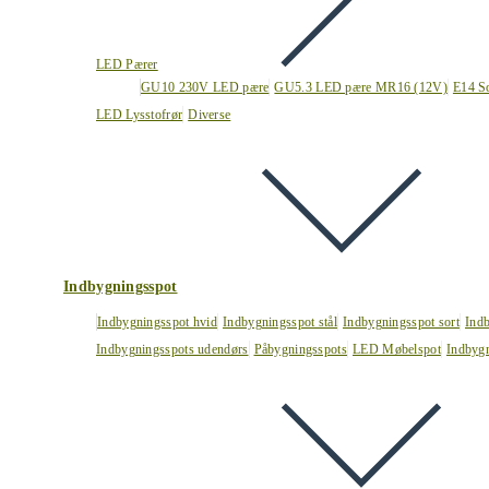
LED Pærer
GU10 230V LED pære
GU5.3 LED pære MR16 (12V)
E14 S
LED Lysstofrør
Diverse
Indbygningsspot
Indbygningsspot hvid
Indbygningsspot stål
Indbygningsspot sort
Ind
Indbygningsspots udendørs
Påbygningsspots
LED Møbelspot
Indbygn