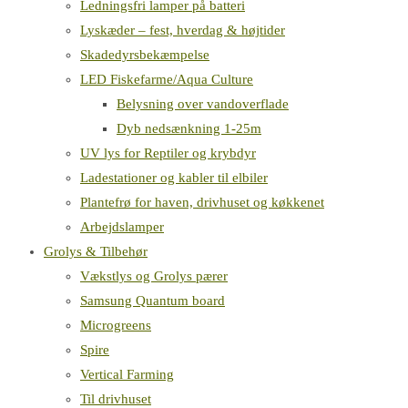
Ledningsfri lamper på batteri
Lyskæder – fest, hverdag & højtider
Skadedyrsbekæmpelse
LED Fiskefarme/Aqua Culture
Belysning over vandoverflade
Dyb nedsænkning 1-25m
UV lys for Reptiler og krybdyr
Ladestationer og kabler til elbiler
Plantefrø for haven, drivhuset og køkkenet
Arbejdslamper
Grolys & Tilbehør
Vækstlys og Grolys pærer
Samsung Quantum board
Microgreens
Spire
Vertical Farming
Til drivhuset