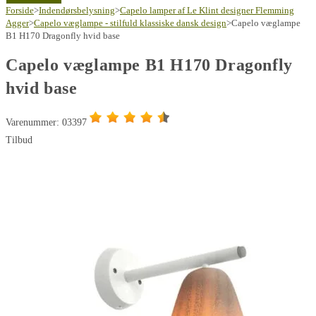
B1
Forside
>
Indendørsbelysning
695,00 kr..
447,00 kr..
>
Capelo lamper af Le Klint designer Flemming
H170
Agger
>
Capelo væglampe - stilfuld klassiske dansk design
>
Capelo væglampe
B1 H170 Dragonfly hvid base
Dragonfly
hvid
Capelo væglampe B1 H170 Dragonfly
base
hvid base
antal
Varenummer: 03397
Tilbud