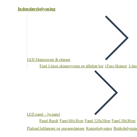
Indendørsbelysning
LED Skinnespots & skinner
Find 1-faset skinnesystem og tilbehør her
1Fase Skinner
3-fas
LED panel – lyspanel
Panel Rundt
Panel 60x30cm
Panel 120x30cm
Panel 30x30cm
Plafond loftlamper og opgangslamper
Kontorbelysning
Butiksbelysnin