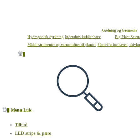
Gødning og Gromedie
Hydroponisk dyrkning
Indendørs køkkenhave
Big Plant Scie
Måleinstrumenter og varmemåtter til planter
Plantefrø for haven, drivh
0
0
Menu
Luk
Tilbud
LED strips & pære