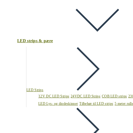
LED strips & pære
LED Strips
12V DC LED Strips
24VDC LED Strips
COB LED strips
23
LED Lys- og diodeskinner
Tilbehør til LED strips
5 meter rull