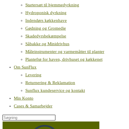
Startersæt til hjemmedyrkning
Hydroponisk dyrkning
Indendørs køkkenhave
Gødning og Gromedie
Skadedyrsbekæmpelse
Såbakke og Minidrivhus
Måleinstrumenter og varmemåtter til planter
Plantefrø for haven, drivhuset og køkkenet
Om SunFlux
Levering
Returnering & Reklamation
Sunflux kundeservice og kontakt
Min Konto
Cases & Samarbejder
Søg
på