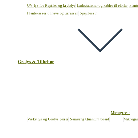
UV lys for Reptiler og krybdyr
Ladestationer og kabler til elbiler
Plant
Plantekasser til have og terrassen
Spejlbassin
Grolys & Tilbehør
Microgreens
Vækstlys og Grolys pærer
Samsung Quantum board
Mikrogrø