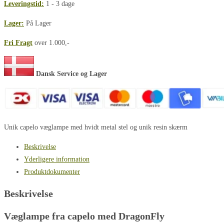
Leveringstid:
1 - 3 dage
695,00 kr..
447,00 kr.
H170
Dragonfly
Lager:
På Lager
hvid
Fri Fragt
over 1.000,-
base
antal
Dansk Service og Lager
Unik capelo væglampe med hvidt metal stel og unik resin skærm
Beskrivelse
Yderligere information
Produktdokumenter
Beskrivelse
Væglampe fra capelo med DragonFly