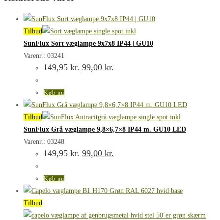
Tilbud
SunFlux Sort væglampe 9x7x8 IP44 | GU10
Varenr.: 03241
Den
Den
149,95
kr.
99,00
kr.
oprindelige
aktuelle
pris
pris
var:
er:
Køb nu
149,95 kr..
99,00 kr..
Tilbud
SunFlux Grå væglampe 9,8×6,7×8 IP44 m. GU10 LED
Varenr.: 03248
Den
Den
149,95
kr.
99,00
kr.
oprindelige
aktuelle
pris
pris
var:
er:
Køb nu
149,95 kr..
99,00 kr..
Tilbud