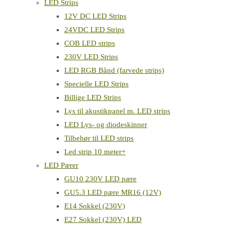
LED Strips
12V DC LED Strips
24VDC LED Strips
COB LED strips
230V LED Strips
LED RGB Bånd (farvede strips)
Specielle LED Strips
Billige LED Strips
Lys til akustikpanel m. LED strips
LED Lys- og diodeskinner
Tilbehør til LED strips
Led strip 10 meter+
LED Pærer
GU10 230V LED pære
GU5.3 LED pære MR16 (12V)
E14 Sokkel (230V)
E27 Sokkel (230V) LED