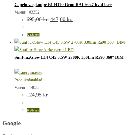
Capelo væglampe B1 H170 Grøn RAL 6027 hvid base
Varenr.: 03352
Den
Den
695,00
kr.
447,00
kr.
oprindelige
aktuelle
pris
pris
var:
er:
Køb nu
695,00 kr..
447,00 kr..
SunFluxGlow E14 C45 3,5W 2700K 330Lm Ra90 360° DIM
Produktdatablad
Varenr.: 14035
124,95
kr.
Køb nu
Google