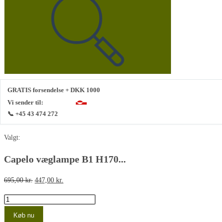
denne
hjemmeside
GRATIS forsendelse + DKK 1000
Vi sender til:
📞 +45 43 474 272
Valgt:
Capelo væglampe B1 H170...
Den
Den
695,00
kr.
447,00
kr.
oprindelige
aktuelle
Capelo
pris
pris
væglampe
Køb nu
var:
er: