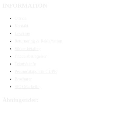
INFORMATION
Om os
Kontakt
Levering
Returnering & Reklamation
Sikker betaling
Handelsbetingelser
Teknisk info
Persondatapolitik GDPR
Brochurer
SEO Marketing
Åbningstider:
Mandag:
8:00 – 15:00
Tirsdag:
8:00 – 15:00
Onsdag:
8:00 – 15:00