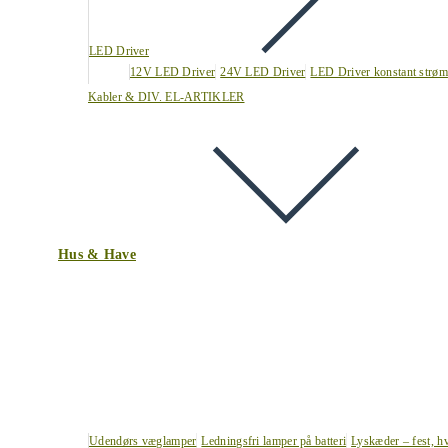
LED Driver
12V LED Driver
24V LED Driver
LED Driver konstant strøm
Kabler & DIV. EL-ARTIKLER
Hus & Have
Udendørs væglamper
Ledningsfri lamper på batteri
Lyskæder – fest, h