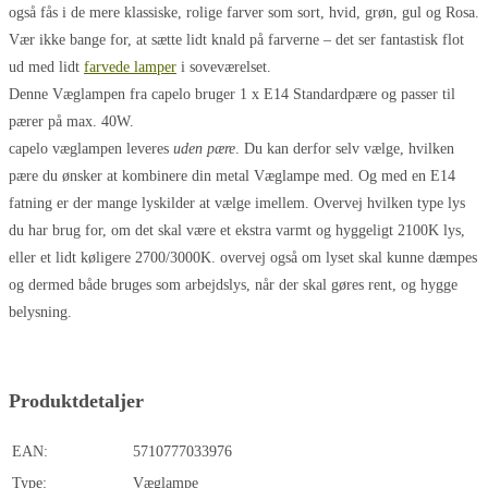
også fås i de mere klassiske, rolige farver som sort, hvid, grøn, gul og Rosa.
Vær ikke bange for, at sætte lidt knald på farverne – det ser fantastisk flot
ud med lidt
farvede lamper
i soveværelset.
Denne Væglampen fra capelo bruger 1 x E14 Standardpære og passer til
pærer på max. 40W.
capelo væglampen leveres
uden pære
. Du kan derfor selv vælge, hvilken
pære du ønsker at kombinere din metal Væglampe med. Og med en E14
fatning er der mange lyskilder at vælge imellem. Overvej hvilken type lys
du har brug for, om det skal være et ekstra varmt og hyggeligt 2100K lys,
eller et lidt køligere 2700/3000K. overvej også om lyset skal kunne dæmpes
og dermed både bruges som arbejdslys, når der skal gøres rent, og hygge
belysning.
Produktdetaljer
EAN:
5710777033976
Type:
Væglampe