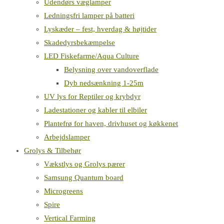
Udendørs væglamper
Ledningsfri lamper på batteri
Lyskæder – fest, hverdag & højtider
Skadedyrsbekæmpelse
LED Fiskefarme/Aqua Culture
Belysning over vandoverflade
Dyb nedsænkning 1-25m
UV lys for Reptiler og krybdyr
Ladestationer og kabler til elbiler
Plantefrø for haven, drivhuset og køkkenet
Arbejdslamper
Grolys & Tilbehør
Vækstlys og Grolys pærer
Samsung Quantum board
Microgreens
Spire
Vertical Farming