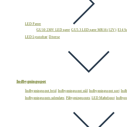
LED Pærer
GU10 230V LED pære
GU5.3 LED pære MR16 (12V)
E14 S
LED Lysstofrør
Diverse
Indbygningsspot
Indbygningsspot hvid
Indbygningsspot stål
Indbygningsspot sort
Ind
Indbygningsspots udendørs
Påbygningsspots
LED Møbelspot
Indbygn