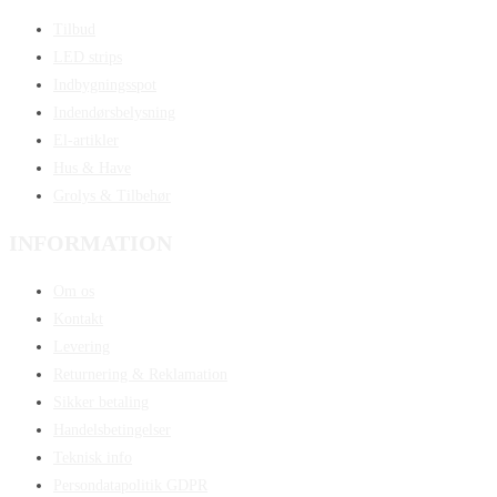
Tilbud
LED strips
Indbygningsspot
Indendørsbelysning
El-artikler
Hus & Have
Grolys & Tilbehør
INFORMATION
Om os
Kontakt
Levering
Returnering & Reklamation
Sikker betaling
Handelsbetingelser
Teknisk info
Persondatapolitik GDPR