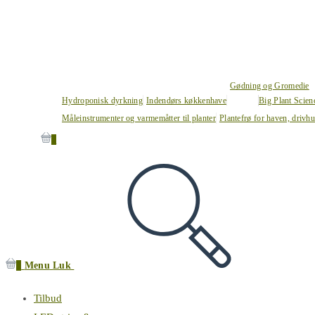
Gødning og Gromedie
Hydroponisk dyrkning
Indendørs køkkenhave
Big Plant Scie
Måleinstrumenter og varmemåtter til planter
Plantefrø for haven, drivh
0
0
Menu
Luk
Tilbud