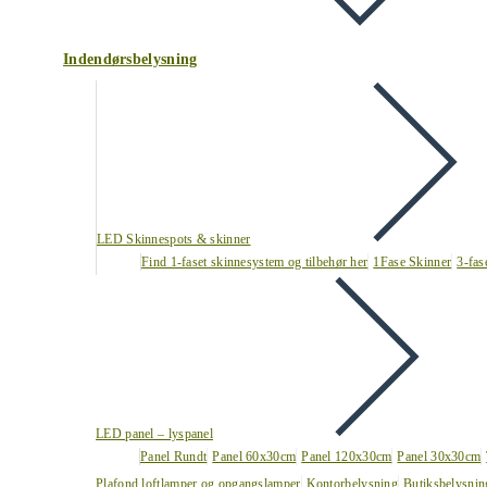
Indendørsbelysning
LED Skinnespots & skinner
Find 1-faset skinnesystem og tilbehør her
1Fase Skinner
3-fas
LED panel – lyspanel
Panel Rundt
Panel 60x30cm
Panel 120x30cm
Panel 30x30cm
Plafond loftlamper og opgangslamper
Kontorbelysning
Butiksbelysnin