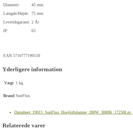
Diameter:
45 mm
Længde/Højde:
75 mm
Levetidsgaranti:
2 År
IP:
65
EAN
5710777190150
Yderligere information
Vægt
1 kg
Brand
SunFlux
Datasheet_19015_SunFlux_Hoejloftslampe_200W_3000K_17250Lm
Relaterede varer