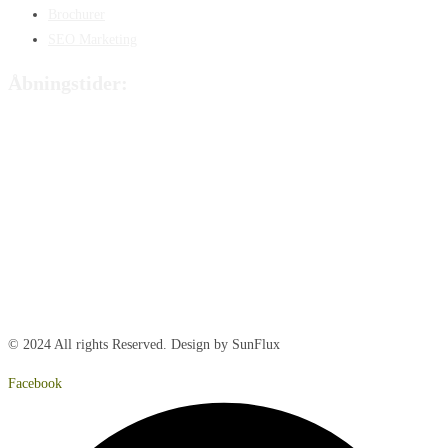
Brochurer
SEO Marketing
Åbningstider:
Mandag:
8:00 – 15:00
Tirsdag:
8:00 – 15:00
Onsdag:
8:00 – 15:00
Torsdag:
8:00 – 15:00
Fredag:
8.00 – 14:40
Lørdag:
Lukket
Søndag:
Lukket
© 2024 All rights Reserved. Design by SunFlux
Facebook