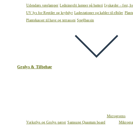
Udendørs væglamper
Ledningsfri lamper på batteri
Lyskæder – fest, h
UV lys for Reptiler og krybdyr
Ladestationer og kabler til elbiler
Plant
Plantekasser til have og terrassen
Spejlbassin
Grolys & Tilbehør
Microgreens
Vækstlys og Grolys pærer
Samsung Quantum board
Mikrogrø