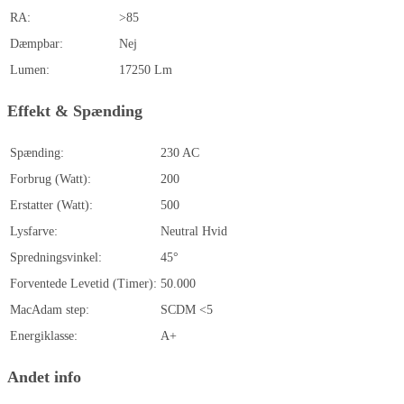
RA:
>85
Dæmpbar:
Nej
Lumen:
17250 Lm
Effekt & Spænding
Spænding:
230 AC
Forbrug (Watt):
200
Erstatter (Watt):
500
Lysfarve:
Neutral Hvid
Spredningsvinkel:
45°
Forventede Levetid (Timer):
50.000
MacAdam step:
SCDM <5
Energiklasse:
A+
Andet info