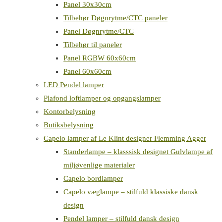
Panel 30x30cm
Tilbehør Døgnrytme/CTC paneler
Panel Døgnrytme/CTC
Tilbehør til paneler
Panel RGBW 60x60cm
Panel 60x60cm
LED Pendel lamper
Plafond loftlamper og opgangslamper
Kontorbelysning
Butiksbelysning
Capelo lamper af Le Klint designer Flemming Agger
Standerlampe – klasssisk designet Gulvlampe af
miljøvenlige materialer
Capelo bordlamper
Capelo væglampe – stilfuld klassiske dansk
design
Pendel lamper – stilfuld dansk design