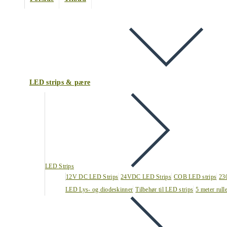
LED strips & pære
LED Strips
12V DC LED Strips
24VDC LED Strips
COB LED strips
23
LED Lys- og diodeskinner
Tilbehør til LED strips
5 meter rull