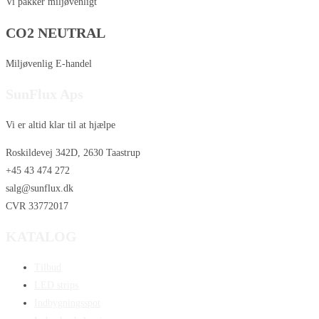
Vi pakker miljøvenligt
CO2 NEUTRAL
Miljøvenlig E-handel
SunFlux Aps
Vi er altid klar til at hjælpe
Roskildevej 342D, 2630 Taastrup
+45 43 474 272
salg@sunflux.dk
CVR 33772017
KATALOG
Tilbud
LED strips
Indbygningsspot