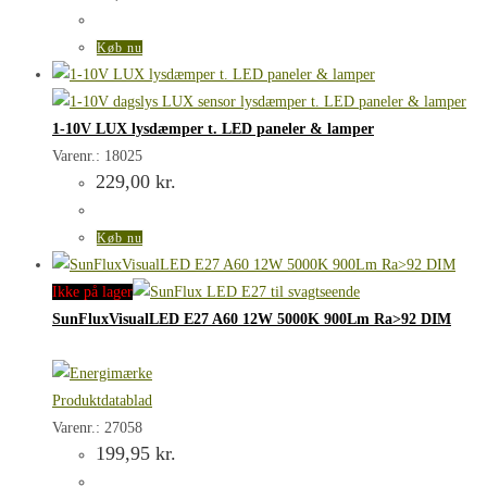
Køb nu
1-10V LUX lysdæmper t. LED paneler & lamper
Varenr.: 18025
229,00
kr.
Køb nu
Ikke på lager
SunFluxVisualLED E27 A60 12W 5000K 900Lm Ra>92 DIM
Produktdatablad
Varenr.: 27058
199,95
kr.