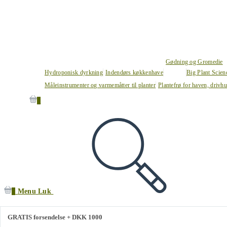
Gødning og Gromedie
Hydroponisk dyrkning
Indendørs køkkenhave
Big Plant Scie
Måleinstrumenter og varmemåtter til planter
Plantefrø for haven, drivh
0
0
Menu
Luk
GRATIS forsendelse + DKK 1000