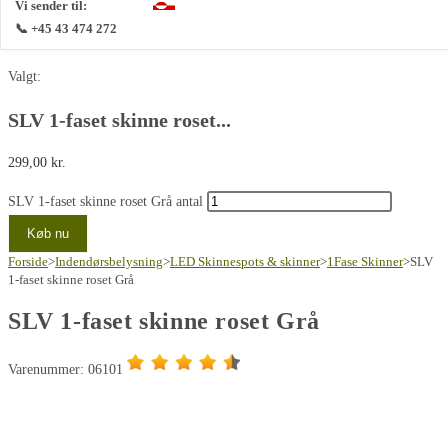
Vi sender til:
📞 +45 43 474 272
Valgt:
SLV 1-faset skinne roset...
299,00
kr.
SLV 1-faset skinne roset Grå antal
Køb nu
Forside
>
Indendørsbelysning
>
LED Skinnespots & skinner
>
1Fase Skinner
>
SLV
1-faset skinne roset Grå
SLV 1-faset skinne roset Grå
Varenummer: 06101