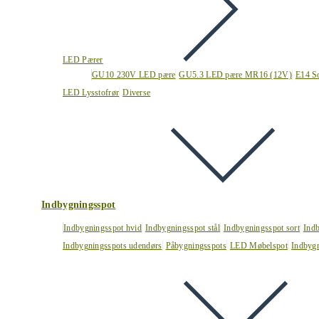
LED Pærer
GU10 230V LED pære
GU5.3 LED pære MR16 (12V)
E14 S
LED Lysstofrør
Diverse
Indbygningsspot
Indbygningsspot hvid
Indbygningsspot stål
Indbygningsspot sort
Ind
Indbygningsspots udendørs
Påbygningsspots
LED Møbelspot
Indbygn