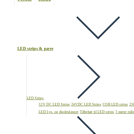
LED strips & pære
LED Strips
12V DC LED Strips
24VDC LED Strips
COB LED strips
23
LED Lys- og diodeskinner
Tilbehør til LED strips
5 meter rull