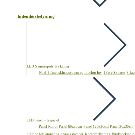
Indendørsbelysning
LED Skinnespots & skinner
Find 1-faset skinnesystem og tilbehør her
1Fase Skinner
3-fas
LED panel – lyspanel
Panel Rundt
Panel 60x30cm
Panel 120x30cm
Panel 30x30cm
Plafond loftlamper og opgangslamper
Kontorbelysning
Butiksbelysnin