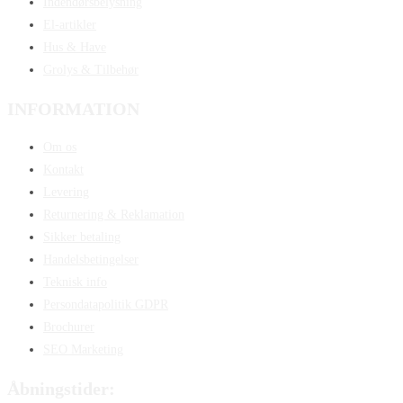
Indendørsbelysning
El-artikler
Hus & Have
Grolys & Tilbehør
INFORMATION
Om os
Kontakt
Levering
Returnering & Reklamation
Sikker betaling
Handelsbetingelser
Teknisk info
Persondatapolitik GDPR
Brochurer
SEO Marketing
Åbningstider: