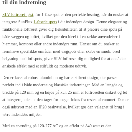
til din indretning
SLV loftroset- grå
, for 1-fase spot er den perfekte løsning, når du ønsker at
integrere SunFlux
1-fasede spots
i dit indendørs design. Denne elegante og
funktionelle loftroset giver dig fleksibiliteten til at placere dine spots på
både væggen og loftet, hvilket gør den ideel til en række anvendelser i
hjemmet, kontoret eller andre indendørs rum. Uanset om du ønsker at
fremhæve specifikke områder med vægspots eller skabe en smuk, bred
belysning med loftspots, giver SLV loftroset dig mulighed for at opnå den
ønskede effekt med et stilfuldt og moderne udtryk.
Den er lavet af robust aluminium og har et stilrent design, der passer
perfekt ind i både moderne og klassiske indretninger. Med en længde og
bredde på 120 mm og en højde på kun 25 mm er loftrosetten diskret og let
at integrere, uden at den tager for meget fokus fra resten af rummet. Den er
også udstyret med en IP20 beskyttelse, hvilket gør den velegnet til brug i
tørre indendørs miljøer.
Med en spænding på 120-277 AC og en effekt på 840 watt er den