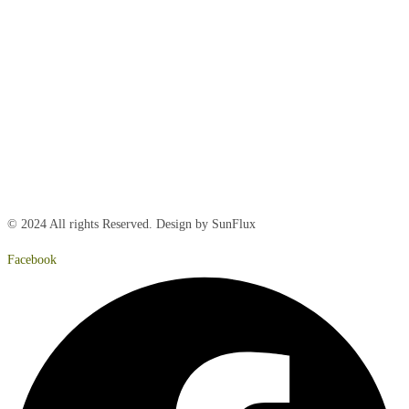
Mandag:
8:00 – 15:00
Tirsdag:
8:00 – 15:00
Onsdag:
8:00 – 15:00
Torsdag:
8:00 – 15:00
Fredag:
8.00 – 14:40
Lørdag:
Lukket
Søndag:
Lukket
© 2024 All rights Reserved. Design by SunFlux
Facebook