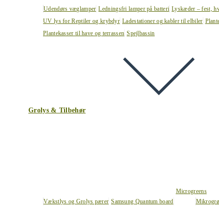
Udendørs væglamper
Ledningsfri lamper på batteri
Lyskæder – fest, h
UV lys for Reptiler og krybdyr
Ladestationer og kabler til elbiler
Plant
Plantekasser til have og terrassen
Spejlbassin
Grolys & Tilbehør
Microgreens
Vækstlys og Grolys pærer
Samsung Quantum board
Mikrogrø