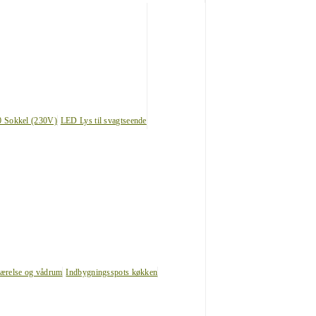
0 Sokkel (230V)
LED Lys til svagtseende
værelse og vådrum
Indbygningsspots køkken