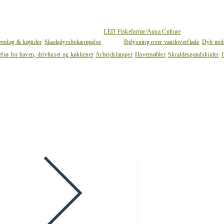
LED Fiskefarme/Aqua Culture
verdag & højtider
Skadedyrsbekæmpelse
Belysning over vandoverflade
Dyb ned
efrø for haven, drivhuset og køkkenet
Arbejdslamper
Havemøbler
Skraldespandskjuler
I