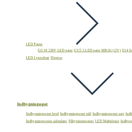
LED Pærer
GU10 230V LED pære
GU5.3 LED pære MR16 (12V)
E14 S
LED Lysstofrør
Diverse
Indbygningsspot
Indbygningsspot hvid
Indbygningsspot stål
Indbygningsspot sort
Ind
Indbygningsspots udendørs
Påbygningsspots
LED Møbelspot
Indbygn