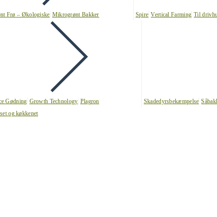
nt Frø – Økologiske
Mikrogrønt Bakker
Spire
Vertical Farming
Til drivh
nce Gødning
Growth Technology
Plagron
Skadedyrsbekæmpelse
Såbak
uset og køkkenet