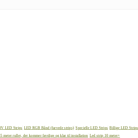
0V LED Strips
LED RGB Bånd (farvede strips)
Specielle LED Strips
Billige LED Strip
e
5 meter ruller, der kommer færdige og klar til installation
Led strip 10 meter+