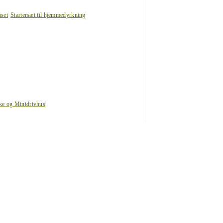
uset
Startersæt til hjemmedyrkning
ke og Minidrivhus