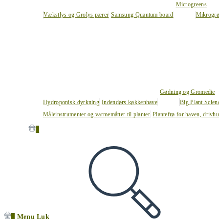
Microgreens
Vækstlys og Grolys pærer
Samsung Quantum board
Mikrogrø
Gødning og Gromedie
Hydroponisk dyrkning
Indendørs køkkenhave
Big Plant Scie
Måleinstrumenter og varmemåtter til planter
Plantefrø for haven, drivh
0
0
Menu
Luk