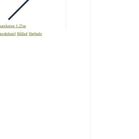
sænkning 1-25m
nsekthotel
Bålfad
Højbede