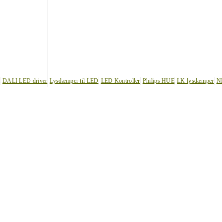
DALI LED driver
Lysdæmper til LED
LED Kontroller
Philips HUE
LK lysdæmper
N