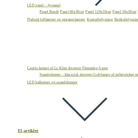
LED panel – lyspanel
Panel Rundt
Panel 60x30cm
Panel 120x30cm
Panel 30x30cm
Plafond loftlamper og opgangslamper
Kontorbelysning
Butiksbelysnin
Capelo lamper af Le Klint designer Flemming Agger
Standerlampe – klasssisk designet Gulvlampe af miljøvenlige ma
LED hallamper og spandelamper
El-artikler