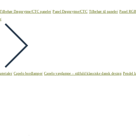
Tilbehør Døgnrytme/CTC paneler
Panel Døgnrytme/CTC
Tilbehør til paneler
Panel RG
g
terialer
Capelo bordlamper
Capelo væglampe – stilfuld klassiske dansk design
Pendel l