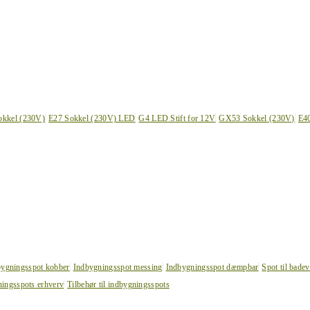
okkel (230V)
E27 Sokkel (230V) LED
G4 LED Stift for 12V
GX53 Sokkel (230V)
E4
bygningsspot kobber
Indbygningsspot messing
Indbygningsspot dæmpbar
Spot til bade
ingsspots erhverv
Tilbehør til indbygningsspots