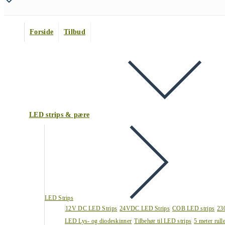
Forside
Tilbud
LED strips & pære
LED Strips
12V DC LED Strips
24VDC LED Strips
COB LED strips
23
LED Lys- og diodeskinner
Tilbehør til LED strips
5 meter rull