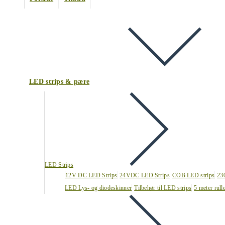
LED strips & pære
LED Strips
12V DC LED Strips
24VDC LED Strips
COB LED strips
23
LED Lys- og diodeskinner
Tilbehør til LED strips
5 meter rull