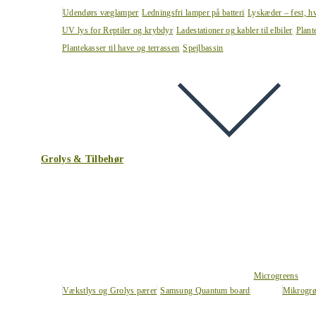
Udendørs væglamper
Ledningsfri lamper på batteri
Lyskæder – fest, h
UV lys for Reptiler og krybdyr
Ladestationer og kabler til elbiler
Plant
Plantekasser til have og terrassen
Spejlbassin
Grolys & Tilbehør
Microgreens
Vækstlys og Grolys pærer
Samsung Quantum board
Mikrogrø