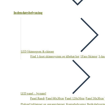
Indendørsbelysning
LED Skinnespots & skinner
Find 1-faset skinnesystem og tilbehør her
1Fase Skinner
3-fas
LED panel – lyspanel
Panel Rundt
Panel 60x30cm
Panel 120x30cm
Panel 30x30cm
Plafond loftlamper og opgangslamper
Kontorbelysning
Butiksbelysnin