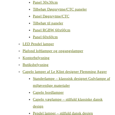
Panel 30x30cm
Tilbehør Døgnrytme/CTC paneler
Panel Døgnrytme/CTC
Tilbehør til paneler
Panel RGBW 60x60cm
Panel 60x60cm
LED Pendel lamper
Plafond loftlamper og opgangslamper
Kontorbelysning
Butiksbelysning
Capelo lamper af Le Klint designer Flemming Agger
Standerlampe – klasssisk designet Gulvlampe af
miljøvenlige materialer
Capelo bordlamper
Capelo væglampe – stilfuld klassiske dansk
design
Pendel lamper – stilfuld dansk design