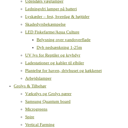
Udendørs væglamper
Ledningsfri lamper på batteri
Lyskæder – fest, hverdag & højtider
Skadedyrsbekæmpelse
LED Fiskefarme/Aqua Culture
Belysning over vandoverflade
Dyb nedsænkning 1-25m
UV lys for Reptiler og krybdyr
Ladestationer og kabler til elbiler
Plantefrø for haven, drivhuset og køkkenet
Arbejdslamper
Grolys & Tilbehør
Vækstlys og Grolys pærer
Samsung Quantum board
Microgreens
Spire
Vertical Farming