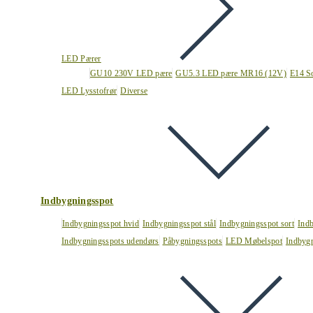
LED Pærer
GU10 230V LED pære
GU5.3 LED pære MR16 (12V)
E14 S
LED Lysstofrør
Diverse
Indbygningsspot
Indbygningsspot hvid
Indbygningsspot stål
Indbygningsspot sort
Ind
Indbygningsspots udendørs
Påbygningsspots
LED Møbelspot
Indbygn