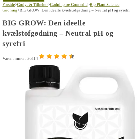
Forside
>
Grolys & Tilbehør
>
Gødning og Gromedie
>
Big Plant Science
Gødning
>
BIG GROW: Den ideelle kvælstofgødning – Neutral pH og syrefri
BIG GROW: Den ideelle
kvælstofgødning – Neutral pH og
syrefri
Varenummer: 26114