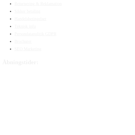
Returnering & Reklamation
Sikker betaling
Handelsbetingelser
Teknisk info
Persondatapolitik GDPR
Brochurer
SEO Marketing
Åbningstider:
Mandag:
8:00 – 15:00
Tirsdag:
8:00 – 15:00
Onsdag:
8:00 – 15:00
Torsdag:
8:00 – 15:00
Fredag:
8.00 – 14:40
Lørdag:
Lukket
Søndag:
Lukket