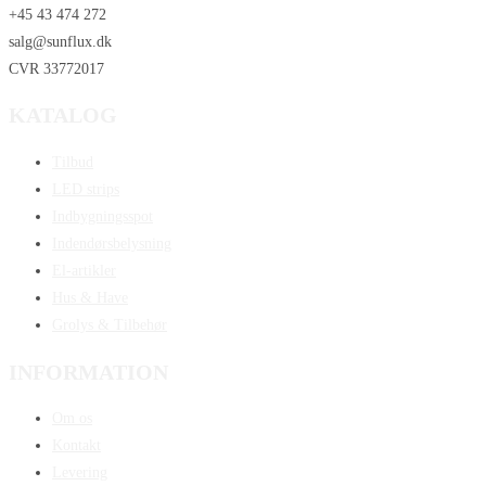
+45 43 474 272
salg@sunflux.dk
CVR 33772017
KATALOG
Tilbud
LED strips
Indbygningsspot
Indendørsbelysning
El-artikler
Hus & Have
Grolys & Tilbehør
INFORMATION
Om os
Kontakt
Levering