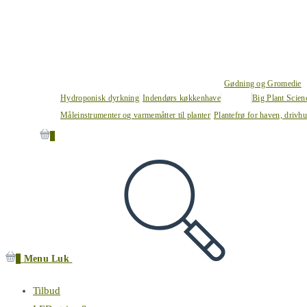
Gødning og Gromedie
Hydroponisk dyrkning
Indendørs køkkenhave
Big Plant Scie
Måleinstrumenter og varmemåtter til planter
Plantefrø for haven, drivh
0
0
Menu
Luk
Tilbud