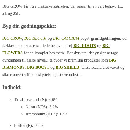
BIG GROW fås i tre praktiske størrelser, der passer til ethvert behov:
1L,
5L og 25L
.
Byg din gødningspakke:
BIG GROW
,
BIG BLOOM
og
BIG CALCIUM
udgør
grundgødningen
, der
dækker planternes essentielle behov. Tilføj
BIG ROOTS
og
BIG
FLOWERS
for en komplet basisserie. For dyrkere, der ønsker at tage
dyrkningen til næste niveau, tilbyder vi premium produkter som
BIG
DIAMONDS
,
BIG BOOST
og
BIG SHIELD
. Disse accelereret vækst og
sikrer uovertruffen beskyttelse og større udbytte.
Indhold:
Total-kvælstof (N):
3,6%
Nitrat (NO3): 2,2%
Ammonium (NH4): 1,4%
Fosfor (P):
0,4%