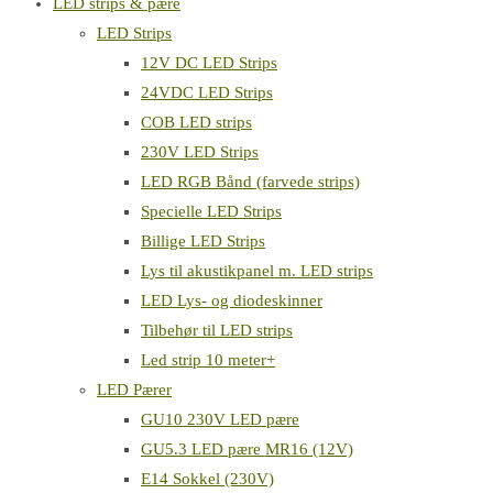
LED strips & pære
LED Strips
12V DC LED Strips
24VDC LED Strips
COB LED strips
230V LED Strips
LED RGB Bånd (farvede strips)
Specielle LED Strips
Billige LED Strips
Lys til akustikpanel m. LED strips
LED Lys- og diodeskinner
Tilbehør til LED strips
Led strip 10 meter+
LED Pærer
GU10 230V LED pære
GU5.3 LED pære MR16 (12V)
E14 Sokkel (230V)