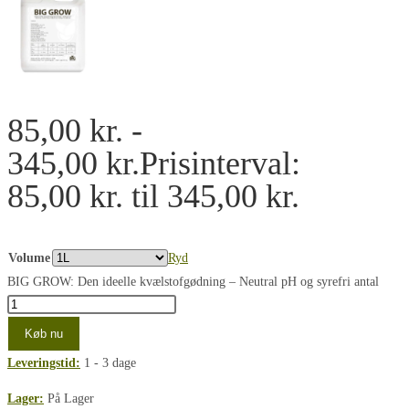
85,00
kr.
-
345,00
kr.
Prisinterval:
85,00 kr. til 345,00 kr.
Volume
Ryd
BIG GROW: Den ideelle kvælstofgødning – Neutral pH og syrefri antal
Køb nu
Leveringstid:
1 - 3 dage
Lager:
På Lager