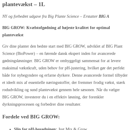
plantevækst – 1L
NY og forbedret udgave fra Big Plante Science – Erstatter
BIG A
BIG GROW: Kvælstofgødning af højeste kvalitet for optimal
plantevækst
Giv dine planter den bedste start med BIG GROW, udviklet af BIG Plant
Science (BioPower) – en førende dansk ekspert inden for avancerede
gødningsløsninger. BIG GROW er omhyggeligt sammensat for at levere
maksimal vækstkraft, uden behov for pH-justering, hvilket gør det perfekt
både for nybegyndere og erfarne dyrkere. Denne avancerede formel tilbyder
et ideelt mix af essentielle næringsstoffer, der fremmer frodig vækst, stærk
rodudvikling og sund plantevækst gennem hele sæsonen. Når du vælger
BIG GROW, investerer du i en effektiv løsning, der forenkler
dyrkningsprocessen og forbedrer dine resultater.
Fordele ved BIG GROW:
Slip for pH-hovedpinen:
Just Mix & Grow