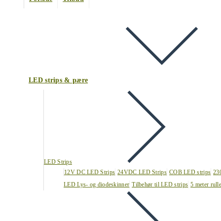
LED strips & pære
LED Strips
12V DC LED Strips
24VDC LED Strips
COB LED strips
23
LED Lys- og diodeskinner
Tilbehør til LED strips
5 meter rull