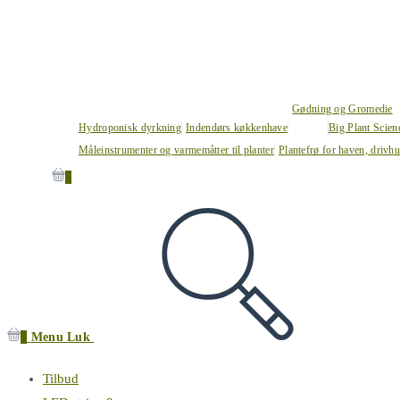
Gødning og Gromedie
Hydroponisk dyrkning
Indendørs køkkenhave
Big Plant Scie
Måleinstrumenter og varmemåtter til planter
Plantefrø for haven, drivh
0
0
Menu
Luk
Tilbud