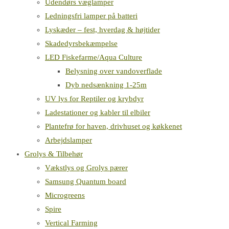
Udendørs væglamper
Ledningsfri lamper på batteri
Lyskæder – fest, hverdag & højtider
Skadedyrsbekæmpelse
LED Fiskefarme/Aqua Culture
Belysning over vandoverflade
Dyb nedsænkning 1-25m
UV lys for Reptiler og krybdyr
Ladestationer og kabler til elbiler
Plantefrø for haven, drivhuset og køkkenet
Arbejdslamper
Grolys & Tilbehør
Vækstlys og Grolys pærer
Samsung Quantum board
Microgreens
Spire
Vertical Farming