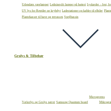
Udendørs væglamper
Ledningsfri lamper på batteri
Lyskæder – fest, h
UV lys for Reptiler og krybdyr
Ladestationer og kabler til elbiler
Plant
Plantekasser til have og terrassen
Spejlbassin
Grolys & Tilbehør
Microgreens
Vækstlys og Grolys pærer
Samsung Quantum board
Mikrogrø