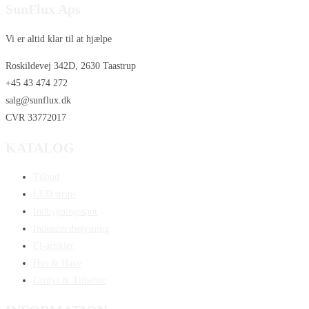
SunFlux Aps
Vi er altid klar til at hjælpe
Roskildevej 342D, 2630 Taastrup
+45 43 474 272
salg@sunflux.dk
CVR 33772017
KATALOG
Tilbud
LED strips
Indbygningsspot
Indendørsbelysning
El-artikler
Hus & Have
Grolys & Tilbehør