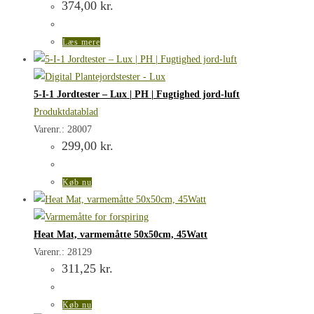
374,00
kr.
Læs mere
5-I-1 Jordtester – Lux | PH | Fugtighed jord-luft
Produktdatablad
Varenr.: 28007
299,00
kr.
Køb nu
Heat Mat, varmemåtte 50x50cm, 45Watt
Varenr.: 28129
311,25
kr.
Køb nu