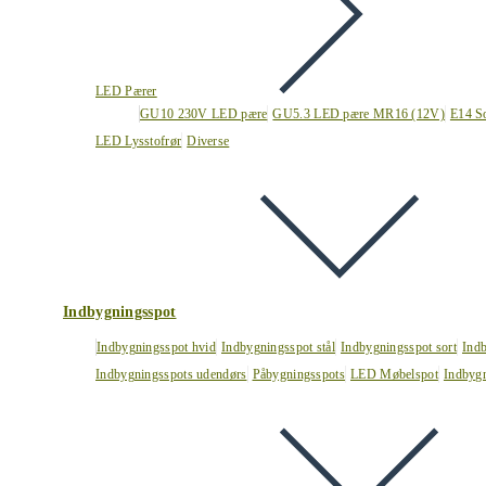
LED Pærer
GU10 230V LED pære
GU5.3 LED pære MR16 (12V)
E14 S
LED Lysstofrør
Diverse
Indbygningsspot
Indbygningsspot hvid
Indbygningsspot stål
Indbygningsspot sort
Ind
Indbygningsspots udendørs
Påbygningsspots
LED Møbelspot
Indbygn