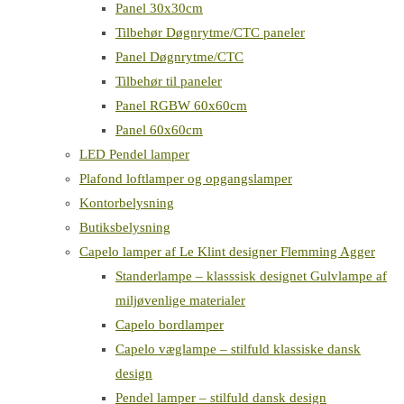
Panel 30x30cm
Tilbehør Døgnrytme/CTC paneler
Panel Døgnrytme/CTC
Tilbehør til paneler
Panel RGBW 60x60cm
Panel 60x60cm
LED Pendel lamper
Plafond loftlamper og opgangslamper
Kontorbelysning
Butiksbelysning
Capelo lamper af Le Klint designer Flemming Agger
Standerlampe – klasssisk designet Gulvlampe af
miljøvenlige materialer
Capelo bordlamper
Capelo væglampe – stilfuld klassiske dansk
design
Pendel lamper – stilfuld dansk design