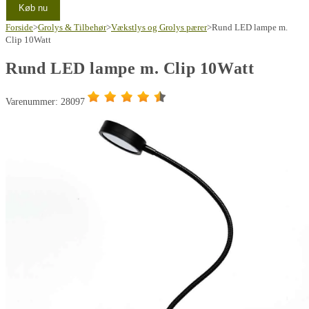
Køb nu
Forside
>
Grolys & Tilbehør
>
Vækstlys og Grolys pærer
>
Rund LED lampe m.
Clip 10Watt
Rund LED lampe m. Clip 10Watt
Varenummer: 28097