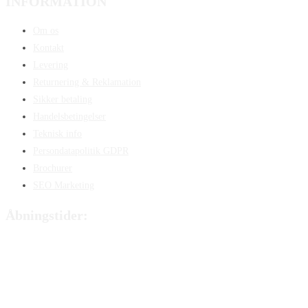
INFORMATION
Om os
Kontakt
Levering
Returnering & Reklamation
Sikker betaling
Handelsbetingelser
Teknisk info
Persondatapolitik GDPR
Brochurer
SEO Marketing
Åbningstider:
Mandag:
8:00 – 15:00
Tirsdag:
8:00 – 15:00
Onsdag:
8:00 – 15:00
Torsdag:
8:00 – 15:00