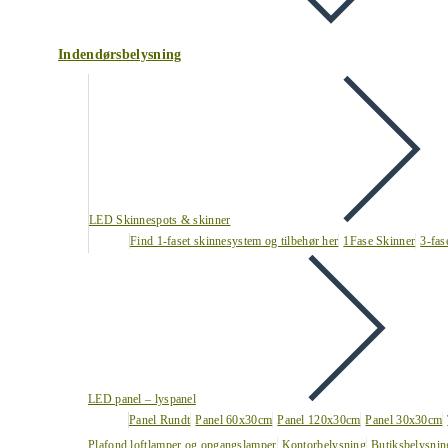
Indendørsbelysning
LED Skinnespots & skinner
Find 1-faset skinnesystem og tilbehør her
1Fase Skinner
3-fas
LED panel – lyspanel
Panel Rundt
Panel 60x30cm
Panel 120x30cm
Panel 30x30cm
Plafond loftlamper og opgangslamper
Kontorbelysning
Butiksbelysnin