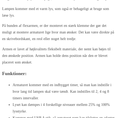
Lampen kommer med et varm lys, som også er behageligt at bruge som
læse lys.
På bunden af flexarmen, er der monteret en stærk klemme der gør det
muligt at montere armaturet lige hvor man ønsker. Det kan være direkte på
en skrivebordskant, en reol eller noget helt tredje.
Armen er lavet af højkvalitets fleksibelt materiale, der nemt kan bøjes til
den ønskede position. Armen kan holde dens position når den er blevet
placeret som ønsket.
Funktioner:
Armaturet kommer med en indbygget timer, så man kan indstille i
hvor lang tid lampen skal være tændt. Kan indstilles til 2, 4 og 8
timers intervaller.
Lyset kan dæmpes i 4 forskellige niveauer mellem 25% og 100%
lysstyrke.
Kommer med USB A stik, så armaturet nem kan tilsluttes en adapter