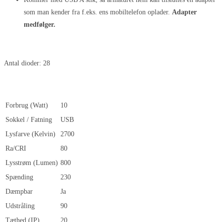
som man kender fra f.eks. ens mobiltelefon oplader.
Adapter
medfølger.
Antal dioder: 28
Forbrug (Watt)
10
Sokkel / Fatning
USB
Lysfarve (Kelvin)
2700
Ra/CRI
80
Lysstrøm (Lumen)
800
Spænding
230
Dæmpbar
Ja
Udstråling
90
Tæthed (IP)
20