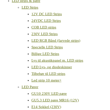
LED strips & pære
LED Strips
12V DC LED Strips
24VDC LED Strips
COB LED strips
230V LED Strips
LED RGB Bånd (farvede strips)
Specielle LED Strips
Billige LED Strips
Lys til akustikpanel m. LED strips
LED Lys- og diodeskinner
Tilbehør til LED strips
Led strip 10 meter+
LED Pærer
GU10 230V LED pære
GU5.3 LED pære MR16 (12V)
E14 Sokkel (230V)