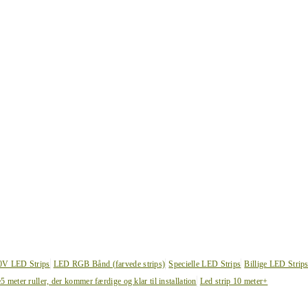
0V LED Strips
LED RGB Bånd (farvede strips)
Specielle LED Strips
Billige LED Strip
e
5 meter ruller, der kommer færdige og klar til installation
Led strip 10 meter+