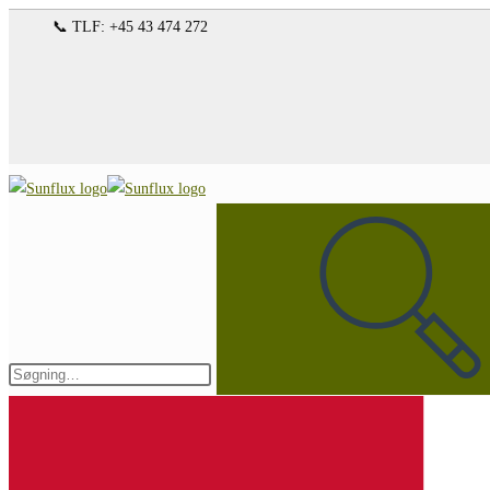
Spring
📞 TLF: +45 43 474 272
til
indhold
Søg
på
denne
hjemmeside
Indsend
søgning