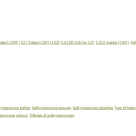
okkel (230V)
E27 Sokkel (230V) LED
G4 LED Stift for 12V
GX53 Sokkel (230V)
E4
bygningsspot kobber
Indbygningsspot messing
Indbygningsspot dæmpbar
Spot til bade
ingsspots erhverv
Tilbehør til indbygningsspots