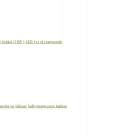
0 Sokkel (230V)
LED Lys til svagtseende
værelse og vådrum
Indbygningsspots køkken