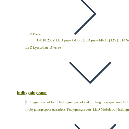
LED Pærer
GU10 230V LED pære
GU5.3 LED pære MR16 (12V)
E14 S
LED Lysstofrør
Diverse
Indbygningsspot
Indbygningsspot hvid
Indbygningsspot stål
Indbygningsspot sort
Ind
Indbygningsspots udendørs
Påbygningsspots
LED Møbelspot
Indbygn