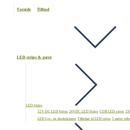
Forside
Tilbud
LED strips & pære
LED Strips
12V DC LED Strips
24VDC LED Strips
COB LED strips
23
LED Lys- og diodeskinner
Tilbehør til LED strips
5 meter rull