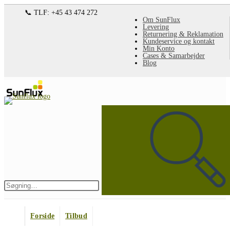
Spring
📞 TLF: +45 43 474 272
Om SunFlux
til
Levering
Returnering & Reklamation
indhold
Kundeservice og kontakt
Min Konto
Cases & Samarbejder
Blog
Søg
på
denne
hjemmeside
Indsend
søgning
Forside
Tilbud