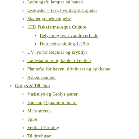
Ledningsfri lamper på batteri
Lyskæder – fest, hverdag & højtider
Skadedyrsbekæmpelse
LED Fiskefarme/Aqua Culture
Belysning over vandoverflade
Dyb nedsænkning 1-25m
UV lys for Reptiler og krybdyr
Ladestationer og kabler til elbiler
Plantefrø for haven, drivhuset og køkkenet
Arbejdslamper
Grolys & Tilbehør
Vækstlys og Grolys pærer
Samsung Quantum board
Microgreens
Spire
Vertical Farming
Til drivhuset