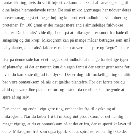
fantastisk ting, hvis du vil tilføje et velkomment skud af farve og smag til
dine lækre hjemmelavede retter. De små mikro grøntsager har udover deres
intense smag, også et meget højt og koncentreret indhold af vitaminer og
proteiner. Pr. 100 gram er der meget mere end i almindelige fuldvokse
planter. Du kan altså vide dig sikker på at mikrogrønt er sundt for både dine
smagsløg og din krop! Mikrogrønt kan på mange måder betragtes som små
babyplanter, de er altså falder et mellem at være en spire og “ægte”-plante.
Her på denne side har vi et meget stort indhold af mange forskellige typer
af plantefrø, så det er næsten kun din egen fantasi der sætter grænserne for
hvad du kan kaste dig ud i at dyrke. Der er dog lidt forskellige ting du altid
bør være opmærksom på når det gælder plantefrø. For det første bør du
altid opbevare dine plantefrø tørt og mørkt, da de ellers kan begynde at
spire af sig selv.
Den anden, og endnu vigtigere ting, omhandler frø til dyrkning af
mikrogrønt. Når du køber frø til mikrogrønt produktion, er det nemlig
meget vigtigt, at du er opmærksom på at det er frø, der er specifikt lavet til
dette. Mikrogrøntfrø, som også typisk kaldes spirefrø, er nemlig ikke det