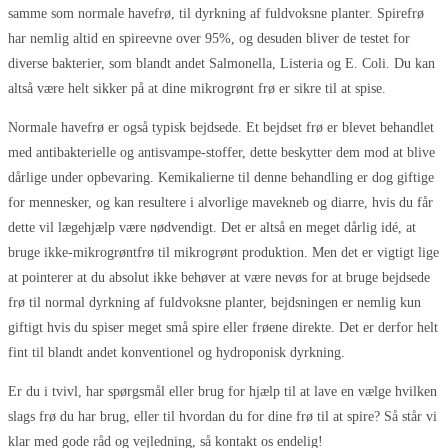
samme som normale havefrø, til dyrkning af fuldvoksne planter. Spirefrø
har nemlig altid en spireevne over 95%, og desuden bliver de testet for
diverse bakterier, som blandt andet Salmonella, Listeria og E. Coli. Du kan
altså være helt sikker på at dine mikrogrønt frø er sikre til at spise.
Normale havefrø er også typisk bejdsede. Et bejdset frø er blevet behandlet
med antibakterielle og antisvampe-stoffer, dette beskytter dem mod at blive
dårlige under opbevaring. Kemikalierne til denne behandling er dog giftige
for mennesker, og kan resultere i alvorlige mavekneb og diarre, hvis du får
dette vil lægehjælp være nødvendigt. Det er altså en meget dårlig idé, at
bruge ikke-mikrogrøntfrø til mikrogrønt produktion. Men det er vigtigt lige
at pointerer at du absolut ikke behøver at være nevøs for at bruge bejdsede
frø til normal dyrkning af fuldvoksne planter, bejdsningen er nemlig kun
giftigt hvis du spiser meget små spire eller frøene direkte. Det er derfor helt
fint til blandt andet konventionel og hydroponisk dyrkning.
Er du i tvivl, har spørgsmål eller brug for hjælp til at lave en vælge hvilken
slags frø du har brug, eller til hvordan du for dine frø til at spire? Så står vi
klar med gode råd og vejledning, så kontakt os endelig!