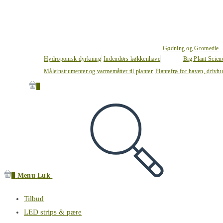
Gødning og Gromedie
Hydroponisk dyrkning
Indendørs køkkenhave
Big Plant Scie
Måleinstrumenter og varmemåtter til planter
Plantefrø for haven, drivh
0
0
Menu
Luk
Tilbud
LED strips & pære