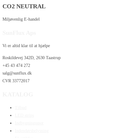
CO2 NEUTRAL
Miljøvenlig E-handel
SunFlux Aps
Vi er altid klar til at hjælpe
Roskildevej 342D, 2630 Taastrup
+45 43 474 272
salg@sunflux.dk
CVR 33772017
KATALOG
Tilbud
LED strips
Indbygningsspot
Indendørsbelysning