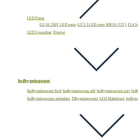
LED Pærer
GU10 230V LED pære
GU5.3 LED pære MR16 (12V)
E14 S
LED Lysstofrør
Diverse
Indbygningsspot
Indbygningsspot hvid
Indbygningsspot stål
Indbygningsspot sort
Ind
Indbygningsspots udendørs
Påbygningsspots
LED Møbelspot
Indbygn