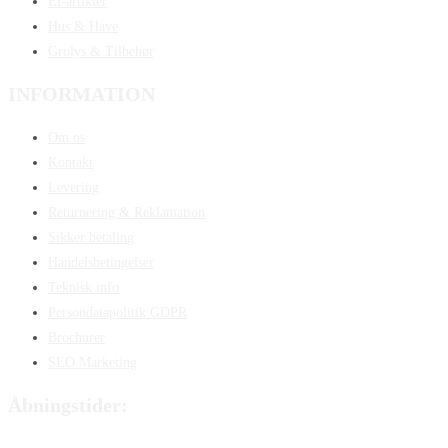
El-artikler
Hus & Have
Grolys & Tilbehør
INFORMATION
Om os
Kontakt
Levering
Returnering & Reklamation
Sikker betaling
Handelsbetingelser
Teknisk info
Persondatapolitik GDPR
Brochurer
SEO Marketing
Åbningstider: