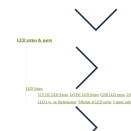
LED strips & pære
LED Strips
12V DC LED Strips
24VDC LED Strips
COB LED strips
23
LED Lys- og diodeskinner
Tilbehør til LED strips
5 meter rull