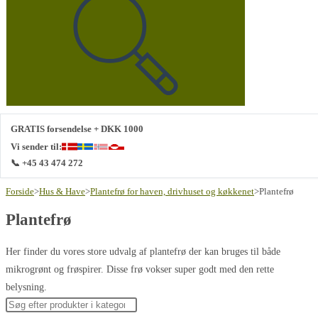
denne
hjemmeside
GRATIS forsendelse + DKK 1000
Vi sender til:
📞 +45 43 474 272
Forside
>
Hus & Have
>
Plantefrø for haven, drivhuset og køkkenet
>
Plantefrø
Plantefrø
Her finder du vores store udvalg af plantefrø der kan bruges til både
mikrogrønt og frøspirer. Disse frø vokser super godt med den rette
belysning.