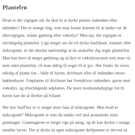
Plantefrø
Hvad er det vigtigste når du skal til at dyrke planter indendørs eller
udendørs? Der er mange ting, som man kunne komme til at tænke var de
allervigtigste, måske gødning eller vækstlys? Men nej, det vigtigste er
selvfølgelig plantefrø. Lige meget om du vil dyrke basilikum, tomater eller
mikrogrønt, er det absolut nødvendigt at du anskaffer dig nogle planterfrø.
Man kan have så meget gødining og så dyrt et vækstlyssystem som man vil,
men uden plantefrø, vil man aldrig få noget til at gro. Her finder du vores
udvalg af plante frø – både til haven, drivhuset eller til indendørs smart-
køkkenhaver. Frøplanter til drivhuset bør fremdrives indendørs, gerne med
vækstlys, og efterfølgende udplantes. De mere modstandsdygtige frø til
haven kan du så direkte på friland.
Her hos SunFlux er vi meget store fans af mikrogrønt. Men hvad er
mikrogrønt? Mikrogrønt er som du måske ved små aromatiske mini
grøntsager. Grøntsagerne er meget rige på smag, og de kan dyrkes i mange
smukke farver. Det at dyrke sit egen mikrogrønt derhjemme er derved en