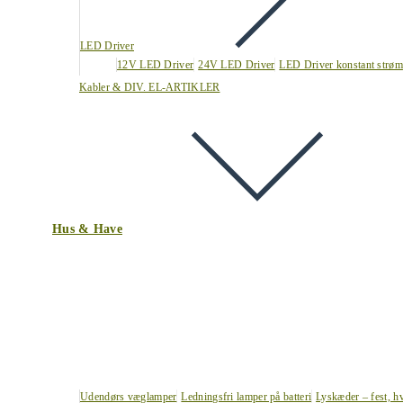
LED Driver
12V LED Driver
24V LED Driver
LED Driver konstant strøm
Kabler & DIV. EL-ARTIKLER
Hus & Have
Udendørs væglamper
Ledningsfri lamper på batteri
Lyskæder – fest, h