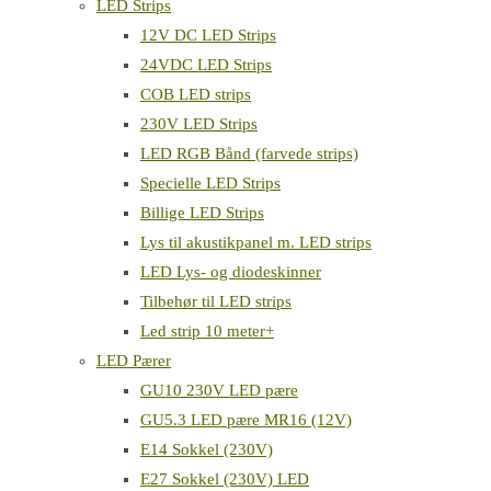
LED Strips
12V DC LED Strips
24VDC LED Strips
COB LED strips
230V LED Strips
LED RGB Bånd (farvede strips)
Specielle LED Strips
Billige LED Strips
Lys til akustikpanel m. LED strips
LED Lys- og diodeskinner
Tilbehør til LED strips
Led strip 10 meter+
LED Pærer
GU10 230V LED pære
GU5.3 LED pære MR16 (12V)
E14 Sokkel (230V)
E27 Sokkel (230V) LED