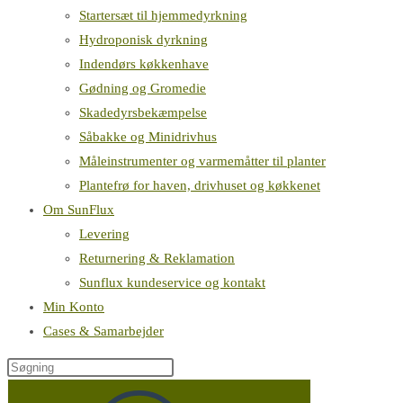
Startersæt til hjemmedyrkning
Hydroponisk dyrkning
Indendørs køkkenhave
Gødning og Gromedie
Skadedyrsbekæmpelse
Såbakke og Minidrivhus
Måleinstrumenter og varmemåtter til planter
Plantefrø for haven, drivhuset og køkkenet
Om SunFlux
Levering
Returnering & Reklamation
Sunflux kundeservice og kontakt
Min Konto
Cases & Samarbejder
Søg
på