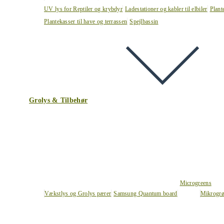
UV lys for Reptiler og krybdyr
Ladestationer og kabler til elbiler
Plant
Plantekasser til have og terrassen
Spejlbassin
Grolys & Tilbehør
Microgreens
Vækstlys og Grolys pærer
Samsung Quantum board
Mikrogrø