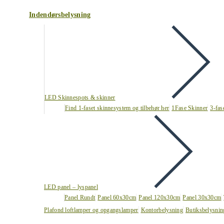
Indendørsbelysning
LED Skinnespots & skinner
Find 1-faset skinnesystem og tilbehør her
1Fase Skinner
3-fas
LED panel – lyspanel
Panel Rundt
Panel 60x30cm
Panel 120x30cm
Panel 30x30cm
Plafond loftlamper og opgangslamper
Kontorbelysning
Butiksbelysnin