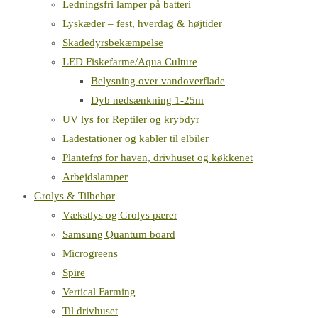
Ledningsfri lamper på batteri
Lyskæder – fest, hverdag & højtider
Skadedyrsbekæmpelse
LED Fiskefarme/Aqua Culture
Belysning over vandoverflade
Dyb nedsænkning 1-25m
UV lys for Reptiler og krybdyr
Ladestationer og kabler til elbiler
Plantefrø for haven, drivhuset og køkkenet
Arbejdslamper
Grolys & Tilbehør
Vækstlys og Grolys pærer
Samsung Quantum board
Microgreens
Spire
Vertical Farming
Til drivhuset