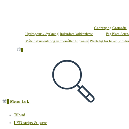
Gødning og Gromedie
Hydroponisk dyrkning
Indendørs køkkenhave
Big Plant Scie
Måleinstrumenter og varmemåtter til planter
Plantefrø for haven, drivh
0
0
Menu
Luk
Tilbud
LED strips & pære