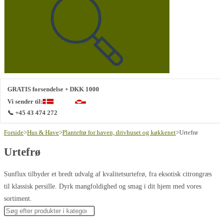
denne
hjemmeside
GRATIS forsendelse + DKK 1000
Vi sender til:
📞 +45 43 474 272
Forside
>
Hus & Have
>
Plantefrø for haven, drivhuset og køkkenet
>
Urtefrø
Urtefrø
Sunflux tilbyder et bredt udvalg af kvalitetsurtefrø, fra eksotisk citrongræs
til klassisk persille. Dyrk mangfoldighed og smag i dit hjem med vores
sortiment.