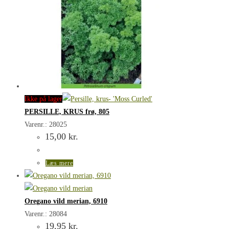
Ikke på lager
PERSILLE, KRUS frø, 805
Varenr.: 28025
15,00
kr.
Læs mere
Oregano vild merian, 6910
Varenr.: 28084
19,95
kr.