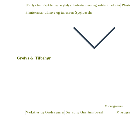
UV lys for Reptiler og krybdyr
Ladestationer og kabler til elbiler
Plant
Plantekasser til have og terrassen
Spejlbassin
Grolys & Tilbehør
Microgreens
Vækstlys og Grolys pærer
Samsung Quantum board
Mikrogrø