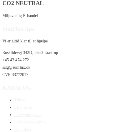
CO2 NEUTRAL
Miljøvenlig E-handel
SunFlux Aps
Vi er altid klar til at hjælpe
Roskildevej 342D, 2630 Taastrup
+45 43 474 272
salg@sunflux.dk
CVR 33772017
KATALOG
Tilbud
LED strips
Indbygningsspot
Indendørsbelysning
El-artikler