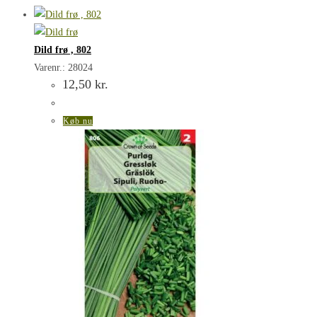
Dild frø , 802
Varenr.: 28024
12,50
kr.
Køb nu