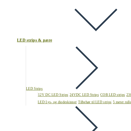
LED strips & pære
LED Strips
12V DC LED Strips
24VDC LED Strips
COB LED strips
23
LED Lys- og diodeskinner
Tilbehør til LED strips
5 meter rull