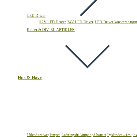
LED Driver
12V LED Driver
24V LED Driver
LED Driver konstant strøm
Kabler & DIV. EL-ARTIKLER
Hus & Have
Udendørs væglamper
Ledningsfri lamper på batteri
Lyskæder – fest, h