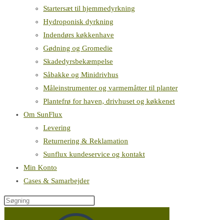
Startersæt til hjemmedyrkning
Hydroponisk dyrkning
Indendørs køkkenhave
Gødning og Gromedie
Skadedyrsbekæmpelse
Såbakke og Minidrivhus
Måleinstrumenter og varmemåtter til planter
Plantefrø for haven, drivhuset og køkkenet
Om SunFlux
Levering
Returnering & Reklamation
Sunflux kundeservice og kontakt
Min Konto
Cases & Samarbejder
Søg
på