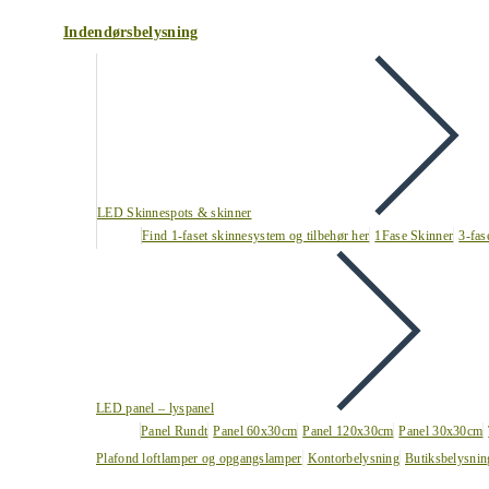
Indendørsbelysning
LED Skinnespots & skinner
Find 1-faset skinnesystem og tilbehør her
1Fase Skinner
3-fas
LED panel – lyspanel
Panel Rundt
Panel 60x30cm
Panel 120x30cm
Panel 30x30cm
Plafond loftlamper og opgangslamper
Kontorbelysning
Butiksbelysnin