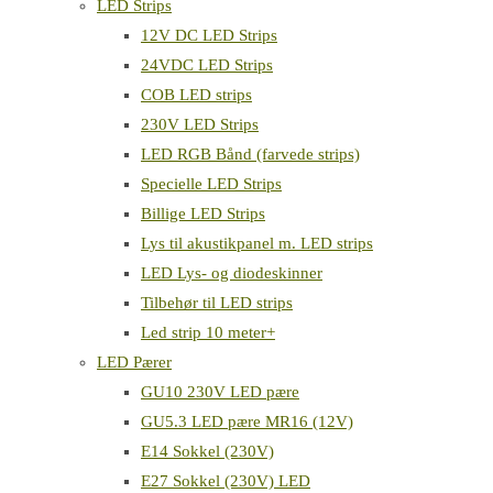
LED Strips
12V DC LED Strips
24VDC LED Strips
COB LED strips
230V LED Strips
LED RGB Bånd (farvede strips)
Specielle LED Strips
Billige LED Strips
Lys til akustikpanel m. LED strips
LED Lys- og diodeskinner
Tilbehør til LED strips
Led strip 10 meter+
LED Pærer
GU10 230V LED pære
GU5.3 LED pære MR16 (12V)
E14 Sokkel (230V)
E27 Sokkel (230V) LED