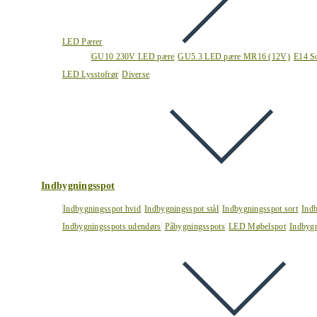
LED Pærer
GU10 230V LED pære
GU5.3 LED pære MR16 (12V)
E14 S
LED Lysstofrør
Diverse
Indbygningsspot
Indbygningsspot hvid
Indbygningsspot stål
Indbygningsspot sort
Ind
Indbygningsspots udendørs
Påbygningsspots
LED Møbelspot
Indbygn