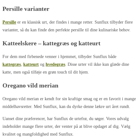
Persille varianter
Persille
er en klassisk urt, der findes i mange retter. Sunflux tilbyder flere
varianter, så du kan finde den perfekte persille til dine kulinariske behov.
Katteelskere – kattegræs og katteurt
For dem med firbenede venner i hjemmet, tilbyder Sunflux både
kattegræs
,
katteurt
og
hvedegræs
. Disse urter vil ikke kun glæde dine
katte, men også tilføje en grøn touch til dit hjem.
Oregano vild merian
Oregano vild merian er kendt for sin kraftige smag og er en favorit i mange
middelhavsretter. Med Sunflux, kan du dyrke denne lækre urt året rundt.
Uanset dine præferencer, har Sunflux de urtefrø, du søger. Vores udvalg
indeholder mange flere urter, der venter på at blive opdaget af dig. Vælg
kvalitet og mangfoldighed med Sunflux.