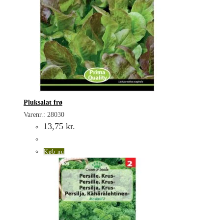
Pluksalat frø
Varenr.: 28030
13,75
kr.
Køb nu