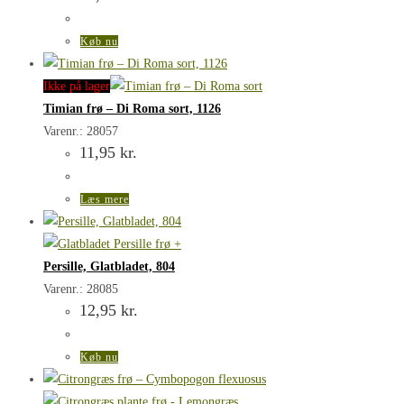
Køb nu
Ikke på lager
Timian frø – Di Roma sort, 1126
Varenr.: 28057
11,95
kr.
Læs mere
Persille, Glatbladet, 804
Varenr.: 28085
12,95
kr.
Køb nu