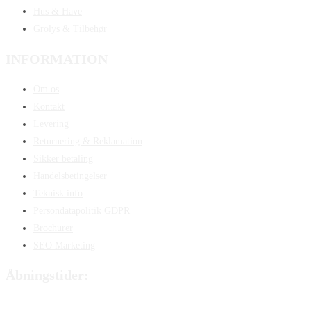
Hus & Have
Grolys & Tilbehør
INFORMATION
Om os
Kontakt
Levering
Returnering & Reklamation
Sikker betaling
Handelsbetingelser
Teknisk info
Persondatapolitik GDPR
Brochurer
SEO Marketing
Åbningstider:
Mandag:
8:00 – 15:00