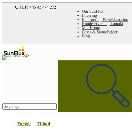
Spring
📞 TLF: +45 43 474 272
Om SunFlux
til
Levering
Returnering & Reklamation
indhold
Kundeservice og kontakt
Min Konto
Cases & Samarbejder
Blog
Søg
på
denne
hjemmeside
Indsend
søgning
Forside
Tilbud