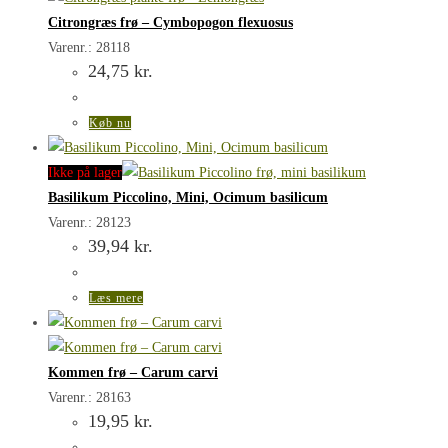
Citrongræs frø – Cymbopogon flexuosus
Varenr.: 28118
24,75
kr.
Køb nu
Ikke på lager
Basilikum Piccolino, Mini, Ocimum basilicum
Varenr.: 28123
39,94
kr.
Læs mere
Kommen frø – Carum carvi
Varenr.: 28163
19,95
kr.