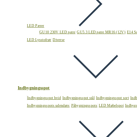
LED Pærer
GU10 230V LED pære
GU5.3 LED pære MR16 (12V)
E14 S
LED Lysstofrør
Diverse
Indbygningsspot
Indbygningsspot hvid
Indbygningsspot stål
Indbygningsspot sort
Ind
Indbygningsspots udendørs
Påbygningsspots
LED Møbelspot
Indbygn