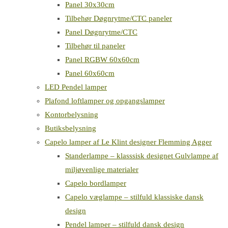
Panel 30x30cm
Tilbehør Døgnrytme/CTC paneler
Panel Døgnrytme/CTC
Tilbehør til paneler
Panel RGBW 60x60cm
Panel 60x60cm
LED Pendel lamper
Plafond loftlamper og opgangslamper
Kontorbelysning
Butiksbelysning
Capelo lamper af Le Klint designer Flemming Agger
Standerlampe – klasssisk designet Gulvlampe af
miljøvenlige materialer
Capelo bordlamper
Capelo væglampe – stilfuld klassiske dansk
design
Pendel lamper – stilfuld dansk design