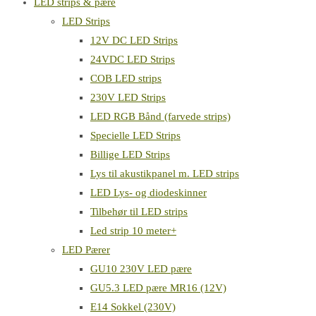
LED strips & pære
LED Strips
12V DC LED Strips
24VDC LED Strips
COB LED strips
230V LED Strips
LED RGB Bånd (farvede strips)
Specielle LED Strips
Billige LED Strips
Lys til akustikpanel m. LED strips
LED Lys- og diodeskinner
Tilbehør til LED strips
Led strip 10 meter+
LED Pærer
GU10 230V LED pære
GU5.3 LED pære MR16 (12V)
E14 Sokkel (230V)