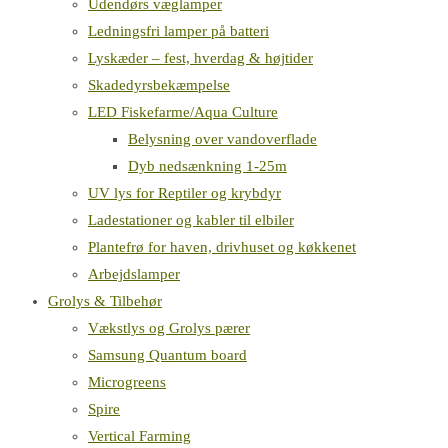
Udendørs væglamper
Ledningsfri lamper på batteri
Lyskæder – fest, hverdag & højtider
Skadedyrsbekæmpelse
LED Fiskefarme/Aqua Culture
Belysning over vandoverflade
Dyb nedsænkning 1-25m
UV lys for Reptiler og krybdyr
Ladestationer og kabler til elbiler
Plantefrø for haven, drivhuset og køkkenet
Arbejdslamper
Grolys & Tilbehør
Vækstlys og Grolys pærer
Samsung Quantum board
Microgreens
Spire
Vertical Farming