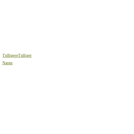
Tidligere
Tidliger
Næste