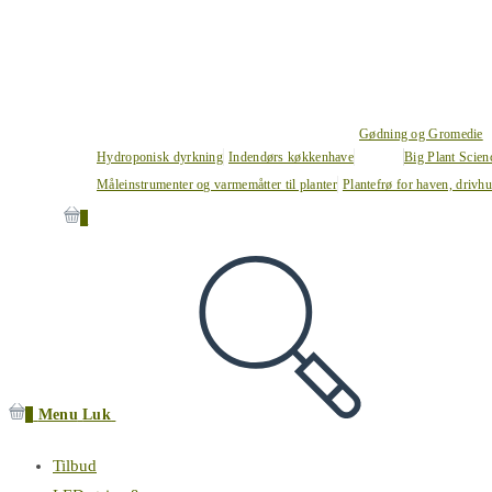
Gødning og Gromedie
Hydroponisk dyrkning
Indendørs køkkenhave
Big Plant Scie
Måleinstrumenter og varmemåtter til planter
Plantefrø for haven, drivh
0
0
Menu
Luk
Tilbud