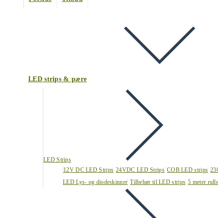
LED strips & pære
LED Strips
12V DC LED Strips
24VDC LED Strips
COB LED strips
23
LED Lys- og diodeskinner
Tilbehør til LED strips
5 meter rull