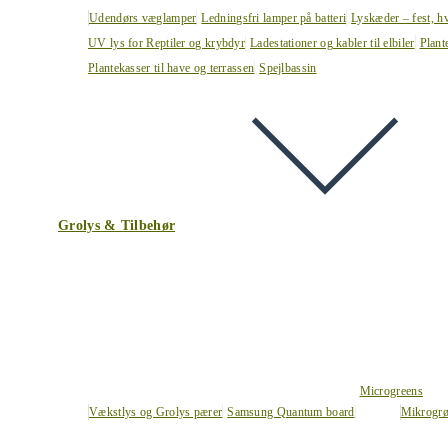
Udendørs væglamper
Ledningsfri lamper på batteri
Lyskæder – fest, h
UV lys for Reptiler og krybdyr
Ladestationer og kabler til elbiler
Plant
Plantekasser til have og terrassen
Spejlbassin
Grolys & Tilbehør
Microgreens
Vækstlys og Grolys pærer
Samsung Quantum board
Mikrogrø