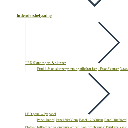
Indendørsbelysning
LED Skinnespots & skinner
Find 1-faset skinnesystem og tilbehør her
1Fase Skinner
3-fas
LED panel – lyspanel
Panel Rundt
Panel 60x30cm
Panel 120x30cm
Panel 30x30cm
Plafond loftlamper og opgangslamper
Kontorbelysning
Butiksbelysnin