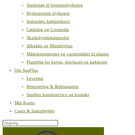
Startersæt til hjemmedyrkning
Hydroponisk dyrkning
Indendørs køkkenhave
Gødning og Gromedie
Skadedyrsbekæmpelse
Såbakke og Minidrivhus
Måleinstrumenter og varmemåtter til planter
Plantefrø for haven, drivhuset og køkkenet
Om SunFlux
Levering
Returnering & Reklamation
Sunflux kundeservice og kontakt
Min Konto
Cases & Samarbejder
Søg
på