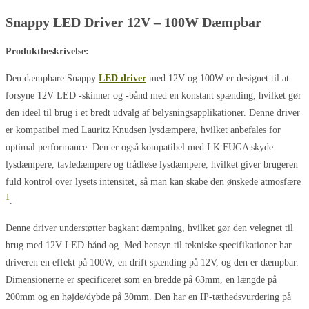
Snappy LED Driver 12V – 100W Dæmpbar
Produktbeskrivelse:
Den dæmpbare Snappy
LED driver
med 12V og 100W er designet til at
forsyne 12V LED -skinner og -bånd med en konstant spænding, hvilket gør
den ideel til brug i et bredt udvalg af belysningsapplikationer. Denne driver
er kompatibel med Lauritz Knudsen lysdæmpere, hvilket anbefales for
optimal performance​
​. Den er også kompatibel med LK FUGA skyde
lysdæmpere, tavledæmpere og trådløse lysdæmpere, hvilket giver brugeren
fuld kontrol over lysets intensitet, så man kan skabe den ønskede atmosfære​
1
​.
Denne driver understøtter bagkant dæmpning, hvilket gør den velegnet til
brug med 12V LED-bånd og. Med hensyn til tekniske specifikationer har
driveren en effekt på 100W, en drift spænding på 12V, og den er dæmpbar.
Dimensionerne er specificeret som en bredde på 63mm, en længde på
200mm og en højde/dybde på 30mm. Den har en IP-tæthedsvurdering på