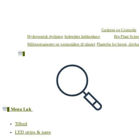
Gødning og Gromedie
Hydroponisk dyrkning
Indendørs køkkenhave
Big Plant Scie
Måleinstrumenter og varmemåtter til planter
Plantefrø for haven, drivh
0
0
Menu
Luk
Tilbud
LED strips & pære