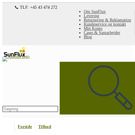
Spring
📞 TLF: +45 43 474 272
Om SunFlux
til
Levering
Returnering & Reklamation
indhold
Kundeservice og kontakt
Min Konto
Cases & Samarbejder
Blog
Søg
på
denne
hjemmeside
Indsend
søgning
Forside
Tilbud