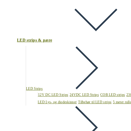
LED strips & pære
LED Strips
12V DC LED Strips
24VDC LED Strips
COB LED strips
23
LED Lys- og diodeskinner
Tilbehør til LED strips
5 meter rull