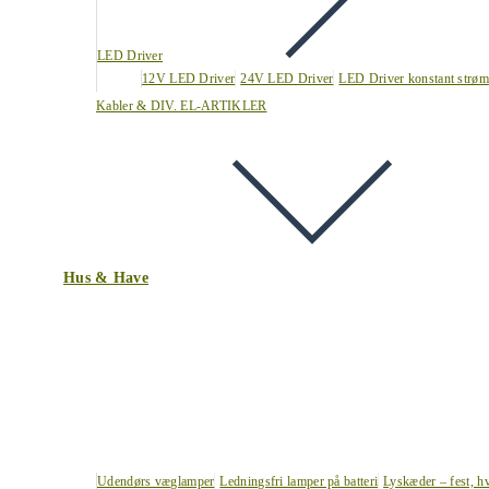
LED Driver
12V LED Driver
24V LED Driver
LED Driver konstant strøm
Kabler & DIV. EL-ARTIKLER
Hus & Have
Udendørs væglamper
Ledningsfri lamper på batteri
Lyskæder – fest, h