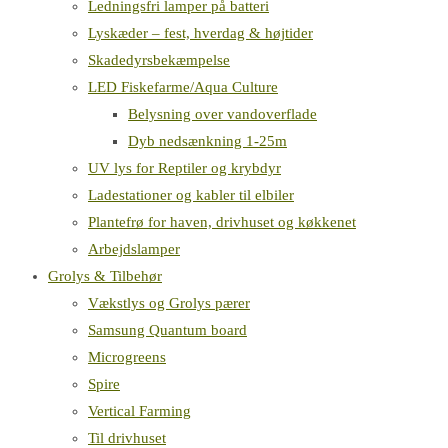
Ledningsfri lamper på batteri
Lyskæder – fest, hverdag & højtider
Skadedyrsbekæmpelse
LED Fiskefarme/Aqua Culture
Belysning over vandoverflade
Dyb nedsænkning 1-25m
UV lys for Reptiler og krybdyr
Ladestationer og kabler til elbiler
Plantefrø for haven, drivhuset og køkkenet
Arbejdslamper
Grolys & Tilbehør
Vækstlys og Grolys pærer
Samsung Quantum board
Microgreens
Spire
Vertical Farming
Til drivhuset