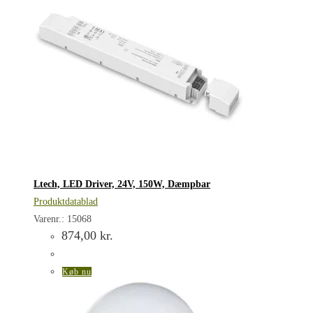
Ltech, LED Driver, 24V, 150W, Dæmpbar
Produktdatablad
Varenr.: 15068
874,00
kr.
Køb nu