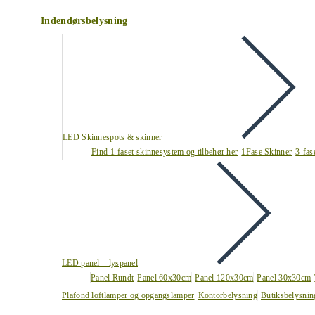
Indendørsbelysning
LED Skinnespots & skinner
Find 1-faset skinnesystem og tilbehør her
1Fase Skinner
3-fas
LED panel – lyspanel
Panel Rundt
Panel 60x30cm
Panel 120x30cm
Panel 30x30cm
Plafond loftlamper og opgangslamper
Kontorbelysning
Butiksbelysnin