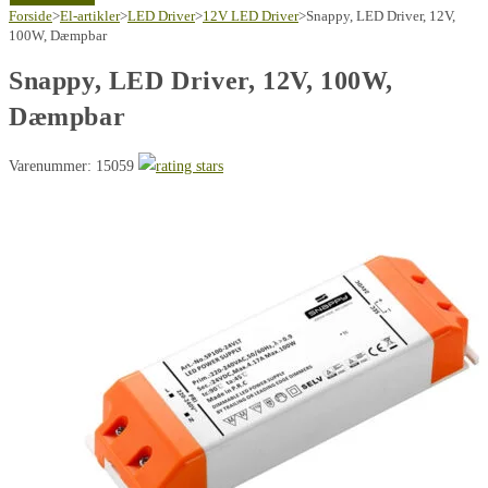
Driver,
Forside
>
El-artikler
>
LED Driver
>
12V LED Driver
>
Snappy, LED Driver, 12V,
12V,
100W, Dæmpbar
100W,
Snappy, LED Driver, 12V, 100W,
Dæmpbar
Dæmpbar
antal
Varenummer: 15059