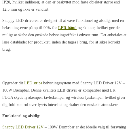
IP20, hvilket indikerer, at den er beskyttet mod faste objekter større end
12,5 mm og ikke er vandtæt​​.
Snappy LED-driveren er designet til at være funktionel og alsidig, med en
belastningsevne på op til 90% for
LED-bånd
og skinner, hvilket gør det
muligt at skabe den ønskede belysningseffekt i ethvert rum​​. Det anbefales at
læse databladet for produktet, inden det tages i brug, for at sikre korrekt
brug.
Opgrader dit
LED strips
belysningssystem med Snappy LED Driver 12V –
100W Dæmpbar. Denne kvalitets
LED driver
er kompatibel med LK
FUGA skyde lysdæmper, tavledæmper og wireless lysdæmper, hvilket giver
dig fuld kontrol over lysets intensitet og skaber den ønskede atmosfære.
Funktionel og alsidig:
Snappy LED Driver 12V
– 100W Dæmpbar er det ideelle valg til forsyning