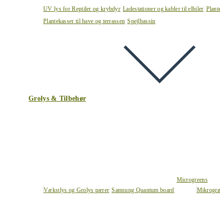
UV lys for Reptiler og krybdyr
Ladestationer og kabler til elbiler
Plant
Plantekasser til have og terrassen
Spejlbassin
Grolys & Tilbehør
Microgreens
Vækstlys og Grolys pærer
Samsung Quantum board
Mikrogrø