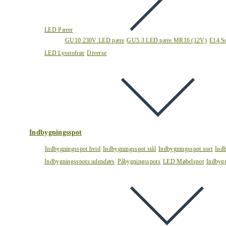
LED Pærer
GU10 230V LED pære
GU5.3 LED pære MR16 (12V)
E14 S
LED Lysstofrør
Diverse
Indbygningsspot
Indbygningsspot hvid
Indbygningsspot stål
Indbygningsspot sort
Ind
Indbygningsspots udendørs
Påbygningsspots
LED Møbelspot
Indbygn