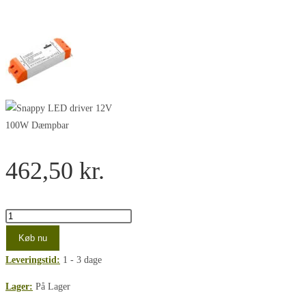
462,50
kr.
Snappy,
LED
Køb nu
Driver,
Leveringstid:
1 - 3 dage
12V,
100W,
Lager:
På Lager
Dæmpbar