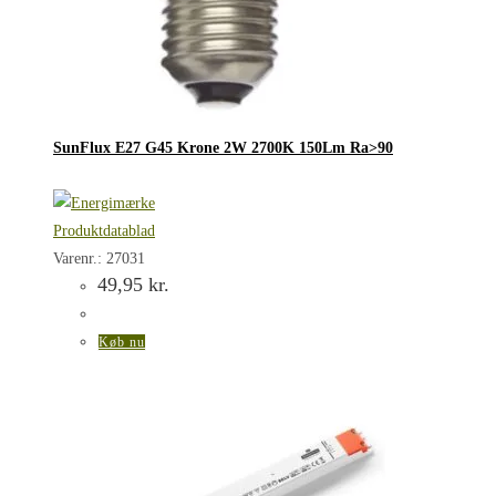
SunFlux E27 G45 Krone 2W 2700K 150Lm Ra>90
Produktdatablad
Varenr.: 27031
49,95
kr.
Køb nu