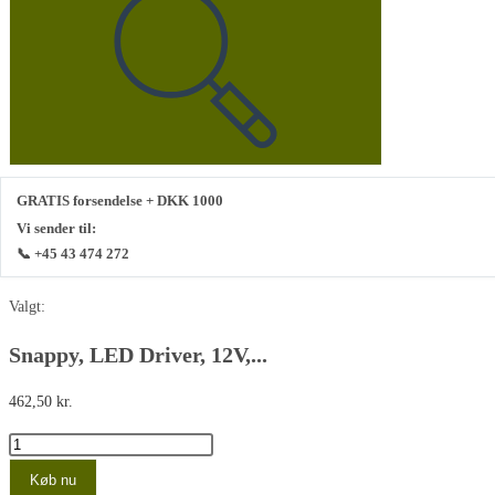
denne
hjemmeside
GRATIS forsendelse + DKK 1000
Vi sender til:
📞 +45 43 474 272
Valgt:
Snappy, LED Driver, 12V,...
462,50
kr.
Snappy,
LED
Køb nu