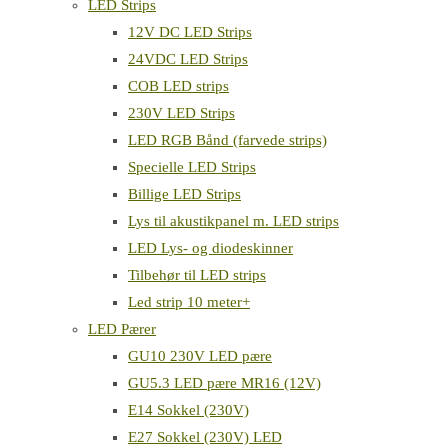
LED Strips
12V DC LED Strips
24VDC LED Strips
COB LED strips
230V LED Strips
LED RGB Bånd (farvede strips)
Specielle LED Strips
Billige LED Strips
Lys til akustikpanel m. LED strips
LED Lys- og diodeskinner
Tilbehør til LED strips
Led strip 10 meter+
LED Pærer
GU10 230V LED pære
GU5.3 LED pære MR16 (12V)
E14 Sokkel (230V)
E27 Sokkel (230V) LED