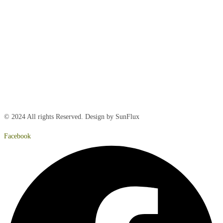
Mandag:
8:00 – 15:00
Tirsdag:
8:00 – 15:00
Onsdag:
8:00 – 15:00
Torsdag:
8:00 – 15:00
Fredag:
8.00 – 14:40
Lørdag:
Lukket
Søndag:
Lukket
© 2024 All rights Reserved. Design by SunFlux
Facebook