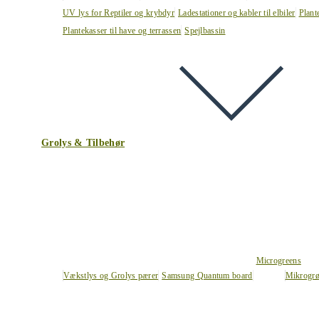
UV lys for Reptiler og krybdyr
Ladestationer og kabler til elbiler
Plant
Plantekasser til have og terrassen
Spejlbassin
Grolys & Tilbehør
Microgreens
Vækstlys og Grolys pærer
Samsung Quantum board
Mikrogrø