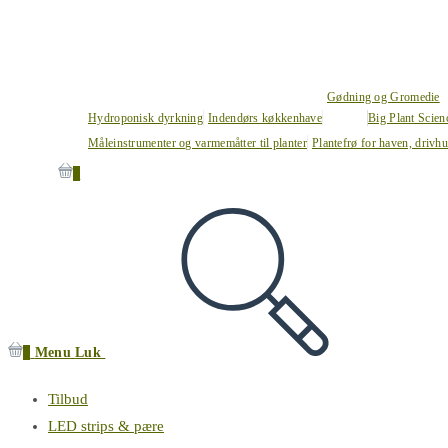
Gødning og Gromedie
Hydroponisk dyrkning
Indendørs køkkenhave
Big Plant Scie
Måleinstrumenter og varmemåtter til planter
Plantefrø for haven, drivh
0
0
Menu
Luk
Tilbud
LED strips & pære