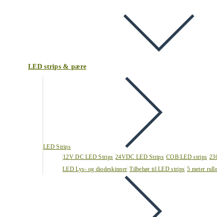
LED strips & pære
LED Strips
12V DC LED Strips
24VDC LED Strips
COB LED strips
23
LED Lys- og diodeskinner
Tilbehør til LED strips
5 meter rull