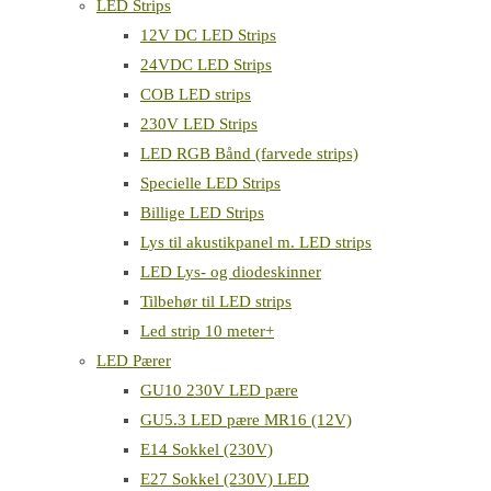
LED Strips
12V DC LED Strips
24VDC LED Strips
COB LED strips
230V LED Strips
LED RGB Bånd (farvede strips)
Specielle LED Strips
Billige LED Strips
Lys til akustikpanel m. LED strips
LED Lys- og diodeskinner
Tilbehør til LED strips
Led strip 10 meter+
LED Pærer
GU10 230V LED pære
GU5.3 LED pære MR16 (12V)
E14 Sokkel (230V)
E27 Sokkel (230V) LED