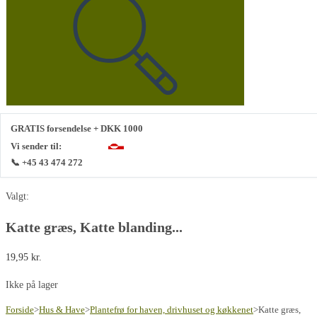
denne
hjemmeside
GRATIS forsendelse + DKK 1000
Vi sender til:
📞 +45 43 474 272
Valgt:
Katte græs, Katte blanding...
19,95
kr.
Ikke på lager
Forside
>
Hus & Have
>
Plantefrø for haven, drivhuset og køkkenet
>
Katte græs,