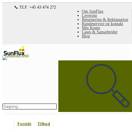
Spring
📞 TLF: +45 43 474 272
Om SunFlux
til
Levering
Returnering & Reklamation
indhold
Kundeservice og kontakt
Min Konto
Cases & Samarbejder
Blog
Søg
på
denne
hjemmeside
Indsend
søgning
Forside
Tilbud