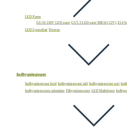
LED Pærer
GU10 230V LED pære
GU5.3 LED pære MR16 (12V)
E14 S
LED Lysstofrør
Diverse
Indbygningsspot
Indbygningsspot hvid
Indbygningsspot stål
Indbygningsspot sort
Ind
Indbygningsspots udendørs
Påbygningsspots
LED Møbelspot
Indbygn