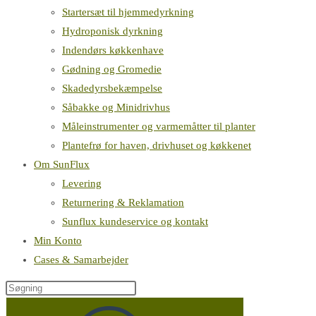
Startersæt til hjemmedyrkning
Hydroponisk dyrkning
Indendørs køkkenhave
Gødning og Gromedie
Skadedyrsbekæmpelse
Såbakke og Minidrivhus
Måleinstrumenter og varmemåtter til planter
Plantefrø for haven, drivhuset og køkkenet
Om SunFlux
Levering
Returnering & Reklamation
Sunflux kundeservice og kontakt
Min Konto
Cases & Samarbejder
Søg
på