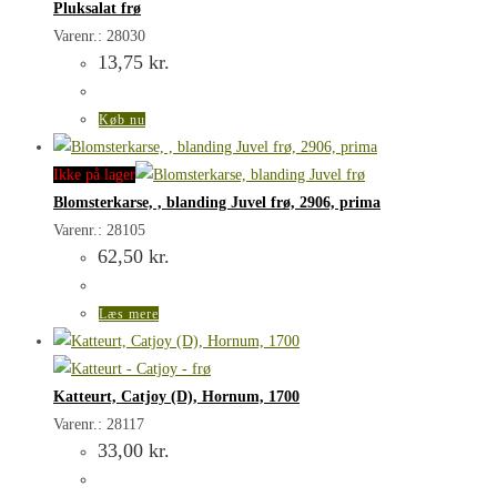
Pluksalat frø
Varenr.: 28030
13,75
kr.
Køb nu
Ikke på lager
Blomsterkarse, , blanding Juvel frø, 2906, prima
Varenr.: 28105
62,50
kr.
Læs mere
Katteurt, Catjoy (D), Hornum, 1700
Varenr.: 28117
33,00
kr.