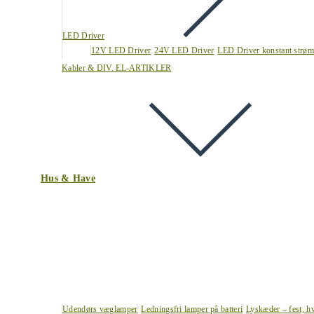
LED Driver
12V LED Driver
24V LED Driver
LED Driver konstant strøm
Kabler & DIV. EL-ARTIKLER
Hus & Have
Udendørs væglamper
Ledningsfri lamper på batteri
Lyskæder – fest, h