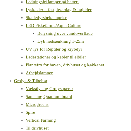
Ledningsfri lamper på batteri
Lyskæder – fest, hverdag & højtider
Skadedyrsbekæmpelse
LED Fiskefarme/Aqua Culture
Belysning over vandoverflade
Dyb nedsænkning 1-25m
UV lys for Reptiler og krybdyr
Ladestationer og kabler til elbiler
Plantefrø for haven, drivhuset og køkkenet
Arbejdslamper
Grolys & Tilbehør
Vækstlys og Grolys pærer
Samsung Quantum board
Microgreens
Spire
Vertical Farming
Til drivhuset