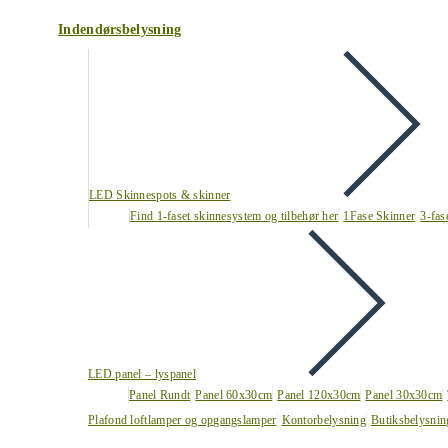
Indendørsbelysning
LED Skinnespots & skinner
Find 1-faset skinnesystem og tilbehør her
1Fase Skinner
3-fas
LED panel – lyspanel
Panel Rundt
Panel 60x30cm
Panel 120x30cm
Panel 30x30cm
Plafond loftlamper og opgangslamper
Kontorbelysning
Butiksbelysnin