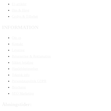
El-artikler
Hus & Have
Grolys & Tilbehør
INFORMATION
Om os
Kontakt
Levering
Returnering & Reklamation
Sikker betaling
Handelsbetingelser
Teknisk info
Persondatapolitik GDPR
Brochurer
SEO Marketing
Åbningstider: