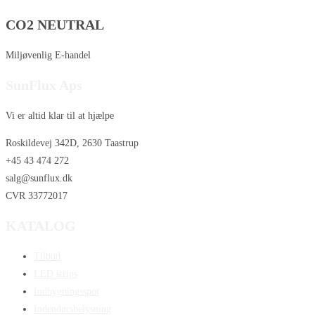
CO2 NEUTRAL
Miljøvenlig E-handel
SunFlux Aps
Vi er altid klar til at hjælpe
Roskildevej 342D, 2630 Taastrup
+45 43 474 272
salg@sunflux.dk
CVR 33772017
KATALOG
Tilbud
LED strips
Indbygningsspot
Indendørsbelysning