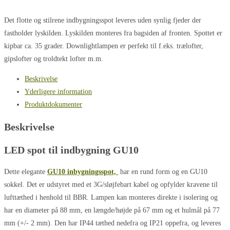
antal
Det flotte og stilrene indbygningsspot leveres uden synlig fjeder der
fastholder lyskilden. Lyskilden monteres fra bagsiden af fronten. Spottet er
kipbar ca. 35 grader. Downlightlampen er perfekt til f.eks. trælofter,
gipslofter og troldtekt lofter m.m.
Beskrivelse
Yderligere information
Produktdokumenter
Beskrivelse
LED spot til indbygning GU10
Dette elegante
GU10 inbygningsspot,
har en rund form og en GU10
sokkel. Det er udstyret med et 3G/sløjfebart kabel og opfylder kravene til
lufttæthed i henhold til BBR. Lampen kan monteres direkte i isolering og
har en diameter på 88 mm, en længde/højde på 67 mm og et hulmål på 77
mm (+/- 2 mm). Den har IP44 tæthed nedefra og IP21 oppefra, og leveres