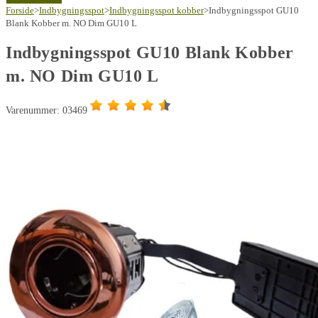
Blank
Forside
>
Indbygningsspot
>
Indbygningsspot kobber
>
Indbygningsspot GU10
Kobber
Blank Kobber m. NO Dim GU10 L
m.
Indbygningsspot GU10 Blank Kobber
NO
m. NO Dim GU10 L
Dim
GU10
L
Varenummer: 03469
antal