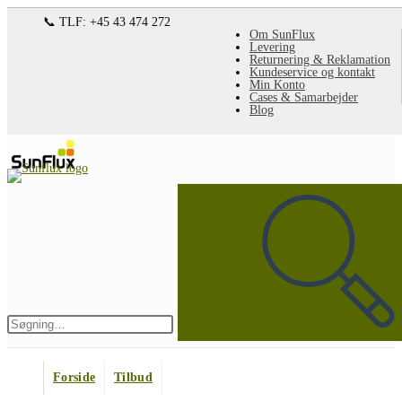
Spring
📞 TLF: +45 43 474 272
Om SunFlux
til
Levering
Returnering & Reklamation
indhold
Kundeservice og kontakt
Min Konto
Cases & Samarbejder
Blog
Søg
på
denne
hjemmeside
Indsend
søgning
Forside
Tilbud