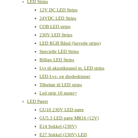
LED Strips
12V DC LED Strips
24VDC LED Strips
COB LED strips
230V LED Strips
LED RGB Bånd (farvede strips)
Specielle LED Strips
Billige LED Strips
Lys til akustikpanel m. LED strips
LED Lys- og diodeskinner
Tilbehør til LED strips
Led strip 10 meter+
LED Pærer
GU10 230V LED pære
GU5.3 LED pære MR16 (12V)
E14 Sokkel (230V)
E27 Sokkel (230V) LED