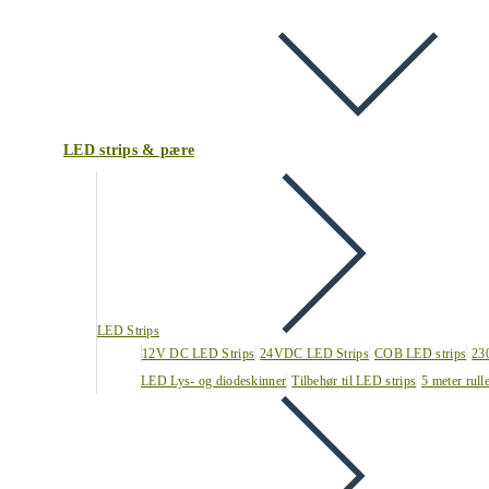
LED strips & pære
LED Strips
12V DC LED Strips
24VDC LED Strips
COB LED strips
23
LED Lys- og diodeskinner
Tilbehør til LED strips
5 meter rull