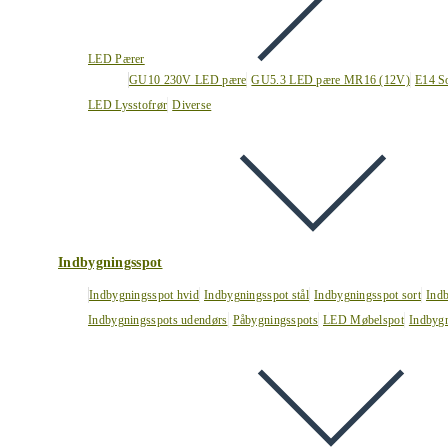
LED Pærer
GU10 230V LED pære
GU5.3 LED pære MR16 (12V)
E14 S
LED Lysstofrør
Diverse
Indbygningsspot
Indbygningsspot hvid
Indbygningsspot stål
Indbygningsspot sort
Ind
Indbygningsspots udendørs
Påbygningsspots
LED Møbelspot
Indbygn