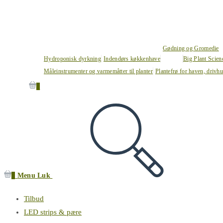
Gødning og Gromedie
Hydroponisk dyrkning
Indendørs køkkenhave
Big Plant Scie
Måleinstrumenter og varmemåtter til planter
Plantefrø for haven, drivh
0
0
Menu
Luk
Tilbud
LED strips & pære