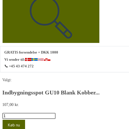
denne
hjemmeside
GRATIS forsendelse + DKK 1000
Vi sender til:
📞 +45 43 474 272
Valgt:
Indbygningsspot GU10 Blank Kobber...
107,00
kr.
Indbygningsspot
GU10
Køb nu