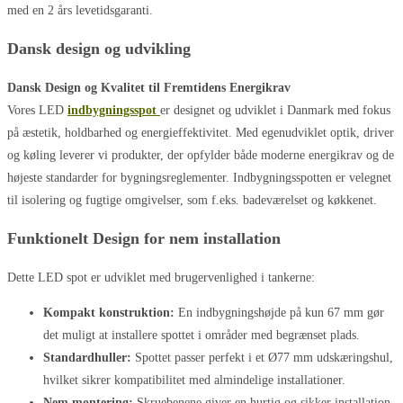
med en 2 års levetidsgaranti.
Dansk design og udvikling
Dansk Design og Kvalitet til Fremtidens Energikrav
Vores LED
indbygningsspot
er designet og udviklet i Danmark med fokus
på æstetik, holdbarhed og energieffektivitet. Med egenudviklet optik, driver
og køling leverer vi produkter, der opfylder både moderne energikrav og de
højeste standarder for bygningsreglementer. Indbygningsspotten er velegnet
til isolering og fugtige omgivelser, som f.eks. badeværelset og køkkenet.
Funktionelt Design for nem installation
Dette LED spot er udviklet med brugervenlighed i tankerne:
Kompakt konstruktion:
En indbygningshøjde på kun 67 mm gør
det muligt at installere spottet i områder med begrænset plads.
Standardhuller:
Spottet passer perfekt i et Ø77 mm udskæringshul,
hvilket sikrer kompatibilitet med almindelige installationer.
Nem montering:
Skruebenene giver en hurtig og sikker installation,