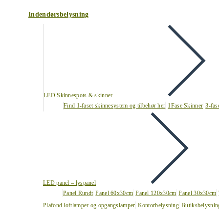
Indendørsbelysning
LED Skinnespots & skinner
Find 1-faset skinnesystem og tilbehør her
1Fase Skinner
3-fas
LED panel – lyspanel
Panel Rundt
Panel 60x30cm
Panel 120x30cm
Panel 30x30cm
Plafond loftlamper og opgangslamper
Kontorbelysning
Butiksbelysnin