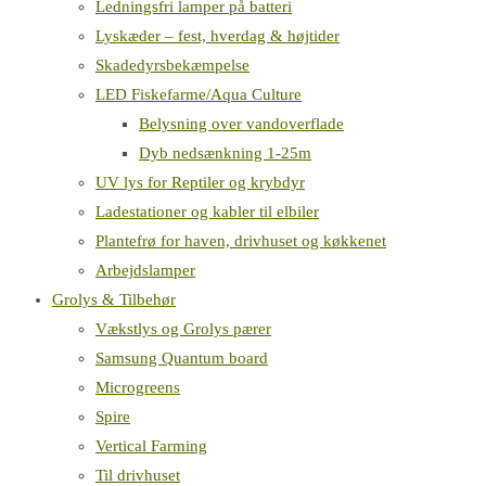
Ledningsfri lamper på batteri
Lyskæder – fest, hverdag & højtider
Skadedyrsbekæmpelse
LED Fiskefarme/Aqua Culture
Belysning over vandoverflade
Dyb nedsænkning 1-25m
UV lys for Reptiler og krybdyr
Ladestationer og kabler til elbiler
Plantefrø for haven, drivhuset og køkkenet
Arbejdslamper
Grolys & Tilbehør
Vækstlys og Grolys pærer
Samsung Quantum board
Microgreens
Spire
Vertical Farming
Til drivhuset