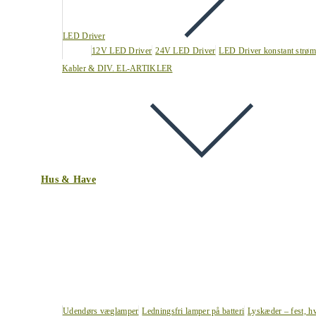
LED Driver
12V LED Driver
24V LED Driver
LED Driver konstant strøm
Kabler & DIV. EL-ARTIKLER
Hus & Have
Udendørs væglamper
Ledningsfri lamper på batteri
Lyskæder – fest, h