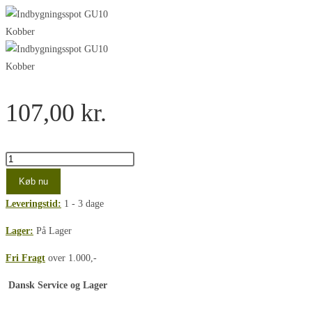
107,00
kr.
Indbygningsspot
GU10
Køb nu
Blank
Leveringstid:
1 - 3 dage
Kobber
m.
Lager:
På Lager
NO
Fri Fragt
over 1.000,-
Dim
GU10
Dansk Service og Lager
L