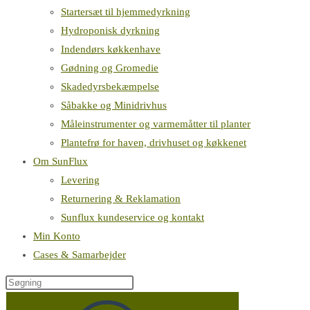
Startersæt til hjemmedyrkning
Hydroponisk dyrkning
Indendørs køkkenhave
Gødning og Gromedie
Skadedyrsbekæmpelse
Såbakke og Minidrivhus
Måleinstrumenter og varmemåtter til planter
Plantefrø for haven, drivhuset og køkkenet
Om SunFlux
Levering
Returnering & Reklamation
Sunflux kundeservice og kontakt
Min Konto
Cases & Samarbejder
Søg
på