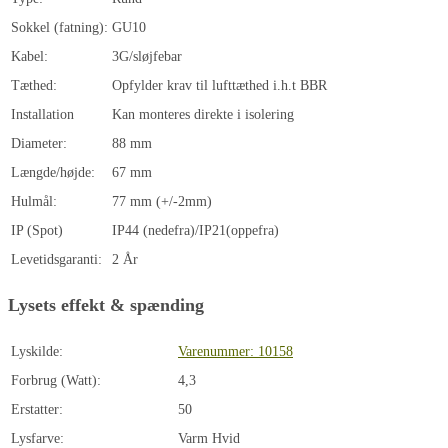
Sokkel (fatning):
GU10
Kabel:
3G/sløjfebar
Tæthed:
Opfylder krav til lufttæthed i.h.t BBR
Installation
Kan monteres direkte i isolering
Diameter:
88 mm
Længde/højde:
67 mm
Hulmål:
77 mm (+/-2mm)
IP (Spot)
IP44 (nedefra)/IP21(oppefra)
Levetidsgaranti:
2 År
Lysets effekt & spænding
Lyskilde:
Varenummer: 10158
Forbrug (Watt):
4,3
Erstatter:
50
Lysfarve:
Varm Hvid