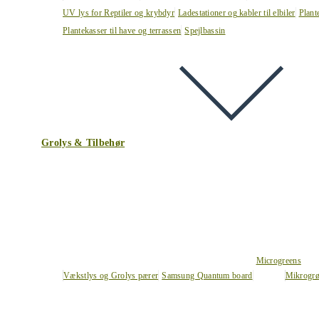
UV lys for Reptiler og krybdyr
Ladestationer og kabler til elbiler
Plant
Plantekasser til have og terrassen
Spejlbassin
Grolys & Tilbehør
Microgreens
Vækstlys og Grolys pærer
Samsung Quantum board
Mikrogrø