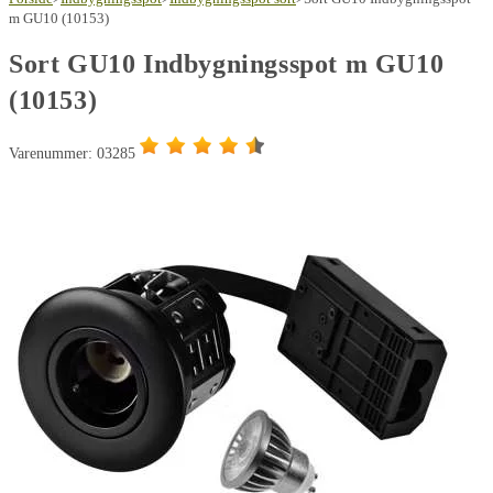
m
m GU10 (10153)
GU10
Sort GU10 Indbygningsspot m GU10
(10153)
(10153)
antal
Varenummer: 03285