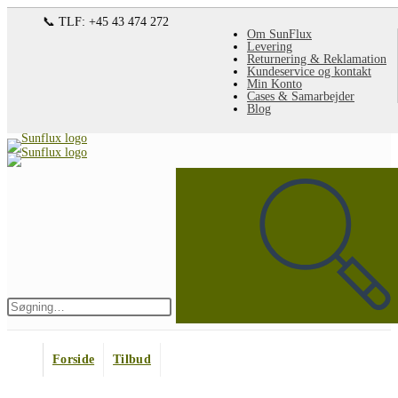
Spring
📞 TLF: +45 43 474 272
Om SunFlux
til
Levering
Returnering & Reklamation
indhold
Kundeservice og kontakt
Min Konto
Cases & Samarbejder
Blog
Søg
på
denne
hjemmeside
Indsend
søgning
Forside
Tilbud