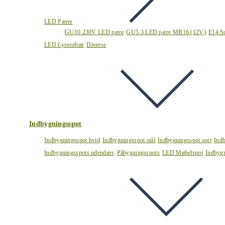
LED Pærer
GU10 230V LED pære
GU5.3 LED pære MR16 (12V)
E14 S
LED Lysstofrør
Diverse
Indbygningsspot
Indbygningsspot hvid
Indbygningsspot stål
Indbygningsspot sort
Ind
Indbygningsspots udendørs
Påbygningsspots
LED Møbelspot
Indbygn