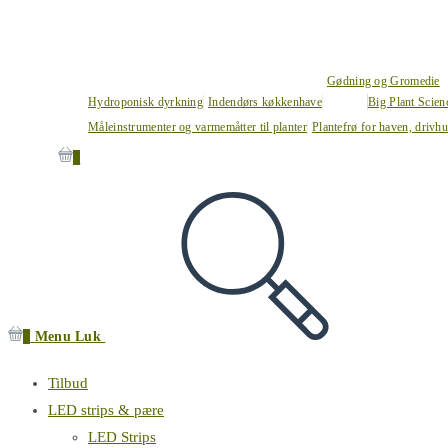
Gødning og Gromedie
Hydroponisk dyrkning
Indendørs køkkenhave
Big Plant Scie
Måleinstrumenter og varmemåtter til planter
Plantefrø for haven, drivh
0
0
Menu
Luk
Tilbud
LED strips & pære
LED Strips