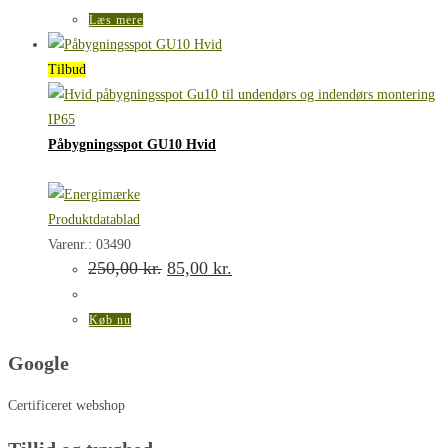
Læs mere
Tilbud
Påbygningsspot GU10 Hvid
Produktdatablad
Varenr.: 03490
Den
Den
250,00
kr.
85,00
kr.
oprindelige
aktuelle
pris
pris
var:
er:
Køb nu
250,00 kr..
85,00 kr..
Google
Certificeret webshop