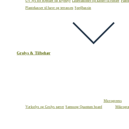
UV lys for Reptiler og krybdyr
Ladestationer og kabler til elbiler
Plant
Plantekasser til have og terrassen
Spejlbassin
Grolys & Tilbehør
Microgreens
Vækstlys og Grolys pærer
Samsung Quantum board
Mikrogrø