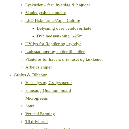
Lyskæder – fest, hverdag & højtider
Skadedyrsbekæmpelse
LED Fiskefarme/Aqua Culture
Belysning over vandoverflade
Dyb nedsænkning 1-25m
UV lys for Reptiler og krybdyr
Ladestationer og kabler til elbiler
Plantefrø for haven, drivhuset og køkkenet
Arbejdslamper
Grolys & Tilbehør
Vækstlys og Grolys pærer
Samsung Quantum board
Microgreens
Spire
Vertical Farming
Til drivhuset