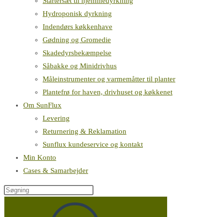
Startersæt til hjemmedyrkning
Hydroponisk dyrkning
Indendørs køkkenhave
Gødning og Gromedie
Skadedyrsbekæmpelse
Såbakke og Minidrivhus
Måleinstrumenter og varmemåtter til planter
Plantefrø for haven, drivhuset og køkkenet
Om SunFlux
Levering
Returnering & Reklamation
Sunflux kundeservice og kontakt
Min Konto
Cases & Samarbejder
Søg
på
denne