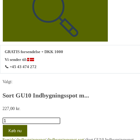
hjemmeside
GRATIS forsendelse + DKK 1000
Vi sender til:
📞 +45 43 474 272
Valgt:
Sort GU10 Indbygningsspot m...
227,00
kr.
Sort
GU10
Køb nu
Indbygningsspot
Forside
>
Indbygningsspot
>
Indbygningsspot sort
>
Sort GU10 Indbygningsspot