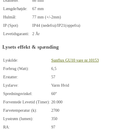
Diameter:
88 mm
Længde/højde:
67 mm
Hulmål:
77 mm (+/-2mm)
IP (Spot)
IP44 (nedefra)/IP21(oppefra)
Levetidsgaranti:
2 År
Lysets effekt & spænding
Lyskilde:
Sunflux GU10 vare nr.10153
Forbrug (Watt):
6,5
Erstatter:
57
Lysfarve:
Varm Hvid
Spredningsvinkel:
60°
Forventede Levetid (Timer):
20.000
Farvetemperatur (k):
2700
Lysstrøm (lumen):
350
RA:
97