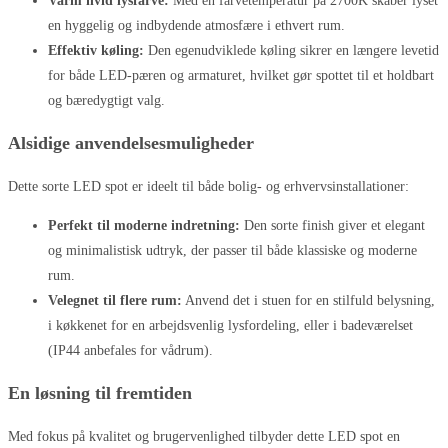
Varm hvid lysfarve:
Med en farvetemperatur på 2700K skaber lyset
en hyggelig og indbydende atmosfære i ethvert rum.
Effektiv køling:
Den egenudviklede køling sikrer en længere levetid
for både LED-pæren og armaturet, hvilket gør spottet til et holdbart
og bæredygtigt valg.
Alsidige anvendelsesmuligheder
Dette sorte LED spot er ideelt til både bolig- og erhvervsinstallationer:
Perfekt til moderne indretning:
Den sorte finish giver et elegant
og minimalistisk udtryk, der passer til både klassiske og moderne
rum.
Velegnet til flere rum:
Anvend det i stuen for en stilfuld belysning,
i køkkenet for en arbejdsvenlig lysfordeling, eller i badeværelset
(IP44 anbefales for vådrum).
En løsning til fremtiden
Med fokus på kvalitet og brugervenlighed tilbyder dette LED spot en