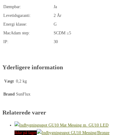
Dæmpbar:
Ja
Levetidsgaranti:
2 År
Energi klasse:
G
MacAdam step:
SCDM ≤5
IP:
30
Yderligere information
Vægt
0,2 kg
Brand
SunFlux
Relaterede varer
Ikke på lager