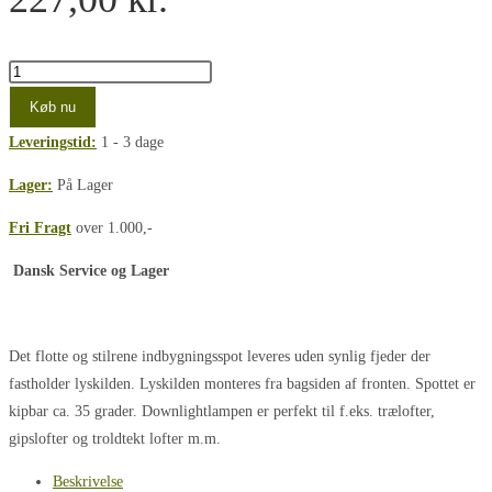
Sort
GU10
Køb nu
Indbygningsspot
Leveringstid:
1 - 3 dage
m
GU10
Lager:
På Lager
(10153)
Fri Fragt
over 1.000,-
antal
Dansk Service og Lager
Det flotte og stilrene indbygningsspot leveres uden synlig fjeder der
fastholder lyskilden. Lyskilden monteres fra bagsiden af fronten. Spottet er
kipbar ca. 35 grader. Downlightlampen er perfekt til f.eks. trælofter,
gipslofter og troldtekt lofter m.m.
Beskrivelse