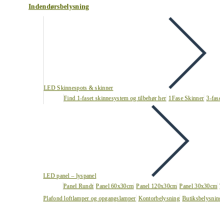
Indendørsbelysning
LED Skinnespots & skinner
Find 1-faset skinnesystem og tilbehør her
1Fase Skinner
3-fas
LED panel – lyspanel
Panel Rundt
Panel 60x30cm
Panel 120x30cm
Panel 30x30cm
Plafond loftlamper og opgangslamper
Kontorbelysning
Butiksbelysnin