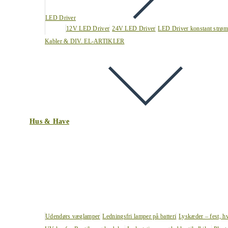
LED Driver
12V LED Driver
24V LED Driver
LED Driver konstant strøm
Kabler & DIV. EL-ARTIKLER
Hus & Have
Udendørs væglamper
Ledningsfri lamper på batteri
Lyskæder – fest, h