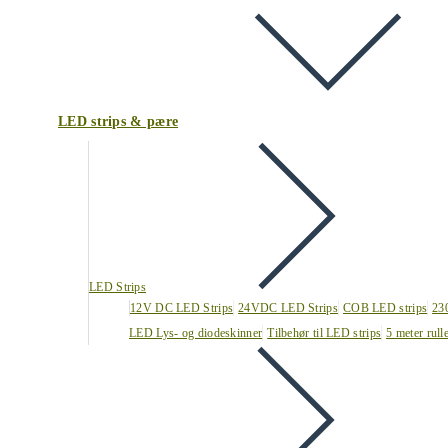
LED strips & pære
LED Strips
12V DC LED Strips
24VDC LED Strips
COB LED strips
23
LED Lys- og diodeskinner
Tilbehør til LED strips
5 meter rull