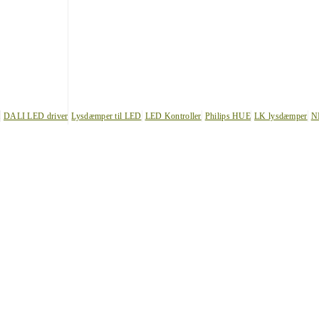
DALI LED driver
Lysdæmper til LED
LED Kontroller
Philips HUE
LK lysdæmper
N