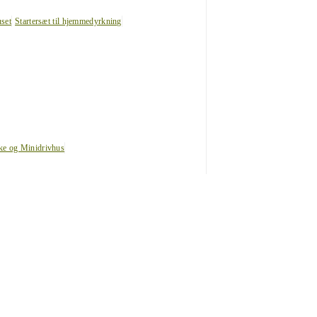
uset
Startersæt til hjemmedyrkning
ke og Minidrivhus