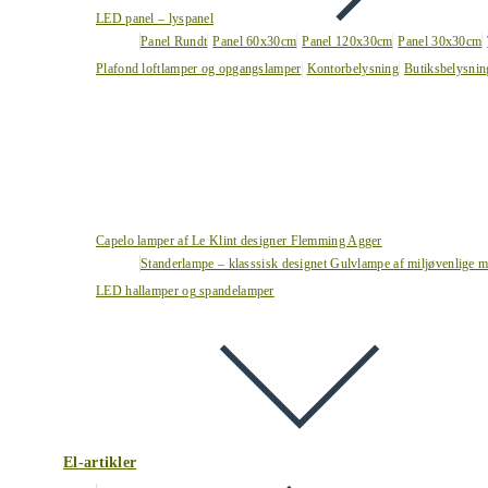
LED panel – lyspanel
Panel Rundt
Panel 60x30cm
Panel 120x30cm
Panel 30x30cm
Plafond loftlamper og opgangslamper
Kontorbelysning
Butiksbelysnin
Capelo lamper af Le Klint designer Flemming Agger
Standerlampe – klasssisk designet Gulvlampe af miljøvenlige ma
LED hallamper og spandelamper
El-artikler