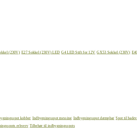
okkel (230V)
E27 Sokkel (230V) LED
G4 LED Stift for 12V
GX53 Sokkel (230V)
E4
bygningsspot kobber
Indbygningsspot messing
Indbygningsspot dæmpbar
Spot til bade
ingsspots erhverv
Tilbehør til indbygningsspots