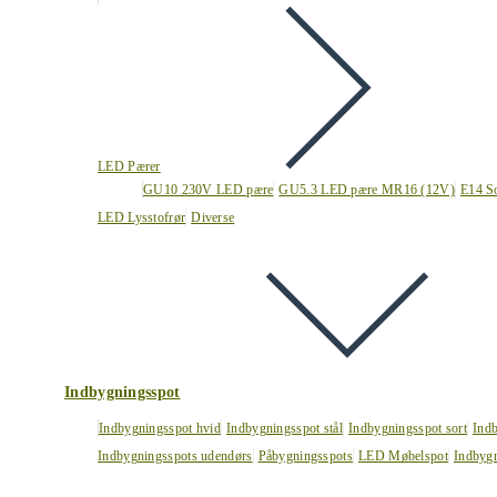
LED Pærer
GU10 230V LED pære
GU5.3 LED pære MR16 (12V)
E14 S
LED Lysstofrør
Diverse
Indbygningsspot
Indbygningsspot hvid
Indbygningsspot stål
Indbygningsspot sort
Ind
Indbygningsspots udendørs
Påbygningsspots
LED Møbelspot
Indbygn