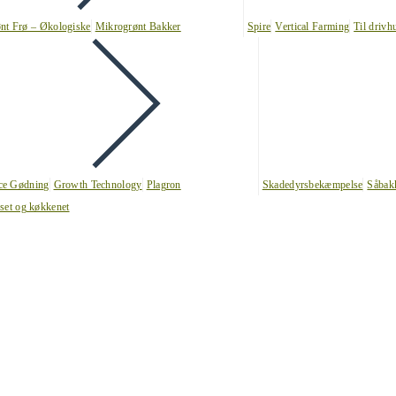
nt Frø – Økologiske
Mikrogrønt Bakker
Spire
Vertical Farming
Til drivh
nce Gødning
Growth Technology
Plagron
Skadedyrsbekæmpelse
Såbak
uset og køkkenet