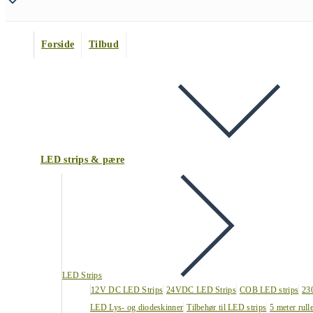
Forside
Tilbud
LED strips & pære
LED Strips
12V DC LED Strips
24VDC LED Strips
COB LED strips
23
LED Lys- og diodeskinner
Tilbehør til LED strips
5 meter rull