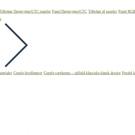
Tilbehør Døgnrytme/CTC paneler
Panel Døgnrytme/CTC
Tilbehør til paneler
Panel RG
g
terialer
Capelo bordlamper
Capelo væglampe – stilfuld klassiske dansk design
Pendel l