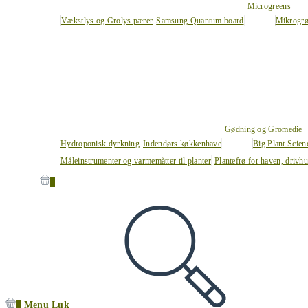
Microgreens
Vækstlys og Grolys pærer
Samsung Quantum board
Mikrogrø
Gødning og Gromedie
Hydroponisk dyrkning
Indendørs køkkenhave
Big Plant Scie
Måleinstrumenter og varmemåtter til planter
Plantefrø for haven, drivh
0
0
Menu
Luk