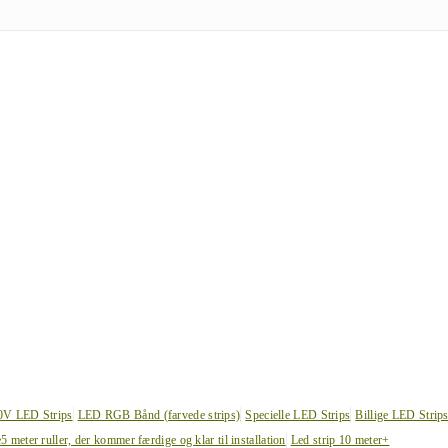
0V LED Strips
LED RGB Bånd (farvede strips)
Specielle LED Strips
Billige LED Strip
e
5 meter ruller, der kommer færdige og klar til installation
Led strip 10 meter+