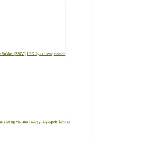
0 Sokkel (230V)
LED Lys til svagtseende
værelse og vådrum
Indbygningsspots køkken