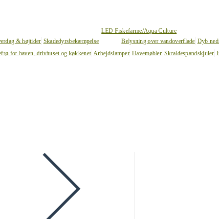
LED Fiskefarme/Aqua Culture
verdag & højtider
Skadedyrsbekæmpelse
Belysning over vandoverflade
Dyb ned
efrø for haven, drivhuset og køkkenet
Arbejdslamper
Havemøbler
Skraldespandskjuler
I