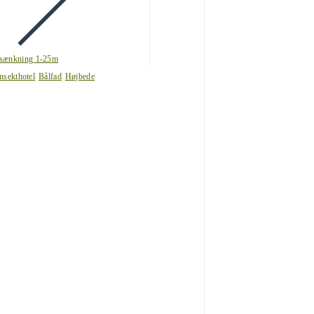
sænkning 1-25m
nsekthotel
Bålfad
Højbede