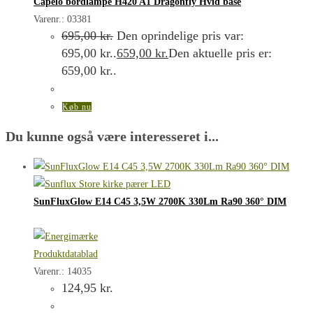
Capelo bordlampe H420 A1 Dragonfly Hvid base
Varenr.: 03381
695,00
kr.
Den oprindelige pris var:
695,00 kr..
659,00
kr.
Den aktuelle pris er:
659,00 kr..
Køb nu
Du kunne også være interesseret i...
SunFluxGlow E14 C45 3,5W 2700K 330Lm Ra90 360° DIM
Produktdatablad
Varenr.: 14035
124,95
kr.