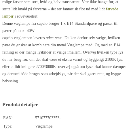
rolige farver som sort, hvid og halv transparent. Vær ikke bange for, at
sætte lidt knald på farverne – det ser fantastisk flot ud med lidt
farvede
lamper
i soveværelset.
Denne væglampe fra capelo bruger 1 x E14 Standardpære og passer til
pærer på max. 40W.
capelo væglampen leveres
uden pære
. Du kan derfor selv vælge, hvilken
pære du ønsker at kombinere din metal Væglampe med. Og med en E14
fatning er der mange lyskilder at vælge imellem. Overvej hvilken type lys
du har brug for, om det skal være et ekstra varmt og hyggeligt 2100K lys,
eller et lidt køligere 2700/3000K. overvej også om lyset skal kunne dæmpes
og dermed både bruges som arbejdslys, når der skal gøres rent, og hygge
belysning.
Produktdetaljer
EAN:
571077703353-
Type:
Væglampe