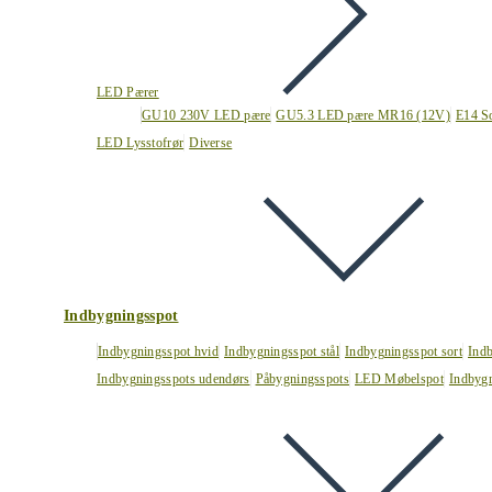
LED Pærer
GU10 230V LED pære
GU5.3 LED pære MR16 (12V)
E14 S
LED Lysstofrør
Diverse
Indbygningsspot
Indbygningsspot hvid
Indbygningsspot stål
Indbygningsspot sort
Ind
Indbygningsspots udendørs
Påbygningsspots
LED Møbelspot
Indbygn