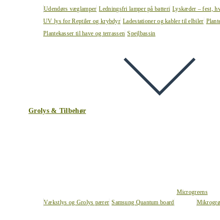
Udendørs væglamper
Ledningsfri lamper på batteri
Lyskæder – fest, h
UV lys for Reptiler og krybdyr
Ladestationer og kabler til elbiler
Plant
Plantekasser til have og terrassen
Spejlbassin
Grolys & Tilbehør
Microgreens
Vækstlys og Grolys pærer
Samsung Quantum board
Mikrogrø