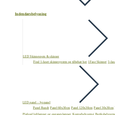
Indendørsbelysning
LED Skinnespots & skinner
Find 1-faset skinnesystem og tilbehør her
1Fase Skinner
3-fas
LED panel – lyspanel
Panel Rundt
Panel 60x30cm
Panel 120x30cm
Panel 30x30cm
Plafond loftlamper og opgangslamper
Kontorbelysning
Butiksbelysnin