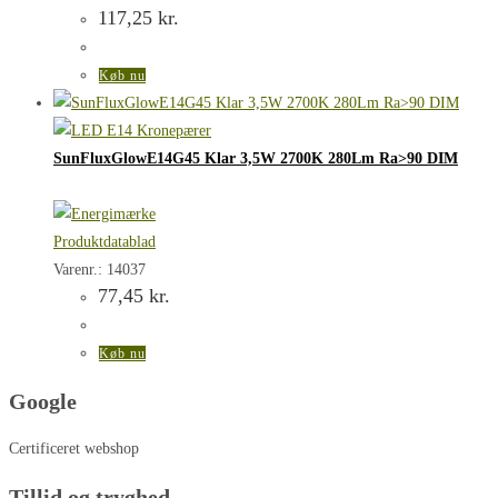
117,25
kr.
Køb nu
SunFluxGlowE14G45 Klar 3,5W 2700K 280Lm Ra>90 DIM
Produktdatablad
Varenr.: 14037
77,45
kr.
Køb nu
Google
Certificeret webshop
Tillid og tryghed