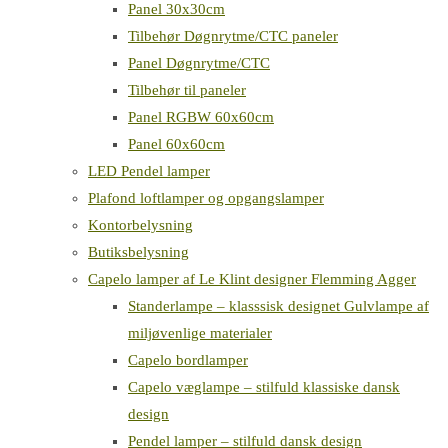
Panel 30x30cm
Tilbehør Døgnrytme/CTC paneler
Panel Døgnrytme/CTC
Tilbehør til paneler
Panel RGBW 60x60cm
Panel 60x60cm
LED Pendel lamper
Plafond loftlamper og opgangslamper
Kontorbelysning
Butiksbelysning
Capelo lamper af Le Klint designer Flemming Agger
Standerlampe – klasssisk designet Gulvlampe af
miljøvenlige materialer
Capelo bordlamper
Capelo væglampe – stilfuld klassiske dansk
design
Pendel lamper – stilfuld dansk design