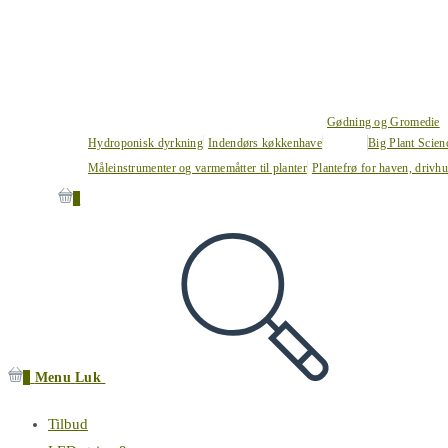
Gødning og Gromedie
Hydroponisk dyrkning
Indendørs køkkenhave
Big Plant Scie
Måleinstrumenter og varmemåtter til planter
Plantefrø for haven, drivh
0
0
Menu
Luk
Tilbud