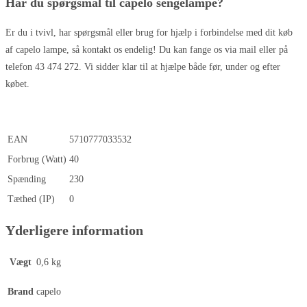
Har du spørgsmål til capelo sengelampe?
Er du i tvivl, har spørgsmål eller brug for hjælp i forbindelse med dit køb
af capelo lampe, så kontakt os endelig! Du kan fange os via mail eller på
telefon 43 474 272. Vi sidder klar til at hjælpe både før, under og efter
købet.
EAN
5710777033532
Forbrug (Watt)
40
Spænding
230
Tæthed (IP)
0
Yderligere information
Vægt
0,6 kg
Brand
capelo