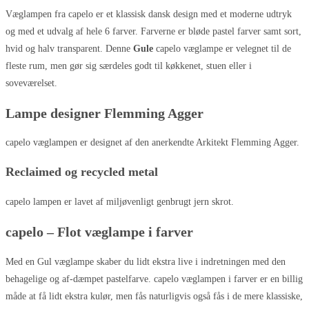
Væglampen fra capelo er et klassisk dansk design med et moderne udtryk
og med et udvalg af hele 6 farver. Farverne er bløde pastel farver samt sort,
hvid og halv transparent. Denne
Gule
capelo væglampe er velegnet til de
fleste rum, men gør sig særdeles godt til køkkenet, stuen eller i
soveværelset.
Lampe designer Flemming Agger
capelo væglampen er designet af den anerkendte Arkitekt Flemming Agger.
Reclaimed og recycled metal
capelo lampen er lavet af miljøvenligt genbrugt jern skrot.
capelo – Flot væglampe i farver
Med en Gul væglampe skaber du lidt ekstra live i indretningen med den
behagelige og af-dæmpet pastelfarve. capelo væglampen i farver er en billig
måde at få lidt ekstra kulør, men fås naturligvis også fås i de mere klassiske,