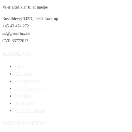
Vi er altid klar til at hjælpe
Roskildevej 342D, 2630 Taastrup
+45 43 474 272
salg@sunflux.dk
CVR 33772017
KATALOG
Tilbud
LED strips
Indbygningsspot
Indendørsbelysning
El-artikler
Hus & Have
Grolys & Tilbehør
INFORMATION