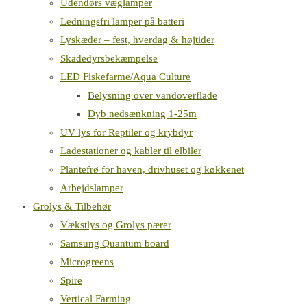
Udendørs væglamper
Ledningsfri lamper på batteri
Lyskæder – fest, hverdag & højtider
Skadedyrsbekæmpelse
LED Fiskefarme/Aqua Culture
Belysning over vandoverflade
Dyb nedsænkning 1-25m
UV lys for Reptiler og krybdyr
Ladestationer og kabler til elbiler
Plantefrø for haven, drivhuset og køkkenet
Arbejdslamper
Grolys & Tilbehør
Vækstlys og Grolys pærer
Samsung Quantum board
Microgreens
Spire
Vertical Farming