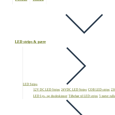
LED strips & pære
LED Strips
12V DC LED Strips
24VDC LED Strips
COB LED strips
23
LED Lys- og diodeskinner
Tilbehør til LED strips
5 meter rull