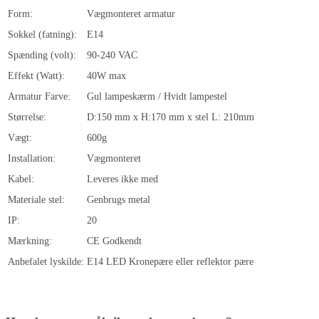
Form:
Vægmonteret armatur
Sokkel (fatning):
E14
Spænding (volt):
90-240 VAC
Effekt (Watt):
40W max
Armatur Farve:
Gul lampeskærm / Hvidt lampestel
Størrelse:
D:150 mm x H:170 mm x stel L: 210mm
Vægt:
600g
Installation:
Vægmonteret
Kabel:
Leveres ikke med
Materiale stel:
Genbrugs metal
IP:
20
Mærkning:
CE Godkendt
Anbefalet lyskilde:
E14 LED Kronepære eller reflektor pære