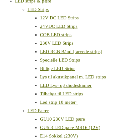
LED strips & pære
LED Strips
12V DC LED Strips
24VDC LED Strips
COB LED strips
230V LED Strips
LED RGB Bånd (farvede strips)
Specielle LED Strips
Billige LED Strips
Lys til akustikpanel m. LED strips
LED Lys- og diodeskinner
Tilbehør til LED strips
Led strip 10 meter+
LED Pærer
GU10 230V LED pære
GU5.3 LED pære MR16 (12V)
E14 Sokkel (230V)