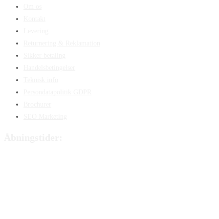
Om os
Kontakt
Levering
Returnering & Reklamation
Sikker betaling
Handelsbetingelser
Teknisk info
Persondatapolitik GDPR
Brochurer
SEO Marketing
Åbningstider:
Mandag:
8:00 – 15:00
Tirsdag:
8:00 – 15:00
Onsdag:
8:00 – 15:00
Torsdag:
8:00 – 15:00
Fredag:
8.00 – 14:40