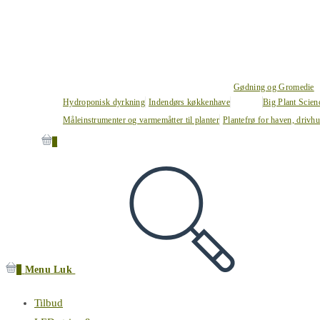
Gødning og Gromedie
Hydroponisk dyrkning
Indendørs køkkenhave
Big Plant Scie
Måleinstrumenter og varmemåtter til planter
Plantefrø for haven, drivh
0
0
Menu
Luk
Tilbud