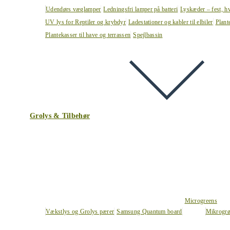
Udendørs væglamper
Ledningsfri lamper på batteri
Lyskæder – fest, h
UV lys for Reptiler og krybdyr
Ladestationer og kabler til elbiler
Plant
Plantekasser til have og terrassen
Spejlbassin
Grolys & Tilbehør
Microgreens
Vækstlys og Grolys pærer
Samsung Quantum board
Mikrogrø