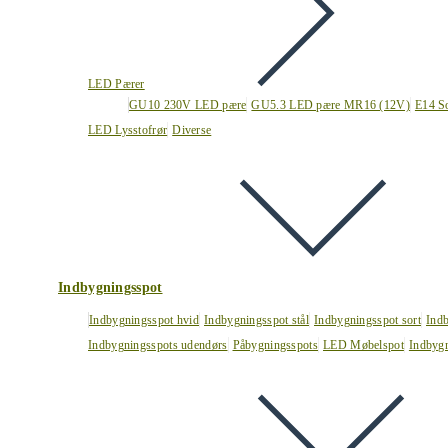
LED Pærer
GU10 230V LED pære
GU5.3 LED pære MR16 (12V)
E14 S
LED Lysstofrør
Diverse
Indbygningsspot
Indbygningsspot hvid
Indbygningsspot stål
Indbygningsspot sort
Ind
Indbygningsspots udendørs
Påbygningsspots
LED Møbelspot
Indbygn