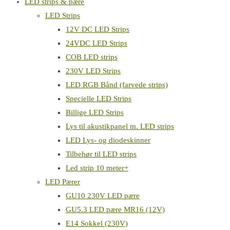
LED strips & pære
LED Strips
12V DC LED Strips
24VDC LED Strips
COB LED strips
230V LED Strips
LED RGB Bånd (farvede strips)
Specielle LED Strips
Billige LED Strips
Lys til akustikpanel m. LED strips
LED Lys- og diodeskinner
Tilbehør til LED strips
Led strip 10 meter+
LED Pærer
GU10 230V LED pære
GU5.3 LED pære MR16 (12V)
E14 Sokkel (230V)