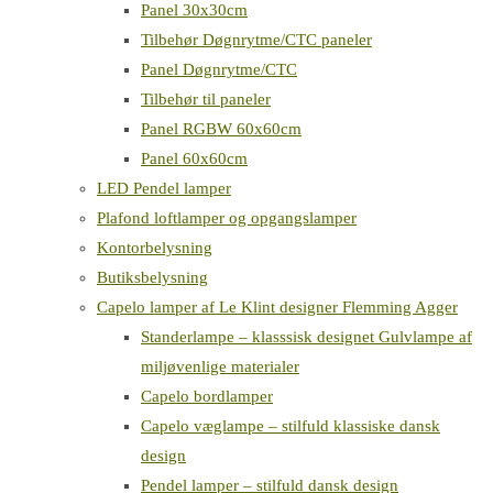
Panel 30x30cm
Tilbehør Døgnrytme/CTC paneler
Panel Døgnrytme/CTC
Tilbehør til paneler
Panel RGBW 60x60cm
Panel 60x60cm
LED Pendel lamper
Plafond loftlamper og opgangslamper
Kontorbelysning
Butiksbelysning
Capelo lamper af Le Klint designer Flemming Agger
Standerlampe – klasssisk designet Gulvlampe af
miljøvenlige materialer
Capelo bordlamper
Capelo væglampe – stilfuld klassiske dansk
design
Pendel lamper – stilfuld dansk design