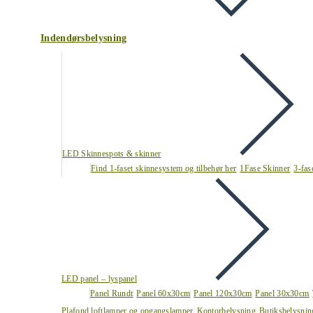
Indendørsbelysning
LED Skinnespots & skinner
Find 1-faset skinnesystem og tilbehør her
1Fase Skinner
3-fas
LED panel – lyspanel
Panel Rundt
Panel 60x30cm
Panel 120x30cm
Panel 30x30cm
Plafond loftlamper og opgangslamper
Kontorbelysning
Butiksbelysnin