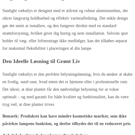
Sunlight vækstlys er designet med et stilrent og robust aluminiumhus, der
sikrer langvarig holdbarhed og effektiv varmeafledning. Det enkle design
gør det nemt at installere, og den fungerer direkte med en standard
strømforsyning, hvilket giver dig hurtig og nem installation. Selvom spot
holder til væg- eller loftmontage ikke medfølger, kan det tilkøbes separat
for maksimal fleksibilitet i placeringen af din lampe.
Den Ideelle Løsning til Grønt Liv
Sunlight vækstlys er den perfekte belysningsløsning, hvis du ønsker at skabe
en frodig, sund oase, hvad enten det er hjemme eller i professionelle rum.
Det sikrer, at dine planter får den nødvendige belysning for at vokse
optimalt – og med garanti for både kvalitet og funktionalitet, kan du være
tryg ved, at dine planter trives.
Bemærk: Produktet kan have mindre kosmetiske mærker, som ikke
påvirker lampens funktion, og derfor tilbydes det til en reduceret pris.