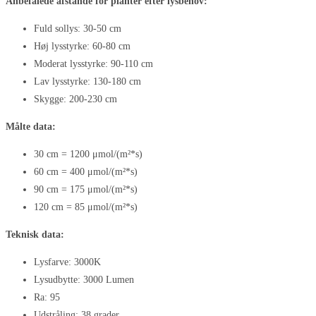
Anbefalede afstande for planter efter lysbehov:
Fuld sollys: 30-50 cm
Høj lysstyrke: 60-80 cm
Moderat lysstyrke: 90-110 cm
Lav lysstyrke: 130-180 cm
Skygge: 200-230 cm
Målte data:
30 cm = 1200 μmol/(m²*s)
60 cm = 400 μmol/(m²*s)
90 cm = 175 μmol/(m²*s)
120 cm = 85 μmol/(m²*s)
Teknisk data:
Lysfarve: 3000K
Lysudbytte: 3000 Lumen
Ra: 95
Udstråling: 38 grader