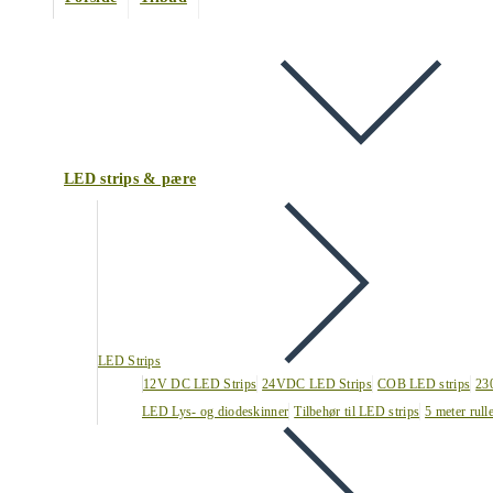
LED strips & pære
LED Strips
12V DC LED Strips
24VDC LED Strips
COB LED strips
23
LED Lys- og diodeskinner
Tilbehør til LED strips
5 meter rull