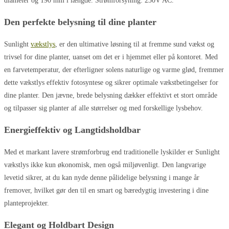
diameter og 190 mm i længde. Strømforsyning: 230V AC.
Den perfekte belysning til dine p
lanter
Sunlight
vækstlys
, er den ultimative løsning til at fremme sund vækst og
trivsel for dine planter, uanset om det er i hjemmet eller på kontoret. Med
en farvetemperatur, der efterligner solens naturlige og varme glød, fremmer
dette vækstlys effektiv fotosyntese og sikrer optimale vækstbetingelser for
dine planter. Den jævne, brede belysning dækker effektivt et stort område
og tilpasser sig planter af alle størrelser og med forskellige lysbehov.
Energieffektiv og Langtidsholdbar
Med et markant lavere strømforbrug end traditionelle lyskilder er Sunlight
vækstlys ikke kun økonomisk, men også miljøvenligt. Den langvarige
levetid sikrer, at du kan nyde denne pålidelige belysning i mange år
fremover, hvilket gør den til en smart og bæredygtig investering i dine
planteprojekter.
Elegant og Holdbart Design