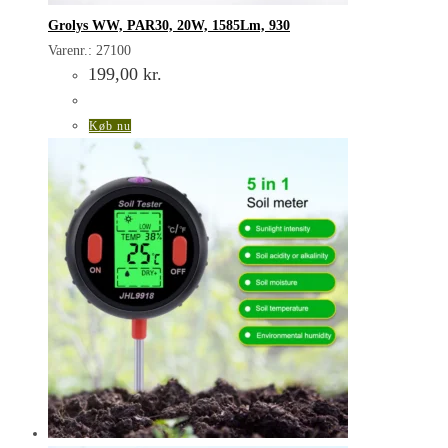
Grolys WW, PAR30, 20W, 1585Lm, 930
Varenr.: 27100
199,00
kr.
Køb nu