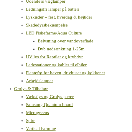
Udendørs væglamper
Ledningsfri lamper på batteri
Lyskæder – fest, hverdag & højtider
Skadedyrsbekæmpelse
LED Fiskefarme/Aqua Culture
Belysning over vandoverflade
Dyb nedsænkning 1-25m
UV lys for Reptiler og krybdyr
Ladestationer og kabler til elbiler
Plantefrø for haven, drivhuset og køkkenet
Arbejdslamper
Grolys & Tilbehør
Vækstlys og Grolys pærer
Samsung Quantum board
Microgreens
Spire
Vertical Farming