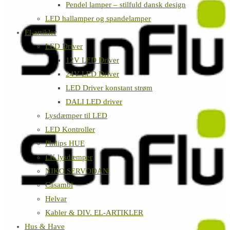
Pendel lamper – stilfuld dansk design
LED hallamper og spandelamper
El-artikler
LED Driver
12V LED Driver
24V LED Driver
LED Driver konstant strøm
DALI LED driver
Lysdæmper til LED
LED Kontroller
Philips HUE
LK lysdæmper
NIKO SERVODAN
Casambi
Helvar
Kabler & DIV. EL-ARTIKLER
Hus & Have