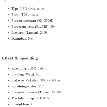
Type
: LED vækstlampe
Form
: T20 armatur
Farvetemperatur (K)
: 3500K
Farvegengivelse (Ra/CRI)
: 90+
Lysstrøm (Lumen)
: 2400
Dæmpbar
: Nej
Effekt & Spænding
Spænding
: 200-240 AC
Forbrug (Watt)
: 50
Lysfarve
: Vækstlys, 4000K+660nm
Spredningsvinkel
: 110°
Forventet Levetid (Timer)
: 35.000
MacAdam Step
: SCDM<5
Energiklasse
: C