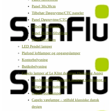
Panel 30x30cm
Tilbehør Døgnrytme/CTC paneler
Panel Døgnrytme/CTC
Tilbehør til paneler
Panel RGBW 60x60cm
Panel 60x60cm
LED Pendel lamper
Plafond loftlamper og opgangslamper
Kontorbelysning
Butiksbelysning
Capelo lamper af Le Klint designer Flemming Agger
Standerlampe – klasssisk designet Gulvlampe af
miljøvenlige materialer
Capelo bordlamper
Capelo væglampe – stilfuld klassiske dansk
design