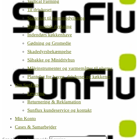
Vertical Farming
Til drivhuset
Startersæt til hjemmedyrkning
Hydroponisk dyrkning
Indendørs køkkenhave
Gødning og Gromedie
Skadedyrsbekæmpelse
Såbakke og Minidrivhus
Måleinstrumenter og varmemåtter til planter
Plantefrø for haven, drivhuset og køkkenet
Om SunFlux
Levering
Returnering & Reklamation
Sunflux kundeservice og kontakt
Min Konto
Cases & Samarbejder