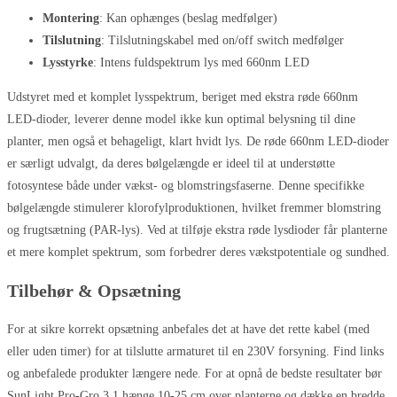
Montering
: Kan ophænges (beslag medfølger)
Tilslutning
: Tilslutningskabel med on/off switch medfølger
Lysstyrke
: Intens fuldspektrum lys med 660nm LED
Udstyret med et komplet lysspektrum, beriget med ekstra røde 660nm
LED-dioder, leverer denne model ikke kun optimal belysning til dine
planter, men også et behageligt, klart hvidt lys. De røde 660nm LED-dioder
er særligt udvalgt, da deres bølgelængde er ideel til at understøtte
fotosyntese både under vækst- og blomstringsfaserne. Denne specifikke
bølgelængde stimulerer klorofylproduktionen, hvilket fremmer blomstring
og frugtsætning (PAR-lys). Ved at tilføje ekstra røde lysdioder får planterne
et mere komplet spektrum, som forbedrer deres vækstpotentiale og sundhed.
Tilbehør & Opsætning
For at sikre korrekt opsætning anbefales det at have det rette kabel (med
eller uden timer) for at tilslutte armaturet til en 230V forsyning. Find links
og anbefalede produkter længere nede. For at opnå de bedste resultater bør
SunLight Pro-Gro 3.1 hænge 10-25 cm over planterne og dække en bredde