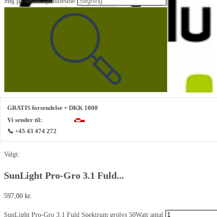
Søg på denne hjemmeside
GRATIS forsendelse + DKK 1000
Vi sender til:
📞 +45 43 474 272
Valgt:
SunLight Pro-Gro 3.1 Fuld...
597,00
kr.
SunLight Pro-Gro 3.1 Fuld Spektrum grolys 50Watt antal