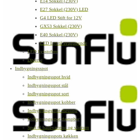
E14 Sokkel (230V)
E27 Sokkel (230V) LED
G4 LED Stift for 12V
GX53 Sokkel (230V)
E40 Sokkel (230V)
LED Lys til svagtseende
LED Lysstofrør
Diverse
Indbygningsspot
Indbygningsspot hvid
Indbygningsspot stål
Indbygningsspot sort
Indbygningsspot kobber
Indbygningsspot messing
Indbygningsspot dæmpbar
Spot til badeværelse og vådrum
Indbygningsspots køkken