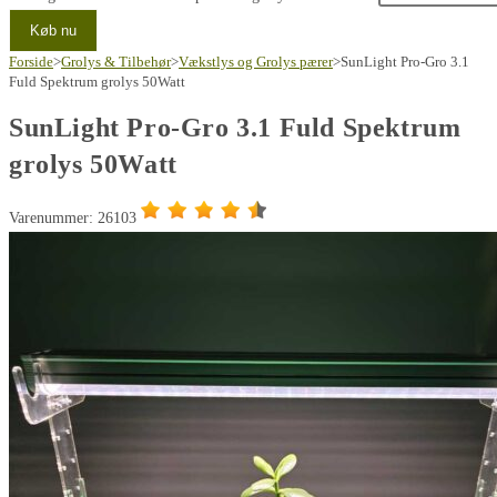
Køb nu
Forside
>
Grolys & Tilbehør
>
Vækstlys og Grolys pærer
>
SunLight Pro-Gro 3.1
Fuld Spektrum grolys 50Watt
SunLight Pro-Gro 3.1 Fuld Spektrum
grolys 50Watt
Varenummer: 26103