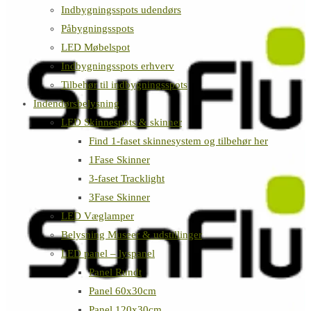
Indbygningsspots udendørs
Påbygningsspots
LED Møbelspot
Indbygningsspots erhverv
Tilbehør til indbygningsspots
Indendørsbelysning
LED Skinnespots & skinner
Find 1-faset skinnesystem og tilbehør her
1Fase Skinner
3-faset Tracklight
3Fase Skinner
LED Væglamper
Belysning Museer & udstillinger
LED panel – lyspanel
Panel Rundt
Panel 60x30cm
Panel 120x30cm