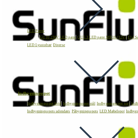
LED Pærer
GU10 230V LED pære
GU5.3 LED pære MR16 (12V)
E14 S
LED Lysstofrør
Diverse
Indbygningsspot
Indbygningsspot hvid
Indbygningsspot stål
Indbygningsspot sort
Ind
Indbygningsspots udendørs
Påbygningsspots
LED Møbelspot
Indbygn