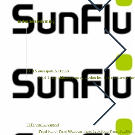
Indendørsbelysning
LED Skinnespots & skinner
Find 1-faset skinnesystem og tilbehør her
1Fase Skinner
3-fas
LED panel – lyspanel
Panel Rundt
Panel 60x30cm
Panel 120x30cm
Panel 30x30cm