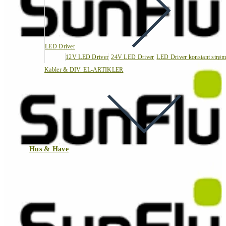
LED Driver
12V LED Driver
24V LED Driver
LED Driver konstant strøm
Kabler & DIV. EL-ARTIKLER
Hus & Have