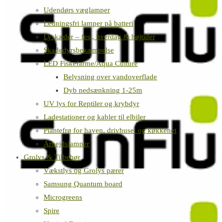
Udendørs væglamper
Ledningsfri lamper på batteri
Lyskæder – fest, hverdag & højtider
Skadedyrsbekæmpelse
LED Fiskefarme/Aqua Culture
Belysning over vandoverflade
Dyb nedsænkning 1-25m
UV lys for Reptiler og krybdyr
Ladestationer og kabler til elbiler
Plantefrø for haven, drivhuset og køkkenet
Arbejdslamper
Grolys & Tilbehør
Vækstlys og Grolys pærer
Samsung Quantum board
Microgreens
Spire