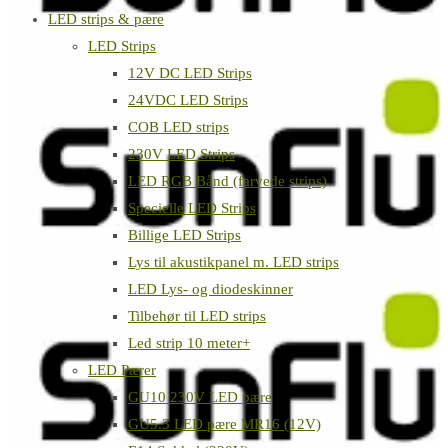
LED strips & pære
LED Strips
12V DC LED Strips
24VDC LED Strips
COB LED strips
230V LED Strips
LED RGB Bånd (farvede strips)
Specielle LED Strips
Billige LED Strips
Lys til akustikpanel m. LED strips
LED Lys- og diodeskinner
Tilbehør til LED strips
Led strip 10 meter+
LED Pærer
GU10 230V LED pære
GU5.3 LED pære MR16 (12V)