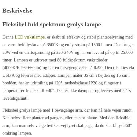
Beskrivelse
Fleksibel fuld spektrum grolys lampe
Denne
LED vækstlampe,
er skabt til effektiv og stabil plantebelysning med
en varm hvid lysfarve på 3500K og en lysstrøm på 1500 lumen. Den bruger
20W ved en driftsspænding på 220-240V og har en levetid på op til 25.000
timer. Lampen er udstyret med 80 fuldspektrum vækstdioder
(4000K/Ra95+660nm) og har en farvegengivelse på Ra90. Den tilsluttes via
USB A og leveres med adapter. Lampen måler 35 cm i højden og 15 cm i
bredden, har en udstråling på 120°, tæthedsklasse IP20 og fungerer i
temperaturer fra -20° til +40°. Den er ikke dæmpbar og leveres med 2 års
levetidsgaranti.
Fleksibel grolys lampe med 1 bevægelige arm, der kan nå hele vejen rundt.
Kan belyse flere planter ad gangen, eller en stor plante. Med den fleksible
arm, kan man selv vælge hvilken vej lyset skal pege, da du kan få lys 360°
omkring lampen.