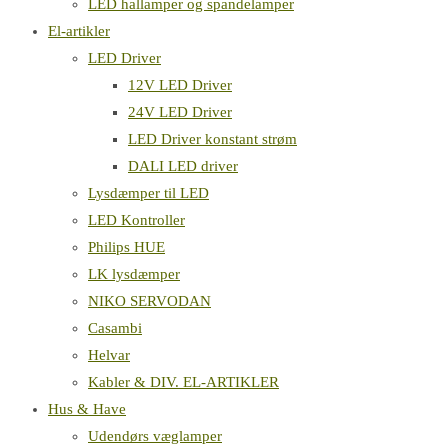
LED hallamper og spandelamper
El-artikler
LED Driver
12V LED Driver
24V LED Driver
LED Driver konstant strøm
DALI LED driver
Lysdæmper til LED
LED Kontroller
Philips HUE
LK lysdæmper
NIKO SERVODAN
Casambi
Helvar
Kabler & DIV. EL-ARTIKLER
Hus & Have
Udendørs væglamper