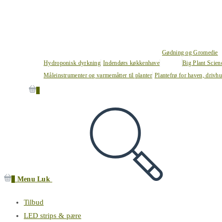
Gødning og Gromedie
Hydroponisk dyrkning
Indendørs køkkenhave
Big Plant Scie
Måleinstrumenter og varmemåtter til planter
Plantefrø for haven, drivh
0
0
Menu
Luk
Tilbud
LED strips & pære