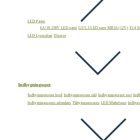
LED Pærer
GU10 230V LED pære
GU5.3 LED pære MR16 (12V)
E14 S
LED Lysstofrør
Diverse
Indbygningsspot
Indbygningsspot hvid
Indbygningsspot stål
Indbygningsspot sort
Ind
Indbygningsspots udendørs
Påbygningsspots
LED Møbelspot
Indbygn