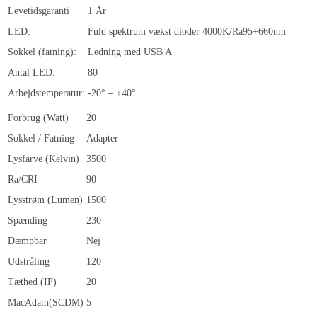
Levetidsgaranti
1 År
LED:
Fuld spektrum vækst dioder 4000K/Ra95+660nm
Sokkel (fatning):
Ledning med USB A
Antal LED:
80
Arbejdstemperatur:
-20° – +40°
Forbrug (Watt)
20
Sokkel / Fatning
Adapter
Lysfarve (Kelvin)
3500
Ra/CRI
90
Lysstrøm (Lumen)
1500
Spænding
230
Dæmpbar
Nej
Udstråling
120
Tæthed (IP)
20
MacAdam(SCDM)
5