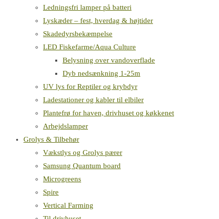
Ledningsfri lamper på batteri
Lyskæder – fest, hverdag & højtider
Skadedyrsbekæmpelse
LED Fiskefarme/Aqua Culture
Belysning over vandoverflade
Dyb nedsænkning 1-25m
UV lys for Reptiler og krybdyr
Ladestationer og kabler til elbiler
Plantefrø for haven, drivhuset og køkkenet
Arbejdslamper
Grolys & Tilbehør
Vækstlys og Grolys pærer
Samsung Quantum board
Microgreens
Spire
Vertical Farming
Til drivhuset