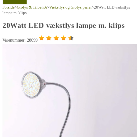
Forside
>
Grolys & Tilbehør
>
Vækstlys og Grolys pærer
>
20Watt LED vækstlys
lampe m. klips
20Watt LED vækstlys lampe m. klips
Varenummer: 28099