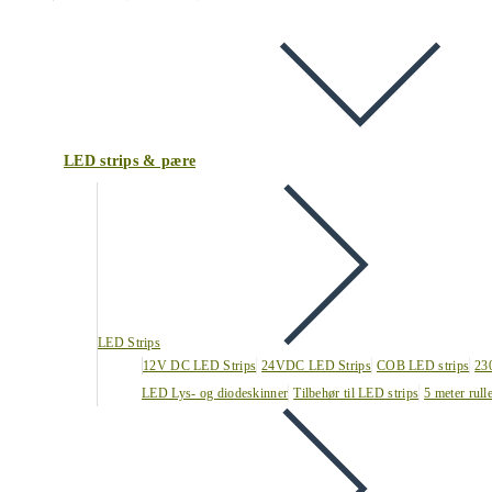
LED strips & pære
LED Strips
12V DC LED Strips
24VDC LED Strips
COB LED strips
23
LED Lys- og diodeskinner
Tilbehør til LED strips
5 meter rull