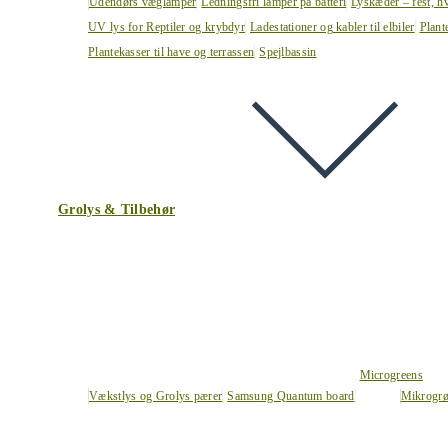
Udendørs væglamper
Ledningsfri lamper på batteri
Lyskæder – fest, h
UV lys for Reptiler og krybdyr
Ladestationer og kabler til elbiler
Plant
Plantekasser til have og terrassen
Spejlbassin
Grolys & Tilbehør
Microgreens
Vækstlys og Grolys pærer
Samsung Quantum board
Mikrogrø