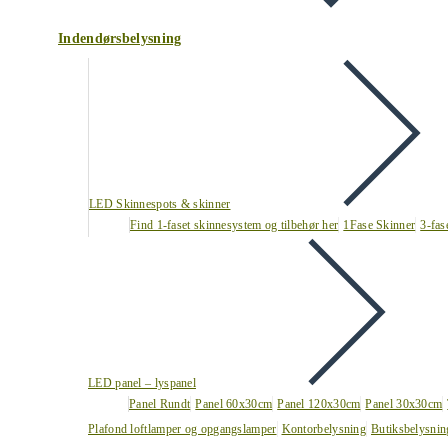
Indendørsbelysning
LED Skinnespots & skinner
Find 1-faset skinnesystem og tilbehør her
1Fase Skinner
3-fas
LED panel – lyspanel
Panel Rundt
Panel 60x30cm
Panel 120x30cm
Panel 30x30cm
Plafond loftlamper og opgangslamper
Kontorbelysning
Butiksbelysnin