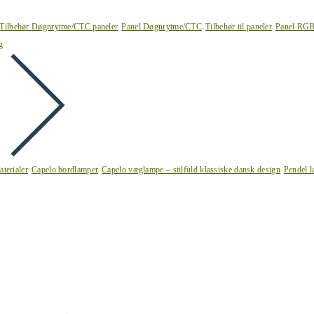
Tilbehør Døgnrytme/CTC paneler
Panel Døgnrytme/CTC
Tilbehør til paneler
Panel RG
g
terialer
Capelo bordlamper
Capelo væglampe – stilfuld klassiske dansk design
Pendel l