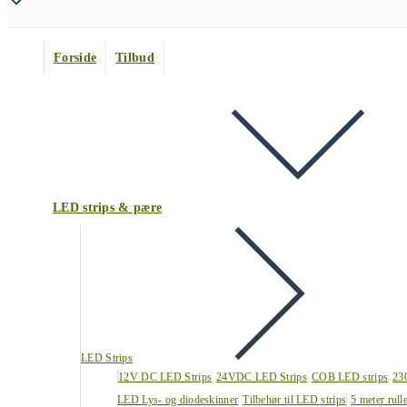
Forside
Tilbud
LED strips & pære
LED Strips
12V DC LED Strips
24VDC LED Strips
COB LED strips
23
LED Lys- og diodeskinner
Tilbehør til LED strips
5 meter rull