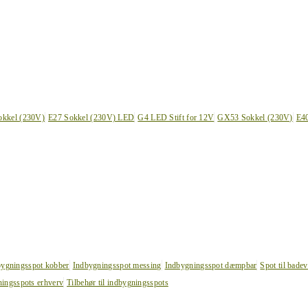
okkel (230V)
E27 Sokkel (230V) LED
G4 LED Stift for 12V
GX53 Sokkel (230V)
E4
bygningsspot kobber
Indbygningsspot messing
Indbygningsspot dæmpbar
Spot til bade
ingsspots erhverv
Tilbehør til indbygningsspots