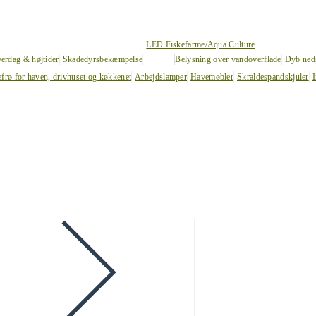
LED Fiskefarme/Aqua Culture
verdag & højtider
Skadedyrsbekæmpelse
Belysning over vandoverflade
Dyb ned
efrø for haven, drivhuset og køkkenet
Arbejdslamper
Havemøbler
Skraldespandskjuler
I