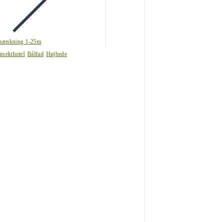
sænkning 1-25m
nsekthotel
Bålfad
Højbede