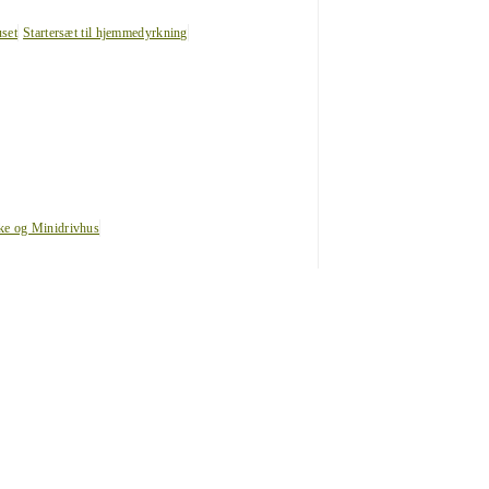
uset
Startersæt til hjemmedyrkning
ke og Minidrivhus