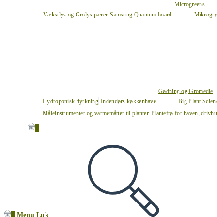
Microgreens
Vækstlys og Grolys pærer
Samsung Quantum board
Mikrogrø
Gødning og Gromedie
Hydroponisk dyrkning
Indendørs køkkenhave
Big Plant Scie
Måleinstrumenter og varmemåtter til planter
Plantefrø for haven, drivh
0
0
Menu
Luk