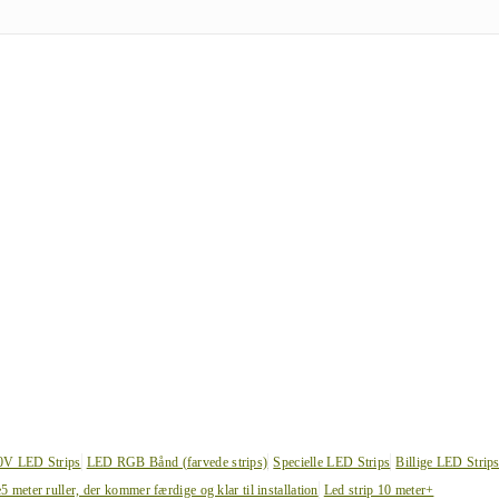
0V LED Strips
LED RGB Bånd (farvede strips)
Specielle LED Strips
Billige LED Strip
e
5 meter ruller, der kommer færdige og klar til installation
Led strip 10 meter+