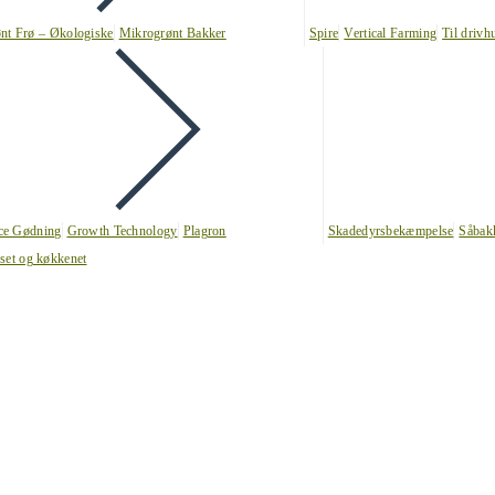
nt Frø – Økologiske
Mikrogrønt Bakker
Spire
Vertical Farming
Til drivh
nce Gødning
Growth Technology
Plagron
Skadedyrsbekæmpelse
Såbak
uset og køkkenet