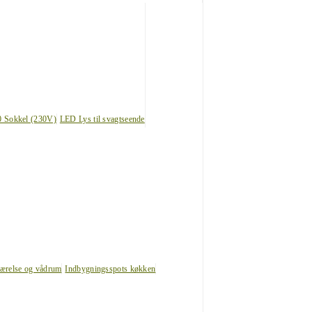
0 Sokkel (230V)
LED Lys til svagtseende
værelse og vådrum
Indbygningsspots køkken