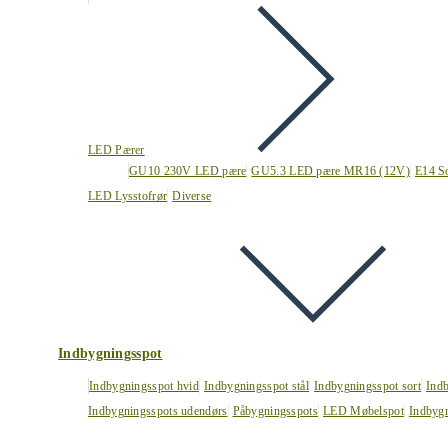
LED Pærer
GU10 230V LED pære
GU5.3 LED pære MR16 (12V)
E14 S
LED Lysstofrør
Diverse
Indbygningsspot
Indbygningsspot hvid
Indbygningsspot stål
Indbygningsspot sort
Ind
Indbygningsspots udendørs
Påbygningsspots
LED Møbelspot
Indbygn