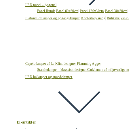
LED panel – lyspanel
Panel Rundt
Panel 60x30cm
Panel 120x30cm
Panel 30x30cm
Plafond loftlamper og opgangslamper
Kontorbelysning
Butiksbelysnin
Capelo lamper af Le Klint designer Flemming Agger
Standerlampe – klasssisk designet Gulvlampe af miljøvenlige ma
LED hallamper og spandelamper
El-artikler