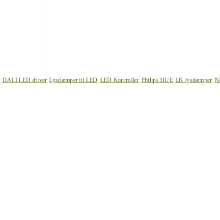
DALI LED driver
Lysdæmper til LED
LED Kontroller
Philips HUE
LK lysdæmper
N