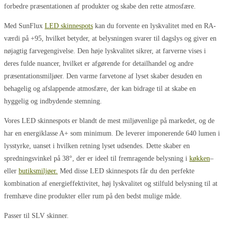
forbedre præsentationen af produkter og skabe den rette atmosfære.
Med SunFlux
LED skinnespots
kan du forvente en lyskvalitet med en RA-
værdi på +95, hvilket betyder, at belysningen svarer til dagslys og giver en
nøjagtig farvegengivelse. Den høje lyskvalitet sikrer, at farverne vises i
deres fulde nuancer, hvilket er afgørende for detailhandel og andre
præsentationsmiljøer. Den varme farvetone af lyset skaber desuden en
behagelig og afslappende atmosfære, der kan bidrage til at skabe en
hyggelig og indbydende stemning.
Vores LED skinnespots er blandt de mest miljøvenlige på markedet, og de
har en energiklasse A+ som minimum. De leverer imponerende 640 lumen i
lysstyrke, uanset i hvilken retning lyset udsendes. Dette skaber en
spredningsvinkel på 38°, der er ideel til fremragende belysning i
køkken
–
eller
butiksmiljøer.
Med disse LED skinnespots får du den perfekte
kombination af energieffektivitet, høj lyskvalitet og stilfuld belysning til at
fremhæve dine produkter eller rum på den bedst mulige måde.
Passer til SLV skinner.