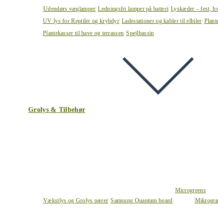
Udendørs væglamper
Ledningsfri lamper på batteri
Lyskæder – fest, h
UV lys for Reptiler og krybdyr
Ladestationer og kabler til elbiler
Plant
Plantekasser til have og terrassen
Spejlbassin
Grolys & Tilbehør
Microgreens
Vækstlys og Grolys pærer
Samsung Quantum board
Mikrogrø