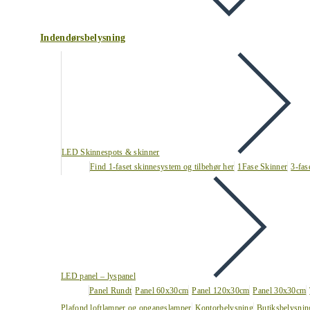
Indendørsbelysning
LED Skinnespots & skinner
Find 1-faset skinnesystem og tilbehør her
1Fase Skinner
3-fas
LED panel – lyspanel
Panel Rundt
Panel 60x30cm
Panel 120x30cm
Panel 30x30cm
Plafond loftlamper og opgangslamper
Kontorbelysning
Butiksbelysnin