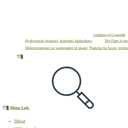
Gødning og Gromedie
Hydroponisk dyrkning
Indendørs køkkenhave
Big Plant Scie
Måleinstrumenter og varmemåtter til planter
Plantefrø for haven, drivh
0
0
Menu
Luk
Tilbud