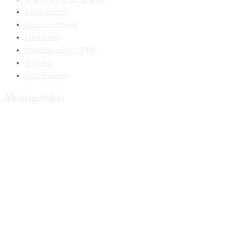
Sikker betaling
Handelsbetingelser
Teknisk info
Persondatapolitik GDPR
Brochurer
SEO Marketing
Åbningstider:
Mandag:
8:00 – 15:00
Tirsdag:
8:00 – 15:00
Onsdag:
8:00 – 15:00
Torsdag:
8:00 – 15:00
Fredag:
8.00 – 14:40
Lørdag:
Lukket
Søndag:
Lukket