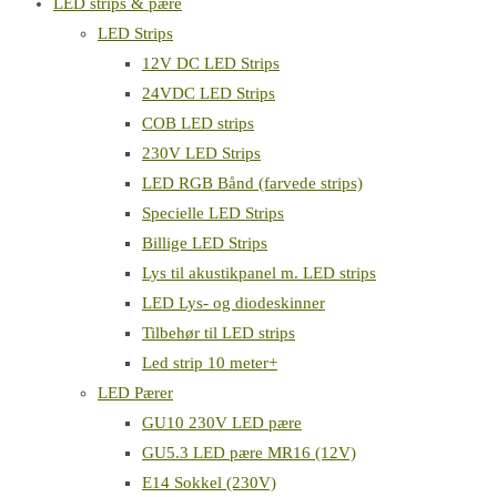
LED strips & pære
LED Strips
12V DC LED Strips
24VDC LED Strips
COB LED strips
230V LED Strips
LED RGB Bånd (farvede strips)
Specielle LED Strips
Billige LED Strips
Lys til akustikpanel m. LED strips
LED Lys- og diodeskinner
Tilbehør til LED strips
Led strip 10 meter+
LED Pærer
GU10 230V LED pære
GU5.3 LED pære MR16 (12V)
E14 Sokkel (230V)