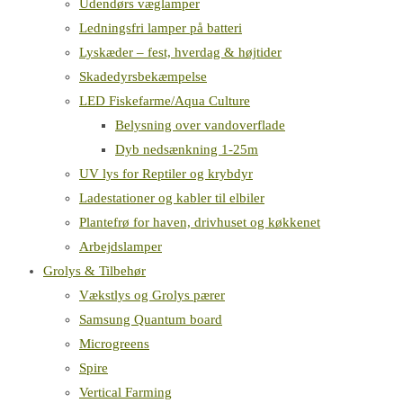
Udendørs væglamper
Ledningsfri lamper på batteri
Lyskæder – fest, hverdag & højtider
Skadedyrsbekæmpelse
LED Fiskefarme/Aqua Culture
Belysning over vandoverflade
Dyb nedsænkning 1-25m
UV lys for Reptiler og krybdyr
Ladestationer og kabler til elbiler
Plantefrø for haven, drivhuset og køkkenet
Arbejdslamper
Grolys & Tilbehør
Vækstlys og Grolys pærer
Samsung Quantum board
Microgreens
Spire
Vertical Farming