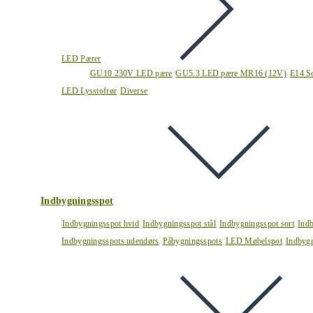
LED Pærer
GU10 230V LED pære
GU5.3 LED pære MR16 (12V)
E14 S
LED Lysstofrør
Diverse
Indbygningsspot
Indbygningsspot hvid
Indbygningsspot stål
Indbygningsspot sort
Ind
Indbygningsspots udendørs
Påbygningsspots
LED Møbelspot
Indbygn