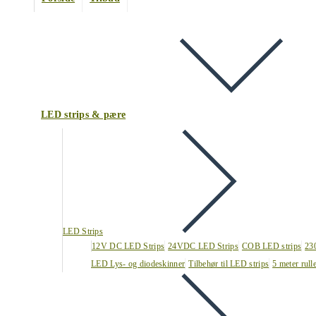
LED strips & pære
LED Strips
12V DC LED Strips
24VDC LED Strips
COB LED strips
23
LED Lys- og diodeskinner
Tilbehør til LED strips
5 meter rull