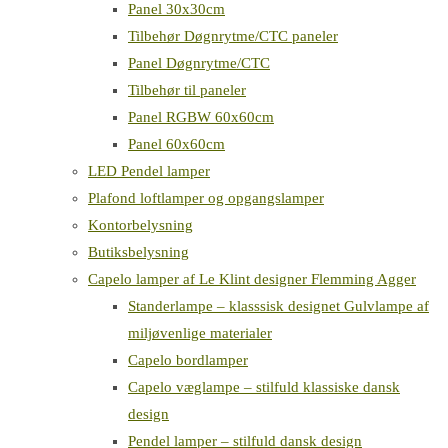
Panel 30x30cm
Tilbehør Døgnrytme/CTC paneler
Panel Døgnrytme/CTC
Tilbehør til paneler
Panel RGBW 60x60cm
Panel 60x60cm
LED Pendel lamper
Plafond loftlamper og opgangslamper
Kontorbelysning
Butiksbelysning
Capelo lamper af Le Klint designer Flemming Agger
Standerlampe – klasssisk designet Gulvlampe af
miljøvenlige materialer
Capelo bordlamper
Capelo væglampe – stilfuld klassiske dansk
design
Pendel lamper – stilfuld dansk design