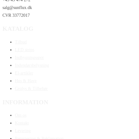
salg@sunflux.dk
CVR 33772017
KATALOG
Tilbud
LED strips
Indbygningsspot
Indendørsbelysning
El-artikler
Hus & Have
Grolys & Tilbehør
INFORMATION
Om os
Kontakt
Levering
Returnering & Reklamation