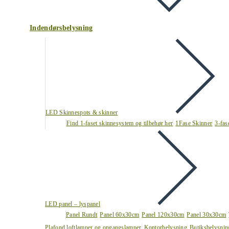
Indendørsbelysning
LED Skinnespots & skinner
Find 1-faset skinnesystem og tilbehør her
1Fase Skinner
3-fas
LED panel – lyspanel
Panel Rundt
Panel 60x30cm
Panel 120x30cm
Panel 30x30cm
Plafond loftlamper og opgangslamper
Kontorbelysning
Butiksbelysnin