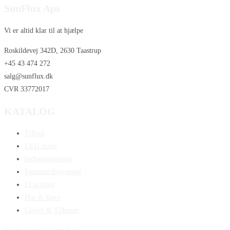
SunFlux Aps
Vi er altid klar til at hjælpe
Roskildevej 342D, 2630 Taastrup
+45 43 474 272
salg@sunflux.dk
CVR 33772017
KATALOG
Tilbud
LED strips
Indbygningsspot
Indendørsbelysning
El-artikler
Hus & Have
Grolys & Tilbehør