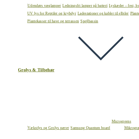
Udendørs væglamper
Ledningsfri lamper på batteri
Lyskæder – fest, h
UV lys for Reptiler og krybdyr
Ladestationer og kabler til elbiler
Plant
Plantekasser til have og terrassen
Spejlbassin
Grolys & Tilbehør
Microgreens
Vækstlys og Grolys pærer
Samsung Quantum board
Mikrogrø