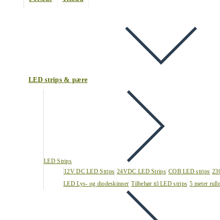
LED strips & pære
LED Strips
12V DC LED Strips
24VDC LED Strips
COB LED strips
23
LED Lys- og diodeskinner
Tilbehør til LED strips
5 meter rull