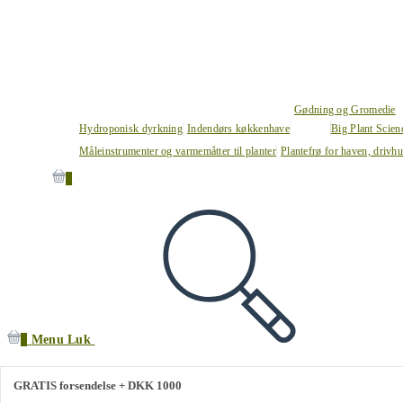
Gødning og Gromedie
Hydroponisk dyrkning
Indendørs køkkenhave
Big Plant Scie
Måleinstrumenter og varmemåtter til planter
Plantefrø for haven, drivh
0
0
Menu
Luk
GRATIS forsendelse + DKK 1000