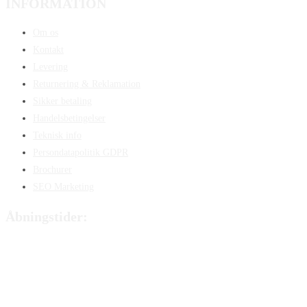
INFORMATION
Om os
Kontakt
Levering
Returnering & Reklamation
Sikker betaling
Handelsbetingelser
Teknisk info
Persondatapolitik GDPR
Brochurer
SEO Marketing
Åbningstider:
Mandag:
8:00 – 15:00
Tirsdag:
8:00 – 15:00
Onsdag:
8:00 – 15:00