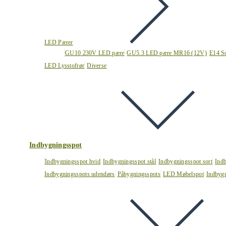
LED Pærer
GU10 230V LED pære
GU5.3 LED pære MR16 (12V)
E14 S
LED Lysstofrør
Diverse
Indbygningsspot
Indbygningsspot hvid
Indbygningsspot stål
Indbygningsspot sort
Ind
Indbygningsspots udendørs
Påbygningsspots
LED Møbelspot
Indbygn